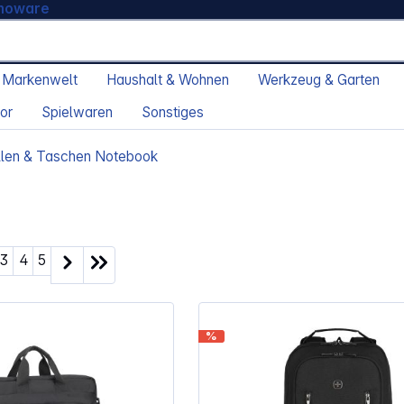
moware
 Markenwelt
Haushalt & Wohnen
Werkzeug & Garten
or
Spielwaren
Sonstiges
llen & Taschen Notebook
ite
Seite
Seite
Seite
3
4
5
%