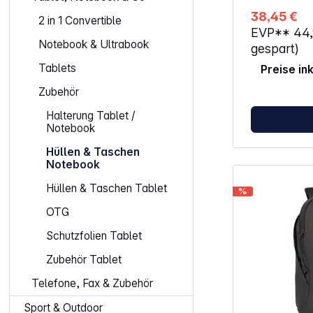
Gepolsterte S
38,45 €
Tasche biete
2 in 1 Convertible
EVP**
44
vor versehen
Notebook & Ultrabook
Das Hauptfac
gespart)
Zusätzlich g
Tablets
Preise in
Hängefach aus Ne
mit Reißversc
Zubehör
Fronttasche m
Reißverschlu
Halterung Tablet /
Visitenkarten
Notebook
Zweiwege-Rei
schnellen und
Hüllen & Taschen
Bequeme, gep
Notebook
abnehmbarer,
machen das 
Hüllen & Taschen Tablet
%
auch auf ein
angenehm un
OTG
Bandmanagem
dass übersch
Schutzfolien Tablet
herumbaumel
Zubehör Tablet
Telefone, Fax & Zubehör
Sport & Outdoor