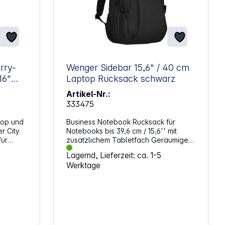
rry-
Wenger Sidebar 15,6" / 40 cm
Laptop Rucksack schwarz
Artikel-Nr.:
333475
top und
Business Notebook Rucksack für
r City
Notebooks bis 39,6 cm / 15,6'' mit
für
zusätzlichem Tabletfach Geräumiger
et ein
Business-Rucksack für den sicheren
Lagernd, Lieferzeit: ca. 1-5
nd ein
Transport Ihres Notebooks.
Werktage
mit
Eigenschaften: Gepolstertes Fach für
:
Notebooks bis 15.6 Zoll und 10" Zoll
 16 Zoll
Tabletfach 2 geräumige Hauptfächer
mit 2-Wege-Reißverschluss
Trolleyband für den kompfortablen
lgepäcks
Transport bei Reisen Fronttasche mit
eren
multifunktionalem Organizer 2