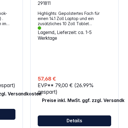
291811
ook-
Highlights: Gepolstertes Fach für
 .
einen 14.1 Zoll Laptop und ein
h im
zusätzliches 10 Zoll Tablet
chen
Mehrzweckseitentaschen mit
Lagernd, Lieferzeit: ca. 1-5
Reissverschluss für eine
Werktage
em
Wasserflasche Hauptfach mit
as vor
multifunktionalem Organizer und
cherheit
Schlüsselclip Fronttasche mit
. Das
Reissverschluss
staltet
Trolleyaufstecksystem zum
für
komfortablen Reisen mit Gepäck auf
ung im
Rollen Gewicht: 1 kg Volumen: 17 Liter
st du
57,68 €
espart)
EVP**
79,00 €
(26.99%
ein
er
gespart)
zzgl. Versandkosten
 Die
Preise inkl. MwSt. ggf. zzgl. Versandk
ch dabei,
en. So
nell,
terwegs
Details
den
gt und