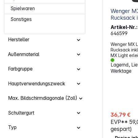
Spielwaren
Wenger MX
Rucksack inkl. Tablet-Fach 16"
Sonstiges
grau
Artikel-Nr.:
646599
Hersteller
Wenger MX Li
Rucksack inkl
Außenmaterial
MX Light erlei
es beim tägl
Lagernd, Lief
oder zur Uni.
Farbgruppe
Werktage
sich außen ed
punktet innen
Aufbewahrung
Hauptverwendungszweck
und Ihr Tabl
SmartOrg Org
Max. Bildschirmdiagonale (Zoll)
übersichtlic
wichtigen Zu
erweiterbare
Schultergurt
36,79 €
sicheren Anti
EVP**
59
sind Sie für 
Typ
gerüstet. Eigenscha
gespart)
l Nettogewicht: 0,7 kg Gepolstertes