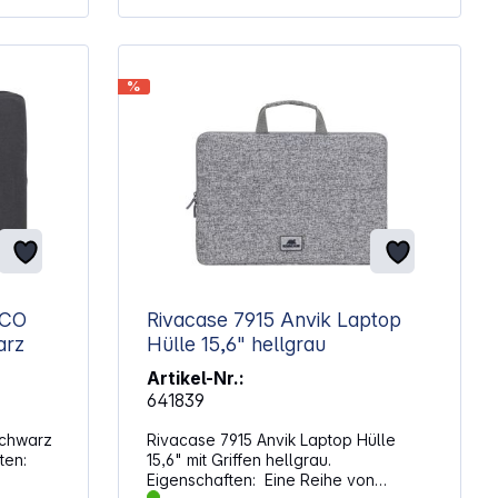
f
ft bei
t
%
ch das
sst der
läche
äte bei
icherer
im
ECO
Rivacase 7915 Anvik Laptop
arz
Hülle 15,6" hellgrau
gen für
Artikel-Nr.:
641839
atz
chwarz
Rivacase 7915 Anvik Laptop Hülle
 Rücken
ften:
15,6" mit Griffen hellgrau.
den Tag
Eigenschaften: Eine Reihe von