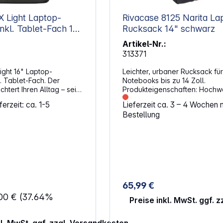
 Light Laptop-
Rivacase 8125 Narita Laptop
Rucksack 14" schwarz
Artikel-Nr.:
313371
ght 16" Laptop-
Leichter, urbaner Rucksack für
. Tablet-Fach. Der
Notebooks bis zu 14 Zoll.
chtert Ihren Alltag – sei
Produkteigenschaften: Hochwertiges
ichen Weg zur Arbeit
Material mit feinem Fischgrät
erzeit: ca. 1-5
Lieferzeit ca. 3 – 4 Wochen 
 Der Rucksack präsentiert
und Kunstledereinsätzen Extra
Bestellung
el und minimalistisch,
gepolsterte Seiten bieten
 mit einem gepolsterten
zusätzlichen Schutz vor
sfach für Ihren Laptop
versehentlichen Beschädigun
et sowie einem
Notebookfach, Fächer für Do
anizer für die
und ein Tablet bis 10.1 Zoll
he Aufbewahrung Ihres
Innentasche mit Reißverschluss
behörs. Dank diskreter
Zubehör, Dokumente, Handy, e
r Fächer und einem
Spezielle Seitentasche für
65,99 €
-Diebstahl-Verschluss
Regenschirm oder eine Flasc
,00 €
(37.64%
alle Lebenslagen gut
Wasser Ein Gurtmanagementsystem
Preise inkl. MwSt. ggf. 
ften: Stauraum: 21
verhindert das Herumbaumeln
nicht benötigtem Band