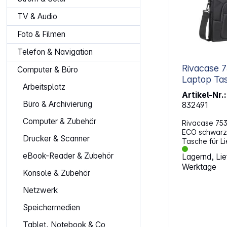
TV & Audio
Foto & Filmen
Telefon & Navigation
Rivacase 
Computer & Büro
Laptop Tas
Arbeitsplatz
schwarz
Artikel-Nr.:
Büro & Archivierung
832491
Computer & Zubehör
Rivacase 753
ECO schwarz. E
Drucker & Scanner
Tasche für L
Lebensstils, 
eBook-Reader & Zubehör
Lagernd, Lief
hochwertige
Werktage
Material Das Material wird aus PET-
Konsole & Zubehör
Mehrwegflasc
leider sonst 
Netzwerk
Mülldeponie 
würden. Bei d
Speichermedien
Tasche wird 
8x 500-ml-Pl
Tablet, Notebook & Co