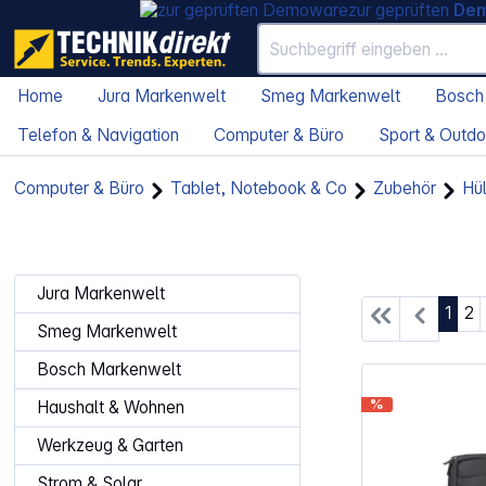
zur geprüften
De
Home
Jura Markenwelt
Smeg Markenwelt
Bosch
Telefon & Navigation
Computer & Büro
Sport & Outdo
Computer & Büro
Tablet, Notebook & Co
Zubehör
Hü
Jura Markenwelt
Seite
Se
1
2
Smeg Markenwelt
Bosch Markenwelt
%
Haushalt & Wohnen
Werkzeug & Garten
Strom & Solar