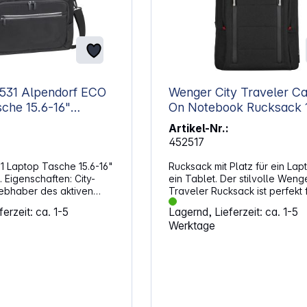
7531 Alpendorf ECO
Wenger City Traveler Ca
che 15.6-16"
On Notebook Rucksack 16"
schwarz
Artikel-Nr.:
452517
1 Laptop Tasche 15.6-16"
Rucksack mit Platz für ein Lap
igenschaften: City-
ein Tablet. Der stilvolle Wenge
iebhaber des aktiven
Traveler Rucksack ist perfekt 
produziert aus
kurze Geschäftsreisen. Es biet
erzeit: ca. 1-5
Lagernd, Lieferzeit: ca. 1-5
m, wasserabweisendem
separates Fach für Kleidung u
Werktage
gut geschütztes Laptop-Fach 
hen produziert, die
Tablet-Tasche. Eigenschaften
öfters auf einer
Gepolsterter Innenraum für ein
oder im Meer landen
Notebook Mit Extra-Fach für ein 12
er Herstellung jeder
Zoll Tablet Pass-Thru-Trolley-Band
das Äquivalent von
gleitet über den Griff des Rol
astikflaschen verwendet.
für einfaches Reisen mit mehr