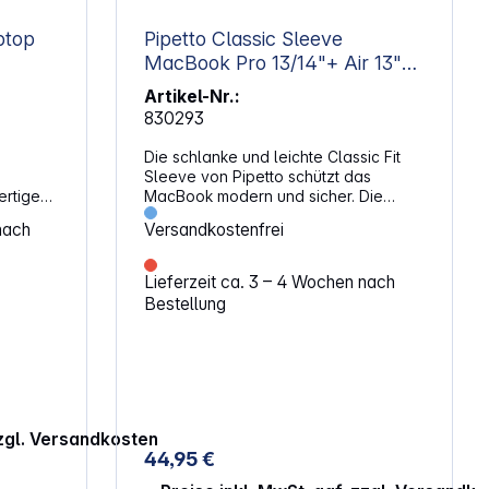
Pipetto Classic Sleeve
MacBook Pro 13/14"+ Air 13"
M1-M5 Black
Artikel-Nr.:
830293
Die schlanke und leichte Classic Fit
Sleeve von Pipetto schützt das
MacBook modern und sicher. Die
enmuster
schmale MacBook-Schutzhülle passt
nach
Versandkostenfrei
sich dabei jedem Arbeitsplatz an und
ist ideal auch für unterwegs. Dank der
hochwertigen Materialien aus
Lieferzeit ca. 3 – 4 Wochen nach
gen
weichem Jersey und 4 Millimeter
Bestellung
kumente
dickem Neopren bietet die Hülle
einen Rundumschutz für das
 für
MacBook. Der Reißverschluss sorgt
tc.
ebenfalls für einen besonderen
Schutz des Gerätes. Mit der weichen
he
Innenauskleidung wird das MacBook
zudem vor Kratzern und Schmutz am
zzgl. Versandkosten
 von
Gerät bewahrt. Auch kann das
44,95 €
MacBook nicht verloren gehen, dank