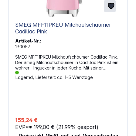
SMEG MFF11PKEU Milchaufschäumer
Cadillac Pink
Artikel-Nr.:
130057
SMEG MFF11PKEU Milchaufschäumer Cadillac Pink.
Der Smeg Milchaufschäumer in Cadillac Pink ist ein
wahrer Hingucker in jeder Küche. Mit seiner
Induktionstechnologie zaubert er im Handumdrehen
Lagernd, Lieferzeit: ca. 1-5 Werktage
cremigen Milchschaum für Ihren Cappuccino oder
Latte Macchiato. Eigenschaften: Farbe: Cadillac
Pink Stil: 50's Style Induktions-Heizsystem mit
automatischer Abschaltung 6 vorprogrammierte
Anwendungen und eine manuelle Funktion: Heiß-
und Kaltgetränke mit oder ohne Schaum zubereiten,
wie Cappuccino, heiße Milch oder eisgekühltes
Frappé Inklusive Programm für heiße
155,24 €
Schokolade: Verarbeitet Milch und
EVP**
199,00 €
(21.99% gespart)
Schokoladenstücke durch gleichmäßige
Quirlbewegung und optimale Temperatur zu dicker,
Preise inkl. MwSt. ggf. zzgl. Versandkosten