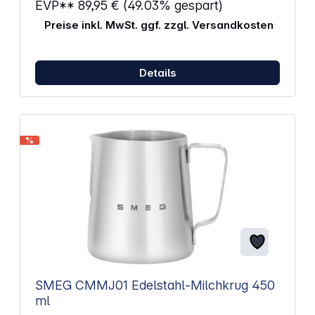
EVP**
89,95 €
(49.03% gespart)
einfachen Reinigung abnehmbar,
spülmaschinengeeignet
Preise inkl. MwSt. ggf. zzgl. Versandkosten
Details
%
SMEG CMMJ01 Edelstahl-Milchkrug 450
ml