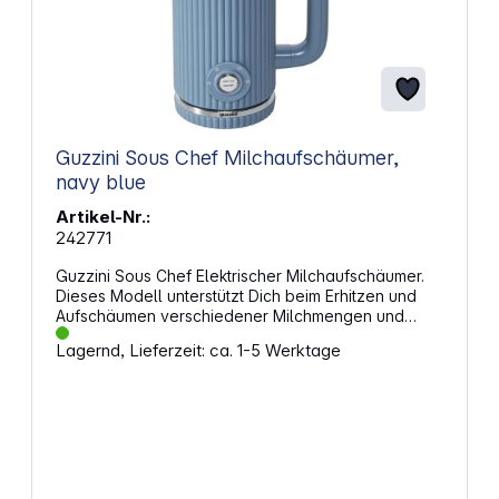
Guzzini Sous Chef Milchaufschäumer,
navy blue
Artikel-Nr.:
242771
Guzzini Sous Chef Elektrischer Milchaufschäumer.
Dieses Modell unterstützt Dich beim Erhitzen und
Aufschäumen verschiedener Milchmengen und
passt gut in den Alltag. Die Funktionen lassen sich
Lagernd, Lieferzeit: ca. 1-5 Werktage
vielseitig einsetzen, sodass Du unterschiedliche
Konsistenzen erreichst. Die äußeren Wände bleiben
angenehm kühl und der transparente Deckel
ermöglicht einen schnellen Blick auf den Inhalt. Der
Innenbehälter besteht aus beschichtetem Stahl und
erleichtert die Reinigung. Eigenschaften: bietet 4
Funktionen, wodurch unterschiedliche Konsistenzen
für warme oder kalte Getränke möglich sind