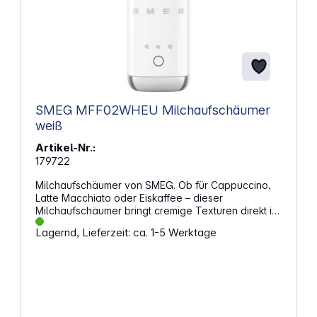
SMEG MFF02WHEU Milchaufschäumer
weiß
Artikel-Nr.:
179722
Milchaufschäumer von SMEG. Ob für Cappuccino,
Latte Macchiato oder Eiskaffee – dieser
Milchaufschäumer bringt cremige Texturen direkt in
deine Tasse. Mit nur einem Knopfdruck verwandelst
Lagernd, Lieferzeit: ca. 1-5 Werktage
du Milch in feinporigen Schaum oder erwärmst sie
gleichmäßig. Das Design im Stil der 50er-Jahre setzt
dabei einen stilvollen Akzent auf deiner
Küchenzeile. Stil trifft FunktionDie glänzende
Oberfläche und der verchromte Sockel machen
das Gerät zu einem echten Hingucker. Innen sorgt
eine keramische Beschichtung dafür, dass nichts