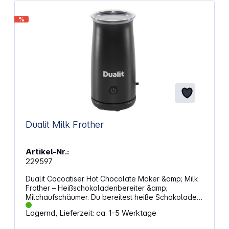
%
Dualit Milk Frother
Artikel-Nr.:
229597
Dualit Cocoatiser Hot Chocolate Maker &amp; Milk
Frother – Heißschokoladenbereiter &amp;
Milchaufschäumer. Du bereitest heiße Schokolade
und aufgeschäumte Milch in einem kompakten
Lagernd, Lieferzeit: ca. 1-5 Werktage
Gerät zu. Milch und Schokolade werden
gleichzeitig erhitzt und vermischt, sodass ein