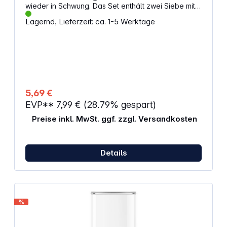
wieder in Schwung. Das Set enthält zwei Siebe mit
unterschiedlicher Feinheit sowie ein neues Impeller-
Lagernd, Lieferzeit: ca. 1-5 Werktage
Element. Alle Teile sind passgenau für die Modelle
V2 und Lithium gefertigt und bestehen aus
langlebigem Edelstahl und BPA-freiem Kunststoff.
Eigenschaften: Feines NanoScreen-Sieb für
gleichmäßigen Mikroschaum Superfeines
NanoScreen-Sieb für besonders glatte Textur
Impeller zur Erneuerung der Schaumleistung
Material: Edelstahl und BPA-freies POM Passend für
5,69 €
NanoFoamer V2 und Lithium
EVP**
7,99 €
(28.79% gespart)
Preise inkl. MwSt. ggf. zzgl. Versandkosten
Details
%