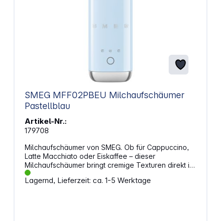
SMEG MFF02PBEU Milchaufschäumer
Pastellblau
Artikel-Nr.:
179708
Milchaufschäumer von SMEG. Ob für Cappuccino,
Latte Macchiato oder Eiskaffee – dieser
Milchaufschäumer bringt cremige Texturen direkt in
deine Tasse. Mit nur einem Knopfdruck verwandelst
Lagernd, Lieferzeit: ca. 1-5 Werktage
du Milch in feinporigen Schaum oder erwärmst sie
gleichmäßig. Das Design im Stil der 50er-Jahre setzt
dabei einen stilvollen Akzent auf deiner
Küchenzeile. Stil trifft FunktionDie glänzende
Oberfläche und der verchromte Sockel machen