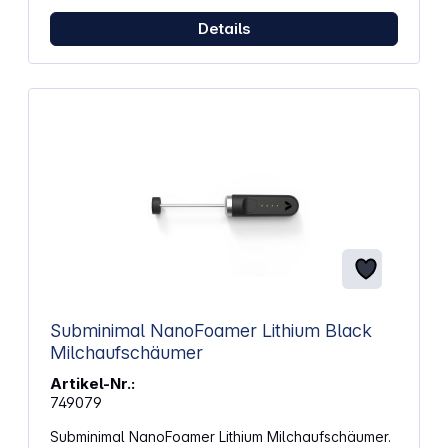
flexibel. Die Soft-Touch-Taste reagiert direkt auf
deine Auswahl, während rutschfeste Füße für
Details
sicheren Stand sorgen. Und nach dem
Aufschäumen schaltet sich das Gerät automatisch
ab. Eigenschaften: Drei Programme für heiße Milch,
heißen oder kalten Milchschaum – für verschiedene
Getränkevarianten Keramisch beschichteter
Innenraum – erleichtert die Reinigung und verhindert
Anbrennen Abnehmbarer Rühreinsatz mit
Magnetzentrierung – für einfaches Einsetzen und
Herausnehmen Soft-Touch-Taste – reagiert direkt
auf deine Auswahl Automatische Abschaltung –
spart Energie und sorgt für Sicherheit Rutschfeste
Füße – für stabilen Stand auf jeder Oberfläche
Gehäuse und Deckel aus Kunststoff – leicht und
pflegeleicht Netzkabel in Grau – passt dezent in
jede Küche Design im 50's Style – bringt Retro-
Charme in deine Küche Abmessungen (B x H x T):
Subminimal NanoFoamer Lithium Black
9,3 x 20 x 9,3 cm Gewicht: 840 g
Milchaufschäumer
Artikel-Nr.:
749079
Subminimal NanoFoamer Lithium Milchaufschäumer.