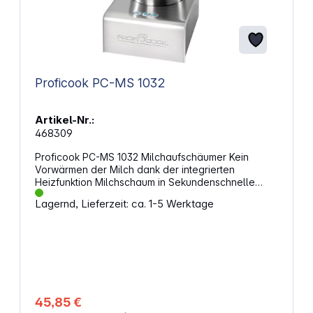
Proficook PC-MS 1032
Artikel-Nr.:
468309
Proficook PC-MS 1032 Milchaufschäumer Kein
Vorwärmen der Milch dank der integrierten
Heizfunktion Milchschaum in Sekundenschnelle
Geeignet auch für heiße und kalte Schokolade
Lagernd, Lieferzeit: ca. 1-5 Werktage
Verdecktes Heizelement 3 beleuchtete
Funktionsschalter: Milch "warm" aufschäumen Milch
"kalt" aufschäumen – ideal für Eiskaffee Milch
erwärmen Automatische Abschaltung Edelstahl
Rührgefäß 6 Funktionen: kalt / warm / heiß
aufschäumen kalt / warm / heiß rühren
Fassungsvermögen: max. 500 ml Inkl. Deckel mit
Spritzschutzfunktion Inkl. im Gehäuse integriertem
45,85 €
Ersatzquirl/Rühraufsatz Rührgefäß und Deckel zur