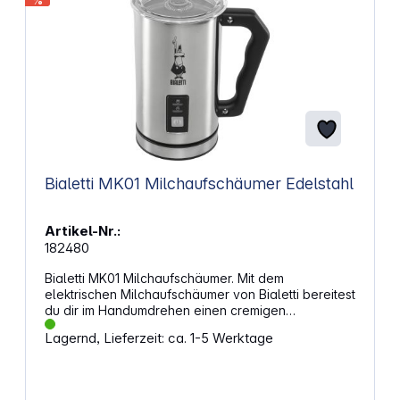
%
Bialetti MK01 Milchaufschäumer Edelstahl
Artikel-Nr.:
182480
Bialetti MK01 Milchaufschäumer. Mit dem
elektrischen Milchaufschäumer von Bialetti bereitest
du dir im Handumdrehen einen cremigen
Cappuccino zu. Zwei separate Einsätze sorgen
Lagernd, Lieferzeit: ca. 1-5 Werktage
dafür, dass du Milch entweder aufschäumen oder
einfach nur erhitzen kannst. Die Reinigung gelingt
dir schnell, da die Innenbeschichtung keine
Rückstände zulässt. Nach dem Gebrauch schaltet