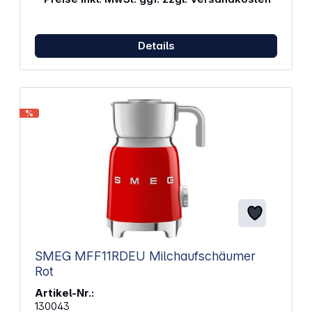
weicher heißer Schokolade Edelstahl-Milchkrug,
spülmaschinengeeignet Rutschfeste Stellfüße
Motorleistung: 500 W Füllvolumen
Milchschaumkanne: 250 ml Füllvolumen für
Details
erwärmte Milch und Schokolade: 600 ml Spannung:
220-240 V Frequenz: 50-60 Hz Länge Netzkabel: 1
m Abmessungen (H x B xT): 251 x 184 x 142 mm
Gewicht: 1,78 kg
%
SMEG MFF11RDEU Milchaufschäumer
Rot
Artikel-Nr.:
130043