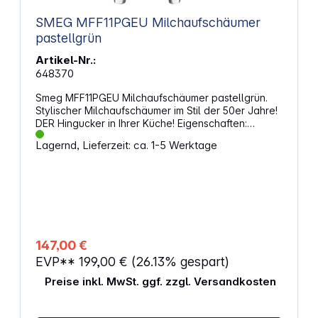
Charme in deine Küche Abmessungen (B x H x T):
SMEG MFF11PGEU Milchaufschäumer
9,3 x 20 x 9,3 cm Gewicht: 840 g
pastellgrün
Artikel-Nr.:
648370
Smeg MFF11PGEU Milchaufschäumer pastellgrün.
Stylischer Milchaufschäumer im Stil der 50er Jahre!
DER Hingucker in Ihrer Küche! Eigenschaften:
Leistung: 500 W Induktionssystem für gleichmäßige
Lagernd, Lieferzeit: ca. 1-5 Werktage
Erwärmung und optimale Milchkonsistenz
Programme: Heiße Schokolade Heiße Milch Heißer
Milchschaum locker Heißer Milchschaum dicht
Kalter Milchschaum locker Kalter Milchschaum dicht
Manuell heiß Manuell kalt Abschaltautomatik
Fassungsvermögen Milch: 600 ml
Spülmaschinengeeigneter Edelstahl-Behälter
Rutschfeste Füße Netzkabelaufwicklung Länge
147,00 €
Netzkabel: 1 m
EVP**
199,00 €
(26.13% gespart)
Preise inkl. MwSt. ggf. zzgl. Versandkosten