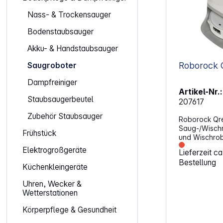
Nass- & Trockensauger
Bodenstaubsauger
Akku- & Handstaubsauger
Roborock 
Saugroboter
Dampfreiniger
Artikel-Nr.:
Staubsaugerbeutel
207617
Zubehör Staubsauger
Roborock Qr
Saug-/Wischr
Frühstück
und Wischrob
Reinigung in
Elektrogroßgeräte
Lieferzeit c
seiner spezi
Bestellung
und der auto
Küchenkleingeräte
verschiedene
Schmutz und 
Uhren, Wecker &
integrierte D
Wetterstationen
die Reinigun
weniger Aufw
Körperpflege & Gesundheit
jedem Unterg