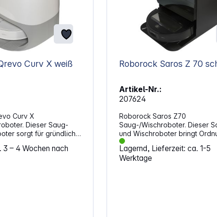
Qrevo Curv X weiß
Roborock Saros Z 70 sc
Artikel-Nr.:
207624
evo Curv X
Roborock Saros Z70
oboter. Dieser Saug-
Saug-/Wischroboter. Dieser S
oter sorgt für gründliche
und Wischroboter bringt Ordn
 deinem Zuhause. Mit
deinen Alltag. Mit seiner flach
a. 3 – 4 Wochen nach
Lagernd, Lieferzeit: ca. 1-5
ellen Bürstentechnologie
Bauweise erreicht er auch sc
Werktage
matischen Anpassung an
zugängliche Stellen und sorgt 
 Bodenarten entfernt er
gründliche Reinigung. Die Kom
Haare zuverlässig. Die
aus hoher Saugkraft und intell
ockingstation übernimmt
Steuerung macht ihn zu einem
g des Geräts, sodass du
zuverlässigen Helfer für saub
and hast. Flexibel auf
Böden. Präzise Navigation un
rundDas AdaptiLift-
HindernismanagementDas inte