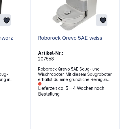
hwarz
Roborock Qrevo 5AE weiss
Artikel-Nr.:
207568
Roborock Qrevo 5AE Saug- und
aug-
Wischroboter. Mit diesem Saugroboter
ung in
erhältst du eine gründliche Reinigung
en
für verschiedene Bodenarten. Die
Lieferzeit ca. 3 – 4 Wochen nach
hwer
starke Saugkraft entfernt selbst feine
Bestellung
für eine
Partikel, während die Wischfunktion
bination
für zusätzliche Sauberkeit sorgt.
igenter
Durch die automatische Anpassung an
unterschiedliche Oberflächen bleibt
ere
dein Zuhause jederzeit gepflegt.
d
Präzise Reinigung in jeder EckeDie
grierte
erweiterbare Seitenbürste erreicht