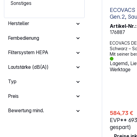
Sonstiges
Multifunktion
integrierter 
ECOVACS 
Sprachsteuer
Gen.
Assistant und Siri Raumkarti
Hersteller
Hinderniserke
Artikel-Nr.:
Reinigung Unterdruckleistung von 18,5
176887
kPa für star
Fernbedienung
Betriebsgerä
ECOVACS DE
leises Arbeit
Schwarz – Sa
Filtersystem HEPA
Mit seiner b
Bauweise err
Lagernd, Lief
selbst schwe
Lautstärke (dB(A))
Werktage
unter Möbeln
präziser Navi
Typ
Reinigung sor
Ergebnis in 
intelligente 
Preis
Roboter an u
Bodenarten a
zuverlässig.
Bewertung mind.
584,73 €
Kompromisse
EVP**
69
Technologie 
lückenlose R
gespart)
Kanten und Ec
Preise in
verhindert d