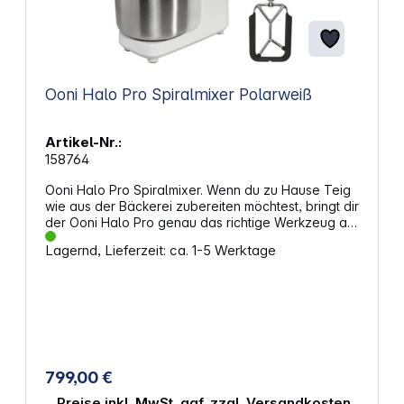
Ooni Halo Pro Spiralmixer Polarweiß
Artikel-Nr.:
158764
Ooni Halo Pro Spiralmixer. Wenn du zu Hause Teig
wie aus der Bäckerei zubereiten möchtest, bringt dir
der Ooni Halo Pro genau das richtige Werkzeug auf
die Arbeitsfläche. Die spezielle Spiraltechnik sorgt
Lagernd, Lieferzeit: ca. 1-5 Werktage
für eine gleichmäßige Verarbeitung – ganz ohne
Verklumpen oder Überhitzen. So gelingt dir
geschmeidiger Teig für Brot, Pizza und mehr. Mehr
als nur KnetenDie rotierende Edelstahlschüssel, der
Spiralhaken und der herausnehmbare Teigbrecher
arbeiten zusammen, um die Struktur des Teigs
gezielt zu verbessern. Mit 58
Geschwindigkeitsstufen steuerst du den
799,00 €
Mixvorgang exakt – von langsamen Bewegungen
bis zu hoher Schlagkraft. Der neigbare Motorkopf
Preise inkl. MwSt. ggf. zzgl. Versandkosten