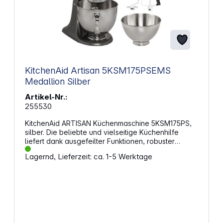
KitchenAid Artisan 5KSM175PSEMS
Medallion Silber
Artikel-Nr.:
255530
KitchenAid ARTISAN Küchenmaschine 5KSM175PS,
silber. Die beliebte und vielseitige Küchenhilfe
liefert dank ausgefeilter Funktionen, robuster
Metallkonstruktion und einer Ansatznabe zum
Lagernd, Lieferzeit: ca. 1-5 Werktage
Anbringen zahlreicher Zubehörteile professionelle
Ergebnisse. Das Original-Planetenrührwerk – bei
dem der Rührbesen in eine Richtung rotiert,
während er in die andere Richtung quirlt und dreht –
holt die Zutaten immer wieder in die Mitte der
Schüssel zurück. 10 Geschwindigkeitsstufen sorgen
für schnelles, gründliches und exaktes Mixen.Der
Motor mit Direktantrieb im Kopf überträgt die Kraft