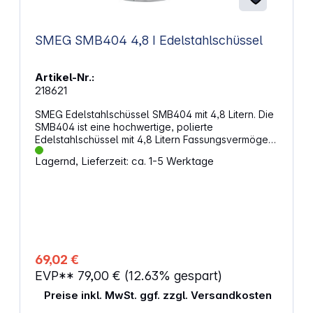
SMEG SMB404 4,8 I Edelstahlschüssel
Artikel-Nr.:
218621
SMEG Edelstahlschüssel SMB404 mit 4,8 Litern. Die
SMB404 ist eine hochwertige, polierte
Edelstahlschüssel mit 4,8 Litern Fassungsvermögen
– perfekt als Ersatz- oder Zusatzschüssel für
Lagernd, Lieferzeit: ca. 1-5 Werktage
kompatible Küchenmaschinen der 50's Style Serie.
Dank ihres ergonomischen Griffs liegt sie gut in der
Hand und lässt sich leicht in die Maschine einsetzen
und wieder entnehmen. Die Schüssel ist robust
gefertigt und aus Edelstahl — ideal für Teige,
Mischungen und größere Mengen — und dabei
spülmaschinengeeignet, was Reinigung und Pflege
sehr komfortabel macht. Mit der SMB404 kannst du
69,02 €
die Flexibilität deiner Küchenmaschine erweitern
EVP**
79,00 €
(12.63% gespart)
und – etwa bei großem Teigvolumen oder wenn
eine separate Schüssel gewünscht ist – schnell
Preise inkl. MwSt. ggf. zzgl. Versandkosten
zwischen mehreren Schüsseln wechseln. Die