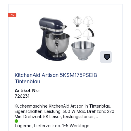
%
KitchenAid Artisan 5KSM175PSEIB
Tintenblau
Artikel-Nr.:
726231
Küchenmaschine KitchenAid Artisan in Tintenblau.
Eigenschaften: Leistung: 300 W Max. Drehzahl: 220
Min. Drehzahl: 58 Leiser, leistungsstarker,
energieeffizienter Motor Planetenrührwerk Zehn
Lagernd, Lieferzeit: ca. 1-5 Werktage
Geschwindigkeitsstufen Max. Füllmenge Schüssel