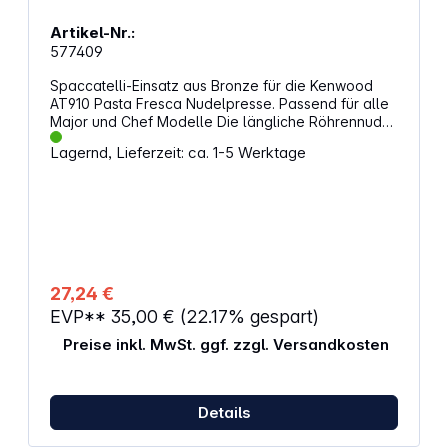
Artikel-Nr.:
577409
Spaccatelli-Einsatz aus Bronze für die Kenwood
AT910 Pasta Fresca Nudelpresse. Passend für alle
Major und Chef Modelle Die längliche Röhrennudel
ist durch seitlichen Einschnitt besonders schnell zu
Lagernd, Lieferzeit: ca. 1-5 Werktage
kochen. So gelingen Ihnen die leckersten
mediteranen Gerichte in kürzester Zeit. Dieser
Einsatz für die Kenwood Nudelpresse wird aus
hochwertigem Bronze gefertigt.Die Herstellung von
Nudeln mit diesem Aufsatz macht die Nudeln rauer,
was dafür sorgt dass die Pasta die Sauce besser
aufnehmen kann.Mit dem Einsatz aus Bronze ist bei
der Pasta-Herstellung außerdem ein höherer Druck
27,24 €
notwendig. Dadurch wird die Struktur der einzelnen
EVP**
35,00 €
(22.17% gespart)
Nudeln dichter, was hilfreich ist die Pasta später
beim Kochen möglichst al dente - also bissfest -
Preise inkl. MwSt. ggf. zzgl. Versandkosten
zuzubereiten.
Details