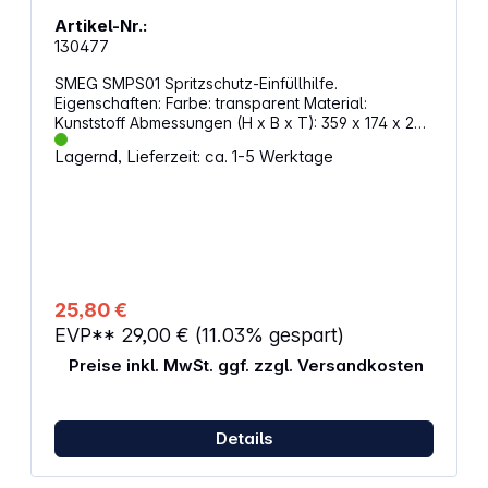
mit 59 Kontaktpunkten für gleichmäßige Ergebnisse
Artikel-Nr.:
Stufenregler mit 10 Geschwindigkeiten für
130477
verschiedene Anwendungen Kippbarer Motorkopf
für einfachen Werkzeugwechsel Spritzschutz für
SMEG SMPS01 Spritzschutz-Einfüllhilfe.
sauberes Arbeiten beim Einfüllen
Eigenschaften: Farbe: transparent Material:
Spülmaschinengeeignete Schüsseln und
Kunststoff Abmessungen (H x B x T): 359 x 174 x 224
Werkzeuge (außer Schneebesen) 4,8 Liter
mm Gewicht: 0,105 kg
Edelstahlschüssel für große Mengen Zusätzliche 3
Lagernd, Lieferzeit: ca. 1-5 Werktage
Liter Schüssel für paralleles Arbeiten Flexi-Rührer
mit Spateleffekt für gründliches Vermengen
Zubehörnabe für zusätzliche Werkzeuge wie
Fleischwolf oder Pastaschneider Direktantrieb ohne
Leistungsverlust zwischen Motor und Werkzeug
Inkl.: Knethaken, Rührbesen, Schneebesen, Flex-
Edge-Rührbesen, Spritzschutz
25,80 €
EVP**
29,00 €
(11.03% gespart)
Preise inkl. MwSt. ggf. zzgl. Versandkosten
Details