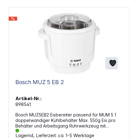
%
Bosch MUZ 5 EB 2
Artikel-Nr.:
898541
Bosch MUZ5EB2 Eisbereiter passend für MUM 5 1
doppelwandiger Kühlbehälter Max. 550g Eis pro
Behälter und Arbeitsgang Rührwerkzeug mit
Sicherheitskupplung Halterung für Kühlbehälter mit
Lagernd, Lieferzeit: ca. 1-5 Werktage
Griffrand Spitzschutzdeckel mit Einfüllöffnung