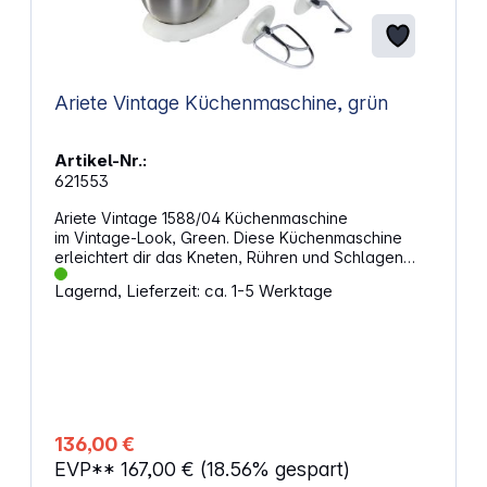
Ariete Vintage Küchenmaschine, grün
Artikel-Nr.:
621553
Ariete Vintage 1588/04 Küchenmaschine
im Vintage-Look, Green. Diese Küchenmaschine
erleichtert dir das Kneten, Rühren und Schlagen
verschiedenster Zutaten und spart Zeit bei der
Lagernd, Lieferzeit: ca. 1-5 Werktage
täglichen Zubereitung. Durch das Planetenrührwerk
werden Inhalte gleichmäßig vermischt, auch bei
schweren Teigen. Die große Edelstahlschüssel
bietet ausreichend Volumen für mehrere Portionen.
Damit eignet sich das Gerät für einfache Rezepte
ebenso wie für aufwendigere Backideen.
Leistungsstarkes Arbeiten bei jeder TeigartDer
Motor mit bis zu 2400 W maximaler Leistung
136,00 €
bewältigt auch feste und grobe Teige. 7
EVP**
167,00 €
(18.56% gespart)
Geschwindigkeitsstufen und eine Pulsfunktion