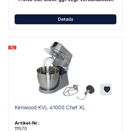
und die wechselbaren Aufsätze machen den Mixer
zum Allrounder für deine Backideen. Backen mit
Profi-AnspruchOb fluffiger Kuchenteig, cremiges
Details
Frosting oder zäher Pizzateig – mit dem Ooni Halo
Pro gelingt dir jede Mischung. Die Kombination aus
durchdachter Technik und hochwertiger
Verarbeitung sorgt für gleichmäßige Ergebnisse bei
jeder Anwendung. Und das alles in einem Gerät,
das sich nahtlos in deine Küche einfügt.
%
Eigenschaften: Spiraltechnik mit rotierender
Schüssel für gleichmäßige Teigverarbeitung
Herausnehmbarer Teigbrecher verbessert die
Teigstruktur Neigbarer Motorkopf für einfachen
Aufsatzwechsel Schüssel aus Edelstahl für
hygienisches Arbeiten Flachrührer mit
Silikonrändern für sauberes Mischen Motorisierter
Schneebesen für luftige Ergebnisse Gehäuse aus
Druckguss-Aluminium für hohe Stabilität
Glasbedienfeld für klare Übersicht Gewicht: 19,5 kg
Kenwood KVL 4100S Chef XL
Artikel-Nr.:
111570