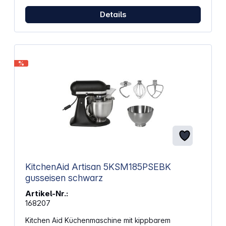
Kuchenteige deutlich vereinfachen. Eigenschaften:
Planetenrührwerk ermöglicht gleichmäßiges
Details
Mischen aller Zutaten bis zum Schüsselrand
5,5‑l‑Edelstahlbecher hilft bei der Verarbeitung
größerer Teigmengen 2400 W Leistung
unterstützen auch schwere Teige wie Brot- oder
Pizzateig 7 Geschwindigkeitsstufen passen sich
%
unterschiedlichen Rezepten und Konsistenzen an
Harter Knethaken nützlich für feste Teige wie Brot,
Pizza oder Mürbeteig Rührbesen geeignet für
Kuchenteige und cremige Massen Schneebesen
erleichtert das Aufschlagen von Eiern und Sahne
Geeignet für Brot, Pizza, Focaccia, Pasta und
Kuchen Abmessungen (B x H x T): 28,5 x 38,5 x
42,5 cm Gewicht: 6,16 kg
KitchenAid Artisan 5KSM185PSEBK
gusseisen schwarz
Artikel-Nr.:
168207
Kitchen Aid Küchenmaschine mit kippbarem