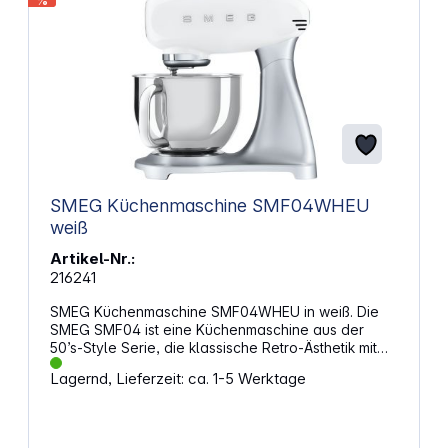
%
SMEG Küchenmaschine SMF04WHEU
weiß
Artikel-Nr.:
216241
SMEG Küchenmaschine SMF04WHEU in weiß. Die
SMEG SMF04 ist eine Küchenmaschine aus der
50’s‑Style Serie, die klassische Retro‑Ästhetik mit
moderner Technik vereint. Sie überzeugt durch ein
Lagernd, Lieferzeit: ca. 1-5 Werktage
stilvolles Design mit Aluminium‑Druckguss‑Gehäuse
und eleganter Hochglanz‑Oberfläche – eine
Küchenmaschine, die nicht nur funktional ist,
sondern auch optisch ein Highlight in jeder Küche