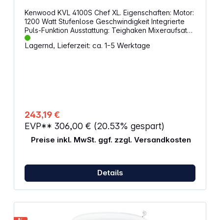
Kenwood KVL 4100S Chef XL. Eigenschaften: Motor:
1200 Watt Stufenlose Geschwindigkeit Integrierte
Puls-Funktion Ausstattung: Teighaken Mixeraufsatz
Kenwood K-Haken Schneebesen Rührschüssel aus
Lagernd, Lieferzeit: ca. 1-5 Werktage
Edelstahl Maximale Füllmenge Rührschüssel: 6,7
Liter Mixer-Aufsatz aus Kunststoff Abmessungen:
280 x 345 x 385 mm Gewicht: 7,66 kg
243,19 €
EVP**
306,00 €
(20.53% gespart)
Preise inkl. MwSt. ggf. zzgl. Versandkosten
Details