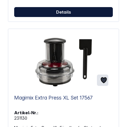
neutrale Edelstahloptik passt optisch zu vielen
Küchen und erleichtert die Pflege und Reinigung
durch ihre glatte, robuste Oberfläche.
Details
Eigenschaften: Fassungsvermögen: 4,8 Liter
Material: polierter Edelstahl Ergonomischer Griff
Spülmaschinengeeignet Kompatibel mit SMEG
Küchenmaschinen SMF04, SMF05 und SMF15
Abmessungen (L x B x H): 174 x 215 x 124 mm
Gewicht: 732 g
Magimix Extra Press XL Set 17567
Artikel-Nr.:
231130