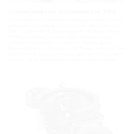
verlässlichen
Einordnung der
Ergebnis.
Pflegemittel Das
So funktioniert ein Vollautomat von JURA
Filtration bei
Care Kit
Auf Knopfdruck zur perfekten Kaffeespezialität – frisch
jedem BezugDer
beinhaltet 3
gemahlen, nicht gekapselt. Doch, was geschieht nach
obere Teil der
CLARIS
dem Auslösen der Kaffeespezialität? Verfolgen Sie die
Patrone filtert
Smart Filterpatro
Kaffeezubereitung mit einem Blick ins Innere eines
das Wasser
nen, 1
JURA-Vollautomaten: vom frischen Mahlen, übers
durch
Milchsystem-
Ionenaustausch
Reiniger Mini
Brühen bis hin zum Resultat in der Tasse. Und lernen Sie
und Aktivkohle.
Tabs, 6
dabei das komplexe Zusammenspiel der Technologien
Diese
Reinigungstablett
kennen, die für das ultimative Kaffeeerlebnis sorgen.
Arbeitsweise
en und 2
unterstützt eine
Milchschläuche.
harmonische
Gefahren- und
Zusammensetzun
Sicherheitshinwei
g für jede
se: Achtung!
Zubereitung.
H319 Verursacht
Auch bei
schwere
abweichender
Augenreizung.
Härte bleibt die
H335 Kann die
Funktionsweise
Atemwege
stabil und fördert
reizen. P101 Ist
einen klaren
ärztlicher Rat
Geschmack im
erforderlich,
Getränk.
Verpackung oder