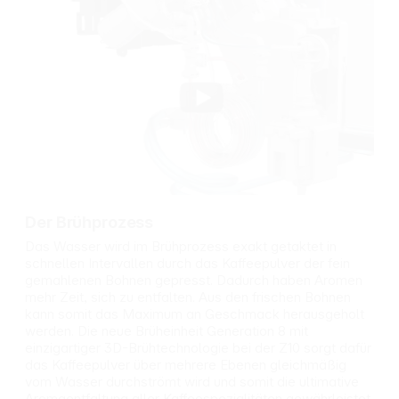
unterschiedlicher
Kontaktlinsen
Härtegrade
nach Möglichkeit
fördert einen
entfernen. Weiter
klaren
ausspülen.
Geschmack
P332+P313 Bei
durch Reduktion
Hautreizung:
störender Stoffe
Ärztlichen Rat
erhält
einholen/
mineralische
ärztliche Hilfe
Bestandteile für
hinzuziehen.
ein rundes Aroma
P337+P313 Bei
nützlich bei der
anhaltender
Unterstützung
Augenreizung:
der
Ärztlichen Rat
Der Brühprozess
Funktionsdauer
einholen/
des
ärztliche Hilfe
Das Wasser wird im Brühprozess exakt getaktet in
Vollautomaten
hinzuziehen.
schnellen Intervallen durch das Kaffeepulver der fein
Kompatibel mit:
P501 Inhalt/Behäl
gemahlenen Bohnen gepresst. Dadurch haben Aromen
IMPRESSA
ter gemäß den
mehr Zeit, sich zu entfalten. Aus den frischen Bohnen
F‑Serie: F50, F55
lokalen
kann somit das Maximum an Geschmack herausgeholt
IMPRESSA
Vorschriften der
werden. Die neue Brüheinheit Generation 8 mit
S‑Serie: S9 A-
Entsorgung
einzigartiger 3D-Brühtechnologie bei der Z10 sorgt dafür
Serie: A1, A9
zuführen.
das Kaffeepulver über mehrere Ebenen gleichmäßig
J‑Serie: J90, J95
vom Wasser durchströmt wird und somit die ultimative
Aromaentfaltung aller Kaffeespezialitäten gewährleistet.