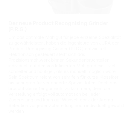
Eigenschaften:
Kennzeichnungs
unterstützt durch
etikett
ein Depot eine
bereithalten.
gleichmäßige
P102 Darf nicht in
Der neue Product Recognising Grinder
Wasserstabilität
die Hände von
(P.R.G.)
im Tank hilft bei
Kindern
Um das optimale Mahlgut für jede einzelne Spezialität
der Reduzierung
gelangen.
zu gewährleisten, haben die Ingenieure von JURA den
von
P261 Einatmen
Product Recognising Grinder (P.R.G.) entwickelt.
Ablagerungen im
von
unteren
Staub/Dampf/Aer
Elektronisch gesteuert stellt sich das
Tankbereich
osol vermeiden.
Präzisionsmahlwerk binnen Sekundenbruchteilen
arbeitet im
P264 Nach
individuell auf den vordefinierten Mahlgrad ein – viel
Aufstromprinzip
Gebrauch die
schneller und häufiger, als es manuell möglich wäre.
für
Hände gründlich
Sein Spektrum reicht von sehr fein für kurze Klassiker
portionsgenaue
waschen.
bis sehr grob für verlängerte Spezialitäten. Doch das
Filterung bei
P305+P351+P338
braucht Genießer gar nicht zu kümmern, denn die
jedem Bezug
BEI KONTAKT
Verstellung erfolgt vollautomatisch bei jeder
verwendet
MIT DEN AUGEN:
Zubereitung und kann auf Wunsch dank der Aroma
Ionenaustausch
Einige Minuten
Selection vor jeder Zubereitung noch individuell gewählt
und Aktivkohle
lang behutsam
werden
zur gezielten
mit Wasser
Wasseraufbereit
ausspülen.
ung passt zu
Eventuell
Leitungswasser
vorhandene