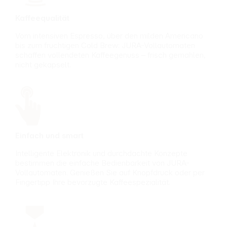
Jönsson
erforderlich ist
entworfen
passt durch die
Kaffeequalität
Formgebung zu
gängigen
Vom intensiven Espresso, über den milden Americano
Vollautomaten
bis zum fruchtigen Cold Brew: JURA-Vollautomaten
des Herstellers
schaffen vollendeten Kaffeegenuss – frisch gemahlen,
ermöglicht durch
nicht gekapselt.
den
schraubbaren
Deckelboden ein
leichtes
Einsetzen der
Kühlmanschette
nimmt im
Gefrierfach
Einfach und smart
wenig Platz ein
und lässt sich
Intelligente Elektronik und durchdachte Konzepte
über Nacht
bestimmen die einfache Bedienbarkeit von JURA-
vorbereiten
Vollautomaten. Genießen Sie auf Knopfdruck oder per
unterstützt die
Fingertipp Ihre bevorzugte Kaffeespezialität.
Zubereitung von
Getränken mit
Milch oder
Milchschaum
durch stabile