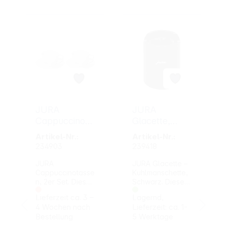
Artikelgalerie überspringen
JURA
JURA
Cappuccinota
Glacette,
ssen, 2er-Set
Schwarz
Artikel-Nr.:
Artikel-Nr.:
234903
239418
JURA
JURA Glacette –
Cappuccinotasse
Kühlmanschette,
n, 2er Set. Diese
Schwarz. Diese
Tassen mit
Ergänzung hält
Lieferzeit ca. 3 –
Lagernd,
jeweils etwa
Milch im
4 Wochen nach
Lieferzeit: ca. 1-
170 ml
Glasbehälter bis
Bestellung
5 Werktage
Fassungsvermög
zu 2 Stunden kühl