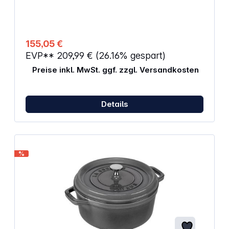
Stahlgriffen für müheloses Schneiden Drehbarer
Edelstahlblock mit magnetischen Schlitzen sorgt für
schnellen und sicheren Zugriff auf jedes Messer
Messerblock mit Fingerabdruckschutz und
rutschfestem Boden für stabile Aufbewahrung
155,05 €
Abmessungen (H x B x T): 37,5 x 13,2 x 13,2 cm
EVP**
209,99 €
(26.16% gespart)
Preise inkl. MwSt. ggf. zzgl. Versandkosten
Details
%