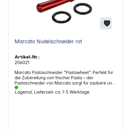
Marcato Nudelschneider rot
Artikel-Nr.:
206021
Marcato Pastaschneider "Pastawheel". Perfekt für
die Zubereitung von frischer Pasta – der
Pastaschneider von Marcato sorgt für saubere und
präzise Schnitte. Mit seinem durchdachten Design
Lagernd, Lieferzeit: ca. 1-5 Werktage
und der exzellenten Verarbeitung schneidet er
Teigblätter effizient und lässt sich durch den
austauschbaren Schneidzubehör flexibel
anpassen. Der rutschfeste Griff aus eloxiertem
Aluminium sorgt für eine angenehme Handhabung,
selbst bei längeren Einsatzzeiten. Vielseitig für
kreative GerichteEgal, ob du deinen Teig glatt
schneiden oder mit einem Zickzack-Muster