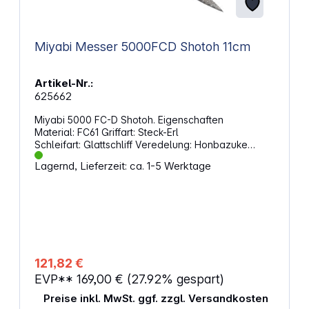
Miyabi Messer 5000FCD Shotoh 11cm
Artikel-Nr.:
625662
Miyabi 5000 FC-D Shotoh. Eigenschaften
Material: FC61 Griffart: Steck-Erl
Schleifart: Glattschliff Veredelung: Honbazuke
Abzug Herstellungsart: geschweißt
Lagernd, Lieferzeit: ca. 1-5 Werktage
Klingenhärte: 60-62 HRC Material Griff: Pakka-Holz
Farbe Griff: Schwarz Produktlänge: 24,60 cm
Klingenlänge: 11,00 cm Grifflänge: 11,50 cm
121,82 €
EVP**
169,00 €
(27.92% gespart)
Preise inkl. MwSt. ggf. zzgl. Versandkosten