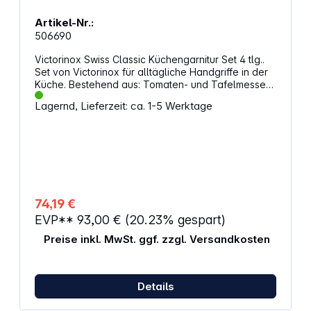
Artikel-Nr.:
506690
Victorinox Swiss Classic Küchengarnitur Set 4 tlg..
Set von Victorinox für alltägliche Handgriffe in der
Küche. Bestehend aus: Tomaten- und Tafelmesser
Santokumesser Küchenschere Universalschäler
Lagernd, Lieferzeit: ca. 1-5 Werktage
Eigenschaften: Ergonomischer Griff Rostfreie
Stahlklinge Größe: 400 x 222 x 23 mm Gewicht: 246
g
74,19 €
EVP**
93,00 €
(20.23% gespart)
Preise inkl. MwSt. ggf. zzgl. Versandkosten
Details