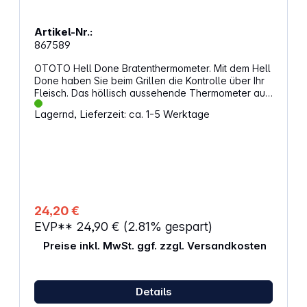
Artikel-Nr.:
867589
OTOTO Hell Done Bratenthermometer. Mit dem Hell
Done haben Sie beim Grillen die Kontrolle über Ihr
Fleisch. Das höllisch aussehende Thermometer aus
BPA-freiem, hitzebeständigem Material misst die
Lagernd, Lieferzeit: ca. 1-5 Werktage
Temperatur in Celsius und Fahrenheit und hilft
Ihnen, Ihr Fleisch auf die richtige Hitze zu bringen.
Eigenschaften: Digitales Bratenthermometer
Lebensmittelecht (Sonde und Gehäuse) Material:
Kunststoff / Edelstahl BPA-frei Abmessungen: 7,6 x
1,90 x 17,90 cm Farbe: rot / schwarz
24,20 €
EVP**
24,90 €
(2.81% gespart)
Preise inkl. MwSt. ggf. zzgl. Versandkosten
Details