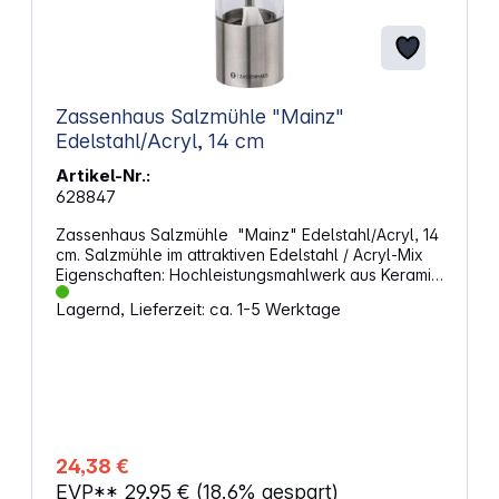
Zassenhaus Salzmühle "Mainz"
Edelstahl/Acryl, 14 cm
Artikel-Nr.:
628847
Zassenhaus Salzmühle "Mainz" Edelstahl/Acryl, 14
cm. Salzmühle im attraktiven Edelstahl / Acryl-Mix
Eigenschaften: Hochleistungsmahlwerk aus Keramik
Höhe: 14 cm Ø: 4,5 cm Gewicht: 0,294 kg
Lagernd, Lieferzeit: ca. 1-5 Werktage
Material: Edelstahl / Acryl
24,38 €
EVP**
29,95 €
(18.6% gespart)