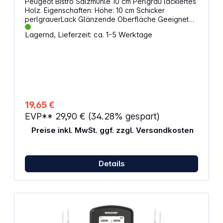
Peugeot Bistro Salzmühle 10 cm Perlgrau lackiertes
Holz. Eigenschaften: Höhe: 10 cm Schicker
perlgrauerLack Glänzende Oberfläche Geeignet
zum Mahlen von schwarzem, weißem, grünem oder
Lagernd, Lieferzeit: ca. 1-5 Werktage
rotem Pfeffer; rosa Beeren (maximal 15 % in einer
Pfeffermischung) oder Koriandersamen Zum Mahlen
von Trockensalzkristallen (Steinsalz) bis zu einer
Größe von 4 mm Nicht für feuchtes Meersalz
verwenden, auch nicht in getrocknetem Zustand
19,65 €
EVP**
29,90 €
(34.28% gespart)
Preise inkl. MwSt. ggf. zzgl. Versandkosten
Details