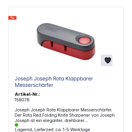
%
Joseph Joseph Rota Klappbarer
Messerschärfer
Artikel-Nr.:
158078
Joseph Joseph Rota Klappbarer Messerschärfer.
Der Rota Red Folding Knife Sharpener von Joseph
Joseph ist ein eleganter, drehbarer
Messerschärfer, der sich zum kompakten Verstauen
Lagernd, Lieferzeit: ca. 1-5 Werktage
zusammenklappen lässt. Er verfügt über zwei