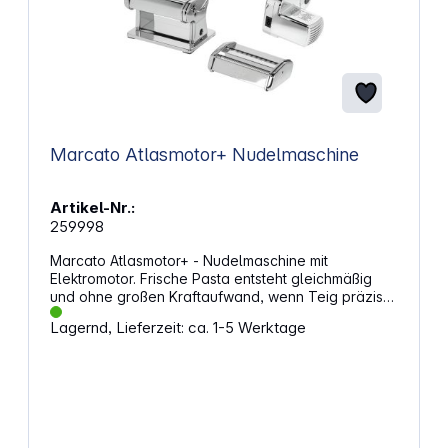
Marcato Atlasmotor+ Nudelmaschine
Artikel-Nr.:
259998
Marcato Atlasmotor+ - Nudelmaschine mit
Elektromotor. Frische Pasta entsteht gleichmäßig
und ohne großen Kraftaufwand, wenn Teig präzise
verarbeitet wird. Diese elektrische Nudelmaschine
Lagernd, Lieferzeit: ca. 1-5 Werktage
kombiniert mechanische Walzen mit einem Motor
und ermöglicht dir die Herstellung von Pastateig in
kurzer Zeit. Durch die motorisierte Unterstützung
bleiben beide Hände frei, sodass du den Teig
sauber führen kannst. So entstehen gleichmäßige
Teigbahnen für verschiedene Pastasorten direkt in
deiner Küche. Motorbetrieb für gleichmäßige