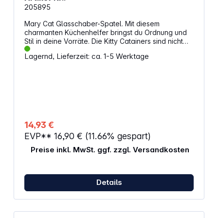
205895
Mary Cat Glasschaber-Spatel. Mit diesem
charmanten Küchenhelfer bringst du Ordnung und
Stil in deine Vorräte. Die Kitty Catainers sind nicht
nur niedlich, sondern auch praktisch – sie halten
Lagernd, Lieferzeit: ca. 1-5 Werktage
deine Zutaten frisch und sind leicht zu reinigen. Ob
für Kaffee, Gewürze oder Pasta, die luftdichte
Versiegelung sorgt für zuverlässige Aufbewahrung.
Eigenschaften: Luftdichter Verschluss schützt den
Inhalt vor Feuchtigkeit BPA-freier Kunststoff für
unbeschwerten Einsatz Spülmaschinenfest für eine
einfache Reinigung Hitzebeständig – geeignet für
heiße Küchenumgebungen Glasschaber erleichtert
14,93 €
das Verteilen und Abkratzen von Zutaten
EVP**
16,90 €
(11.66% gespart)
Preise inkl. MwSt. ggf. zzgl. Versandkosten
Details