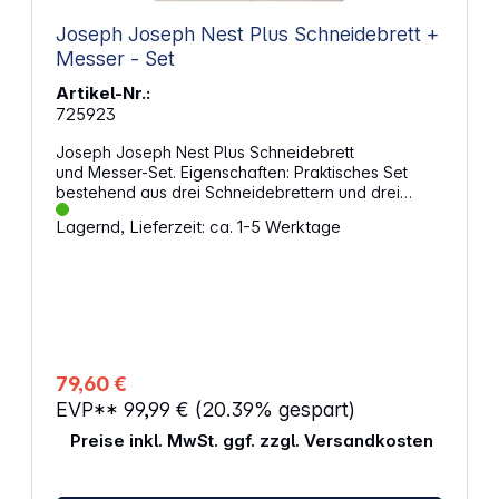
Joseph Joseph Nest Plus Schneidebrett +
Messer - Set
Artikel-Nr.:
725923
Joseph Joseph Nest Plus Schneidebrett
und Messer-Set. Eigenschaften: Praktisches Set
bestehend aus drei Schneidebrettern und drei
Messern Inklusive Ständer zur ordentlichen
Lagernd, Lieferzeit: ca. 1-5 Werktage
Aufbewahrung Schneidebretter besitzen eine
rutschfeste Unterseite Messerklingen aus rostfreiem
Edelstahl Set enthält ein Kochmesser, ein
Santokumesser und ein Gemüsemesser Es sind
folgende Bretter enthalten: 23 x 32 cm 24 x 34 cm
25 x 35,5 cm Es wird empfohlen die Messer von
Hand zu waschen und zu trocknen Die Bretter sind
spülmaschinenfest
79,60 €
EVP**
99,99 €
(20.39% gespart)
Preise inkl. MwSt. ggf. zzgl. Versandkosten