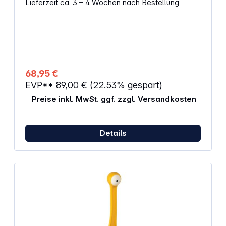
Lieferzeit ca. 3 – 4 Wochen nach Bestellung
kann der Messerblock stehend oder gekippt
aufgestellt werden werden. Eigenschaften:
Messerblock, unbestückt Pflegeleicht
Abmessungen (T x B x H): 17,9 x 9,6 x 24,2 cm
Gewicht: 1,458 kg Farbe: Schwarz
68,95 €
EVP**
89,00 €
(22.53% gespart)
Preise inkl. MwSt. ggf. zzgl. Versandkosten
Details