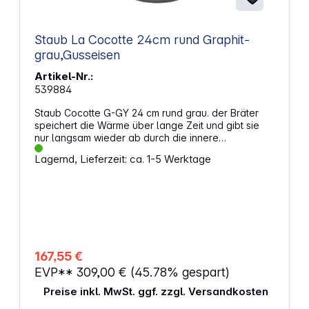
Staub La Cocotte 24cm rund Graphit-
grau,Gusseisen
Artikel-Nr.:
539884
Staub Cocotte G-GY 24 cm rund grau. der Bräter
speichert die Wärme über lange Zeit und gibt sie
nur langsam wieder ab durch die innere
Emaillebeschichtung wird dieser Effekt verstärkt und
Lagernd, Lieferzeit: ca. 1-5 Werktage
der Eigengeschmack von Speisen wird intensiviert
die Cocotte kann auch für kalte Nachspeisen
verwendet werden perfekt zum Anbraten und
Garen von Fisch, Fleisch und Gemüse spezielle
Tropfenstruktur im Deckel auch im Backofen/Grill
einsetzbar Eigenschaften: Durchmesser: 24 cm
Bodendurchmesser: 19,2 cm Gewicht: 4,6 kg
hitzebeständig, induktionsgeeignet Höhe: 15,3 cm
167,55 €
Höhe ohne Deckel: 10,5 cm Länge: 30 cm Volumen:
EVP**
309,00 €
(45.78% gespart)
3,8 l Farbe: grau Material: Gusseisen
Preise inkl. MwSt. ggf. zzgl. Versandkosten