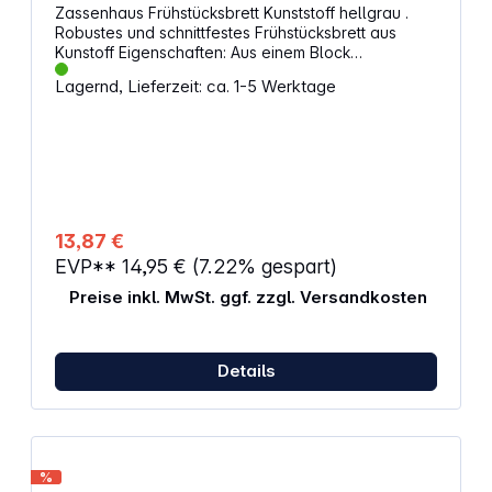
Zassenhaus Frühstücksbrett Kunststoff hellgrau .
Robustes und schnittfestes Frühstücksbrett aus
Kunstoff Eigenschaften: Aus einem Block
geschnitten Geruchs- und geschmacksneutral
Lagernd, Lieferzeit: ca. 1-5 Werktage
Spülmaschinenfest Länge: 25 cm Breite: 16 cm
Höhe: 0,9 cm Gewicht: 0,32 kg Material: Hochdruck-
Polyethylen 500
13,87 €
EVP**
14,95 €
(7.22% gespart)
Preise inkl. MwSt. ggf. zzgl. Versandkosten
Details
%