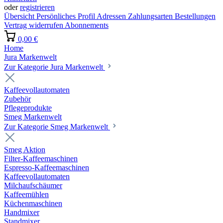
oder
registrieren
Übersicht
Persönliches Profil
Adressen
Zahlungsarten
Bestellungen
Vertrag widerrufen
Abonnements
0,00 €
Home
Jura Markenwelt
Zur Kategorie Jura Markenwelt
Kaffeevollautomaten
Zubehör
Pflegeprodukte
Smeg Markenwelt
Zur Kategorie Smeg Markenwelt
Smeg Aktion
Filter-Kaffeemaschinen
Espresso-Kaffeemaschinen
Kaffeevollautomaten
Milchaufschäumer
Kaffeemühlen
Küchenmaschinen
Handmixer
Standmixer