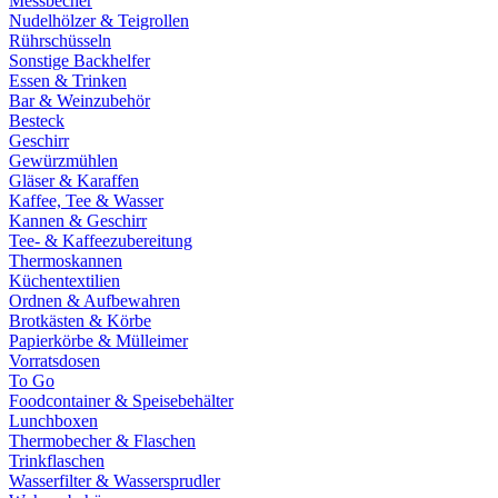
Messbecher
Nudelhölzer & Teigrollen
Rührschüsseln
Sonstige Backhelfer
Essen & Trinken
Bar & Weinzubehör
Besteck
Geschirr
Gewürzmühlen
Gläser & Karaffen
Kaffee, Tee & Wasser
Kannen & Geschirr
Tee- & Kaffeezubereitung
Thermoskannen
Küchentextilien
Ordnen & Aufbewahren
Brotkästen & Körbe
Papierkörbe & Mülleimer
Vorratsdosen
To Go
Foodcontainer & Speisebehälter
Lunchboxen
Thermobecher & Flaschen
Trinkflaschen
Wasserfilter & Wassersprudler