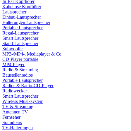
In-Ear Kopfhörer
Kabellose Kopfhörer
Lautsprecher
Einbau-Lautsprecher
Halterungen Lautsprecher
Portable Lautsprecher
Regal-Lautsprecher
Smart Lautsprecher
Stand-Lautsprecher
Subwoofer
MP3-/MP4-, Mediaplayer & Co
CD-Player portable
MP4-Player
Radio & Streaming
Baustellenradios
Portable Lautsprecher
Radios & Radio-CD-Player
Radiowecker
Smart Lautsprecher
Wireless Musiksystem
TV & Streaming
Antennen TV
Fernseher
Soundbars
TV-Halterungen