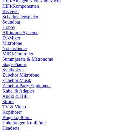
HiFi-Anlagen Midi/Mini/Micro
HiFi-Komponenten
Receiver
Schallplattenspieler
Soundbar
Hobby
All-in-one Systeme
DJ-Mixer
Mikrofone
Notenständer
MIDI-Controller
Stimmgeräte & Metronome
Stage-Pianos
Synthesizer
Zubehör Mikrofone
Zubehör Musik
Zubehör Party Equipment
Kabel & Adapter
Audio & HiFi
Strom
TV & Video
Kopfhörer
Bügelkopfhörer
Halterungen Kopfhörer
Headsets