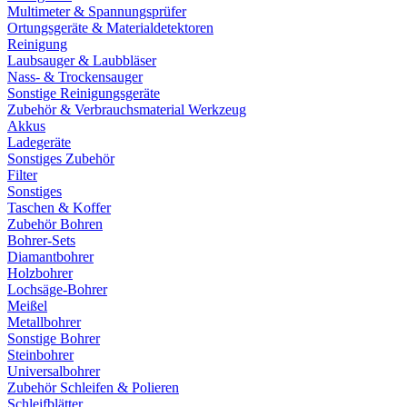
Multimeter & Spannungsprüfer
Ortungsgeräte & Materialdetektoren
Reinigung
Laubsauger & Laubbläser
Nass- & Trockensauger
Sonstige Reinigungsgeräte
Zubehör & Verbrauchsmaterial Werkzeug
Akkus
Ladegeräte
Sonstiges Zubehör
Filter
Sonstiges
Taschen & Koffer
Zubehör Bohren
Bohrer-Sets
Diamantbohrer
Holzbohrer
Lochsäge-Bohrer
Meißel
Metallbohrer
Sonstige Bohrer
Steinbohrer
Universalbohrer
Zubehör Schleifen & Polieren
Schleifblätter