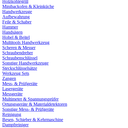
Holzkohlegrill
Minibackofen & Kleinküche
Handwerkzeuge
Aufbewahrung
Feile & Schaber
Hammer
Handsägen
Hobel & Beitel
Multitools Handwerkzeug
Scheren & Messer
Schraubendreher
Schraubenschlüssel
Sonstige Handwerkzeuge
Steckschlüsselsätze
Werkzeug Sets
Zangen
Mess- & Prüfgeräte
Lasergeräte
Messgeräte
Multimeter & Spannungsprüfer
Ortungsgeräte & Materialdetektoren
Sonstige Mess- & Prüfgeräte
Reinigung
Besen, Schieber & Kehrmaschine
Dampfreiniger