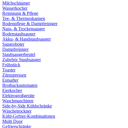
Milchschäumer
Wasserkocher
Reinigung & Pflege
Tee- & Thermoskannen
Bodenpflege & Dampfreiniger
Nass- & Trockensauger
Bodenstaubsauger
Akku- & Handstaubsauger
Saugroboter
Dampfreiniger
Staubsaugerbeutel
Zubehör Staubsauger
Frühstück
Toaster
Zitruspressen
Entsafter
Brotbackautomaten
Eierkocher
Elektrogroßgeräte
Waschmaschinen
Side-by-Side Kühlschränke
Wäschetrockner
Kühl-Gefrier-Kombinationen
Multi Door
Gefrierschränke