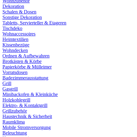
Wohnzubehör
Dekoration
Schalen & Dosen
Sonstige Dekoration
Tabletts, Servierteller & Etageren
Tischdeko
Wohnaccessoires
Heimtextilien
Kissenbezüge
Wohndecken
Ordnen & Aufbewahren
Brotkästen & Körbe
Papierkörbe & Mülleimer
Vorratsdosen
Badezimmerausstattung
Grill
Gasgrill
Minibackofen & Kleinküche
Holzkohlegrill
Elektro- & Kontaktgrill
Grillzubehör
Haustechnik & Sicherheit
Raumklima
Mobile Stromversorgung
Beleuchtung