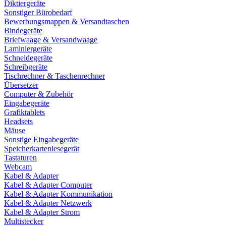
Diktiergeräte
Sonstiger Bürobedarf
Bewerbungsmappen & Versandtaschen
Bindegeräte
Briefwaage & Versandwaage
Laminiergeräte
Schneidegeräte
Schreibgeräte
Tischrechner & Taschenrechner
Übersetzer
Computer & Zubehör
Eingabegeräte
Grafiktablets
Headsets
Mäuse
Sonstige Eingabegeräte
Speicherkartenlesegerät
Tastaturen
Webcam
Kabel & Adapter
Kabel & Adapter Computer
Kabel & Adapter Kommunikation
Kabel & Adapter Netzwerk
Kabel & Adapter Strom
Multistecker