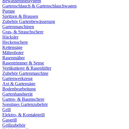
Bewässerungssystem
Gartenschlauch & Gartenschlauchwagen
Pumpe
Spritzen & Brausen
Zubehör Gartenbewässerung
Gartenmaschinen
Gras- & Strauchschere
Häcksler
Heckenschere
Kettensäge
Mähroboter
Rasenmäher
Rasentrimmer & Sense
Vertikutierer & Rasenlüfter
Zubehör Gartenmaschine
Gartenwerkzeug
Axt & Gartensäge
Bodenbearbeitung
Gartenhandgerät
Garten- & Baumschere
Sonstiges Gartenzubehör
Grill
Elektro- & Kontaktgrill
Gasgrill
Grillzubehör