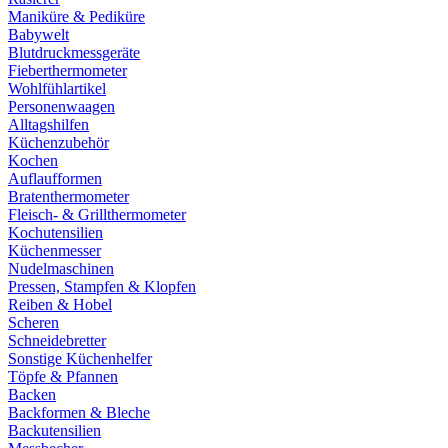
Maniküre & Pediküre
Babywelt
Blutdruckmessgeräte
Fieberthermometer
Wohlfühlartikel
Personenwaagen
Alltagshilfen
Küchenzubehör
Kochen
Auflaufformen
Bratenthermometer
Fleisch- & Grillthermometer
Kochutensilien
Küchenmesser
Nudelmaschinen
Pressen, Stampfen & Klopfen
Reiben & Hobel
Scheren
Schneidebretter
Sonstige Küchenhelfer
Töpfe & Pfannen
Backen
Backformen & Bleche
Backutensilien