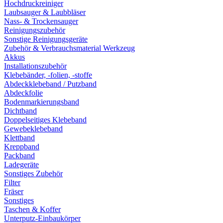
Hochdruckreiniger
Laubsauger & Laubbläser
Nass- & Trockensauger
Reinigungszubehör
Sonstige Reinigungsgeräte
Zubehör & Verbrauchsmaterial Werkzeug
Akkus
Installationszubehör
Klebebänder, -folien, -stoffe
Abdeckklebeband / Putzband
Abdeckfolie
Bodenmarkierungsband
Dichtband
Doppelseitiges Klebeband
Gewebeklebeband
Klettband
Kreppband
Packband
Ladegeräte
Sonstiges Zubehör
Filter
Fräser
Sonstiges
Taschen & Koffer
Unterputz-Einbaukörper