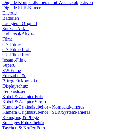
Digitale Kompaktkameras mit Wechselobjektiven
Digitale SLR-Kamera
Energie
Batterien
Ladegerät Original
Spezial-Akkus
Universal-Akkus
Filme
CN Filme
CN Filme Profi
CU Filme Profi
Instant-Filme
Super8
SW Filme
Fotozubehör
Blitzgerät kompakt
Displayschutz
Fernauslöser
Kabel & Adapter Foto
Kabel & Adapter Strom
Kamera-Originalzubehör - Kompaktkameras
Kamera-Originalzubehör - SLR/Systemkameras
Reinigung & Pflege
Sonstiges Fotozubehör
Taschen & Koffer Foto