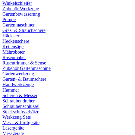
Winkelschleifer
Zubehör Werkzeug
Gartenbewässerung
Pumpe
Gartenmaschinen
Gras- & Strauchschere
Häcksler
Heckenschere
Kettensäge
Mähroboter
Rasenmäher
Rasentrimmer & Sense
Zubehör Gartenmaschine
Gartenwerkzeug
Garten- & Baumschere
Handwerkzeuge
Hammer
Scheren & Messer
Schraubendreher
Schraubenschlüssel
Steckschlüsselsätze
Werkzeug Sets
Mess- & Prüfgeräte
Lasergeräte
Messgeräte