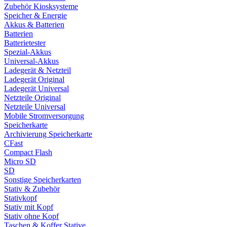
Zubehör Kiosksysteme
Speicher & Energie
Akkus & Batterien
Batterien
Batterietester
Spezial-Akkus
Universal-Akkus
Ladegerät & Netzteil
Ladegerät Original
Ladegerät Universal
Netzteile Original
Netzteile Universal
Mobile Stromversorgung
Speicherkarte
Archivierung Speicherkarte
CFast
Compact Flash
Micro SD
SD
Sonstige Speicherkarten
Stativ & Zubehör
Stativkopf
Stativ mit Kopf
Stativ ohne Kopf
Taschen & Koffer Stative