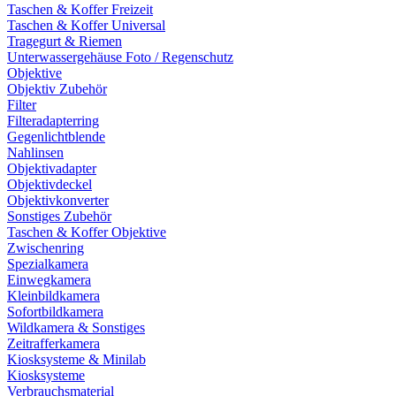
Taschen & Koffer Freizeit
Taschen & Koffer Universal
Tragegurt & Riemen
Unterwassergehäuse Foto / Regenschutz
Objektive
Objektiv Zubehör
Filter
Filteradapterring
Gegenlichtblende
Nahlinsen
Objektivadapter
Objektivdeckel
Objektivkonverter
Sonstiges Zubehör
Taschen & Koffer Objektive
Zwischenring
Spezialkamera
Einwegkamera
Kleinbildkamera
Sofortbildkamera
Wildkamera & Sonstiges
Zeitrafferkamera
Kiosksysteme & Minilab
Kiosksysteme
Verbrauchsmaterial