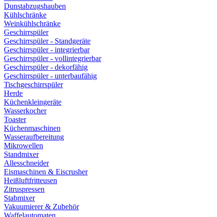
Dunstabzugshauben
Kühlschränke
Weinkühlschränke
Geschirrspüler
Geschirrspüler - Standgeräte
Geschirrspüler - integrierbar
Geschirrspüler - vollintegrierbar
Geschirrspüler - dekorfähig
Geschirrspüler - unterbaufähig
Tischgeschirrspüler
Herde
Küchenkleingeräte
Wasserkocher
Toaster
Küchenmaschinen
Wasseraufbereitung
Mikrowellen
Standmixer
Allesschneider
Eismaschinen & Eiscrusher
Heißluftfritteusen
Zitruspressen
Stabmixer
Vakuumierer & Zubehör
Waffelautomaten