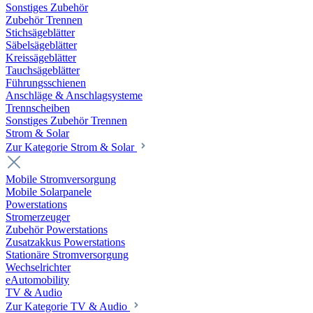
Sonstiges Zubehör
Zubehör Trennen
Stichsägeblätter
Säbelsägeblätter
Kreissägeblätter
Tauchsägeblätter
Führungsschienen
Anschläge & Anschlagsysteme
Trennscheiben
Sonstiges Zubehör Trennen
Strom & Solar
Zur Kategorie Strom & Solar
Mobile Stromversorgung
Mobile Solarpanele
Powerstations
Stromerzeuger
Zubehör Powerstations
Zusatzakkus Powerstations
Stationäre Stromversorgung
Wechselrichter
eAutomobility
TV & Audio
Zur Kategorie TV & Audio