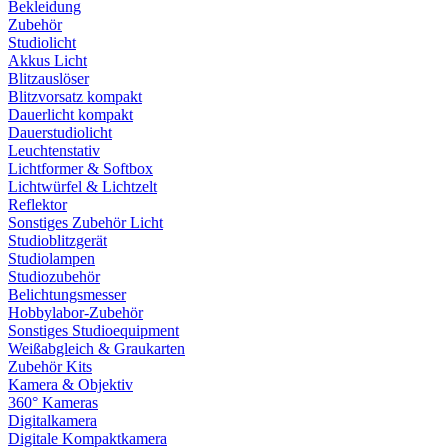
Bekleidung
Zubehör
Studiolicht
Akkus Licht
Blitzauslöser
Blitzvorsatz kompakt
Dauerlicht kompakt
Dauerstudiolicht
Leuchtenstativ
Lichtformer & Softbox
Lichtwürfel & Lichtzelt
Reflektor
Sonstiges Zubehör Licht
Studioblitzgerät
Studiolampen
Studiozubehör
Belichtungsmesser
Hobbylabor-Zubehör
Sonstiges Studioequipment
Weißabgleich & Graukarten
Zubehör Kits
Kamera & Objektiv
360° Kameras
Digitalkamera
Digitale Kompaktkamera