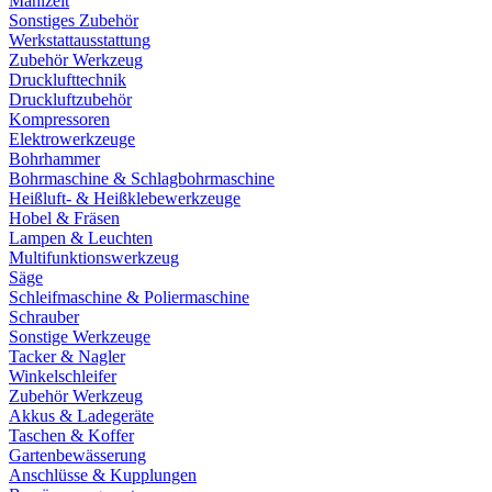
Mahlzeit
Sonstiges Zubehör
Werkstattausstattung
Zubehör Werkzeug
Drucklufttechnik
Druckluftzubehör
Kompressoren
Elektrowerkzeuge
Bohrhammer
Bohrmaschine & Schlagbohrmaschine
Heißluft- & Heißklebewerkzeuge
Hobel & Fräsen
Lampen & Leuchten
Multifunktionswerkzeug
Säge
Schleifmaschine & Poliermaschine
Schrauber
Sonstige Werkzeuge
Tacker & Nagler
Winkelschleifer
Zubehör Werkzeug
Akkus & Ladegeräte
Taschen & Koffer
Gartenbewässerung
Anschlüsse & Kupplungen