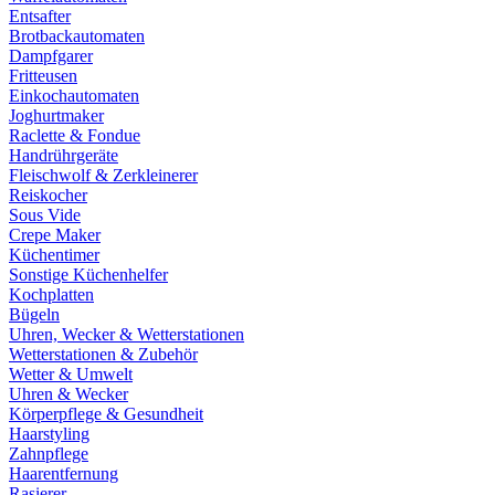
Entsafter
Brotbackautomaten
Dampfgarer
Fritteusen
Einkochautomaten
Joghurtmaker
Raclette & Fondue
Handrührgeräte
Fleischwolf & Zerkleinerer
Reiskocher
Sous Vide
Crepe Maker
Küchentimer
Sonstige Küchenhelfer
Kochplatten
Bügeln
Uhren, Wecker & Wetterstationen
Wetterstationen & Zubehör
Wetter & Umwelt
Uhren & Wecker
Körperpflege & Gesundheit
Haarstyling
Zahnpflege
Haarentfernung
Rasierer