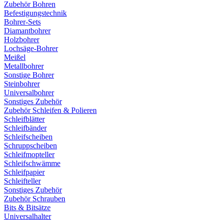
Zubehör Bohren
Befestigungstechnik
Bohrer-Sets
Diamantbohrer
Holzbohrer
Lochsäge-Bohrer
Meißel
Metallbohrer
Sonstige Bohrer
Steinbohrer
Universalbohrer
Sonstiges Zubehör
Zubehör Schleifen & Polieren
Schleifblätter
Schleifbänder
Schleifscheiben
Schruppscheiben
Schleifmopteller
Schleifschwämme
Schleifpapier
Schleifteller
Sonstiges Zubehör
Zubehör Schrauben
Bits & Bitsätze
Universalhalter