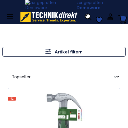
zur geprüften
Demoware
Artikel filtern
%