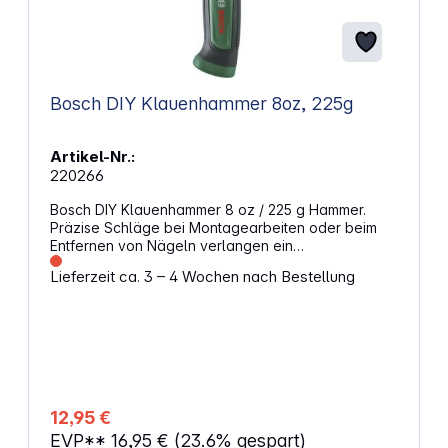
Bosch DIY Klauenhammer 8oz, 225g
Artikel-Nr.:
220266
Bosch DIY Klauenhammer 8 oz / 225 g Hammer.
Präzise Schläge bei Montagearbeiten oder beim
Entfernen von Nägeln verlangen ein
ausgewogenes Werkzeug. Der Klauenhammer mit
Lieferzeit ca. 3 – 4 Wochen nach Bestellung
225 g bietet eine kompakte Bauform, die sich
besonders für feine Arbeiten und das Arbeiten auf
engem Raum eignet. Der Hammerkopf aus
Carbonstahl sorgt für zuverlässige Schlagkraft bei
typischen DIY-Projekten. Gleichzeitig unterstützt die
Bauweise ein kontrolliertes Arbeiten mit
gleichmäßiger Kraftübertragung. Kontrollierte
Schläge bei MontagearbeitenDer Fiberglas-Kern im
12,95 €
Griff reduziert Vibrationen während des Einsatzes
EVP**
16,95 €
(23.6% gespart)
und unterstützt ein angenehmes Arbeiten. Das