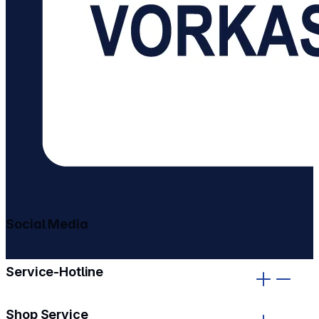
Social Media
gehe zu facebook
gehe zu instagram
Service-Hotline
Shop Service