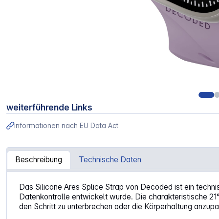
weiterführende Links
Informationen nach EU Data Act
Beschreibung
Technische Daten
Artikelinformationen "Decoded Silicone Ares Splice Str
Das Silicone Ares Splice Strap von Decoded ist ein techn
Datenkontrolle entwickelt wurde. Die charakteristische 21°
den Schritt zu unterbrechen oder die Körperhaltung anzup