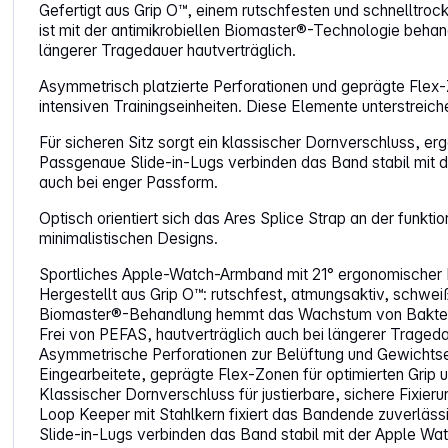
Gefertigt aus Grip O™, einem rutschfesten und schnelltroc
ist mit der antimikrobiellen Biomaster®-Technologie behan
längerer Tragedauer hautverträglich.
Asymmetrisch platzierte Perforationen und geprägte Flex-
intensiven Trainingseinheiten. Diese Elemente unterstreic
Für sicheren Sitz sorgt ein klassischer Dornverschluss, e
Passgenaue Slide-in-Lugs verbinden das Band stabil mit de
auch bei enger Passform.
Optisch orientiert sich das Ares Splice Strap an der funk
minimalistischen Designs.
Sportliches Apple-Watch-Armband mit 21° ergonomischer 
Hergestellt aus Grip O™: rutschfest, atmungsaktiv, schwei
Biomaster®-Behandlung hemmt das Wachstum von Bakteri
Frei von PEFAS, hautverträglich auch bei längerer Traged
Asymmetrische Perforationen zur Belüftung und Gewichts
Eingearbeitete, geprägte Flex-Zonen für optimierten Grip 
Klassischer Dornverschluss für justierbare, sichere Fixieru
Loop Keeper mit Stahlkern fixiert das Bandende zuverläss
Slide-in-Lugs verbinden das Band stabil mit der Apple Wa