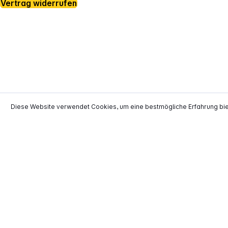
Vertrag widerrufen
Diese Website verwendet Cookies, um eine bestmögliche Erfahrung bi
*
Alle Preise inkl. gesetzl. Mehrwertsteuer zzgl.
Versand
**
EVP = Empfohlener Verkaufspreis des He
Copyright © 2000 - 2026 TECHNIKdirekt -