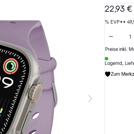
22,93 €
%
EVP**
49,
Artikel 
Preise inkl. 
Lagernd, Lief
Zum Merkze