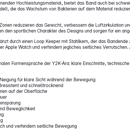
knenden Hochleistungsmaterial, bietet das Band auch bei schweiß
delt, die das Wachstum von Bakterien auf dem Material reduzier
Zonen reduzieren das Gewicht, verbessern die Luftzirkulation un
hen den sportlichen Charakter des Designs und sorgen für ein a
rgänzt durch einen Loop Keeper mit Stahlkern, der das Bandende 
r Apple Watch und verhindern jegliches seitliches Verrutschen. A
tionalen Formensprache der Y2K-Ära: klare Einschnitte, technisc
Neigung für klare Sicht während der Bewegung
ßresistent und schnelltrocknend
en auf der Oberfläche
auer
einsparung
und Beweglichkeit
ng
ig
tch und verhindern seitliche Bewegung