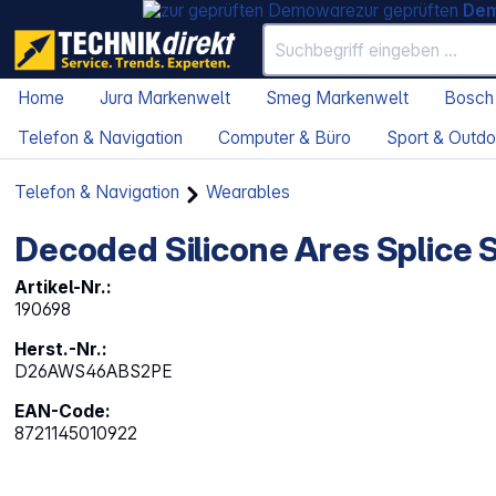
zur geprüften
De
Home
Jura Markenwelt
Smeg Markenwelt
Bosch
Telefon & Navigation
Computer & Büro
Sport & Outdo
Telefon & Navigation
Wearables
Decoded Silicone Ares Splice
Artikel-Nr.:
190698
Herst.-Nr.:
D26AWS46ABS2PE
EAN-Code:
8721145010922