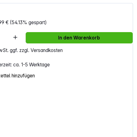
99 €
(54.13% gespart)
Anzahl: Gib den gewünschten Wert ein ode
In den Warenkorb
MwSt. ggf. zzgl. Versandkosten
erzeit: ca. 1-5 Werktage
ttel hinzufügen