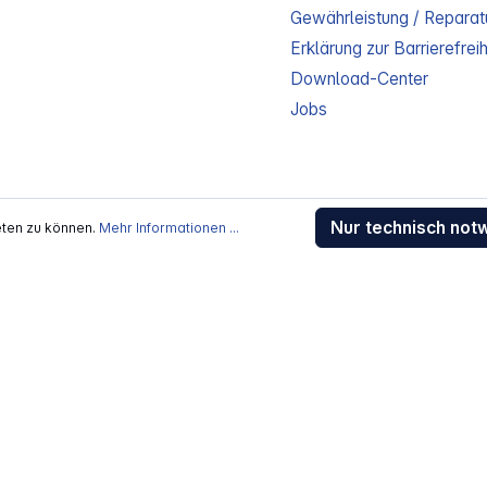
Gewährleistung / Reparat
Erklärung zur Barrierefreih
Download-Center
Jobs
Nur technisch not
eten zu können.
Mehr Informationen ...
kosten
, wenn nicht anders beschrieben
rstellers / Lieferanten.
 Alle Rechte vorbehalten.