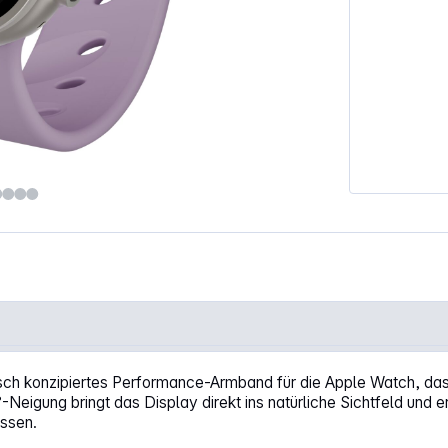
ap 44/46/49mm Purple Haze"
isch konzipiertes Performance-Armband für die Apple Watch, das 
-Neigung bringt das Display direkt ins natürliche Sichtfeld und 
assen.