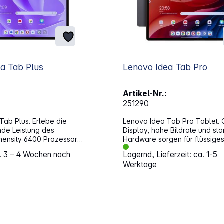
a Tab Plus
Lenovo Idea Tab Pro
Artikel-Nr.:
251290
Tab Plus. Erlebe die
Lenovo Idea Tab Pro Tablet.
de Leistung des
Display, hohe Bildrate und sta
ensity 6400 Prozessors,
Hardware sorgen für flüssige
n acht Kernen und einer
Arbeiten, kreatives Gestalten
a. 3 – 4 Wochen nach
Lagernd, Lieferzeit: ca. 1-5
 von bis zu 2,5 GHz für
entspanntes Entertainment. Da
Werktage
slose und schnelle
Tablet ist auf vielseitige Nutz
. Die integrierte Arm
ausgelegt und eignet sich für
 GPU bietet dir eine
Medienkonsum, Produktivität 
e Grafikleistung, die
mobiles Lernen. Durch die
 und Videos zum Leben
Kombination aus leistungsfäh
icher und
Prozessor und schnellem Spe
tzMit 8 GB LPDDR4x
reagiert das System zügig auf