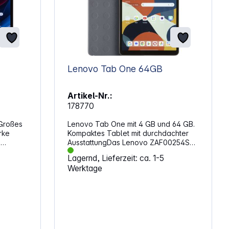
Lenovo Tab One 64GB
Artikel-Nr.:
178770
 Großes
Lenovo Tab One mit 4 GB und 64 GB.
rke
Kompaktes Tablet mit durchdachter
s
AusstattungDas Lenovo ZAF00254SE
 und
bietet solide Leistung dank seines
Lagernd, Lieferzeit: ca. 1-5
s
MediaTek Helio G85 Prozessors,
Werktage
ung
unterstützt von 4 GB RAM und 64 GB
internem Speicher – erweiterbar via
und
microSD. Das 8,7″-Display (22,1 cm) mit
1 340 × 800 Pixeln liefert lebendige
igem
Farben und ein handliches Format,
icher
ideal für Multimedia, Lesen und
Surfen unterwegs (icecat.in).