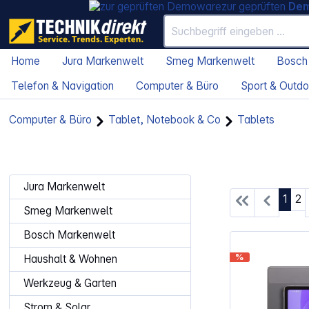
zur geprüften
De
Home
Jura Markenwelt
Smeg Markenwelt
Bosch
Telefon & Navigation
Computer & Büro
Sport & Outdo
Computer & Büro
Tablet, Notebook & Co
Tablets
Jura Markenwelt
Seite
Se
1
2
Smeg Markenwelt
Bosch Markenwelt
%
Haushalt & Wohnen
Werkzeug & Garten
Strom & Solar