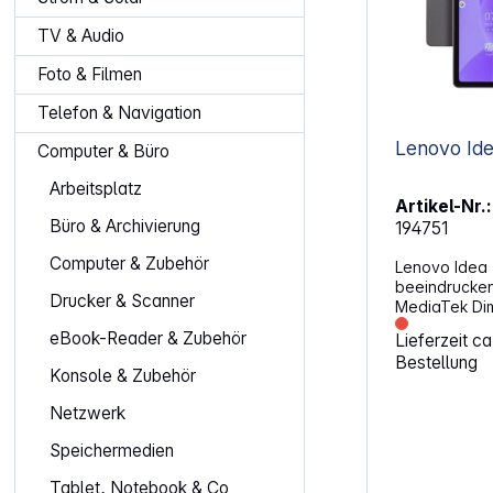
TV & Audio
Foto & Filmen
Telefon & Navigation
Lenovo Ide
Computer & Büro
Arbeitsplatz
Artikel-Nr.:
Büro & Archivierung
194751
Computer & Zubehör
Lenovo Idea 
beeindrucken
Drucker & Scanner
MediaTek Dim
der mit seine
eBook-Reader & Zubehör
Lieferzeit c
Taktfrequenz
Bestellung
eine reibung
Konsole & Zubehör
Nutzung sorgt
Mali-G57 MC2
Netzwerk
hervorragend
deine Spiele
Speichermedien
erweckt. Spe
Speicherpla
Tablet, Notebook & Co