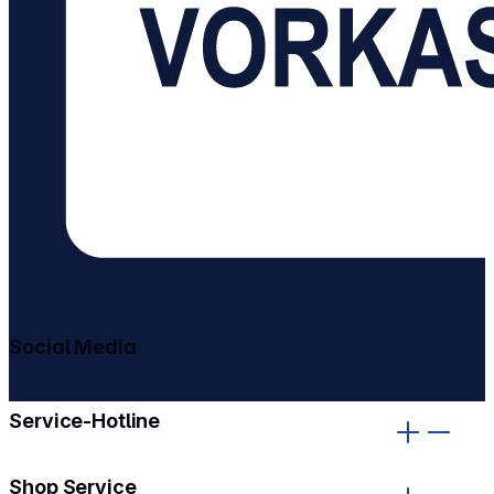
Social Media
gehe zu facebook
gehe zu instagram
Service-Hotline
Shop Service