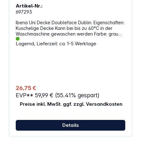
Artikel-Nr.:
697293
Ibena Uni Decke Doubleface Dublin. Eigenschaften:
Kuschelige Decke Kann bei bis zu 40°C in der
Waschmaschine gewaschen werden Farbe: grau
Abmessungen: 150 x 200 cm Material: 58 %
Lagernd, Lieferzeit: ca. 1-5 Werktage
Baumwolle, 35 % Polyacryl, 7 % Polyester
26,75 €
EVP**
59,99 €
(55.41% gespart)
Preise inkl. MwSt. ggf. zzgl. Versandkosten
Details