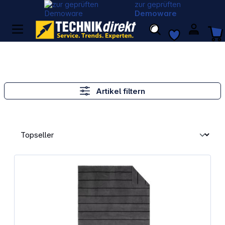
zur geprüften
Demoware
Artikel filtern