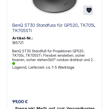
BenQ ST30 Standfuss für GP520, TK705i,
TK705STi
Artikel-Nr.:
185721
BenQ ST30 Standfuß für Projektoren GP520,
TK705i, TK705STi. Flexibel einstellen, sicher
fixieren, sicher stehen360° rundum drehbar und 20°
vertikal neigbar mit praktischer Schnellverriegelung
Lagernd, Lieferzeit: ca. 1-5 Werktage
– für eine stabile und flexible Projektion Robuste
Konstruktion, sicherer HaltFür Stärke und
Langlebigkeit entwickelt: Der 5 mm dicke gebogene
Metallarm trägt bis zu 8 kg und überzeugt durch
hohe Druckbeständigkeit. Zusammen mit der
stabilen Metallbasis und rutschfesten Silikonpads
bietet der ST30 einen sicheren Stand bei geringem
Eigengewicht. Modernes Design, aufgeräumtes
99,00 €
SetupAus mattem Metall gefertigt für ein modernes,
minimalistisches Design. Die integrierte
Preise inkl. MwSt. ggf. zzgl. Versandkosten