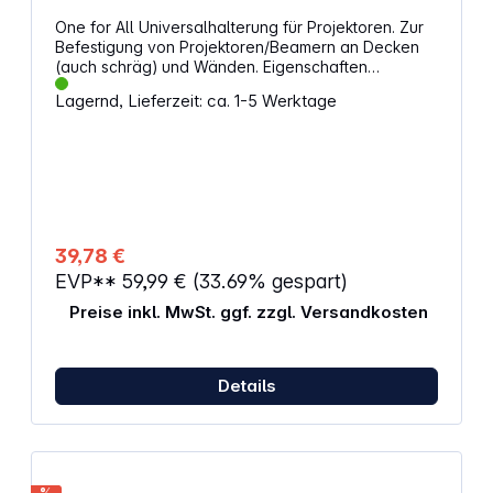
One for All Universalhalterung für Projektoren. Zur
Befestigung von Projektoren/Beamern an Decken
(auch schräg) und Wänden. Eigenschaften
Schwenkfunktion zur Einstellung der Projektion
Lagernd, Lieferzeit: ca. 1-5 Werktage
Drehbar: 180 Grad Neigbar 360 Grad Maximale
Belastung: 15 kg Kabelmanagement Inklusive
Montagematerial Abmessungen: 31 x 31 x 22 cm
39,78 €
EVP**
59,99 €
(33.69% gespart)
Preise inkl. MwSt. ggf. zzgl. Versandkosten
Details
%