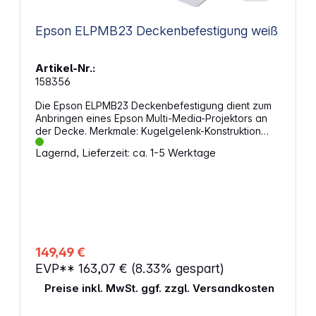
Epson ELPMB23 Deckenbefestigung weiß
Artikel-Nr.:
158356
Die Epson ELPMB23 Deckenbefestigung dient zum
Anbringen eines Epson Multi-Media-Projektors an
der Decke. Merkmale: Kugelgelenk-Konstruktion
ermöglicht Winkelverstellung Stellen Sie den
Lagernd, Lieferzeit: ca. 1-5 Werktage
Winkel der horizontalen Drehung, vertikalen
Neigung seitlichen Neigung ein. Leichtes
Anbringen/Abnehmen vereinfacht den Zugang zum
Projektor Sie können den Projektor leicht von der
Deckenhalterung abnehmen. Skalenaufkleber
macht die Objektivzentrierung leicht Bewegen Sie
die Objektivmitte horizontal in Bezug auf den
Bildschirm, indem Sie den Skalenaufkleber als
149,49 €
Richtlinie nehmen.
EVP**
163,07 €
(8.33% gespart)
Preise inkl. MwSt. ggf. zzgl. Versandkosten