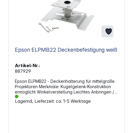
Epson ELPMB22 Deckenbefestigung weiß
Artikel-Nr.:
887929
Epson ELPMB22 - Deckenhalterung für mittelgroße
Projektoren Merkmale: Kugelgelenk-Konstruktion
ermöglicht Winkelverstellung Leichtes Anbringen /
Abnehmen vereinfacht den Zugang zum Projektor
Lagernd, Lieferzeit: ca. 1-5 Werktage
Skalenaufkleben macht die Objektivzentrierung
leicht Technische Daten: Abmessungen
(BxTxH): 342 x 210 x 150 mm Gewicht: 3,5 kg