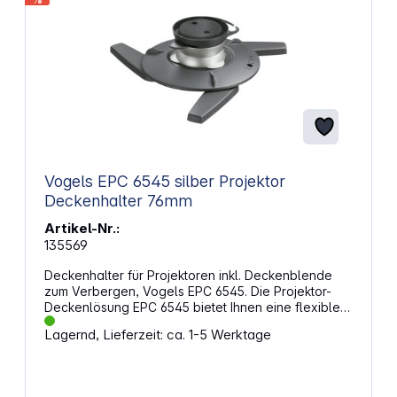
Vogels EPC 6545 silber Projektor
Deckenhalter 76mm
Artikel-Nr.:
135569
Deckenhalter für Projektoren inkl. Deckenblende
zum Verbergen, Vogels EPC 6545. Die Projektor-
Deckenlösung EPC 6545 bietet Ihnen eine flexible
Möglichkeit zum Befestigen Ihres Projektors an der
Lagernd, Lieferzeit: ca. 1-5 Werktage
Decke. Einfaches Positionieren und anschließendes
Sichern Ihres Projektors. Der mitgelieferte
universelle Projektoradapter EPA 6505 passt zu
praktisch allen Projektoren bis 10 kg Gewicht. Durch