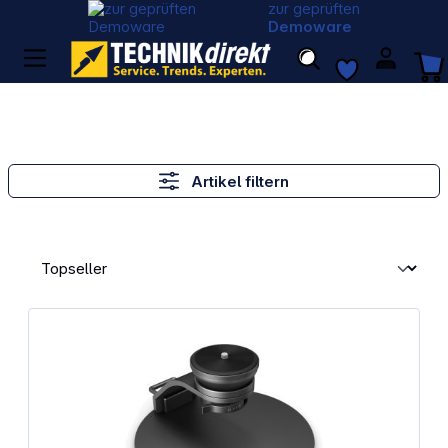
zur geprüften
Demoware
Artikel filtern