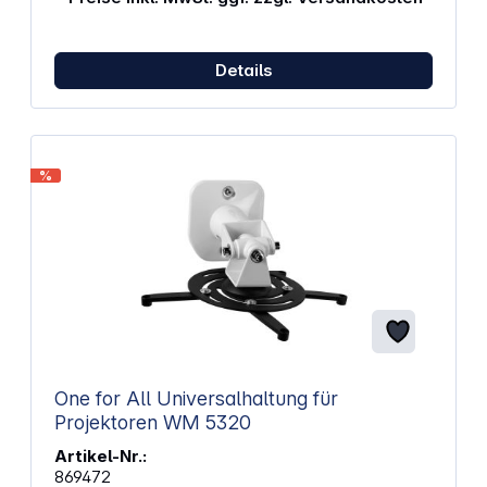
Kabelführung am Standfuß sorgt für einen
aufgeräumten Schreibtisch. Flexibel in jedem Raum,
perfekt für jeden MomentOb du alleine im Bett
Details
einen Film schaust, mit Freunden zockst oder dein
Team im Wohnzimmer anfeuerst, dieser
Standfuß passt sich jeder Situation an. Du kannst ihn
aufrecht hinstellen, seitlich drehen oder sogar zur
Decke ausrichten – egal wie du ihn positionierst,
dein Heimkino passt sich dir an. Eigenschaften:
%
Projektor-Tischstandfuß ST30 Robuste Stabilität:
Gebogener 5 mm Metallarm, schwerer Standfuß aus
Vollmetall und rutschfesten Silikonpads für einen
sicheren, stabilen Stand und hohe Tragfähigkeit bis
8 kg. Flexible Ausrichtung: 20° vertikal neigbar,
360° rundum drehbar und per Schalter fixierbar –
für die perfekte Positionierung. Für Projektoren
BenQ GP520, TK705i, TK705STi Befestigung
mit 1/4" Standardgewinde Abmessungen
(Durchmesser x Höhe): 195,7 mm x 95,5 mm Gewicht:
550 g
One for All Universalhaltung für
Projektoren WM 5320
Artikel-Nr.:
869472