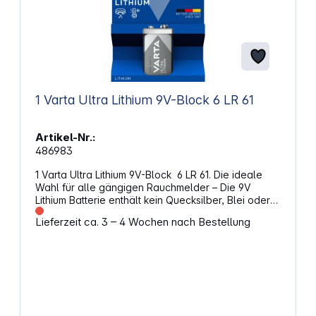
1 Varta Ultra Lithium 9V-Block 6 LR 61
Artikel-Nr.:
486983
1 Varta Ultra Lithium 9V-Block 6 LR 61. Die ideale
Wahl für alle gängigen Rauchmelder – Die 9V
Lithium Batterie enthält kein Quecksilber, Blei oder
Kadmium und hat einen speziellen
Lieferzeit ca. 3 – 4 Wochen nach Bestellung
Sicherheitsmechanismus.- Hält bis zu 5-Mal länger
als herkömmliche 9V Alkaline Batterien und 10-Mal
länger als Zink-Kohle-Batterien Spannung: 9 V /
Kapazität: 1200 mAh Alternative Artikelbezeichnung:
9V Block, 6LR21, 6AM6, 6LP3146, MN1604, A1604, E
Block, LR22, 522, 6LF22, 1604A, K9V, 6R21, 6R22,
BA3090/U, 6F22, PP3HP, 006P, AM6F, 6LF62, HP3,
M1604, 4022, BLOC, CLR6, KA9, ND65V, U9VL-J-P