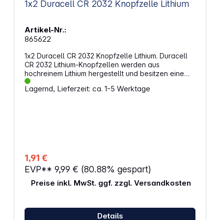
1x2 Duracell CR 2032 Knopfzelle Lithium
Artikel-Nr.:
865622
1x2 Duracell CR 2032 Knopfzelle Lithium. Duracell
CR 2032 Lithium-Knopfzellen werden aus
hochreinem Lithium hergestellt und besitzen eine
hohe Lebensdauer. Die Lagerungsdauer beträgt bis
Lagernd, Lieferzeit: ca. 1-5 Werktage
zu 10 Jahre - Sie können also sicher sein, dass
diese Lithium- Knopfzellen einsatzbereit sind, wenn
Sie sie brauchen. Um die Sicherheit Ihrer Kinder zu
gewährleisten und ein etwaiges Verschlucken der
Batterien zu verhindern, hat Duracell eine
kindersichere Technologie entwickelt: eine Schicht
auf der Rückseite der Batterie, die bitter schmeckt.
Außerdem hat Duracell eine kindersichere
1,91 €
Verpackung mit Doppelblister entworfen, die von
EVP**
9,99 €
(80.88% gespart)
Kindern nicht ohne eine Schere geöffnet werden
kann. Die Duracell CR 2032 Lithium-Knopfzellen
Preise inkl. MwSt. ggf. zzgl. Versandkosten
eignen sich für den Einsatz in Schlüsselanhängern,
kleinen Fernbedienungen, Waagen, tragbaren
Geräten, Sensoren, medizinischen Geräten
(Blutzuckermessgeräte, digitale Thermometer) und
Details