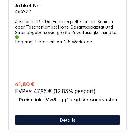
Artikel-Nr.:
486922
Ansmann CR 2 Die Energiequelle für Ihre Kamera
oder Taschenlampe: Hohe Gesamtkapazität und
Stromabgabe sowie größte Zuverlässigkeit sind bei
dieser Batterie selbstverständlich- Für
Lagernd, Lieferzeit: ca. 1-5 Werktage
Spiegelreflex- und Kompaktkameras sowie
Taschenlampen- 3 V Alternative
Artikelbezeichnung: CR15H270, RLCR2-L, DLCR2,
DLCR2B, 5046LC, CR17355, EL1CR2, KCR2, RLCR2,
DR2R, CR17355
41,80 €
EVP**
47,95 €
(12.83% gespart)
Preise inkl. MwSt. ggf. zzgl. Versandkosten
Details