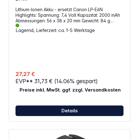
Lithium-Ionen Akku - ersetzt Canon LP-E6N
Highlights: Spannung: 7,4 Volt Kapazität: 2000 mAh
Abmessungen: 56 x 38 x 20 mm Gewicht: 84 g
Passend für:CanonEOS 1000D, EOS 450D, EOS
Lagernd, Lieferzeit: ca. 1-5 Werktage
500D, EOS 90D
27,27 €
EVP**
31,73 €
(14.06% gespart)
Preise inkl. MwSt. ggf. zzgl. Versandkosten
Details