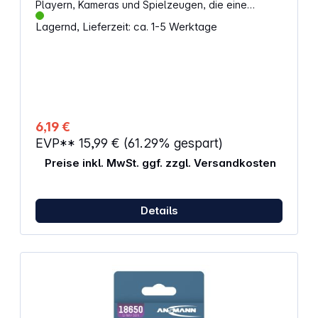
Playern, Kameras und Spielzeugen, die eine
konstante Leistung über einen langen Zeitraum
Lagernd, Lieferzeit: ca. 1-5 Werktage
erfordern. Technische Details: Spannung: 1,5 V
Höhe: 44,5 mm Durchmesser: 10,5 mm Gewicht: 11 g
Betriebstemperatur: -18 °C bis 50 °C
Packungsinhalt: 24 Batterien Alternative
Artikelbezeichnung: Micro, LR03, LR3, AM4M8A,
AM4, S, MN2400, 824, E92, LR03N, 24A, K3A, R3,
R03, 7526, UM4, V2500PX
6,19 €
EVP**
15,99 €
(61.29% gespart)
Preise inkl. MwSt. ggf. zzgl. Versandkosten
Details