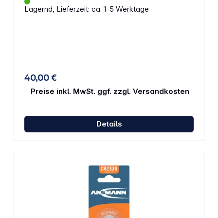
FZ200, Lumix DMC-FZ2000, Lumix DMC-FZ62, Lumix
Lagernd, Lieferzeit: ca. 1-5 Werktage
DMC-GH2, Lumix DMC-G5, Lumix DMC-G7, Lumix
DMC-G81
40,00 €
Preise inkl. MwSt. ggf. zzgl. Versandkosten
Details