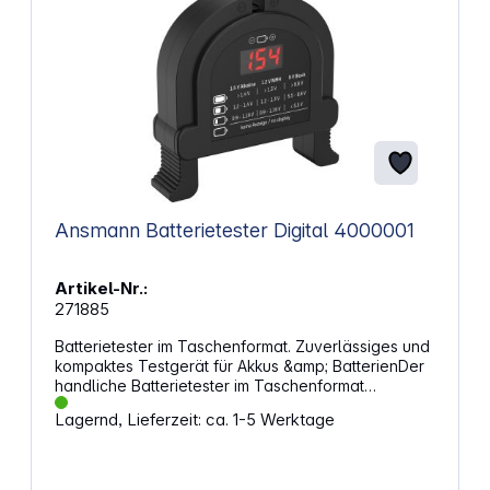
Ansmann Batterietester Digital 4000001
Artikel-Nr.:
271885
Batterietester im Taschenformat. Zuverlässiges und
kompaktes Testgerät für Akkus &amp; BatterienDer
handliche Batterietester im Taschenformat
funktioniert ohne Batterie oder sonstige
Lagernd, Lieferzeit: ca. 1-5 Werktage
Stromzufuhr. Damit ist er jederzeit einsatzbereit, es
muss keine Acht auf Stromanschluss oder volle
Batterien genommen werden. Er testet Alkaline
Batterien, NiMH- und NiCd-Akkus in den Größe