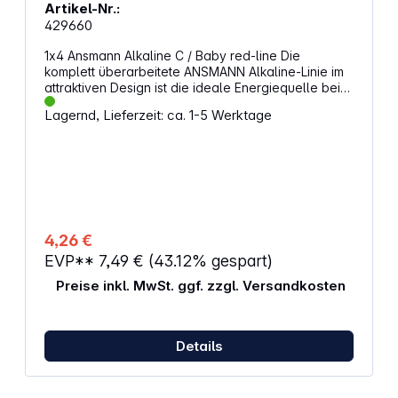
Artikel-Nr.:
429660
1x4 Ansmann Alkaline C / Baby red-line Die
komplett überarbeitete ANSMANN Alkaline-Linie im
attraktiven Design ist die ideale Energiequelle bei
Dauerbelastung im Niedrigstrombereich. Für Geräte
Lagernd, Lieferzeit: ca. 1-5 Werktage
des täglichen Bedarfs mit gleichbleibendem
Energieverbrauch wie Fernbedienungen,
Wanduhren, Wecker, Taschenlampen usw. sind
diese Alkaline Batterien ideal. Alternative
Artikelbezeichnung: Baby, LR14, AM2, L, MN1400,
814, E93, LR14N, 14A, KC, R14, BA3042, U7522, UM2,
1/2 Torcia
4,26 €
EVP**
7,49 €
(43.12% gespart)
Preise inkl. MwSt. ggf. zzgl. Versandkosten
Details