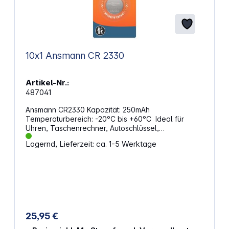
10x1 Ansmann CR 2330
Artikel-Nr.:
487041
Ansmann CR2330 Kapazität: 250mAh
Temperaturbereich: -20°C bis +60°C Ideal für
Uhren, Taschenrechner, Autoschlüssel,
Digitalkameras etc. Alternative Artikelbezeichnung:
Lagernd, Lieferzeit: ca. 1-5 Werktage
BR2330, DL2330, ECR2330, KCR2330, KL2330,
KECR2330, LM2330
25,95 €