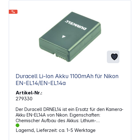
%
Duracell Li-Ion Akku 1100mAh für Nikon
EN-EL14/EN-EL14a
Artikel-Nr.:
279330
Der Duracell DRNEL14 ist ein Ersatz für den Kamera-
Akku EN-EL14A von Nikon. Eigenschaften:
Chemischer Aufbau des Akkus: Lithium-
Ionen (Neuerer Typ wiederaufladbarer Akkus
Lagernd, Lieferzeit: ca. 1-5 Werktage
mit sehr guter Leistungsabgabe) Spannung: 7,4 V
Kapazität: 1100 mAh Output Power: 8 Wh Gewicht: