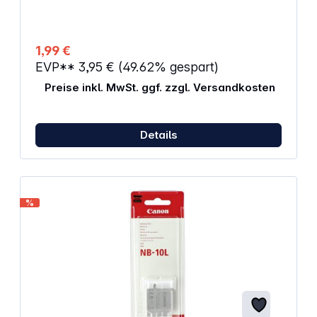
Alternative Artikelbezeichnung: BR2016, DL2016,
ECR2016, KCR2016, KL2016, KECR2016, LM2016,
5000LC, FA, SB-T11, 208-202, 280-204, 280-206,
L10, L-F1/4V, EA-50CF/3D
1,99 €
EVP**
3,95 €
(49.62% gespart)
Preise inkl. MwSt. ggf. zzgl. Versandkosten
Details
%