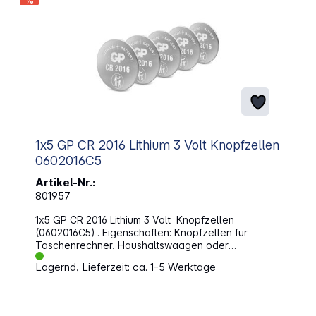
%
1x5 GP CR 2016 Lithium 3 Volt Knopfzellen
0602016C5
Artikel-Nr.:
801957
1x5 GP CR 2016 Lithium 3 Volt Knopfzellen
(0602016C5) . Eigenschaften: Knopfzellen für
Taschenrechner, Haushaltswaagen oder
Kinderspielzeug. Batterien für Uhren, Rauchmelder
Lagernd, Lieferzeit: ca. 1-5 Werktage
oder Hörgeräte. GP verfügt über ein sehr breites
Sortiment an Spezialbatterien, das Ihnen Leistung
und somit Zuverlässigkeit und Sicherheit bietet. Typ:
Knopfzelle CR2016 Volt: 3V Menge: 5er Pack