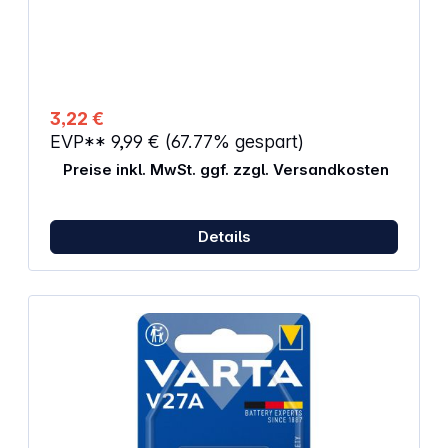
AM4M8A, AM4, S, MN2400, 824, E92, LR03N, 24A,
K3A, R3, R03, 7526, UM4, V2500PX
3,22 €
EVP**
9,99 €
(67.77% gespart)
Preise inkl. MwSt. ggf. zzgl. Versandkosten
Details