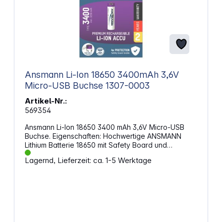
Ansmann Li-Ion 18650 3400mAh 3,6V
Micro-USB Buchse 1307-0003
Artikel-Nr.:
569354
Ansmann Li-Ion 18650 3400 mAh 3,6V Micro-USB
Buchse. Eigenschaften: Hochwertige ANSMANN
Lithium Batterie 18650 mit Safety Board und
integrierter Micro-USB Ladebuchse. Der Ladestrom
Lagernd, Lieferzeit: ca. 1-5 Werktage
wird intern auf max. 1A begrenzt. Einfaches
Aufladen des Akkus durch ein handelsübliches
Micro-USB Ladekabel möglich. Als
Stromversorgung kann u.a. ein PC, eine Powerbank
oder ein USB-Netzteil (5V) verwendet werden.
Alternativ kann der Akku auch mit einem Lithium-
Ladegerät (max. 1,7A Ladestrom) aufgeladen