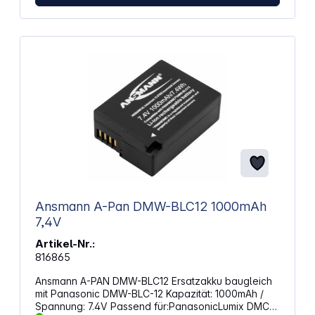
Sportgeräten (Herzfrequenzmonitor,
Fahrradzubehör). Eigenschaften: Zellengröße:
Knopfzelle IEC-Bezeichnung: CR2032 System:
Lithium Spannung: 3 Volt Lebensdauer: sehr
langlebig (210 mAh) Höhe: 3,2 mm Durchmesser:
20 mm Verpackung: Blister, babysicher Anzahl:
2 Stück
Ansmann A-Pan DMW-BLC12 1000mAh
7,4V
Artikel-Nr.:
816865
Ansmann A-PAN DMW-BLC12 Ersatzakku baugleich
mit Panasonic DMW-BLC-12 Kapazität: 1000mAh /
Spannung: 7.4V Passend für:PanasonicLumix DMC-