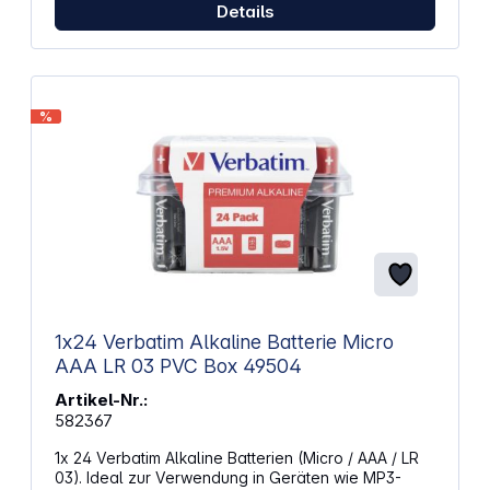
AAA (LR03) für universelle Kompatibilität Spannung
Details
1,5 V für stabile Energieversorgung Durchmesser
10,5 mm für passgenauen Sitz Höhe 44,5 mm für
standardisierte Verwendung
%
1x24 Verbatim Alkaline Batterie Micro
AAA LR 03 PVC Box 49504
Artikel-Nr.:
582367
1x 24 Verbatim Alkaline Batterien (Micro / AAA / LR
03). Ideal zur Verwendung in Geräten wie MP3-