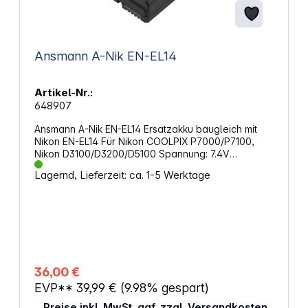
Ansmann A-Nik EN-EL14
Artikel-Nr.:
648907
Ansmann A-Nik EN-EL14 Ersatzakku baugleich mit
Nikon EN-EL14 Für Nikon COOLPIX P7000/P7100,
Nikon D3100/D3200/D5100 Spannung: 7.4V
Kapazität: 1000mAh Passend für:NikonCOOLPIX
Lagernd, Lieferzeit: ca. 1-5 Werktage
P7000, COOLPIX P7100, D3100, D3200, D5100
36,00 €
EVP**
39,99 €
(9.98% gespart)
Preise inkl. MwSt. ggf. zzgl. Versandkosten