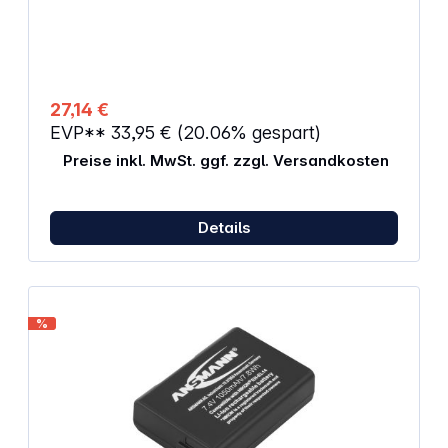
43 g Abmessungen: 53 mm x 38 mm x 14 mm Passt
für: Nikon D3100, D3200, D3300, D5100, D5200,
D5300, D5500 CoolPix P7000, P7100, P7700,
P7800 Ersetzt Nikon EN-EL14, EN-EL14A Passend
für:NikonCOOLPIX P7000, COOLPIX P7100, COOLPIX
P7700, COOLPIX P7800, D3100, D3200, D3300,
27,14 €
D5100, D5200, D5300, D5500
EVP**
33,95 €
(20.06% gespart)
Preise inkl. MwSt. ggf. zzgl. Versandkosten
Details
%