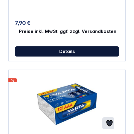
Micro AAA, Mignon AA, Baby C, Mono D, 9V-Block E
und Knofpzellen zuverlässig und schnell. Auf einer
Skala wird der Zustand angezeigt. Eigenschaften:
Anzeige: good, weak, replace Geeignet für: Micro
7,90 €
Mignon Baby Mono 9 V-Block Lady Knopfzelle
Preise inkl. MwSt. ggf. zzgl. Versandkosten
Details
%