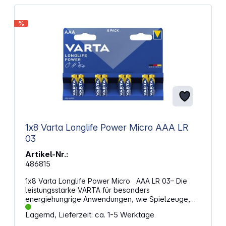
%
1x8 Varta Longlife Power Micro AAA LR
03
Artikel-Nr.:
486815
1x8 Varta Longlife Power Micro AAA LR 03– Die
leistungsstarke VARTA für besonders
energiehungrige Anwendungen, wie Spielzeuge,
Audiogeräte, Elektronikspiele, Rauchmelder u.v.a.
Lagernd, Lieferzeit: ca. 1-5 Werktage
Alternative Artikelbezeichnung: Micro, LR03, LR3,