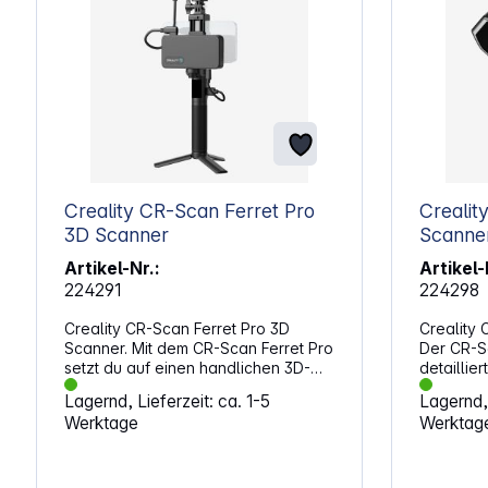
Creality CR-Scan Ferret Pro
Creality
3D Scanner
Scanne
Artikel-Nr.:
Artikel-
224291
224298
Creality CR-Scan Ferret Pro 3D
Creality 
Scanner. Mit dem CR-Scan Ferret Pro
Der CR-Sc
setzt du auf einen handlichen 3D-
detaillie
Scanner, der feine Strukturen sicher
unterstüt
Lagernd, Lieferzeit: ca. 1-5
Lagernd, 
erfasst und deine Projekte
großen Fo
Werktage
Werktag
strukturiert unterstützt. Die kompakte
Gerät, da
Bauweise erleichtert dir den Einsatz
arbeitet 
in vielen Situationen und sorgt für
macht. Di
klare Ergebnisse. Die Farberfassung
sich auf 