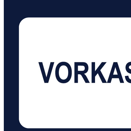
Anti‑Shake‑Bildtechnik reduziert
direkt mi
Verwacklungen während des
3D‑Druck
Scanvorgangs Kabellose Nutzung
Übergäng
über WiFi 6 schafft
Arbeitsfe
Bewegungsfreiheit Stabile
leicht in
Ergebnisse auch bei
ruhigeres
Außenaufnahmen unter
Scanner f
wechselnden Lichtbedingungen
steuerst
Kompatibel mit Mac, Windows, iOS
Aufwand. 
und Android für flexible
Anwender
Systemumgebungen Erfasst
eine kom
schwarze und metallische
bevorzug
Oberflächen ohne zusätzliche
Erfassung
Beschichtung Breite Arbeitsdistanz
Objekte f
geeignet für kleine und größere
Ruhige B
Objekte Lange Laufzeit unterstützt
gleichmä
umfangreiche Scanprojekte
Feindetai
Minimaler Erfassungsbereich: 50 x
strukturi
50 x 50 mm
Farbbasi
integrierte
Ergebniss
Außenbe
Plattfor
einfache 
Aufnahme