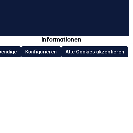
Informationen
erung
Newsletter
wendige
Konfigurieren
Alle Cookies akzeptieren
Über uns
Impressum
AGB
Datenschutz
ur
Widerrufsrecht für Verbraucher
eit
Retouren (RMA) für Business-Kunden
Entsorgungshinweise /
Altgeräterücknahme
Kundeninformation / Bestellablauf
Cookie-Einstellungen