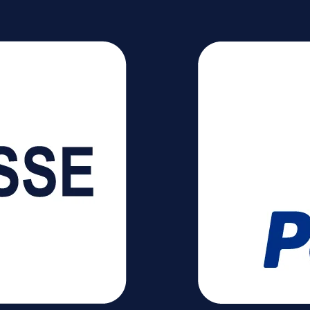
t deinen Projekten aus dem
bereich und erhältst zügige
e zwischen beiden
ldern. Die Konstruktion wirkt
 der Hand und fördert ein
 Arbeiten. Du nutzt den
ür mobile Einsätze und
 Abläufe ohne großen
Die Bauform richtet sich an
, die klare Ergebnisse und
pakte Bauweise
en. Eigenschaften:
 kleiner und großer
ür flexible Arbeitsabläufe
ewegungsverfolgung für
ßige Scanstrecken
ldarstellung durch
erte Tiefeninformationen
erte Wiedergabe durch
 RGB-Erfassung Stabile
e bei hellen
dingungen
mübergreifende Nutzung für
Arbeitsorganisation
unterstützung durch