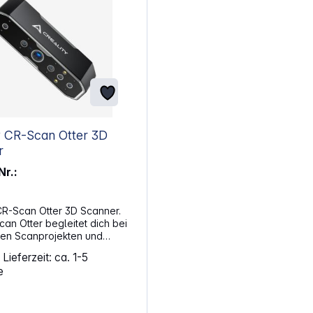
 CR-Scan Otter 3D
r
Nr.:
CR-Scan Otter 3D Scanner.
an Otter begleitet dich bei
rten Scanprojekten und
zt dich bei kleinen und
Lieferzeit: ca. 1-5
rmen. Du setzt auf ein
e
s mit stabiler Erfassung
und feine Strukturen sichtbar
e Ausstattung konzentriert
Farbtreue, zuverlässige