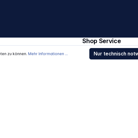
ngspunkte und
euchtung Klare
zeige über umlaufende
Shop Service
Geschäftskunden Registri
Nur technisch not
eten zu können.
Mehr Informationen ...
Beratung / Support
Kontakt
Versand und Zahlung
Sendungsverfolgung
Gewährleistung / Reparat
Erklärung zur Barrierefreih
Download-Center
Jobs