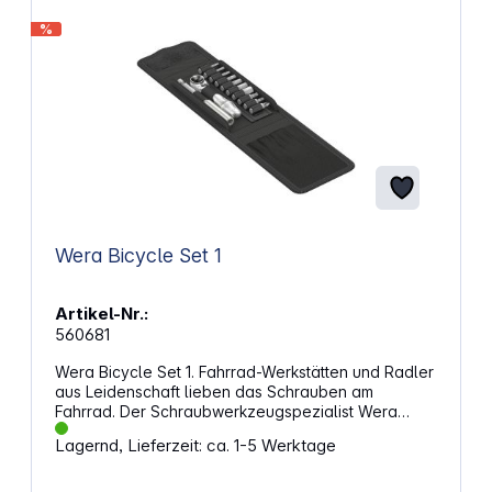
%
Wera Bicycle Set 1
Artikel-Nr.:
560681
Wera Bicycle Set 1. Fahrrad-Werkstätten und Radler
aus Leidenschaft lieben das Schrauben am
Fahrrad. Der Schraubwerkzeugspezialist Wera
bietet mit dem Bicycle Set 1 ein Werkzeugsortiment,
Lagernd, Lieferzeit: ca. 1-5 Werktage
das dank kompakter und designorientierter textiler
Falttasche sehr mobil ist und die gängigsten
Schraubfälle am Fahrrad lösen kann. Die robuste