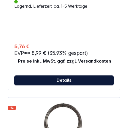
Kratzer Integrierter Verriegelungsmechanismus mit
Lagernd, Lieferzeit: ca. 1-5 Werktage
Stiftzuhaltung für einen besseren Schutz gegen
Schlosspicking Selbstaufrollend für eine einfache
Aufbewahrung
5,76 €
EVP**
8,99 €
(35.93% gespart)
Preise inkl. MwSt. ggf. zzgl. Versandkosten
Details
%