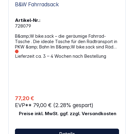
B&W Fahrradsack
Artikel-Nr.:
728079
B&amp;W bike.sack – die geräumige Fahrrad-
Tasche . Die ideale Tasche für den Radtransport in
PKW &amp; Bahn Im B&amp;W bike.sack sind Räder
handlich und sicher verstaut. Die großzügige
Lieferzeit ca. 3 – 4 Wochen nach Bestellung
Tasche aus robustem, wasserfesten Polyester lässt
sich durch das leichte Material und die praktischen
Trageschlaufen perfekt transportieren und überall
hin mitnehmen. Besonders für den Transport in PKW
und öffentlichen Verkehrsmitteln ist der bike.sack
ideal: Das passgenaue Design ist exakt so groß wie
der Fahrradrahmen und nimmt keinen zusätzlichen
Platz ein. Eigenschaften: Tasche aus
77,20 €
strapazierfähigem Polyester Idealmaße für
EVP**
79,00 €
(2.28% gespart)
Rennrad, Mountain Bike oder Triathlon Rad 2
Seiten-Innenfächer Abwaschbare
Preise inkl. MwSt. ggf. zzgl. Versandkosten
Innenbeschichtung 2 Trageschlaufen Verstell- und
abnehmbarer Schultergurt Innenmaße: 1200 x 850 x
230 mm Zusammengefaltet: 500 x 250 x 90 mm
Gewicht: 2,2 kg
Details