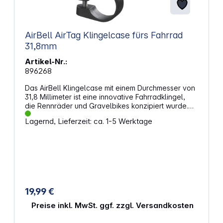
AirBell AirTag Klingelcase fürs Fahrrad
31,8mm
Artikel-Nr.:
896268
Das AirBell Klingelcase mit einem Durchmesser von
31,8 Millimeter ist eine innovative Fahrradklingel,
die Rennräder und Gravelbikes konzipiert wurde.
Sie ermöglicht es, Fahrräder einfach und sicher
Lagernd, Lieferzeit: ca. 1-5 Werktage
wiederzufinden, indem ein Apple AirTag in die
Klingel integriert wird. Das Gerät bewegt sich mit
dem Fahrrad und nutzt das Apple-Findy-My-
Netzwerk zur Lokalisierung. Der Zusammenbau der
AirBell ist unkompliziert dank des mitgelieferten
Werkzeugs. Die robuste Fahrradklingel ist zudem
auch für E-Bikes geeignet, da diese eine Lautstärke
von über 85 Dezibel erzeugen kann. • Innovative
19,99 €
Fahrradklingel für Rennräder und Gravelbikes (31,8
Millimeter)• Integrierte Halterung für Apple AirTag
Preise inkl. MwSt. ggf. zzgl. Versandkosten
(nicht inkludiert)• Einfacher Zusammenbau dank
mitgelieferten Werkzeugs• Lautstärke von bis zu