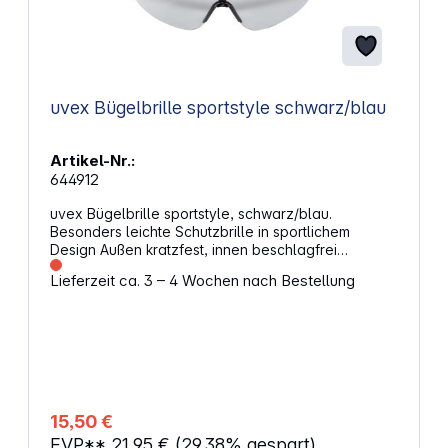
uvex Bügelbrille sportstyle schwarz/blau
Artikel-Nr.:
644912
uvex Bügelbrille sportstyle, schwarz/blau.
Besonders leichte Schutzbrille in sportlichem
Design Außen kratzfest, innen beschlagfrei
Beschichtung: uvex supravision extreme
Lieferzeit ca. 3 – 4 Wochen nach Bestellung
Scheibentönung: farblos Gewicht: 23 g
Einsatzbereiche: Straßenbau,
Baumaschinenführung, Abriss- und
Demontagearbeit, Maler- und Tapezierarbeit
15,50 €
EVP**
21,95 €
(29.38% gespart)