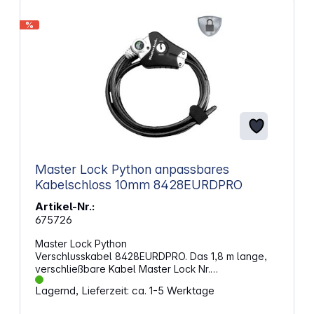
x 25 mm 4 x 25 mm 5 x 25 mm 6 x 25 mm (ohne
Torsionszone)
%
Master Lock Python anpassbares
Kabelschloss 10mm 8428EURDPRO
Artikel-Nr.:
675726
Master Lock Python
Verschlusskabel 8428EURDPRO. Das 1,8 m lange,
verschließbare Kabel Master Lock Nr.
8428EURDPRO Python aus Stahldraht mit einem
Lagernd, Lieferzeit: ca. 1-5 Werktage
Durchmesser von 10 mm ist äußerst stark und
flexibel. Die schützende Vinyl-Ummantelung schützt