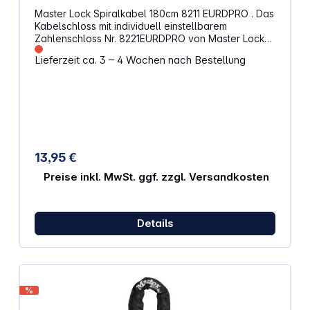
Master Lock Spiralkabel 180cm 8211 EURDPRO . Das
Kabelschloss mit individuell einstellbarem
Zahlenschloss Nr. 8221EURDPRO von Master Lock
ist 1,8 cm lang und besteht aus verdrilltem Stahl mit
Lieferzeit ca. 3 – 4 Wochen nach Bestellung
einem Durchmesser von 8 mm, der für maximale
Stärke und Flexibilität sorgt. Die schützende Vinyl-
Ummantelung schützt vor Kratzern. Die 4-stellige
Kombination bietet Sicherheit und schlüssellosen
Komfort. Eigenschaften: Verdrillter Stahldraht, stark
und flexibel Schützende Vinyl-Ummantelung
vermeidet Kratzer Schlüsselloser Komfort mit 4-
stelliger, individuell einstellbarer, sicherer
13,95 €
Zahlenkombination Selbstaufrollend für eine
einfache Aufbewahrung Sicherheitsstufe: 4 von 10
Preise inkl. MwSt. ggf. zzgl. Versandkosten
Geeignet für: Fahrräder Kinderwagen, Roller
Details
%