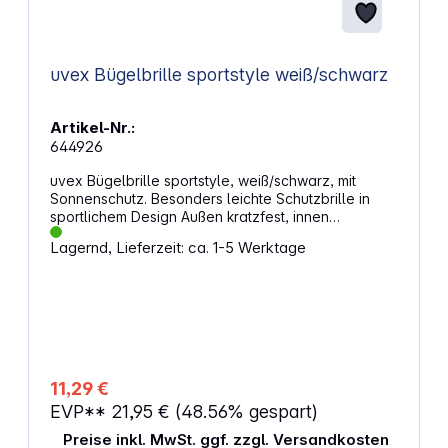
uvex Bügelbrille sportstyle weiß/schwarz
Artikel-Nr.:
644926
uvex Bügelbrille sportstyle, weiß/schwarz, mit
Sonnenschutz. Besonders leichte Schutzbrille in
sportlichem Design Außen kratzfest, innen
beschlagfrei Beschichtung: uvex supravision
Lagernd, Lieferzeit: ca. 1-5 Werktage
extreme Scheibentönung: grau, 23% Gewicht: 23 g
Einsatzbereiche: Straßenbau,
Baumaschinenführung, Abriss- und
Demontagearbeit, Maler- und Tapezierarbeit
11,29 €
EVP**
21,95 €
(48.56% gespart)
Preise inkl. MwSt. ggf. zzgl. Versandkosten