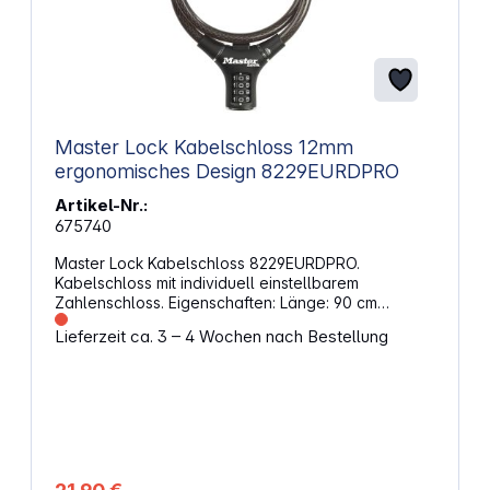
Master Lock Kabelschloss 12mm
ergonomisches Design 8229EURDPRO
Artikel-Nr.:
675740
Master Lock Kabelschloss 8229EURDPRO.
Kabelschloss mit individuell einstellbarem
Zahlenschloss. Eigenschaften: Länge: 90 cm
Durchmesser: 12 mm Farbe: schwarz Starker und
Lieferzeit ca. 3 – 4 Wochen nach Bestellung
flexibler Stahldraht Schützende Vinylummantelung
vermeidet Kratzer 4-stellige, inidviduell einstellbare
Zahlenkombination