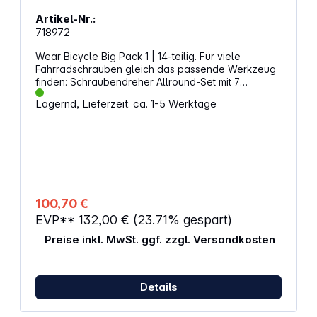
Artikel-Nr.:
718972
Wear Bicycle Big Pack 1 | 14‑teilig. Für viele
Fahrradschrauben gleich das passende Werkzeug
finden: Schraubendreher Allround-Set mit 7
Quergriff-Schraubendrehern, 5 Kraftform
Lagernd, Lieferzeit: ca. 1-5 Werktage
Schraubendrehern und 2 Schraubmeißeln mit
Schlagkappe.Kraftform Plus Griff für angenehm
ergonomisches Arbeiten, bei dem Blasen und
Schwielen vermieden werden. Harte Griffzonen für
hohe Arbeitsgeschwindigkeit, während weiche
Griffzonen hohe Drehmomentübertragung
garantieren. PH-Schraubendreher mit Lasertip: Die
Spitze von Wera Lasertip-Schraubendrehern wird
100,70 €
mit Laserstrahlen mikroskopisch fein aufgeraut.
EVP**
132,00 €
(23.71% gespart)
Diese raue Oberfläche "beißt" sich förmlich im
Schraubenkopf fest. Das unbeabsichtigte
Preise inkl. MwSt. ggf. zzgl. Versandkosten
Herausrutschen gehört der Vergangenheit an. Take
it easy Werkzeugfinder mit Farbkennzeichnung
nach Profilen und Größenstempelung - zum
einfachen und schnellen Finden des benötigten
Details
Werkzeugs. Quergriffe mit Haltefunktion zum
sicheren Halt der Innensechskant-Schraube auf