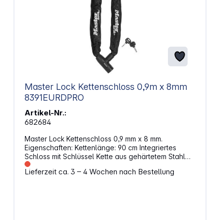
Master Lock Kettenschloss 0,9m x 8mm
8391EURDPRO
Artikel-Nr.:
682684
Master Lock Kettenschloss 0,9 mm x 8 mm.
Eigenschaften: Kettenlänge: 90 cm Integriertes
Schloss mit Schlüssel Kette aus gehärtetem Stahl
widersteht Schneidwerkzeugen, Sägen und
Lieferzeit ca. 3 – 4 Wochen nach Bestellung
Aufbruchversuchen Nylonabdeckung schützt vor
Kratzern Integrierter Anti-Schlosspicking Scheiben-
Schließzylinder für hohe Sicherheit