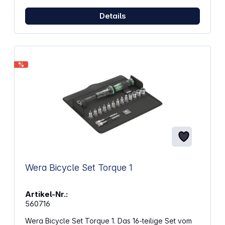
85 Dezibel (E-Bikes geeignet)• Hergestellt aus
Details
robusten, glasfaserverstärkten Nylon• Hinweis:
Lieferumfang beinhaltet kein Apple AirTag.
%
Wera Bicycle Set Torque 1
Artikel-Nr.:
560716
Wera Bicycle Set Torque 1. Das 16-teilige Set vom