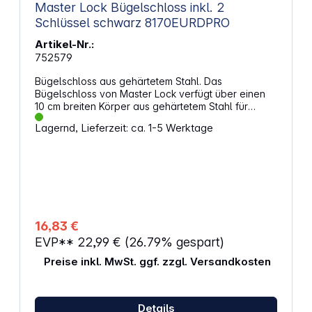
Master Lock Bügelschloss inkl. 2
Schlüssel schwarz 8170EURDPRO
Artikel-Nr.:
752579
Bügelschloss aus gehärtetem Stahl. Das
Bügelschloss von Master Lock verfügt über einen
10 cm breiten Körper aus gehärtetem Stahl für
maximale Festigkeit und Zuverlässigkeit. Der
Lagernd, Lieferzeit: ca. 1-5 Werktage
doppelt verriegelnde Bügel mit 12 mm Durchmesser
ist 20 cm lang und aus gehärtetem Stahl gefertigt
und bietet zusätzlichen Widerstand gegen
Aufstemmen, Schneiden und Sägen. Der
Scheibenschlüsselzylinder verhindert Picking.
Eigenschaften: Bügelabmessungen: 12 x 200 x 100
mm Farbe: Schwarz Gehärteter Stahlkörper
widersteht Schneiden, Sägen und Hebeln Doppelt
16,83 €
verschließbarer Bügel für überragenden
EVP**
22,99 €
(26.79% gespart)
Aufbruchschutz Die schützende Vinylbeschichtung
verhindert Kratzer Integrierter
Preise inkl. MwSt. ggf. zzgl. Versandkosten
Verriegelungsmechanismus mit Stiftzuhaltung für
überragenden Picking-Widerstand Inklusive
Tragebügel für einfachen Transport
Details