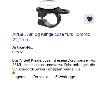
AirBell AirTag Klingelcase fürs Fahrrad
22,2mm
Artikel-Nr.:
896261
Das AirBell Klingelcase mit einem Durchmesser von
22 Millimeter ist eine innovative Fahrradklingel, die
für Standard-Lenker konzipiert wurde. Sie
ermöglicht es, Fahrräder einfach und sicher
Lagernd, Lieferzeit: ca. 1-5 Werktage
wiederzufinden, indem ein Apple AirTag in die
Klingel integriert wird. Das Gerät bewegt sich mit
dem Fahrrad und nutzt das Apple-Findy-My-
Netzwerk zur Lokalisierung. Der Zusammenbau der
AirBell ist unkompliziert dank des mitgelieferten
Werkzeugs. Die robuste Fahrradklingel ist zudem
auch für E-Bikes geeignet, da diese eine Lautstärke
von über 85 Dezibel erzeugen kann. • Innovative