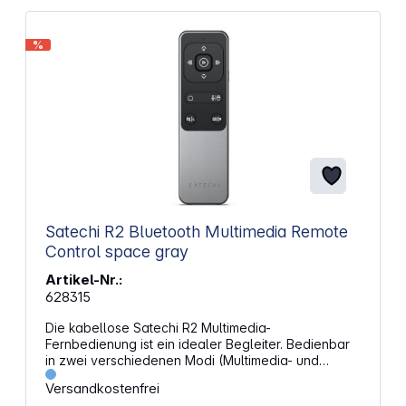
Einzelbildschirm- und Multi-Screen-Umgebungen
Wiederaufladbarer Akku für kabellosen Betrieb
ohne Batteriewechsel Ergonomisches Gehäuse für
%
angenehme Steuerung Kompakte Bauweise für
einfachen Transport Zuverlässige Verbindung für
unterbrechungsfreie Präsentationen Übersichtliche
Tastenanordnung für schnelle Navigation
Einsetzbar im Business- und Bildungsbereich
Abmessungen (B x H x T): 140 x 12.6 x 30 mm
Gewicht: 46 g
Satechi R2 Bluetooth Multimedia Remote
Control space gray
Artikel-Nr.:
628315
Die kabellose Satechi R2 Multimedia-
Fernbedienung ist ein idealer Begleiter. Bedienbar
in zwei verschiedenen Modi (Multimedia- und
Präsentationsmodus) lassen sich mit der schlanken
Versandkostenfrei
und aus Aluminium gefertigten Fernbedienung