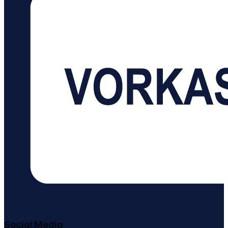
Abonnement erforderlich) Maße: (H x B x T): 12,7 x
3,8 x 0,9 Zentimeter Gewicht: 62 Gramm USB-C-
Ladekabel ist im Lieferumfang enthalten
Social Media