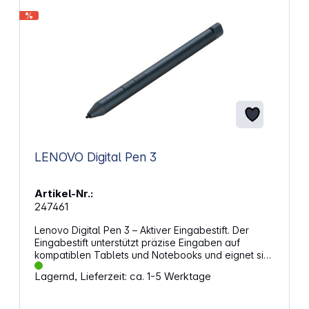
%
LENOVO Digital Pen 3
Artikel-Nr.:
247461
Lenovo Digital Pen 3 – Aktiver Eingabestift. Der
Eingabestift unterstützt präzise Eingaben auf
kompatiblen Tablets und Notebooks und eignet sich
für Schreiben, Markieren und Zeichnen. Mit seiner
Lagernd, Lieferzeit: ca. 1-5 Werktage
hohen Druckauflösung lassen sich Linien und
Notizen differenziert erfassen. Der Stift arbeitet
kabellos und ist sofort einsatzbereit. Damit passt er