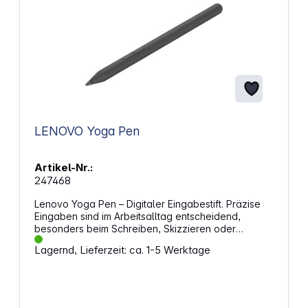
Roter Laserpointer mit LED-Anzeige Plug&amp;Play,
keine Software erforderlich Verstaubarer
Empfänger und Reise-Etui Batteriestandsanzeige
Ein-/Ausschalter
LENOVO Yoga Pen
Artikel-Nr.:
247468
Lenovo Yoga Pen – Digitaler Eingabestift. Präzise
Eingaben sind im Arbeitsalltag entscheidend,
besonders beim Schreiben, Skizzieren oder
Markieren auf dem Display. Dieser Eingabestift
Lagernd, Lieferzeit: ca. 1-5 Werktage
überträgt deine Bewegungen kontrolliert auf den
Bildschirm und unterstützt eine saubere
Linienführung. Durch die fein abgestimmte
Druckerkennung passt sich der Strich deinem
Schreibstil an. Das macht digitale Notizen und