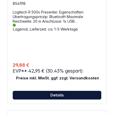
854198
Logitech R 500s Presenter. Eigenschaften:
Übertragungsprinzip: Bluetooth Maximale
Reichweite: 20 m Anschlüsse: 1x USB
Energieversorgung: 1x AAA-Batterie Inklusive
Lagernd, Lieferzeit: ca. 1-5 Werktage
Ladekontrollanzeige Abmessungen: Fernbedienung:
36,6 x 123,6 x 24,7 mm Empfänger: 25 x 17,5 x 6,6
mm Gewicht: Fernbedienung: 48,4 g Empfänger: 2 g
29,88 €
EVP**
42,95 €
(30.43% gespart)
Preise inkl. MwSt. ggf. zzgl. Versandkosten
Details