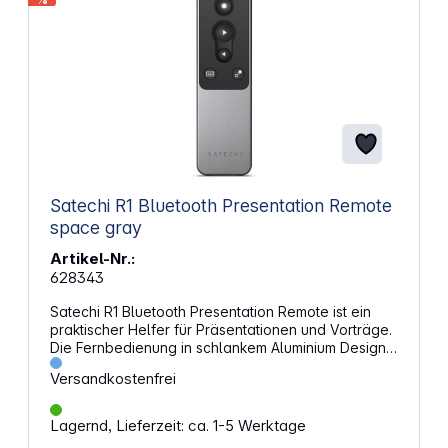
Satechi R1 Bluetooth Presentation Remote
space gray
Artikel-Nr.:
628343
Satechi R1 Bluetooth Presentation Remote ist ein
praktischer Helfer für Präsentationen und Vorträge.
Die Fernbedienung in schlankem Aluminium Design
ist schmal und handlich und passt damit in jede
Versandkostenfrei
Laptoptasche. Sie ermöglicht es, auch aus der
Ferne die Präsentation zu steuern. So kann man sich
beispielsweise in der Präsentation nach vorne oder
Lagernd, Lieferzeit: ca. 1-5 Werktage
zurück bewegen, den Bildschirm komplett