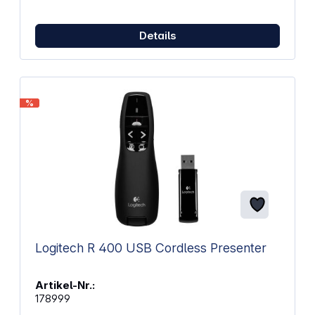
Cintiq Pro, MobileStudio Pro oder Intuos Pro
arbeitest – die ExpressKey Fernbedienung ergänzt
dein Setup sinnvoll. Sie ist mit Windows und macOS
Details
kompatibel und wird mit einem wiederaufladbaren
Akku geliefert. So bist du direkt startklar.
Eigenschaften: 17 frei belegbare Tasten für
individuelle Kurzbefehle Touch Ring mit drei
Funktionen: Zoomen, Scrollen, Pinselgröße und
%
Drehen Wiederaufladbarer Akku für kabellosen
Betrieb Verbindung über USB-Empfänger für
kabellose Nutzung Bis zu fünf Fernbedienungen
gleichzeitig nutzbar Kompatibel mit Windows ab
Version 7 und macOS ab Version 10.12 Funktioniert
mit Wacom Cintiq Pro, MobileStudio Pro, Intuos Pro
und weiteren Modellen Auch als eigenständiges
Eingabegerät verwendbar Lieferung inklusive
Micro-USB-Kabel und Schnellstartanleitung
Logitech R 400 USB Cordless Presenter
Artikel-Nr.:
178999