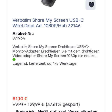
Verbatim Share My Screen USB-C
Wirel.Displ.Ad. 1080P/Hub 32146
Artikel-Nr.:
871964
Verbatim Share My Screen Drahtloser USB-C-
Monitor-Adapter. Erschließen Sie mit dem drahtlosen
Videoadapter Share My Screen 1080p ein neues
Kapitel nahtloser Verbindung. Die Auflösung von
Lagernd, Lieferzeit: ca. 1-5 Werktage
1080 p liefert bei Präsentationen, beim Streamen
und Gamen extrem scharfe Bilder, ganz ohne
Kabelgewirr. Verbinden Sie kompatible Computer,
Laptops, Tablets und Smartphones mit Monitoren,
Fernsehgeräten oder Beamern bei 1080 p. Das, was
auf Ihrem Smartphone oder Laptop zu sehen ist,
kann drahtlos auf einen größeren Bildschirm
projiziert werden. In einer scharfen Auflösung mit
81,10 €
1080 p. Sei es für Geschäftspräsentationen im
EVP**
129,99 €
(37.61% gespart)
Konferenzraum oder im Klassenzimmer, zum
Genießen von Videos und Sportereignissen zu
Preise inkl. MwSt. ggf. zzgl. Versandkosten