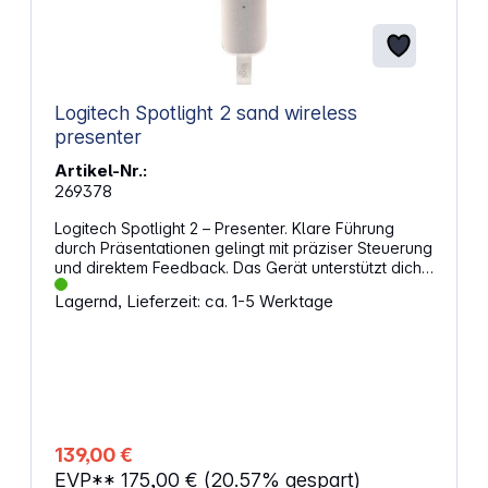
Logitech Spotlight 2 sand wireless
presenter
Artikel-Nr.:
269378
Logitech Spotlight 2 – Presenter. Klare Führung
durch Präsentationen gelingt mit präziser Steuerung
und direktem Feedback. Das Gerät unterstützt dich
mit haptischem Feedback und digitalen
Lagernd, Lieferzeit: ca. 1-5 Werktage
Hervorhebungen, sodass Inhalte gezielt in den
Fokus rücken. Die kabellose Verbindung über
Bluetooth oder Logi Bolt sorgt für stabile Nutzung
mit bis zu 30 m Reichweite. Gleichzeitig bleibst du
flexibel bei der Auswahl deiner
Präsentationssoftware. Individuelle Einstellungen
über die Logi Options+ App helfen dir, Funktionen
an deinen Ablauf anzupassen. Die integrierte
139,00 €
Lithium‑Ionen‑Batterie erreicht eine Laufzeit von bis
EVP**
175,00 €
(20.57% gespart)
zu 3 Monaten für Presenter und Laserpointer.