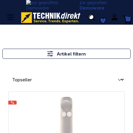
zur geprüften
Demoware
Artikel filtern
%