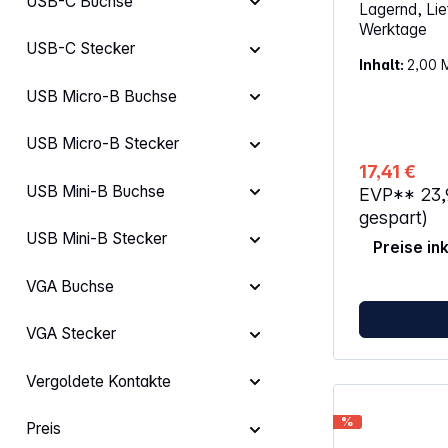
USB-C Buchse
Lagernd, Lief
CEC, HDCP2.3 Unterstützt H
Werktage
HDR10+ und Dol
USB-C Stecker
Certified Cab
Inhalt:
2,00 
Abwärtskompa
Dieses von d
USB Micro-B Buchse
zertifizierte
Kabel aus der
garantiert kri
USB Micro-B Stecker
dynamischen 
17,41 €
Genießen Sie 
USB Mini-B Buchse
EVP**
23
HD 8K-Auflös
Bildwiederho
gespart)
und einer Dat
USB Mini-B Stecker
Preise in
Die unterstüt
DTS Master, 
oder Dolby A
VGA Buchse
unvergleichli
Die dreifach
VGA Stecker
empfindlich
Störeinflüsse
24k vergolde
Vergoldete Kontakte
Leitern aus 
garantiert da
%
Preis
Signalübertr
ausgezeichne