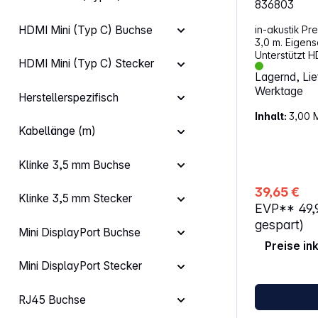
836803
HDMI Mini (Typ C) Buchse
in-akustik Pr
3,0 m. Eigenschaften
Unterstützt HDM
HDMI Mini (Typ C) Stecker
HD 10K@120Hz (DSC
Lagernd, Lief
CEC, HDCP2.3 Unterstützt H
Werktage
HDR10+ und Dol
Herstellerspezifisch
Certified Cab
Inhalt:
3,00 
Abwärtskompa
Kabellänge (m)
Dieses von d
zertifizierte
Kabel aus der
Klinke 3,5 mm Buchse
Serie garanti
Gb/s kristall
39,65 €
dynamischen 
Klinke 3,5 mm Stecker
EVP**
49,
Genießen Sie 
HD 10K-Auflö
gespart)
Mini DisplayPort Buchse
Bildwiederho
Preise in
Hz. Die unter
wie DTS Mast
Mini DisplayPort Stecker
HD oder Dolb
unvergleichli
Die dreifach
RJ45 Buchse
empfindlich