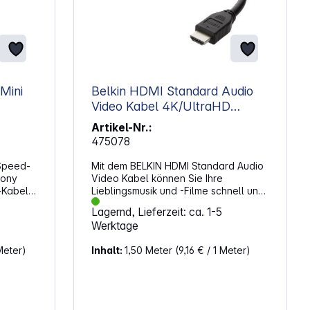
Mini
Belkin HDMI Standard Audio
Video Kabel 4K/UltraHD
Compatible 1,5m
Artikel-Nr.:
475078
Speed-
Mit dem BELKIN HDMI Standard Audio
Sony
Video Kabel können Sie Ihre
‑Kabel
Lieblingsmusik und -Filme schnell und
 Bild-
einfach vom Computer auf einen
Lagernd, Lieferzeit: ca. 1-5
sig
großen Bildschirm streamen. Das
Werktage
Geräte
Kabel übertrifft den Industriestandard
und sorgt für eine außergewöhnliche
Meter)
Inhalt:
1,50 Meter
(9,16 € / 1 Meter)
gen
Bild- und Klangwiedergabe.
Eigenschaften: Vernickelte Stecker
minimieren den Signalverlust
l mit
Doppelte Schirmung reduziert
I‑Port
Störungen von außen Hochwertige