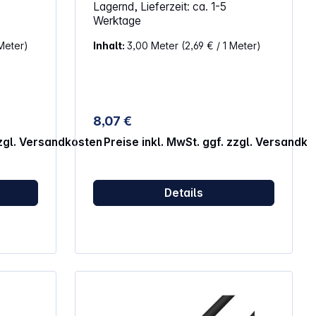
Lagernd, Lieferzeit: ca. 1-5
nd Ihrem
Eigenschaften: F-Stecker / F-Stecker
Werktage
Sie von
Kabellänge: 3,0 m Farbe: weiß
nd
 Meter)
Inhalt:
3,00 Meter
(2,69 € / 1 Meter)
eren
 von
d
-
me,
spiele
8,07 €
ses 4K-
bel
zzgl. Versandkosten
Preise inkl. MwSt. ggf. zzgl. Versandk
ösungen
ohe
im
Details
K-
 ist
deutet,
s
ine
 8K bei
zielen.
Xbox
ine