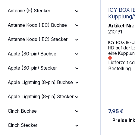
ICY BOX IB-
Antenne (F) Stecker
Kupplung/
Antenne Koax (IEC) Buchse
Artikel-Nr.:
210191
Antenne Koax (IEC) Stecker
ICY BOX IB-
HD auf der L
eine Kupplu
Apple (30-pin) Buchse
(weiblich) a
Lieferzeit c
für die Verl
Apple (30-pin) Stecker
Bestellung
ohne Verlust
Übertragungsq
eine optimal
Apple Lightning (8-pin) Buchse
Signalen mit
HDMI-Kabeln
Apple Lightning (8-pin) Stecker
können Sie g
HDMI-Kabeln 
Buchse ist mi
Cinch Buchse
7,95 €
verarbeitet, 
einen perfekt
Preise in
Kupplung somi
Cinch Stecker
GenießenDer
als Output bi