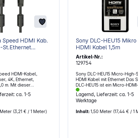
 Speed HDMI Kab.
Sony DLC-HEU15 Mikro 
HDMI Kabel 1,5m
 205009
Artikel-Nr.:
129754
peed HDMI-Kabel,
Sony DLC-HEU15 Micro-High-
er, 4K, Ethernet,
HDMI Kabel mit Ethernet Das 
,0 m. Mit dieser
DLC‑HEU15 ist ein Micro‑HDMI
hältst du eine
auf HDMI, das hochauflösende
erzeit: ca. 1-5
Lagernd, Lieferzeit: ca. 1-5
harfe Darstellung in 4K
und Tonübertragung zuverläs
Werktage
160 Bildpunkten, wodurch
unterstützt. Es eignet sich für 
Strukturen deutlich
mit Micro‑HDMI‑Anschluss und
 Meter
(3,21 € / 1 Meter)
Inhalt:
1,50 Meter
(17,44 € / 1 
ben. Durch die hohe
ermöglicht stabile Verbindun
 18 Gbit/s überträgt das
inklusive Ethernet‑Funktion.
ignale sowie Audiodaten
Eigenschaften: Anschluss A:
lüsse. Zusätzlich
Micro‑HDMI‑Stecker kompatibe
ie Leitung HDR sowie 3D,
Geräten, die einen Micro‑HDM