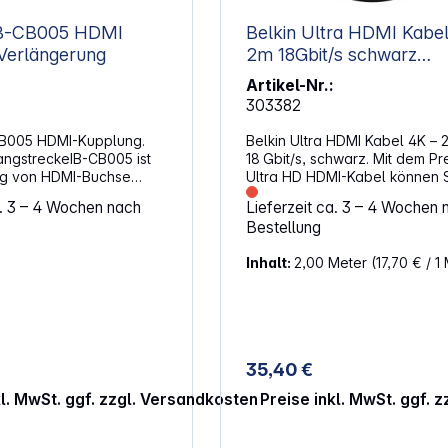
CB005 HDMI
Belkin Ultra HDMI Kabe
Verlängerung
2m 18Gbit/s schwarz
AV10168bt2M-BLK
Artikel-Nr.:
303382
CB005 HDMI-Kupplung.
Belkin Ultra HDMI Kabel 4K – 2
angstreckeIB-CB005 ist
18 Gbit/s, schwarz. Mit dem P
ng von HDMI-Buchse
Ultra HD HDMI-Kabel können S
uf HDMI-Buchse (weiblich)
HDTV-, 4K/Ultra-HDTV-Gerät,
a. 3 – 4 Wochen nach
Lieferzeit ca. 3 – 4 Wochen 
ängerung der Kabellänge
Projektoren oder andere HDM
Bestellung
e von
Bildschirme mühelos an HDMI-
ualität. Es sorgt für
Geräte wie MacBookPro, XBO
Inhalt:
2,00 Meter
(17,70 € / 1
e Übertragung von HD-
XBOXOne, PlayStation3, PlayS
 der Verbindung von zwei
PS4Pro, DVB-Receiver, DVD-P
. Diese HDMI-Kupplung
HD-DVD-Player, 4K-Blu-ray-Pl
anz einfach zwischen 2
4K-Receiver und Media-Playe
stecken. Die HDMI-
anschließen. Spezifikation HDM
llimetergenau
HDMI-Premium-Kabelzertifizie
35,40 €
damit Ihr HDMI-Kabel
garantiert eine extrem zuverl
en Sitz hat und die
Verbindung und Kompatibilität
kl. MwSt. ggf. zzgl. Versandkosten
Preise inkl. MwSt. ggf. 
t nie verrutscht. HD
Hispeed-Bandbreite: Bis zu 18 
 HDMI-Anschluss kann
unterstützt 4K bei 60Hz für ei
s zu
digitale Bildwiedergabe mit ei