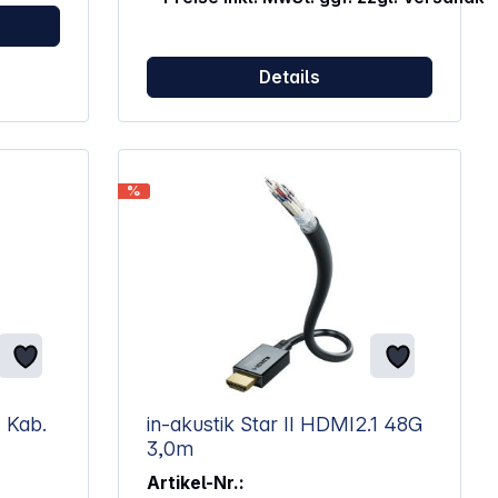
096 x
Übergangswiderstände für eine
ale
sichere Verbindung Geschirmte
Ideal
Leitungen sorgen für störungsfreie
Details
Bild- und Tonübertragung HEC-
Funktion erlaubt
Netzwerkverbindungen über HDMI für
hohen
weniger Kabel Optimierter Knickschutz
schützt vor Kabelbruch und erhöht die
iertem
Lebensdauer
%
tztem
r Länge
ie
FULL HD
eeignet
 Kab.
in-akustik Star II HDMI2.1 48G
3,0m
Artikel-Nr.: