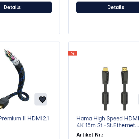
bereitstellen. Über ihn
hohen Auflösung von bis zu 4
Details
Details
uere und größere
2160 und eine exzellente digit
r Fernseher anschließen.
Mehrkanal-Audiowiedergabe 
 er sogar in der Lage
für High-Dynamic-Range-
rtragen. Präzise
Bildwiedergabe: Höhere
Die HDMI-Buchse ist
Bildwiederholungsrate für ein
au verarbeitet, damit Ihr
einwandfreies Bild, auch bei 
inen perfekten Sitz hat
Bildfrequenzen Kompatibilität:
ung somit nie verrutscht.
Geeignet für Geräte mit integr
%
streckeIB-CB005
HDMI-Anschluss oder unterstü
fach und sicher zwei
HDMI-Adapter Länge: Mit eine
iteinander und sorgt für
von 2 Metern ist es ideal für d
rung der Kabellänge
Verbindung von Laptops mit 
e von
TV-/4K-Ultra-HDTV-Geräten g
 Auflösung: Bis
l Schnittstelle:
HDMI-Buchse auf HDMI-Buchse
 Premium II HDMI2.1
Hama High Speed HDMI
4K 15m St.-St.Ethernet
vergoldet 205010
Artikel-Nr.: