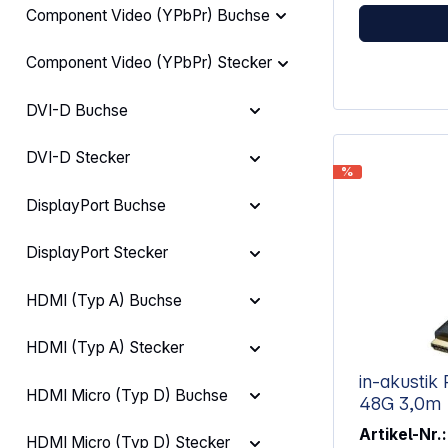
Component Video (YPbPr) Buchse
4K 3840x2160 
kann man ne
Monitore ode
Component Video (YPbPr) Stecker
Als Bonus ist
Audio zu übe
Verarbeitung
DVI-D Buchse
millimetergen
HDMI-Kabel e
DVI-D Stecker
und die Kuppl
%
Für die Lang
verbindet ein
DisplayPort Buchse
HDMI-Kabel m
die Verlänge
ohne Verlust
DisplayPort Stecker
Übertragungsqualität.
zu 4K 3840x2160 Pixe
HDMI (Typ A) Buchse
HDMI (Typ A) Stecker
in-akustik
HDMI Micro (Typ D) Buchse
48G 3,0m
Artikel-Nr.:
HDMI Micro (Typ D) Stecker