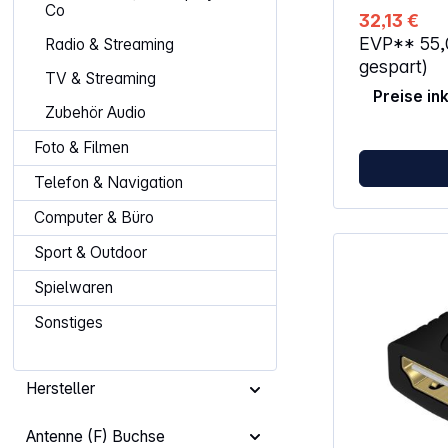
wodurch ein 
Co
32,13 €
eine räumlich
EVP**
55
Radio & Streaming
Durch den int
entfällt eine
gespart)
TV & Streaming
Netzwerkleitu
Preise in
Audio-Rückka
Zubehör Audio
separates Au
Eigenschaften: Vergoldeter Ansc
Foto & Filmen
reduziert Üb
eine saubere
Telefon & Navigation
Geschirmte L
Fremdeinflüss
Computer & Büro
und Tonübertragung HE
Netzwerkver
Sport & Outdoor
Leitung und 
Verkabelungsaufw
Spielwaren
Audiosignale
zurück und e
Sonstiges
Anschlussbereich Ferritke
hohe Freque
potenzielle Störu
Materialien s
Hersteller
verlängern d
Antenne (F) Buchse