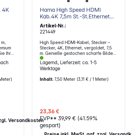
l 4K
Hama High Speed HDMI
Kab.4K 7,5m St.-St.Ethernet
vergoldet 205008
Artikel-Nr.:
221449
 m,
High Speed HDMI-Kabel, Stecker –
remium
Stecker, 4K, Ethernet, vergoldet, 7,5
ie Ihr
m. Genieße gestochen scharfe Bilder
 4K-
und klaren Sound mit diesem High-
nach
Lagernd, Lieferzeit: ca. 1-5
I-fähige
Speed-HDMI-Kabel. Es überträgt
Werktage
fähige
digitale Audio- und Videodaten
X360,
zuverlässig und unterstützt höchste
 Meter)
Inhalt:
7,50 Meter
(3,11 € / 1 Meter)
tation4,
Auflösungen für ein beeindruckendes
layer,
Heimkinoerlebnis. Die vergoldeten
ayer,
Stecker und die hochwertige
r
Abschirmung sorgen für eine stabile
I2.0:
Verbindung ohne Störungen.
rung
Eigenschaften: Unterstützt Ultra-HD-
23,36 €
ässige
Auflösung bis 4096 x 2160 für
EVP**
39,99 €
(41.59%
detailreiche Bildqualität Audio-
zzgl. Versandkosten
Gbit/s,
Rückkanal ermöglicht die
gespart)
ne
Signalübertragung ohne zusätzliches
Preise inkl. MwSt. ggf. zzgl. Versandk
ner
Kabel Vergoldete Stecker reduzieren