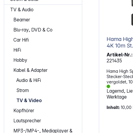
TV & Audio
Beamer
Blu-ray, DVD & Co
Hama High
Car Hifi
4K 10m St.-St.Ethernet
HiFi
vergoldet
Artikel-Nr.:
Hobby
221435
Kabel & Adapter
Hama High S
Stecker-Steck
Audio & HiFi
vergoldet, 10
Verbindung er
Strom
Lagernd, Lief
gestochen sc
Werktage
mit 4096 x 2
TV & Video
selbst feine 
Inhalt:
10,00
sichtbar blei
Kopfhörer
Datenrate von
Kabel Videos
Lautsprecher
ohne Störeinf
unterstützt d
MP3-/MP4-, Mediaplayer &