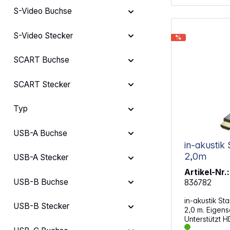
Störeinflüsse
S-Video Buchse
24k vergolde
verzinnten, 
Twisted Pair
S-Video Stecker
%
hochreinem O
das Kabel ei
verlustfreie 
SCART Buchse
eine komprom
Tonqualität. 
SCART Stecker
wegweisende
Dolby Vison
(eARC) unter
Typ
aktuellsten H
selbstverstä
USB-A Buchse
zu älteren H
speziell konz
in-akustik S
digitaler AV
2,0m
USB-A Stecker
Top-Boxen, B
Receivern, T
Artikel-Nr.:
und Spieleko
USB-B Buchse
836782
One, Xbox On
PS3 Slim, PS
in-akustik Sta
USB-B Stecker
Switch und N
2,0 m. Eigenschaften
der Xbox Ser
Unterstützt HDM
(PS5).
HD 10K@120Hz (DSC