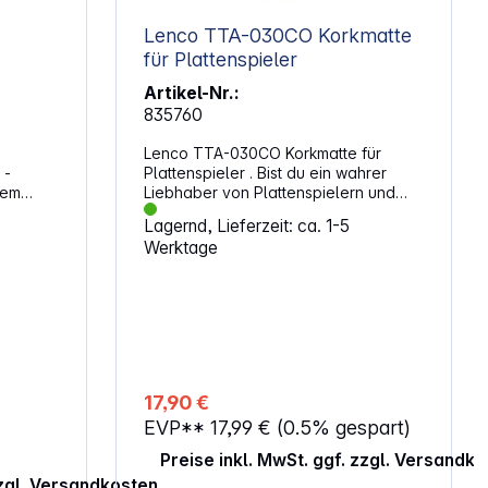
Lenco TTA-030CO Korkmatte
für Plattenspieler
Artikel-Nr.:
835760
Lenco TTA-030CO Korkmatte für
 -
Plattenspieler . Bist du ein wahrer
nem
Liebhaber von Plattenspielern und
er TTA-
Vinylplatten und möchtest das Beste
Lagernd, Lieferzeit: ca. 1-5
um eine
aus deinem Plattenspieler
Werktage
ten,
herausholen? Dann sollte das
ultimative Upgrade für deinen
Plattenspieler, der Lenco TTA-030CO,
m für
in deiner Sammlung von
lange
Plattenspielerzubehör nicht fehlen.
Der TTA-030CO ist eine aus Kork
gefertigte Slipmat, die mit einem
Durchmesser von 29,2 cm für die
17,90 €
meisten Standard-Plattenspieler
EVP**
17,99 €
(0.5% gespart)
s
geeignet ist. Die korkene Textur der
Slipmat reduziert Vibrationen, bietet
Preise inkl. MwSt. ggf. zzgl. Versandk
natürlichen antistatischen Schutz und
zzgl. Versandkosten
verbessert den Grip, was zu einer