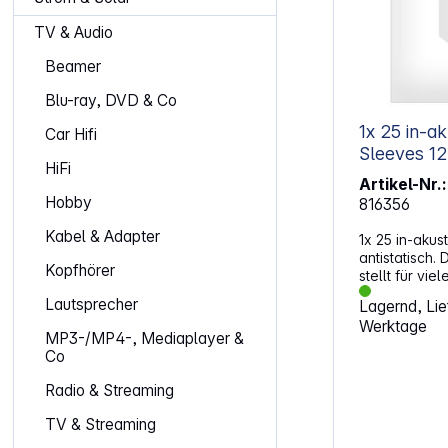
TV & Audio
Beamer
Blu-ray, DVD & Co
1x 25 in-a
Car Hifi
Sleeves 12"
HiFi
Artikel-Nr.:
Hobby
816356
Kabel & Adapter
1x 25 in-akus
antistatisch. 
Kopfhörer
stellt für vi
besonderen W
Lautsprecher
Lagernd, Lief
ihre Seltenhe
Werktage
Klang oder d
MP3-/MP4-, Mediaplayer &
ideellen Wer
Co
emotionalen 
verbindet. D
Radio & Streaming
Schutzhüllen
diese Werte.
TV & Streaming
Innenhüllen s