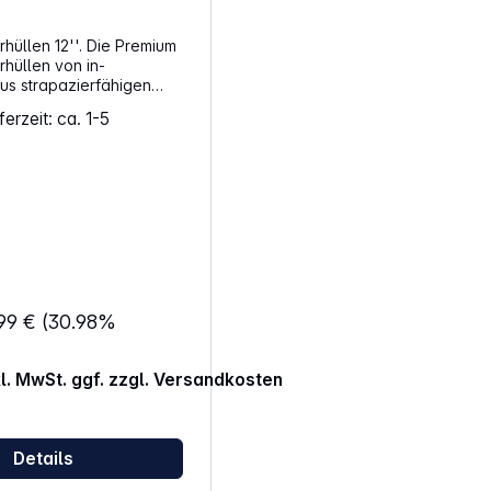
hüllen 12''. Die Premium
hüllen von in-
aus strapazierfähigen
 gefertigt und schützen
erzeit: ca. 1-5
-Plattencover vor
n. 12" LP Cover
 HDPE
ransparent 50er Set
,99 €
(30.98%
kl. MwSt. ggf. zzgl. Versandkosten
Details