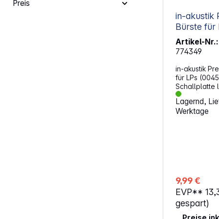
Preis
in-akustik
Artikel-Nr.:
774349
in-akustik Pr
für LPs (0045
Schallplatte 
statische Au
Lagernd, Lief
Staubfilm ab.
Werktage
ungünstig au
erhöht außer
Platte beim A
antistatische
über einer Mi
entfernt beso
winzigste St
Schmutzpartik
9,99 €
Außerdem wir
EVP**
13,
Aufladung ex
Ergebnis ist 
gespart)
Klangerlebni
Preise in
Lebensdauer 