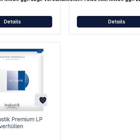
Silber
7,6 cm
Details
Details
chutzbügel mit
ert
sche
ustik Premium LP
verhüllen