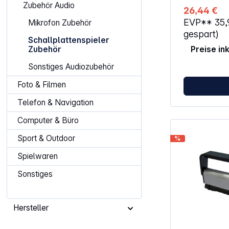
vor Staub un
Zubehör Audio
26,44 €
Verunreinigu
EVP**
35
Mikrofon Zubehör
antistatische
polyethylene
gespart)
Schallplattenspieler
elektrostatis
Zubehör
Preise in
verhindert. D
Anziehung ne
Sonstiges Audiozubehör
reduziert Kn
Abspielen. D
Foto & Filmen
Ecken lassen 
Innenhüllen i
Telefon & Navigation
Papierhüllen 
allem für Sam
Computer & Büro
Original-Inn
möchten. Eigensc
Sport & Outdoor
%
Innenhüllen Anzahl: 25 Stück
Antistatisch innenliegende HDPE Folie
Spielwaren
20µ 80 gr. Papier beidseitig Ecken
abgekantet
Sonstiges
Hersteller