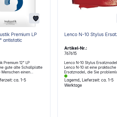
kustik Premium LP
Lenco N-10 St
 antistatic
Artikel-Nr.:
767615
tik Premium 12" LP
Lenco N-10 Stylus Ersatznadel
Die gute alte Schallplatte
Lenco N-10 ist eine praktische
ele Menschen einen
Ersatznadel, die Sie probleml
ert dar. Sei es durch
selbst wechseln können. Habe
erzeit: ca. 1-5
Lagernd, Lieferzeit: ca. 1-5
it, ihren besonderen
alle Ihre Lieblingsplatten sch
Werktage
urch persönlichen,
hunderte Male abgespielt und 
t und die großen
Nadel abgenutzt? Mit der Len
Momente, die man mit ihr
können Sie Ihre Plattenkollekt
ie hochwertigen
wieder sorglos bis ins Unendl
 von in-akustik bewahren
genießen. Die Nadel ist geeign
 Die Premium Platten-
die Lenco Plattenspieler: LS-1
chützen die Schallplatte
100, LS-101, LS-40, LS-50, TC