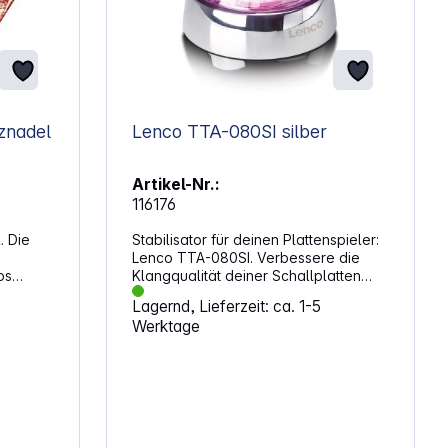
ylus Ersatznadel
Lenco TTA-080SI silber
Artikel-Nr.:
116176
. Die
Stabilisator für deinen Plattenspieler:
Lenco TTA-080SI. Verbessere die
os
Klangqualität deiner Schallplatten
n Sie
und genieße beeindruckende
Lagernd, Lieferzeit: ca. 1-5
on
Lichteffekte beim Abspielen. Das
Werktage
ist die
Gewicht sorgt für eine stabile Rotation
co N-10
und reduziert störende Vibrationen,
ion
was zu einer klaren und
iche
ausgewogenen Klangwiedergabe
et für
führt. RGB-Lichteffekte für
0, LS-
stimmungsvolle AtmosphäreDie
D-2500,
integrierten RGB-Lichter reagieren auf