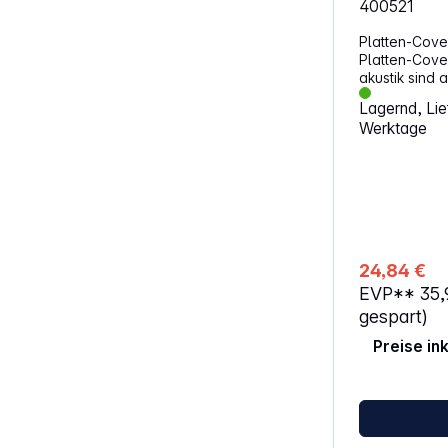
400521
Platten-Cover
Platten-Cover
akustik sind 
Polypropylen
Lagernd, Lief
das Original
Werktage
Schmutz und Kratzer
325mm x 325mm 65µ
T
24,84 €
EVP**
35
gespart)
Preise in