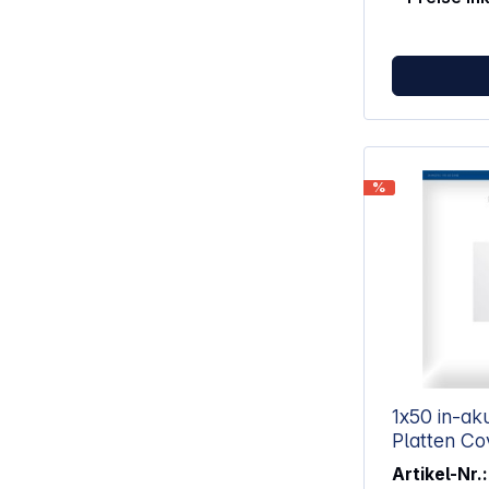
Eigenschaften: Farbe: Blau / 
Anzahl: 1 Beseitigt statische
Entladung Mehr als eine Million
leitende Kohlefasern S
Abstreifkannte Reduzi
Knistergeräu
%
1x50 in-ak
Platten Co
Artikel-Nr.: