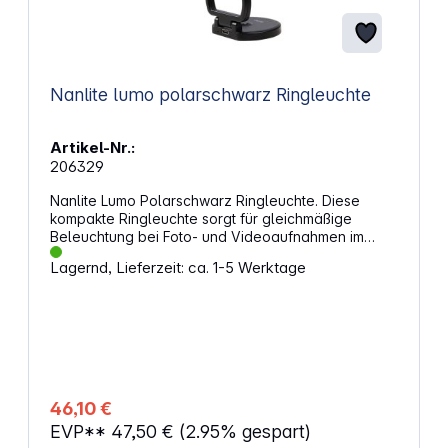
Nanlite lumo polarschwarz Ringleuchte
Artikel-Nr.:
206329
Nanlite Lumo Polarschwarz Ringleuchte. Diese
kompakte Ringleuchte sorgt für gleichmäßige
Beleuchtung bei Foto- und Videoaufnahmen im
Nahbereich. Sie eignet sich für Selfies, Live-
Lagernd, Lieferzeit: ca. 1-5 Werktage
Streaming, Online-Meetings und Social-Media-
Inhalte. Der magnetische Fuß ermöglicht eine
schnelle Befestigung am Smartphone, während der
Klappmechanismus die Nutzung als Haltegriff oder
Stativ unterstützt. Die Lichttechnik mit hoher
Farbtreue sorgt für natürliche Farben und weiche
Reflexe in den Augen. Eigenschaften: Drei
wählbare Farbtemperaturen: 3200 Kelvin für
46,10 €
warmes Licht, 4300 Kelvin für neutralen Ton und
EVP**
47,50 €
(2.95% gespart)
5600 Kelvin für Tageslicht, passend für