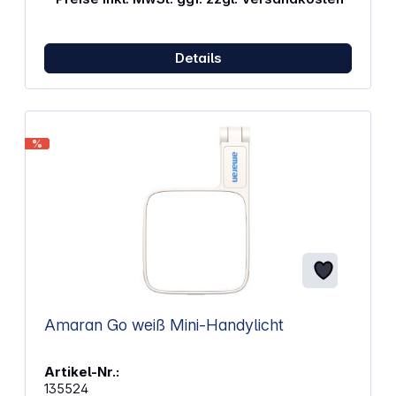
geringem Stromverbrauch Abstrahlwinkel: 60°, sorgt
für eine gleichmäßige Ausleuchtung Lichtintensität:
Bis zu 29.180 Lux bei 5600 K auf 0,5 Meter
Entfernung Farbwiedergabe: Hohe
Details
Farbwiedergabequalität mit einem CRI-Wert von 95
und einem TLCI-Wert von 97 Beleuchtungseffekte:
12 voreingestellte Effekte, darunter Blinken,
Pulsieren, Gewittersimulation und Kerzenlicht
Dimmbar: Lichtintensität von 100 % auf 0 % in 1 %-
%
Schritten einstellbar Steuerung: Über separate
Steuereinheit, Bluetooth (NANLINK App), 2,4 GHz
Funk oder DMX/RDM Stromversorgung: Wahlweise
über Netzstrom (AC 100 - 240 V, 50/60 Hz)
oder optional V-Mount Akku oder zwei NP-F Typ
Akkus (Akkus sind nicht im Lieferumfang enthalten)
Kompakte Bauweise: Maße der Leuchte: 306 x 301 x
18,6 mm; Gewicht: 0,91 Inklusive Softbox,
Transportkoffer, Verbindungskabel und
Leuchtenhalterung
Amaran Go weiß Mini-Handylicht
Artikel-Nr.:
135524