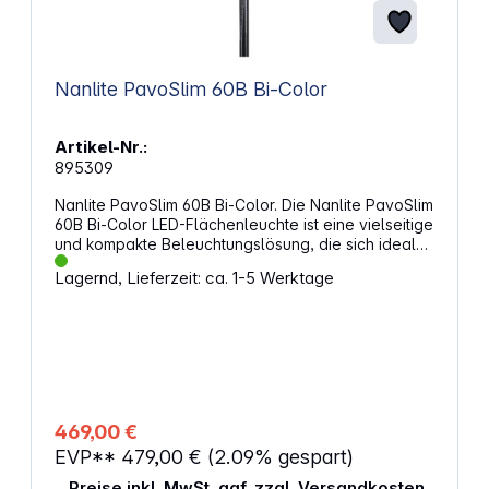
Nanlite PavoSlim 60B Bi-Color
Artikel-Nr.:
895309
Nanlite PavoSlim 60B Bi-Color. Die Nanlite PavoSlim
60B Bi-Color LED-Flächenleuchte ist eine vielseitige
und kompakte Beleuchtungslösung, die sich ideal
für Foto- und Videoaufnahmen, Streaming,
Lagernd, Lieferzeit: ca. 1-5 Werktage
Interviews und vieles mehr eignet. Mit ihrer flachen
Bauweise und der hohen Lichtqualität bietet sie
eine flexible und leistungsstarke Beleuchtung für
verschiedenste Anwendungen. Mit ihrer hohen
Lichtqualität und den vielfältigen
Steuerungsmöglichkeiten bietet sie alles, was man
für professionelle Aufnahmen benötigt.
Eigenschaften: Farbtemperatur: Einstellbar von
469,00 €
2700 K bis 6500 K, ermöglicht eine präzise
EVP**
479,00 €
(2.09% gespart)
Anpassung an unterschiedliche Lichtverhältnisse
Leistung: 72 W, bietet eine hohe Lichtausbeute bei
Preise inkl. MwSt. ggf. zzgl. Versandkosten