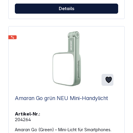
den Blasendiffusor (nicht im Set enthalten) für
Details
Augenlichter und sanfte Raumverteilungen
verwenden, der MC Pro ist eine schnelle,
multifunktionale Beleuchtungslösung, die jederzeit
einsatzbereit ist. IP65 Wasserdichtes
DesignFür Kameraleute und Oberbeleuchter, die
selbst in den anspruchsvollsten Drehumgebungen
%
arbeiten, ist die MC Pro aufgrund
ihrer Vollaluminiumkonstruktion, ihrer verbesserten
Haltbarkeit und der Schutzart IP65 staub- und
wasserdicht und kann in derselben Szene wie
professionelle Geräte wie die LS 1200d
Pro verwendet werden, selbst unter härtesten
Wetterbedingungen – ohne sich Gedanken über
Leistung oder Zuverlässigkeit machen zu müssen.
Amaran Go grün NEU Mini-Handylicht
Artikel-Nr.:
204264
Amaran Go (Green) – Mini-Licht für Smartphones.