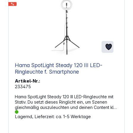
voller Leistung Konstante Helligkeit bei
%
Batteriebetrieb Erweiterbar mit Flex-Connect 120°
breiter Strahl für Ausleuchtung Notfallmodus mit
Blinklicht oder SOS-Signal Tauchtiefe: bis zu 100 m
Korrosionsbeständiger Aluminium-Metall-
Leuchtenkopf Entnehmbarer Li-Ionen-Akku mit 50
Wh Wasserdichtes Batteriefach Abmessungen
(Kopf): 12,8 x 8,2 x 6,4 cm Gewicht: 557 g
Hama SpotLight Steady 120 III LED-
Ringleuchte f. Smartphone
Artikel-Nr.:
233475
Hama SpotLight Steady 120 III LED-Ringleuchte mit
Stativ. Du setzt dieses Ringlicht ein, um Szenen
gleichmäßig auszuleuchten und deinen Content klar
darzustellen. Die Konstruktion bleibt beim Transport
Lagernd, Lieferzeit: ca. 1-5 Werktage
kompakt und passt in unterschiedliche
Arbeitsumgebungen. Das Stativ lässt sich weit
ausfahren und bringt dein Smartphone in eine