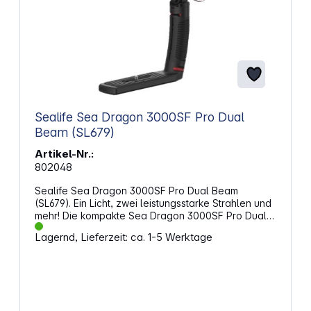
Szenen 10 Helligkeitsstufen für präzise Kontrolle
der Lichtintensität
Sealife Sea Dragon 3000SF Pro Dual
Beam (SL679)
Artikel-Nr.:
802048
Sealife Sea Dragon 3000SF Pro Dual Beam
(SL679). Ein Licht, zwei leistungsstarke Strahlen und
mehr! Die kompakte Sea Dragon 3000SF Pro Dual
Beam Foto-/Videolampe ist die perfekte Allround-
Lagernd, Lieferzeit: ca. 1-5 Werktage
Foto-, Video- und Tauchlampe. Mit nur einem
Knopfdruck können Sie zwischen dem breiten 3.000
Lumen-120°-Strahl und dem schmalen 1.500 Lumen-
15°-Punktstrahl wechseln. Für die Bildgestaltung
bietet der Punktstrahl viele kreative Möglichkeiten,
z. B. die Erzeugung eines eng fokussierten