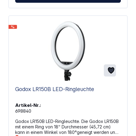
Zubehörhalterung: Für einfaches Anbringen von
Diffusoren Kabellose Steuerung: Über die Amaran
App Stufenlose Helligkeitsregelung: 0 - 100 %
Niedrige Lüftergeräusche: Max. ≥ 28 dB(A) bei
maximaler Leistung Lichtleistung: Bis zu 5908 Lux
%
bei 0,5 m (5600K) Farbgenauigkeit: CRI: 95+, TLCI:
95+, TM-30 RG: 102, SSI (Tungsten): 83, SSI (D56):
73 Akkulaufzeit: Bis zu 4 Stunden und 40 Minuten
Ladezeit: 0 - 90 % in 40 Minuten (45W USB-C PD
Schnellladung) Lichteffekte: 9 Effekte (z.B.
Paparazzi, Feuerwerk, Blitz) Akku: Li-Ionen Akku-
Kapazität: 4600 mAh (33,3 Wh) Farbe: dunkelgrau
(charcoal) Abmessungen: 11,8 x 7,7 x 3,3 cm
Gewicht: 416 g
Godox LR150B LED-Ringleuchte
Artikel-Nr.:
698840
Godox LR150B LED-Ringleuchte. Die Godox LR150B
mit einem Ring von 18“ Durchmesser (45,72 cm)
kann in einem Winkel von 180°geneigt werden und