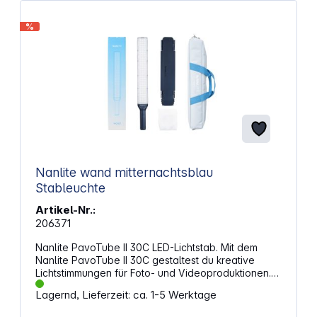
LEDs: 50 Leistung der LEDs: 2 x 5 W und 3 x 4 W
Nennleistung: 7 W Eingangsspannung/Stromstärke:
%
DC 5 V / 2 A Lithium-Ionen-Akku: 3,7 V / 2400 mAh /
8,88 Wh Betriebsdauer mit einer Akkuladung: 90
Minuten bei voller Leistung Ladezeit: 2 Stunden 20
Minuten Maße: 108 x 60 x 22 mm Gewicht: 138 g
Nanlite wand mitternachtsblau
Stableuchte
Artikel-Nr.:
206371
Nanlite PavoTube II 30C LED-Lichtstab. Mit dem
Nanlite PavoTube II 30C gestaltest du kreative
Lichtstimmungen für Foto- und Videoproduktionen.
Der schlanke LED-Lichtstab liefert eine
Lagernd, Lieferzeit: ca. 1-5 Werktage
gleichmäßige Ausleuchtung und eröffnet dir
zahlreiche Möglichkeiten für dynamische Szenen.