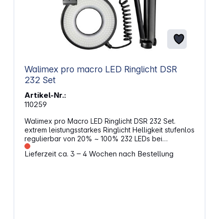
Walimex pro macro LED Ringlicht DSR
232 Set
Artikel-Nr.:
110259
Walimex pro Macro LED Ringlicht DSR 232 Set.
extrem leistungsstarkes Ringlicht Helligkeit stufenlos
regulierbar von 20% ~ 100% 232 LEDs bei
insgesamt 14W Leistung Tageslichtcharakter 5800K
Lieferzeit ca. 3 – 4 Wochen nach Bestellung
± 200Kelvin 1400 Lumen inklusive Ministativ mit
Kugelkopf und Schutzbeutel integrierter
Kameraschuh für Mikrofone, Systemblitze, Flex-
Arme und Aufheller inklusive 7 Ringhalter für
verschiedene Objektive - 52mm, 55mm, 58mm,
62mm, 67mm, 72mm, 77mm Dimmbar, leistungsstark
und innovativ 1400 Lumen erzeugt durch 232
hochwertige LEDs sorgen für eine hohe