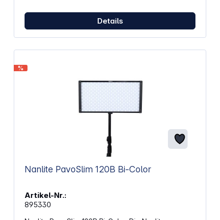
Schnellverschluss: Einfache und schnelle Montage
Lange Akkulaufzeit: Bis zu 4 Stunden und 40
Minuten im Silent-Modus Magnetische
Details
Zubehörhalterung: Für einfaches Anbringen von
Diffusoren Kabellose Steuerung: Über die Amaran
App Stufenlose Helligkeitsregelung: 0 - 100 %
Niedrige Lüftergeräusche: Max. ≥ 28 dB(A) bei
maximaler Leistung Lichtleistung: Bis zu 5908 Lux
%
bei 0,5 m (5600K) Farbgenauigkeit: CRI: 95+, TLCI:
95+, TM-30 RG: 102, SSI (Tungsten): 83, SSI (D56):
73 Akkulaufzeit: Bis zu 4 Stunden und 40 Minuten
Ladezeit: 0 - 90 % in 40 Minuten (45W USB-C PD
Schnellladung) Lichteffekte: 9 Effekte (z.B.
Paparazzi, Feuerwerk, Blitz) Akku: Li-Ionen Akku-
Kapazität: 4600 mAh (33,3 Wh) Farbe: silber
Abmessungen: 11,8 x 7,7 x 3,3 cm Gewicht: 416 g
Nanlite PavoSlim 120B Bi-Color
Artikel-Nr.:
895330