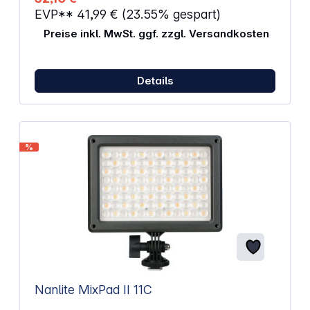
&gt; 2200 Lux (0,5 m) Arbeitstemperatur: -10 - 55 °C
EVP**
41,99 €
(23.55% gespart)
Abmessungen: 143 x 96,5 x 42,5 mm Gewicht: 280 g
Preise inkl. MwSt. ggf. zzgl. Versandkosten
Details
%
Nanlite MixPad II 11C