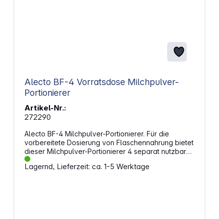
Alecto BF-4 Vorratsdose Milchpulver-
Portionierer
Artikel-Nr.:
272290
Alecto BF-4 Milchpulver-Portionierer. Für die
vorbereitete Dosierung von Flaschennahrung bietet
dieser Milchpulver-Portionierer 4 separat nutzbare
Behälter mit je 100 ml Fassungsvermögen. Die
Lagernd, Lieferzeit: ca. 1-5 Werktage
Portionen lassen sich für den Tag übersichtlich
aufbewahren und bei Bedarf einfach entnehmen.
Dank Drehverschlüssen bleiben die Behälter dicht
verschlossen. Der integrierte Ausgießer unterstützt
ein sauberes Einfüllen des Milchpulvers, während
abgerundete Innenkanten verhindern, dass Pulver