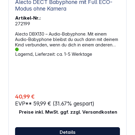
Alecto DECT Babyphone mit Full ECO-
Modus ohne Kamera
Artikel-Nr.:
272199
Alecto DBX130 – Audio-Babyphone. Mit einem
Audio-Babyphone bleibst du auch dann mit deinem
Kind verbunden, wenn du dich in einem anderen
Raum oder im Garten aufhältst. Die DECT-
Lagernd, Lieferzeit: ca. 1-5 Werktage
Technologie mit 1,8 GHz sorgt für eine klare
Sprachübertragung sowie eine störungsfreie und
sichere Verbindung. Dank der Reichweite von bis zu
50 m im Innenbereich und bis zu 300 m im
Außenbereich kannst du dich flexibel im Haus
bewegen. Der LED-Farbindikator zeigt den
Geräuschpegel im Kinderzimmer auf einen Blick an.
Mehr Freiheit im AlltagDie wiederaufladbare
40,99 €
Elterneinheit verfügt über eine Standby-Zeit von bis
EVP**
59,99 €
(31.67% gespart)
zu 16 Stunden und lässt sich mit dem Gürtelclip
bequem mitnehmen. Bei niedrigem Akkustand oder
Preise inkl. MwSt. ggf. zzgl. Versandkosten
wenn die Verbindung außerhalb der Reichweite
liegt, erhältst du eine Warnung. So behältst du den
Kontakt zum Kinderzimmer und kannst rechtzeitig
reagieren. Die Elterneinheit kann sowohl mit den
Details