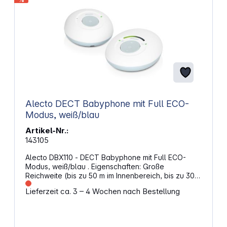
Alecto DECT Babyphone mit Full ECO-
Modus, weiß/blau
Artikel-Nr.:
143105
Alecto DBX110 - DECT Babyphone mit Full ECO-
Modus, weiß/blau . Eigenschaften: Große
Reichweite (bis zu 50 m im Innenbereich, bis zu 300
m im Außenbereich) 100 % störungsfreie und
Lieferzeit ca. 3 – 4 Wochen nach Bestellung
sichere Verbindung Lange Standby-Zeit (bis zu 16
Stunden) dank Full ECO-Modus Optische
Lautstärkeskala Kristallklare DECT-Klangqualität
Wiederaufladbare Elterneinheit Das Babyphone