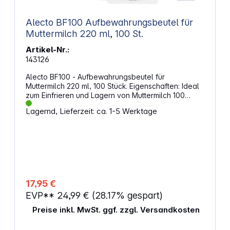
Alecto BF100 Aufbewahrungsbeutel für
Muttermilch 220 ml, 100 St.
Artikel-Nr.:
143126
Alecto BF100 - Aufbewahrungsbeutel für
Muttermilch 220 ml, 100 Stück. Eigenschaften: Ideal
zum Einfrieren und Lagern von Muttermilch 100
vorsterilisierte Aufbewahrungsbeutel für Muttermilch
Lagernd, Lieferzeit: ca. 1-5 Werktage
Großes Fassungsvermögen von 220 ml pro Beutel
100% auslaufgeschützt mit doppeltem
Reißverschluss Einfaches Ausgießen dank der
praktischen Öffnung Einfache Handhabung, Beutel
können auch stehend verwendet und gelagert
werden Beschreibbare Fläche für Name,
Abpumpdatum und Inhalt BPA-frei Frostsicheres
Material Einfach mitzunehmen
17,95 €
EVP**
24,99 €
(28.17% gespart)
Preise inkl. MwSt. ggf. zzgl. Versandkosten