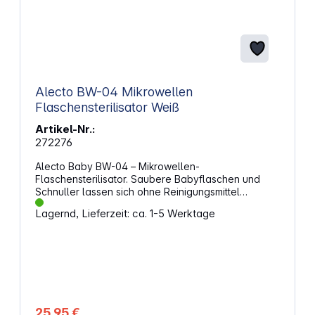
Alecto BW-04 Mikrowellen
Flaschensterilisator Weiß
Artikel-Nr.:
272276
Alecto Baby BW-04 – Mikrowellen-
Flaschensterilisator. Saubere Babyflaschen und
Schnuller lassen sich ohne Reinigungsmittel
hygienisch aufbereiten. Die Dampfsterilisation
Lagernd, Lieferzeit: ca. 1-5 Werktage
entfernt 99,9 % aller Bakterien und benötigt
lediglich 120 ml Leitungswasser. Nach etwa 6
Minuten in der Mikrowelle stehen die gereinigten
Flaschen wieder zur Verfügung. Schnelle
Sterilisation im AlltagDer Sterilisator besteht aus
einem leichten Behälter mit Deckel und einer
Ablage für Flaschen und Schnuller. Die gereinigten
Teile werden umgedreht eingelegt, anschließend
25,95 €