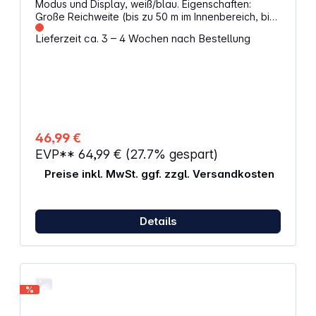
Modus und Display, weiß/blau. Eigenschaften:
Große Reichweite (bis zu 50 m im Innenbereich, bis
zu 300 m im Außenbereich) 100 % störungsfreie und
Lieferzeit ca. 3 – 4 Wochen nach Bestellung
sichere Verbindung Lange Standby-Zeit (bis zu 48
Stunden) dank Full ECO-Modus
Gegensprechfunktion Optische Lautstärkeskala
Kristallklare DECT-Klangqualität Wiederaufladbare
Elterneinheit Temperaturanzeige mit Alarm
(Babyzimmer) 5 Schlaflieder und/oder natürliche
Klänge Ferngesteuertes Nachtlicht
46,99 €
EVP**
64,99 €
(27.7% gespart)
Preise inkl. MwSt. ggf. zzgl. Versandkosten
Details
%