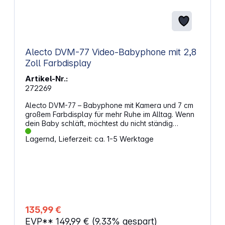
Alecto DVM-77 Video-Babyphone mit 2,8
Zoll Farbdisplay
Artikel-Nr.:
272269
Alecto DVM-77 – Babyphone mit Kamera und 7 cm
großem Farbdisplay für mehr Ruhe im Alltag. Wenn
dein Baby schläft, möchtest du nicht ständig
nachsehen müssen. Dieses Babyphone mit Kamera
Lagernd, Lieferzeit: ca. 1-5 Werktage
überträgt Bild und Ton direkt auf das Farbdisplay
der Elterneinheit. So erkennst du schnell, ob dein
Kind ruhig schläft oder deine Aufmerksamkeit
braucht. Das schafft Sicherheit und sorgt für mehr
Gelassenheit im Alltag. Jeden Moment im
Kinderzimmer zuverlässig im BlickDas 7 cm große
Farbdisplay liefert ein klares Bild, damit du dein
Baby jederzeit beobachten kannst. Dank Nachtsicht
135,99 €
behältst du auch in dunklen Räumen den Überblick.
EVP**
149,99 €
(9.33% gespart)
Über die Gegensprechfunktion hört dein Kind bei