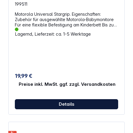
199511
Garten
Motorola Universal Stargrip. Eigenschaften:
Zubehör für ausgewählte Motorola-Babymonitore
Für eine flexible Befestigung am Kinderbett Bis zu
300 m Übertragung bei freier Sicht Passend für:
Lagernd, Lieferzeit: ca. 1-5 Werktage
Motorola PIP1710 Connect Motorola VM855
Connect Motorola VM45 Connect
19,99 €
Preise inkl. MwSt. ggf. zzgl. Versandkosten
Details
%