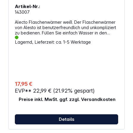
Artikel-Nr.:
143007
Alecto Flaschenwärmer weiß. Der Flaschenwärmer
von Alesto ist benutzerfreundlich und unkompliziert
zu bedienen. Füllen Sie einfach Wasser in den
Flaschenwärmer, stellen die Flasche oder das Glas
Lagernd, Lieferzeit: ca. 1-5 Werktage
hinein, wählen die gewünschte Temperatur aus und
warten ein paar Minuten. Sobald die gewünschte
Temperatur erreicht ist, leuchtet das LED-Licht auf.
Eigenschaften: Stufenlos einstellbare Temperatur
Geeignet für Flaschentyp: Glas, Plastik, Silikon LED-
Bereitschaftsanzeige Geeignet für folgende
Muttermilchflaschen-Marken: BIBS, Dr. Brown's,
Lansinoh, MAM, Medela, Philips Avent, Tommee
17,95 €
Tippee, Difrax, NUK, Taube Geeignet für
EVP**
22,99 €
(21.92% gespart)
Dosennahrung Farbe: weiß Material: Kunststoff
(BPA-frei) Abmessungen (H x B x T): 14 x 14 x 14,5
Preise inkl. MwSt. ggf. zzgl. Versandkosten
cm Gewicht: 460 g
Details