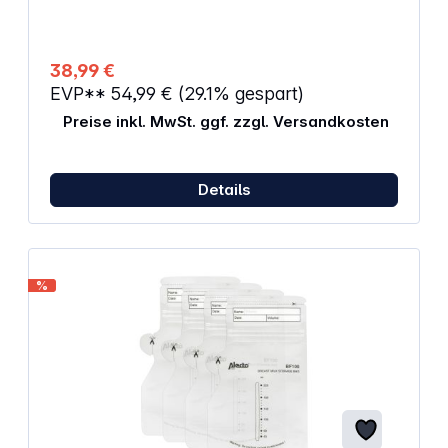
schaltet sich bei Geräusch automatisch ein (VOX-
Funktion) Warnung wenn außerhalb der Reichweite
Anzeige bei schwachem Batteriestand
38,99 €
EVP**
54,99 €
(29.1% gespart)
Preise inkl. MwSt. ggf. zzgl. Versandkosten
Details
%