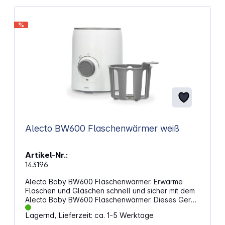
%
Alecto BW600 Flaschenwärmer weiß
Artikel-Nr.:
143196
Alecto Baby BW600 Flaschenwärmer. Erwärme
Flaschen und Gläschen schnell und sicher mit dem
Alecto Baby BW600 Flaschenwärmer. Dieses Gerät
sorgt für eine gleichmäßige Erwärmung von
Lagernd, Lieferzeit: ca. 1-5 Werktage
Babynahrung und Milch. Schnelle und gleichmäßige