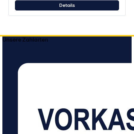
gemischte Inkontinenz, Muskeltonus und chronische
Details
Beckenschmerzen. Die Programme P1 bis P4
arbeiten mit EMS zur Muskelstimulation, während P5
TENS zur Schmerzlinderung verwendet. Je nach
Programm beträgt die Sitzungsdauer 20 Minuten
oder erfolgt kontinuierlich bei der
Schmerzanwendung. Die Intensität lässt sich in 99
Stufen an individuelle Bedürfnisse anpassen.
Unsere Zahlarten
Komfortable Anwendung im AlltagDie kabellose
Sonde verbindet sich automatisch mit der
Steuereinheit und ermöglicht eine diskrete Nutzung.
Regelmäßige Anwendungen können dabei helfen,
die Beckenbodenmuskulatur zu stärken und die
Wahrnehmung für Kegel-Übungen zu verbessern.
Der integrierte Akku wird per USB-C aufgeladen
und erreicht die vollständige Ladung in etwa 4
Stunden. Zum Lieferumfang gehören Sonde,
Steuerzentrale, Gel, Ladekabel und
Gebrauchsanweisung. Eigenschaften: Elektrische
Muskelstimulation unterstützt das gezielte Training
der Beckenbodenmuskulatur. 5 voreingestellte
Programme passend für verschiedene Formen von
Inkontinenz und chronische Beckenschmerzen. 99
Intensitätsstufen ermöglichen eine individuelle
Anpassung der Behandlung. Vergoldete