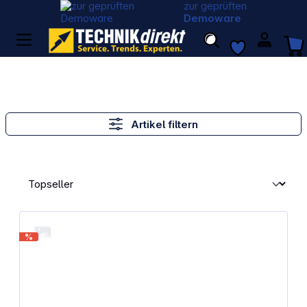
zur geprüften
Demoware
Artikel filtern
%