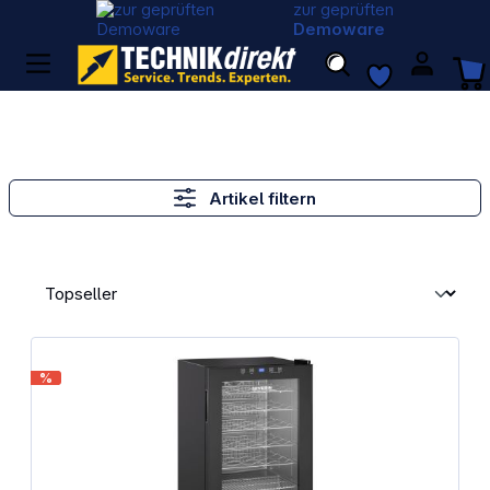
zur geprüften
Demoware
Artikel filtern
%