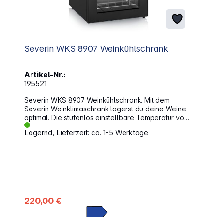
Severin WKS 8907 Weinkühlschrank
Artikel-Nr.:
195521
Severin WKS 8907 Weinkühlschrank. Mit dem
Severin Weinklimaschrank lagerst du deine Weine
optimal. Die stufenlos einstellbare Temperatur von
5 °C bis 18 °C sorgt dafür, dass bis zu 15 Flaschen à
Lagernd, Lieferzeit: ca. 1-5 Werktage
750 ml immer die richtige Temperatur haben. Das
hochwertige Design mit Glastür und
Kunststoffrahmen fügt sich nahtlos in jede
Umgebung ein. Die LED-Lichtquelle sorgt für eine
angenehme Beleuchtung im Inneren des Schranks.
Praktische Funktionen und DesignDer
Weinklimaschrank verfügt über eine
Abtauautomatik, eine Griffmulde und verstellbare
220,00 €
Füße vorn. Die zwei verchromten Einlegeroste,
davon einer höhenverstellbar, bieten Flexibilität bei