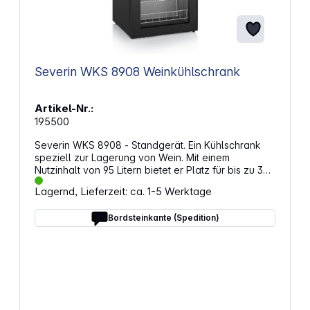
Severin WKS 8908 Weinkühlschrank
Artikel-Nr.:
195500
Severin WKS 8908 - Standgerät. Ein Kühlschrank
speziell zur Lagerung von Wein. Mit einem
Nutzinhalt von 95 Litern bietet er Platz für bis zu 36
Flaschen á 0,75 Litern und hält diese bei
Lagernd, Lieferzeit: ca. 1-5 Werktage
Temperaturen zwischen 5°C und 18°C. Effiziente
LagerungDer Severin WKS 8908 verfügt über
Bordsteinkante (Spedition)
sieben Ablagen aus Metall, die eine stabile und
sichere Lagerung deiner Weinflaschen sichern. Das
integrierte Display ermöglicht eine einfache und
präzise Steuerung der Temperatur. Eigenschaften:
Standgerät für die Lagerung von Wein
Transparente Front für ein modernes Design 95 Liter
Nutzinhalt für bis zu 36 Flaschen á 0,75 Litern
Sieben Ablagen aus Metall für eine stabile