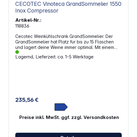
CECOTEC Vinoteca GrandSommelier 1550
Inox Compressor
Artikel-Nr.:
118836
Cecotec Weinkühlschrank GrandSommelier. Der
GrandSommelier hat Platz für bis zu 15 Flaschen
und lagert deine Weine immer optimal. Mit einem
leisen Kompressor und einstellbarer Temperatur
Lagernd, Lieferzeit: ca. 1-5 Werktage
zwischen 5 und 18 ºC bleibt dein Wein in bestem
Zustand. Außerdem funktioniert das Gerät
vibrationsfrei. Einfache BedienungDas Touch-
Bedienfeld ermöglicht eine einfache Steuerung
aller Funktionen. Du kannst die Temperatur
einstellen, die Beleuchtung ein- und ausschalten
und zwischen ºF und ºC wechseln. Eigenschaften:
Platz für bis zu 15 Flaschen Leiser Kompressor für
235,56 €
hohe Leistung Einstellbare Temperatur zwischen 5
und 18 ºC Touch-Bedienfeld für einfache
Steuerung: Licht, Celsius oder Fahrenheit,
Preise inkl. MwSt. ggf. zzgl. Versandkosten
Entriegelung Geräuscharm mit nur 39 dB