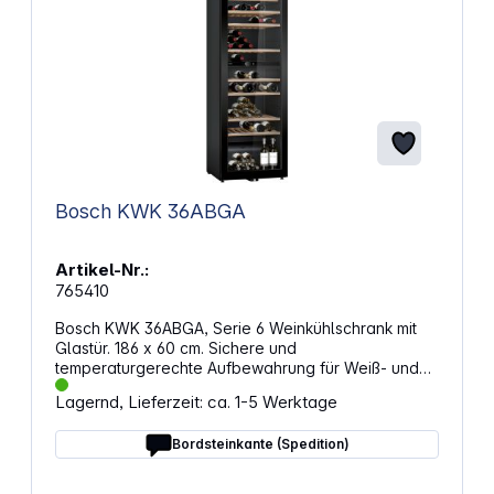
Bosch KWK 36ABGA
Artikel-Nr.:
765410
Bosch KWK 36ABGA, Serie 6 Weinkühlschrank mit
Glastür. 186 x 60 cm. Sichere und
temperaturgerechte Aufbewahrung für Weiß- und
Rotweine. Eigenschaften: Abmessungen (H x B x T):
Lagernd, Lieferzeit: ca. 1-5 Werktage
1860 x 600 x 610 mm Ideale Lagerung und optisch
ansprechende Präsentation Zwei
Bordsteinkante (Spedition)
Temperaturbereiche ermöglicht die Lagerung von
Weiß- und Rotweinen in einem Weinkühlschrank
Bietet Platz für bis zu 199 Flaschen LED-