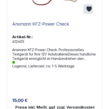
Ansmann KFZ-Power Check
Artikel-Nr.:
412405
Ansmann KFZ-Power Check. Professionelles
Testgerät für Ihre 12V AutobatterieDieses handliche
Testgerät ermöglicht im Handumdrehen den
Ladezustand der Kfz-Batterie, sowie die Batterie-
Lagernd, Lieferzeit: ca. 1-5 Werktage
Belastbarkeit zu prüfen. Ladestromkreis und
StartbereitschaftDer Autofahrer oder die Service-
Werkstatt kann zudem innerhalb weniger Minuten
den Ladestromkreis der Autoelektrik sowie die
Startbereitschaft der Kfz-Batterie überprüfen.
Einfache BedienungMit ein paar Handgriffen ist das
Prüfgerät an den Polen der Starterbatterien mittels
farblich gekennzeichneter Klemmen
15,00 €
angeschlossen. Ein Kurzschluss oder Verpolen ist
durch eingebauten Schutz nicht möglich.
Preise inkl. MwSt. ggf. zzgl. Versandkosten