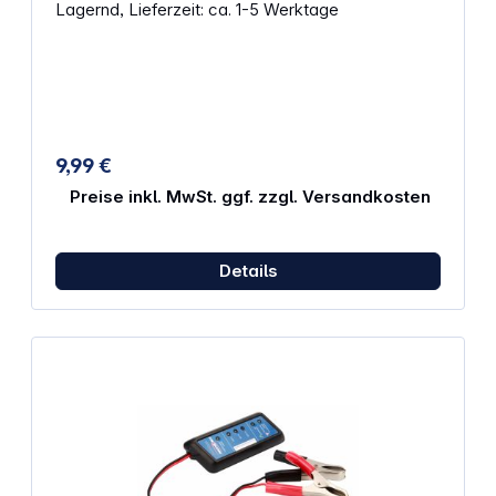
Lagernd, Lieferzeit: ca. 1-5 Werktage
AA, AAA, C, D, 9V, andere Rundzellenformate &amp;
Knopfzellen Inkl. 2x V13GA
9,99 €
Preise inkl. MwSt. ggf. zzgl. Versandkosten
Details