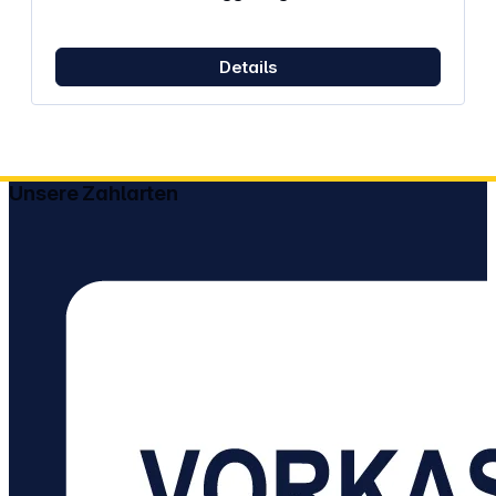
Zuverlässige DiagnoseVerschiedene
Leuchtanzeigen ermöglichen auch ohne viel
technische Kenntnisse eine zuverlässige Diagnose
Details
Ihrer Autobatterie sowie der Ladestromsteuerung,
beides wichtige Voraussetzungen, damit der
Autofahrer beim nächsten Starten seines Wagens
keine bösen Überraschungen erlebt. Geschädigte
Starterbatterien lassen sich somit schon zu einem
frühen Zeitpunkt als schadhaft erkennen und durch
entsprechende Gegenmaßnahmen kann dem
Unsere Zahlarten
frühen Batteriesterben entgegengewirkt werden.