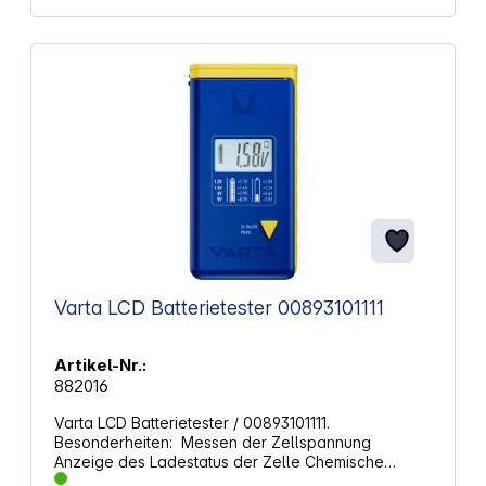
und ausrangierte Akkus immer in den im Handel
aufgestellten Sammelboxen oder einer
entsprechenden Sammelstelle! Eigenschaften:
Schnelle und einfache Kontrolle des Ladezustands
Geeignet für Batterien und Akkus (Typ AAA, AA, C,
D) und Knopfzellen mit 1,2 V / 1,5 V / 3,0 V und 9 V
Blockbatterien Angabe der verbleibenden
Batteriespannung in Volt und Ladestatus mit
farblicher Skalierung Kompakt und robust Braucht
keine eigene Batterie Material: Kunststoff
Abmessungen (L x B x H): 150 x 25 x 27 mm Gewicht:
38 g
Varta LCD Batterietester 00893101111
Artikel-Nr.:
882016
Varta LCD Batterietester / 00893101111.
Besonderheiten: Messen der Zellspannung
Anzeige des Ladestatus der Zelle Chemische
Testsysteme: Alkalisch, NiMH, Lithium Zellgrößen: