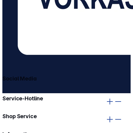
Social Media
gehe zu facebook
gehe zu instagram
Service-Hotline
Shop Service