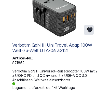
Kabel des Überspannungsschutzes regelmäßig auf
iPhone, iPad oder iPod Touch mit iOS 10.3 oder
Abnutzungsspuren oder Anzeichen von
neuer benötigt Konzipiert für europäische
Überhitzung. Ersetzen Sie einen
Steckdosen und Stecker
Überspannungsschutz am Ende seiner
Nutzungsdauer durch einen neuen.
Verbatim GaN III Uni.Travel Adap 100W
Welt-zu-Welt UTA-06 32121
Artikel-Nr.:
871852
Verbatim GaN III-Universal-Reiseadapter 100W mit 2
x USB-C PD und QC 4+ und 2 x USB-A QC 3.0
Anschlüssen. Weltweit einsetzbarer
ReiseadapterDer Verbatim GaN III-Universal-
Lagernd, Lieferzeit: ca. 1-5 Werktage
Reiseadapter kann in über 180 Ländern verwendet
werden – nehmen Sie ihn überallhin mit und Ihnen
wird nie der Strom ausgehen. Dank dieses World-
to-World Mehrfachsteckers können Sie Ihre
energiehungrigen Geräte wie beispielsweise