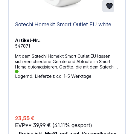
Satechi Homekit Smart Outlet EU white
Artikel-Nr.:
547871
Mit dem Satechi Homekit Smart Outlet EU lassen
sich verschiedene Geräte und Abläufe im Smart
Home automatisieren. Geräte, die mit dem Satechi
Homekit Smart Outlet angeschlossen werden
Lagernd, Lieferzeit: ca. 1-5 Werktage
können automatisiert und aus der Ferne bedient
werden. So können Lichter automatisch aus- oder
die Kaffemaschine, der Fernseher und mehr
eingeschalten werden. Mit der kostenlosen Satechi-
App und dem Outlet können die Geräte mit dem
WLAN verbunden und aus der Ferne angesteuert
werden. Apple Homekit kompatibelDas Satechi
Smart Outlet ist kompatibel mit dem Apple Homekit
23,55 €
und verbindet sich einfach mit dem bereits
EVP**
39,99 €
(41.11% gespart)
bestehenden 2.4hz Netzwerk und macht es
möglich, Geräte mit Siri zu steuern, Szenarien zu
Preise inkl. MwSt. ggf. zzgl. Versandkosten