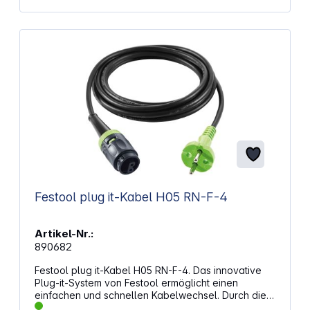
Steckdosen gesamt: 2 Anzahl der Steckdosen
gesamt: 7 Abmessungen (H x B x T): 23 x 32 x 26,5
cm Gewicht: ca. 3,63 kg
Festool plug it-Kabel H05 RN-F-4
Artikel-Nr.:
890682
Festool plug it-Kabel H05 RN-F-4. Das innovative
Plug-it-System von Festool ermöglicht einen
einfachen und schnellen Kabelwechsel. Durch die
universelle Kompatibilität kann das Kabel mit nur