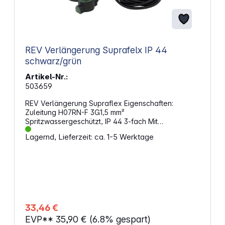
REV Verlängerung Suprafelx IP 44
schwarz/grün
Artikel-Nr.:
503659
REV Verlängerung Supraflex Eigenschaften:
Zuleitung H07RN-F 3G1,5 mm²
Spritzwassergeschützt, IP 44 3-fach Mit
selbstschließenden Klappdeckeln Mit kleinem
Lagernd, Lieferzeit: ca. 1-5 Werktage
Erdspieß für jeden Steckdosentopf zur Fixierung im
Erdreich Freie Kabellänge 10 m (5 m zw. Stecker
und 1. Steckdosentopf - 2,5 m zwischen den
anderen Töpfen) Mit Kinderschutz 16 A, 230 V~, 50
Hz, max. 3500 W
33,46 €
EVP**
35,90 €
(6.8% gespart)