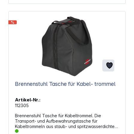
Sicherheitsfunktionen zur Minimierung von Gefahren
durch Spannungsschwankungen im Stromnetz Ein
2-m-Netzkabel bietet viel Spielraum, sodass Sie
Ihre Steckdosenleiste mit Überspannungsschutz am
%
gewünschten Ort platzieren können Aussparungen
ermöglichen eine unkomplizierte, platzsparende
Anbringung an der Wand An den Leuchtanzeigen
sehen Sie, ob Ihre Geräte geschützt sind oder ob
Ihr Überspannungsschutz ausgetauscht werden
muss
Brennenstuhl Tasche für Kabel- trommel
Artikel-Nr.:
112305
Brennenstuhl Tasche für Kabeltrommel. Die
Transport- und Aufbewahrungstasche für
Kabeltrommeln aus staub- und spritzwasserdichtem
Material schützt die Kabeltrommel vor Feuchtigkeit