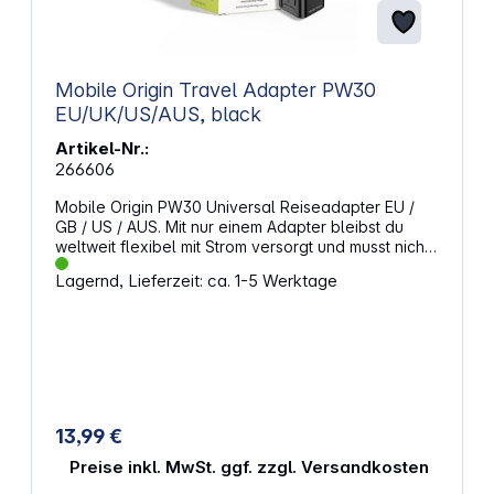
400V/32A, 3x CEE Steckdosen 400V/32A)
Mobile Origin Travel Adapter PW30
EU/UK/US/AUS, black
Artikel-Nr.:
266606
Mobile Origin PW30 Universal Reiseadapter EU /
GB / US / AUS. Mit nur einem Adapter bleibst du
weltweit flexibel mit Strom versorgt und musst nicht
mehrere Steckerlösungen mitnehmen. Der kompakte
Lagernd, Lieferzeit: ca. 1-5 Werktage
Reiseadapter verbindet deine Geräte zuverlässig
mit internationalen Steckdosen und eignet sich für
verschiedene Einsatzbereiche – vom Urlaub bis zur
Geschäftsreise. So kannst du dich auf deine Geräte
verlassen, egal wohin die Reise geht. Weltweit
einsatzbereit und flexibelDank integrierter
Steckertypen für Europa, Großbritannien, die USA
und Australien nutzt du den Adapter in über 200
13,99 €
Ländern. Die intuitive Schiebereglersteuerung
ermöglicht es dir, schnell den passenden Stecker
Preise inkl. MwSt. ggf. zzgl. Versandkosten
auszuwählen und sicher wieder einzufahren. Ob