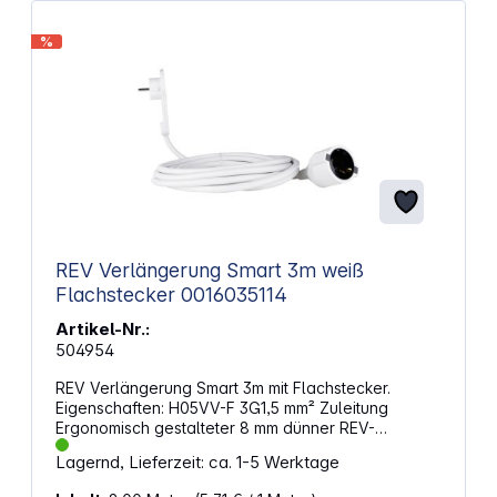
Schwarz Nenneingangsspannung: 230 V Leistung
aufgerollter Zustand 230V: 1.000 W Leistung
%
abgerollter Zustand 230V: 3.300 W
Trommeldurchmesser: 300 mm Abmessungen (L x B
x H): 20,5 x 30,5 x 39 cm Gewicht: 5,4 kg
REV Verlängerung Smart 3m weiß
Flachstecker 0016035114
Artikel-Nr.:
504954
REV Verlängerung Smart 3m mit Flachstecker.
Eigenschaften: H05VV-F 3G1,5 mm² Zuleitung
Ergonomisch gestalteter 8 mm dünner REV-
Flachstecker Passt hinter Ihre Möbel Mit
Lagernd, Lieferzeit: ca. 1-5 Werktage
ausklappbarem Griff für einfaches Herausziehen
Mit Kinderschutz Für den Innenbereich 230 V~, max.