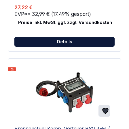
IP44 Für den Außenbereich geeignet Abmessungen
27,22 €
(L x B x H): 17,5 x 8,5 x 20 cm Gewicht: 620 g
EVP**
32,99 €
(17.49% gespart)
Preise inkl. MwSt. ggf. zzgl. Versandkosten
Details
%
Brennenstuhl Komp. Verteiler BSV 3-FI /