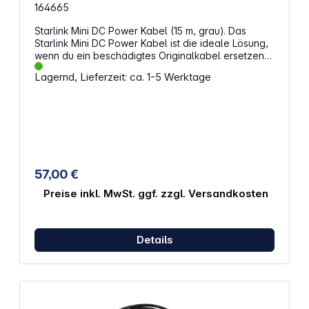
164665
Starlink Mini DC Power Kabel (15 m, grau). Das
Starlink Mini DC Power Kabel ist die ideale Lösung,
wenn du ein beschädigtes Originalkabel ersetzen
oder eine flexible Installation ermöglichen
Lagernd, Lieferzeit: ca. 1-5 Werktage
möchtest. Mit einer Länge von 15 Metern und einer
grauen Farbe passt es perfekt zu deinem Starlink
Mini Kit und ist wasserdicht, sodass es auch im
Freien verwendet werden kann. Eigenschaften: Typ:
Gleichstrom-Stromkabel (DC) für zuverlässige
Stromversorgung Länge: 15 Meter für größere
Entfernungen zwischen Router und Satellit Farbe:
Grau für eine dezente Optik Kompatibilität:
57,00 €
Ausschließlich für das Starlink Mini Kit Wasserdicht:
Geeignet für den Einsatz im Freien
Preise inkl. MwSt. ggf. zzgl. Versandkosten
Stromversorgung: Erfordert eine 100-W-Stromquelle
(20 V / 5 A)
Details