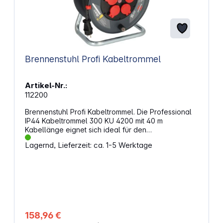
Brennenstuhl Profi Kabeltrommel
Artikel-Nr.:
112200
Brennenstuhl Profi Kabeltrommel. Die Professional
IP44 Kabeltrommel 300 KU 4200 mit 40 m
Kabellänge eignet sich ideal für den
Baustelleneinsatz und den Einsatz im Freien. Die
Lagernd, Lieferzeit: ca. 1-5 Werktage
Kabeltrommel mit 5 spritzwassergeschützten
Schutzkontakt-Steckdosen verfügt über einen
Überhitzungsschutz, Kontroll-Leuchte bei
Überhitzung und Überlastung und einer optischen
Bereitschaftsanzeige im Steckdoseneinsatz. Die
Kabelrolle ist mit dem innovativen Tragegriff
"cablepilot" ausgestattet, welcher freie Hände
beim Transport, praktisches Aufhängen und
158,96 €
schnelles Ab- und Aufrollen ermöglicht.