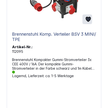
Brennenstuhl Komp. Verteiler BSV 3 MINI/
TPE
Artikel-Nr.:
112095
Brennenstuhl Kompakter Gummi-Stromverteiler 3x
CEE 400V / 16A. Der kompakte Gummi-
Stromverteiler in der Farbe schwarz und 1m Kabel
besticht durch seine Qualität und Sicherheit in allen
Lagernd, Lieferzeit: ca. 1-5 Werktage
Bereichen. Er eignet sich ideal für den
Baustelleneinsatz oder generell für den ständigen
Einsatz im Freien, dank des
spritzwassergeschützten Gehäuses und einer
Temperaturbeständigkeit von -30°C bis + 80°C.
Zudem überzeugt er durch seine Beständigkeit -
Öle, Fette, Benzin oder Säuren können ihm nichts.
Eigenschaften: Mehrfachverteiler aus Gummi für