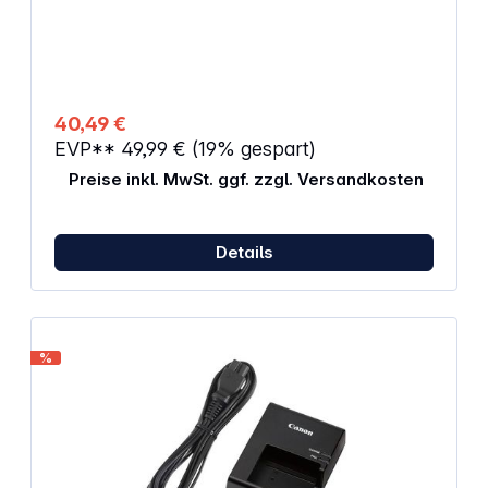
Ladezustand Ihres Akkus im Auge. Anhand der
Prozentanzeige können Sie sehen, wann Sie
endlich weiteraufnehmen können. Details:
Ladegerät für Akku der W-Serie Aufladen über
Netzteil Kompatibel mit Kameras mit Akkus der W-
Serie Den Ladestatus können Sie während des
40,49 €
Ladevorgangs prüfen
EVP**
49,99 €
(19% gespart)
Preise inkl. MwSt. ggf. zzgl. Versandkosten
Details
%