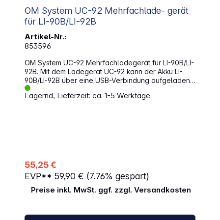
OM System UC-92 Mehrfachlade- gerät
für LI-90B/LI-92B
Artikel-Nr.:
853596
OM System UC-92 Mehrfachladegerät für LI-90B/LI-
92B. Mit dem Ladegerät UC-92 kann der Akku LI-
90B/LI-92B über eine USB-Verbindung aufgeladen
werden. Es kann auch mit dem Netzkabel F-5AC (
Lagernd, Lieferzeit: ca. 1-5 Werktage
optional erhältlich) verwendet werden.
Eigenschaften: Akkuladegerät passend für LI-
90B/LI‑92B USB-Ladegerät Kann auch an
Wechselstromgeladen werden in Kombination mit
dem Netzkabel F-5AC (nicht im Lieferumfang
enthalten) LED-Kontrollleuchte
55,25 €
EVP**
59,90 €
(7.76% gespart)
Preise inkl. MwSt. ggf. zzgl. Versandkosten