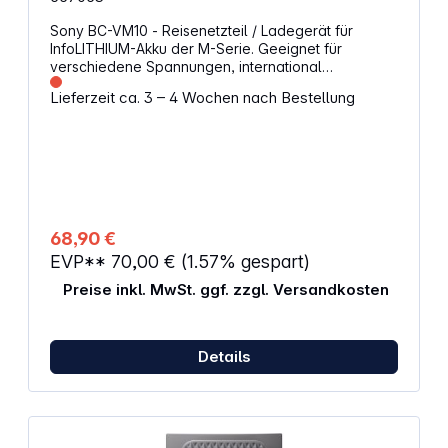
Sony BC-VM10 - Reisenetzteil / Ladegerät für
InfoLITHIUM-Akku der M-Serie. Geeignet für
verschiedene Spannungen, international
verwendbar Kompaktes, platzsparendes Design -
Lieferzeit ca. 3 – 4 Wochen nach Bestellung
ideal für Reisen Ladedauer kompatibler Akkus: NP-
FM500H: 175 Min NP-QM71D: 280 Min NP-QM91D:
465 Min NP-FM50: 130 Min
68,90 €
EVP**
70,00 €
(1.57% gespart)
Preise inkl. MwSt. ggf. zzgl. Versandkosten
Details