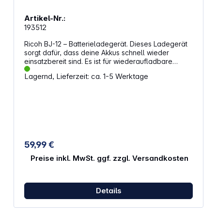
Artikel-Nr.:
193512
Ricoh BJ-12 – Batterieladegerät. Dieses Ladegerät
sorgt dafür, dass deine Akkus schnell wieder
einsatzbereit sind. Es ist für wiederaufladbare
Batterien ausgelegt und unterstützt eine effiziente
Lagernd, Lieferzeit: ca. 1-5 Werktage
Energieversorgung. Mit der kompakten Bauweise
passt es problemlos in jede Tasche und ist ideal für
den mobilen Einsatz. Eigenschaften: Lädt zwei
Akkus gleichzeitig, um Zeit zu sparen USB-C-
Anschluss für eine schnelle und einfache
Verbindung Ungefähre Ladezeit von zwei Stunden
für zügige Einsatzbereitschaft Platzsparendes
Design für unkomplizierten Transport Langlebige
59,99 €
Konstruktion für dauerhafte Nutzung Passend für
wiederaufladbare Batterien DB-120
Preise inkl. MwSt. ggf. zzgl. Versandkosten
Details