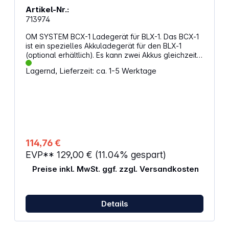
Artikel-Nr.:
713974
OM SYSTEM BCX-1 Ladegerät für BLX-1. Das BCX‑1
ist ein spezielles Akkuladegerät für den BLX‑1
(optional erhältlich). Es kann zwei Akkus gleichzeitig
in etwa 150 Minuten aufladen. Das Ladegerät
Lagernd, Lieferzeit: ca. 1-5 Werktage
verfügt über einen USB‑C‑Anschluss und kann
entweder mit dem F‑7AC, der im Lieferumfang
der OM‑1 enthalten ist, oder mit jedem anderen
USB‑C‑Netzteil, das mindestens 27 Watt oder 9 V
mit 3 A liefert, betrieben werden. Da es Power
Delivery kompatibel ist, kannst du auch eine
Powerbank verwenden, die Power Delivery 3.0
kompatibel ist, um deine Akkus unterwegs
114,76 €
aufzuladen. Eigenschaften: Doppel-Akkuladegerät
EVP**
129,00 €
(11.04% gespart)
Lädt 2 Akkus BLX‑1 in 150 Minuten auf
Stromversorgung über USB-C Power Delivery 3.0
Preise inkl. MwSt. ggf. zzgl. Versandkosten
kompatibel
Details