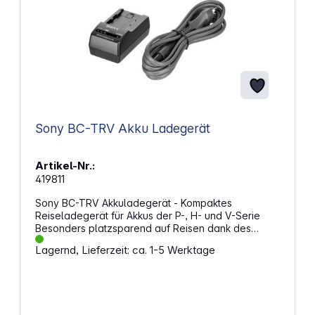
Sony BC-TRV Akku Ladegerät
Artikel-Nr.:
419811
Sony BC-TRV Akkuladegerät - Kompaktes
Reiseladegerät für Akkus der P-, H- und V-Serie
Besonders platzsparend auf Reisen dank des
kompakten, tragbaren Designs Geeignet für
Lagernd, Lieferzeit: ca. 1-5 Werktage
verschiedene Spannungen und deshalb besonders
praktisch für internationale Reisen (AC 100 – 240 V,
50 Hz/60 Hz) Ladezustandsanzeige über 3-geteilte
LED – kein Raten mehr bzgl. der verfügbaren
Strommenge