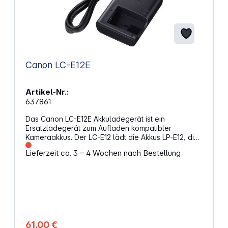
Canon LC-E12E
Artikel-Nr.:
637861
Das Canon LC-E12E Akkuladegerät ist ein
Ersatzladegerät zum Aufladen kompatibler
Kameraakkus. Der LC-E12 lädt die Akkus LP-E12, die
sich im Lieferumfang der Kamera befinden. Dieses
Lieferzeit ca. 3 – 4 Wochen nach Bestellung
Ladegerät ist ideal als Reserve- und Ersatzgerät im
Studio oder unterwegs. Eigenschaften: Ein
Ersatzladegerät zum Aufladen kompatibler
Kameraakkus Passend für die LP-E12 Lithium-Ionen-
Akkus (nicht im Lieferumfang) Ladezeit ca. 2
Stunden 100-240 V Stromzufuhr für den Einsatz
überall auf der Welt Zwei Lämpchen zeigen den
Ladevorgang und die vollständige Aufladung des
61,00 €