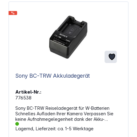
%
Sony BC-TRW Akkuladegerät
Artikel-Nr.:
776538
Sony BC-TRW Reiseladegerät für W-Batterien
Schnelles Aufladen Ihrer Kamera Verpassen Sie
keine Aufnahmegelegenheit dank der Akku-
Schnellladefunktion Ihrer Kamera. Das kompakte
Lagernd, Lieferzeit: ca. 1-5 Werktage
Ladegerät passt in jede Tasche.
Ladezustandsanzeige Behalten Sie den