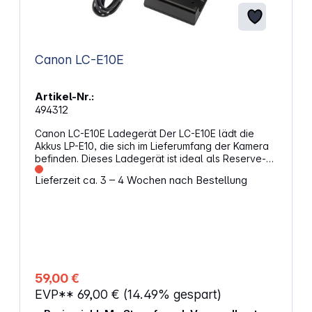
Canon LC-E10E
Artikel-Nr.:
494312
Canon LC-E10E Ladegerät Der LC-E10E lädt die
Akkus LP-E10, die sich im Lieferumfang der Kamera
befinden. Dieses Ladegerät ist ideal als Reserve-
und Ersatzgerät im Studio oder unterwegs.
Lieferzeit ca. 3 – 4 Wochen nach Bestellung
Eigenschaften: Für den Akku LP-E10 Ladezeit ca. 2
Stunden Überall auf der Welt einsetzbar
59,00 €
EVP**
69,00 €
(14.49% gespart)