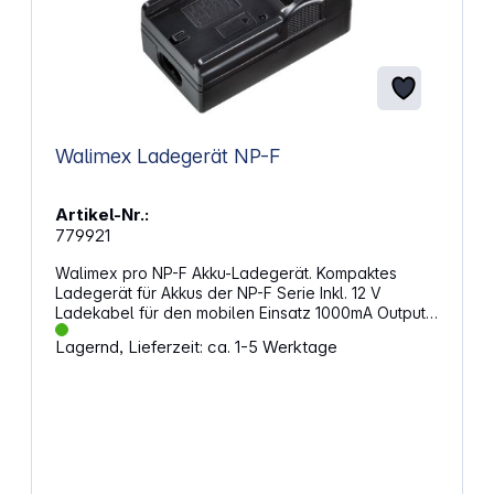
Walimex Ladegerät NP-F
Artikel-Nr.:
779921
Walimex pro NP-F Akku-Ladegerät. Kompaktes
Ladegerät für Akkus der NP-F Serie Inkl. 12 V
Ladekabel für den mobilen Einsatz 1000mA Output
für schnelles Aufladen der Akkus Mit Lade-Kontroll-
Lagernd, Lieferzeit: ca. 1-5 Werktage
LED Automatische Endabschaltung 2 in 1 Ladegerät
für NP-F AkkusKompaktes Ladegerät mit
Netzstecker für den stationären oder für den
mobilen Einsatz dank 12 V Ladekabel. Mit 1000mA
sorgt es für ein schnelles Aufladen der Akkus. Eine
LED Anzeige informiert zuverlässig über den
aktuellen Ladestatus. Das integrierte, automatische
Abschaltsystem verhindert eine Beschädigung des