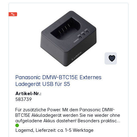
%
Panasonic DMW-BTC15E Externes
Ladegerät USB für S5
Artikel-Nr.:
583739
Für zusätzliche Power. Mit dem Panasonic DMW-
BTC15E Akkuladegerät werden Sie nie wieder ohne
aufgeladene Akkus dastehen! Besonders praktisch
ist die Funktion, dass das Laden sowohl über USB
Lagernd, Lieferzeit: ca. 1-5 Werktage
als auch über die Steckdose möglich ist.