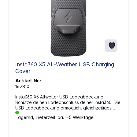
Insta360 X5 All-Weather USB Charging
Cover
Artikel-Nr.:
162810
Insta360 X5 Allwetter USB-Ladeabdeckung.
Schütze deinen Ladeanschluss deiner Insta360. Die
USB-Ladeabdeckung ermöglicht gleichzeitiges
Laden und Aufnehmen, selbst bei Regen oder
Lagernd, Lieferzeit: ca. 1-5 Werktage
Schnee – perfekt für die Content-Erstellung unter
freiem Himmel. Perfekt für Outdoor-AbenteuerMit
dem IPX4-Schutz bietet die Abdeckung zusätzlichen
Sicherheit vor Regen und Schnee. Ideal für