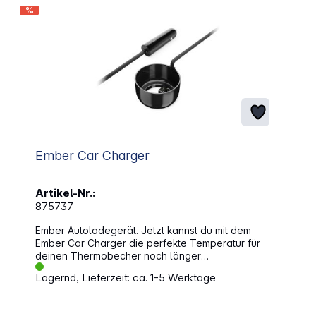
%
Ember Car Charger
Artikel-Nr.:
875737
Ember Autoladegerät. Jetzt kannst du mit dem
Ember Car Charger die perfekte Temperatur für
deinen Thermobecher noch länger
aufrechterhalten. Dein Ember Travel Mug bleibt
Lagernd, Lieferzeit: ca. 1-5 Werktage
somit auf einer Autofahrt oder beim Pendeln voll
aufgeladen. Der Ember Car Charger wird über eine
12-V-Steckdose an das Auto angeschlossen.