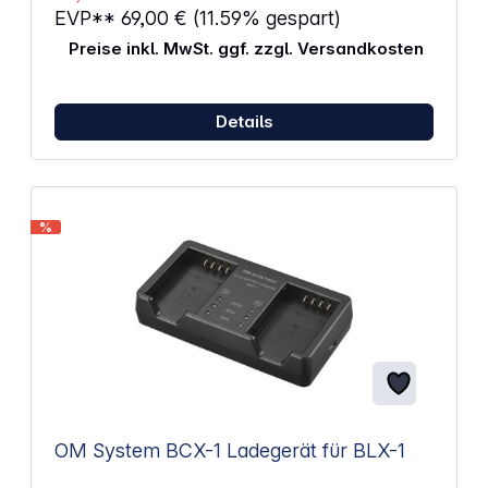
Akkus an
EVP**
69,00 €
(11.59% gespart)
Preise inkl. MwSt. ggf. zzgl. Versandkosten
Details
%
OM System BCX-1 Ladegerät für BLX-1