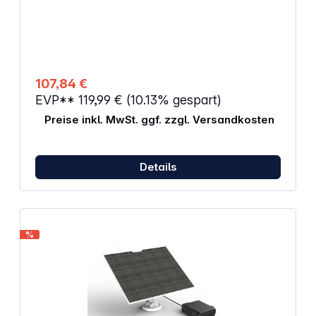
Eigenschaften: Zusätzliches Akkuladegerät Für
ausgewählte Akkus Laden über die Steckdose und
über USB möglich
107,84 €
EVP**
119,99 €
(10.13% gespart)
Preise inkl. MwSt. ggf. zzgl. Versandkosten
Details
%