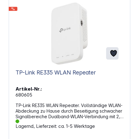
%
TP-Link RE335 WLAN Repeater
Artikel-Nr.:
680605
TP-Link RE335 WLAN Repeater. Vollständige WLAN-
Abdeckung zu Hause durch Beseitigung schwacher
Signalbereiche Dualband-WLAN-Verbindung mit 2,4
GHz (300 Mbit/s) und 5 GHz (867 Mbit/s) für ein
Lagernd, Lieferzeit: ca. 1-5 Werktage
stabileres WLAN-Erlebnis Erzeugt ein Mesh-
Netzwerk durch Verbindung zu einem OneMesh-
Router, um eine nahtlose Abdeckung im gesamten