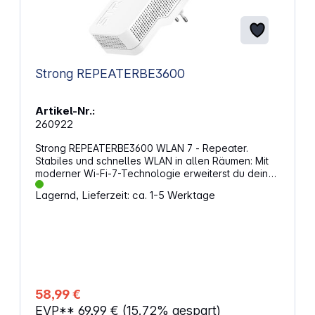
Strong REPEATERBE3600
Artikel-Nr.:
260922
Strong REPEATERBE3600 WLAN 7 - Repeater.
Stabiles und schnelles WLAN in allen Räumen: Mit
moderner Wi-Fi-7-Technologie erweiterst du dein
bestehendes Netzwerk gezielt und schließt
Lagernd, Lieferzeit: ca. 1-5 Werktage
Funklöcher zuverlässig. Dualband-
Geschwindigkeiten von bis zu 3600 Mbit/s sorgen
für flüssiges Streaming, Arbeiten und Gaming, auch
wenn mehrere Geräte gleichzeitig verbunden sind.
Die Einrichtung erfolgt schnell und ohne
Vorkenntnisse, sodass du in wenigen Minuten
online bist. Mehr Reichweite und flexible
NutzungNeben der klassischen Repeater-Funktion
58,99 €
lässt sich das Gerät auch als Zugangspunkt
EVP**
69,99 €
(15.72% gespart)
einsetzen und bietet damit zusätzliche Optionen für