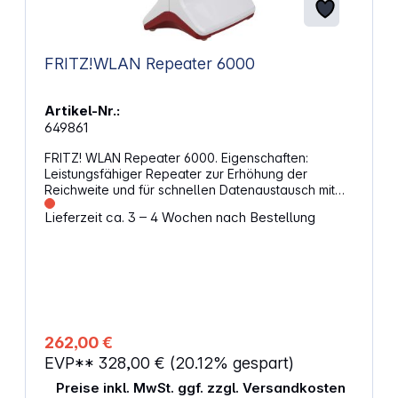
FRITZ!WLAN Repeater 6000
Artikel-Nr.:
649861
FRITZ! WLAN Repeater 6000. Eigenschaften:
Leistungsfähiger Repeater zur Erhöhung der
Reichweite und für schnellen Datenaustausch mit
mehreren Geräten im WLAN WLAN Mesh: Verbinden
Lieferzeit ca. 3 – 4 Wochen nach Bestellung
Sie mehrere kompatible Geräte zu einem
intelligenten System Unterstützt schnelles Wi-Fi 6 1x
2,5 Gigabit LAN Anschluss 1x 1 Gigabit LAN
Anschluss Kann als LAN-Brücke über Kabel mit dem
Router verbunden werden WPA2 / WPA3
Verschlüsselung WPS Taste, Einrichtung per
Knopfdruck Anzeige des WLAN Status und der
Empfangsstärke Es wird das Internetprotokoll IPv6
262,00 €
unterstützt Einfache browserbasierte
EVP**
328,00 €
(20.12% gespart)
Bedienoberfläche Optimal abgestimmt auf Fritz!
Box-Modelle
Preise inkl. MwSt. ggf. zzgl. Versandkosten