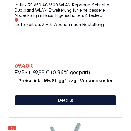
tp-link RE 650 AC2600 WLAN Repeater. Schnelle
Dualband WLAN-Erweiterung für eine bessere
Abdeckung im Haus. Eigenschaften: 4 feste
Antennen Dualband Wi-Fi: 800 Mbps auf 2,4 GHz +
Lieferzeit ca. 3 – 4 Wochen nach Bestellung
1733 Mbps auf 5 GHz 4x4 Mu-MIMO: Gleichzeitige
Datenübertragung an mehrere Geräte
Beamforming-Technologie: Direkte Übertragung
von Wi-Fi-Signalen an einzelne Geräte für bessere
Verbindungen Gigabit Ethernet Anschluss RJ45 für
schnellere kabelgebundene Verbindungen
Signallicht, zur Ermittlung des besten Standorts für
eine optimale Wi-Fi Abdeckung AP-Modus Zugriff
69,40 €
und Verwaltung über tp-link Tether App (iOS und
EVP**
69,99 €
(0.84% gespart)
Android kompatibel)
Preise inkl. MwSt. ggf. zzgl. Versandkosten
Details
%