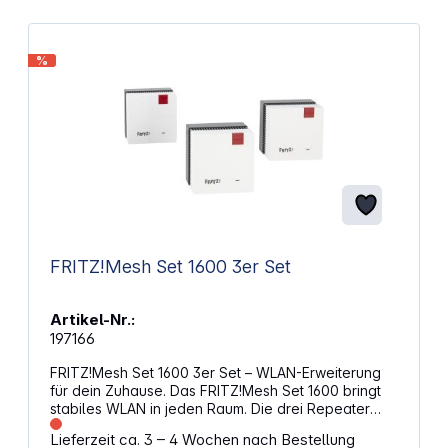
Mbit/s sorgt für flüssiges Streaming und schnelle
Downloads Erweitert das bestehende Wi‑Fi-Signal
und reduziert effektiv Funklöcher WPS-Taste
%
vereinfacht die Einrichtung und erhöht die
Netzwerksicherheit Flexible Nutzung als Repeater
oder Access Point passt sich deiner
Netzwerkstruktur an 4 interne Antennen verbessern
die Signalstärke und Reichweite im Alltag Ethernet-
Anschluss erlaubt kabelgebundene Verbindungen
für Geräte wie Smart TV oder PC Integriertes
Nachtlicht bietet zusätzliche Orientierung und
praktische Nutzung im Wohnraum
FRITZ!Mesh Set 1600 3er Set
Artikel-Nr.:
197166
FRITZ!Mesh Set 1600 3er Set – WLAN-Erweiterung
für dein Zuhause. Das FRITZ!Mesh Set 1600 bringt
stabiles WLAN in jeden Raum. Die drei Repeater
arbeiten im Mesh-Verbund und sorgen für eine
Lieferzeit ca. 3 – 4 Wochen nach Bestellung
durchgängige Verbindung ohne Unterbrechungen.