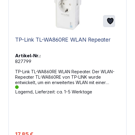
Gewicht: ca. 208 g Farbe: weiß
TP-Link TL-WA860RE WLAN Repeater
Artikel-Nr.:
827799
TP-Link TL-WA860RE WLAN Repeater. Der WLAN-
Repeater TL-WA860RE von TP-LINK wurde
entwickelt, um ein erweitertes WLAN mit einer
breiteren Abdeckung und einer größeren
Lagernd, Lieferzeit: ca. 1-5 Werktage
Reichweite zu schaffen. Er bietet den Repeater-
Modus als standardmäßigen WLAN-Modus, und
agiert als "Relaisstation", um WLAN-Signale von
einem Basisrouter oder von einem Accesspoint
eines Netzwerkes aufzunehmen und das Signal
sodann einwandfrei in bisher unerreichbare oder
schwierig zu verkabelnde Bereiche zu vergrößern.
Mit seinem LAN-Port ist er in der Lage,
17,85 €