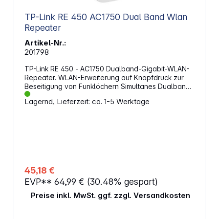
TP-Link RE 450 AC1750 Dual Band Wlan
Repeater
Artikel-Nr.:
201798
TP-Link RE 450 - AC1750 Dualband-Gigabit-WLAN-
Repeater. WLAN-Erweiterung auf Knopfdruck zur
Beseitigung von Funklöchern Simultanes Dualband:
Bis zu 450 Mbit/s auf 2,4GHz und bis zu 1300 Mbit/s
Lagernd, Lieferzeit: ca. 1-5 Werktage
auf 5GHz, ideal für HD-Videostreaming und Online-
Gaming 1 Gigabit-LAN-Port zur Integration
kabelgebundener Netzwerkgeräte wie
Spielekonsolen, Smart-TVs in ein WLAN Externe
Antennen für noch bessere Reichweite Zum
Einstecken in die Steckdose High-Speed-Modus für
maximale Performance Praktische
Signalstärkeanzeige hilft bei der optimalen
45,18 €
Platzierung Kompatibel mit allen 802.11a/b/g/n/ac-
EVP**
64,99 €
(30.48% gespart)
WLAN-Routern Sie wünschen sich vollen WLAN-
Empfang im ganzen Haus? Der AC1750-Dualband-
Preise inkl. MwSt. ggf. zzgl. Versandkosten
WLAN-Repeater RE450 macht Schluss mit
Funklöchern und verlängert das WLAN-Signal
einwandfrei in bisher unerreichte oder schwer zu