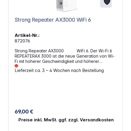
Strong Repeater AX3000 WiFi 6
Artikel-Nr.:
872076
Strong Repeater AX3000 WiFi 6. Der Wi-Fi 6
REPEATERAX 3000 ist die neue Generation von Wi-
Fi mit höherer Geschwindigkeit und höherer
Kapazität! Er ist eine perfekte 2-in-1-Lösung: Wi-Fi
Lieferzeit ca. 3 – 4 Wochen nach Bestellung
Extender und Access Point und funktioniert mit
jedem Standard-Router oder -Gateway. Mit einer
maximalen Geschwindigkeit von 3000 Mbit/s ist der
Wi-Fi 6 REPEATERAX 3000 eine kompakte
Steckdosenlösung, die für eine äußerst bequeme
Platzierung konzipiert wurde. Es könnte nicht
einfacher sein, die drahtlose Abdeckung zu
erweitern. Sie müssen nur die WPS-Taste drücken.
69,00 €
Das System aus 2 einstellbaren externen Antennen
in Kombination mit einem intelligenten LED-System
Preise inkl. MwSt. ggf. zzgl. Versandkosten
zur optimalen Positionierung des Repeaters sorgt
für eine breite und zuverlässige Wi-Fi Abdeckung in