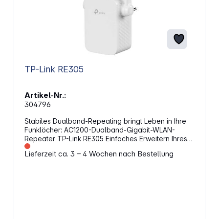
TP-Link RE305
Artikel-Nr.:
304796
Stabiles Dualband-Repeating bringt Leben in Ihre
Funklöcher: AC1200-Dualband-Gigabit-WLAN-
Repeater TP-Link RE305 Einfaches Erweitern Ihres
WLANs Haben Sie genug von WLAN-Funklöchern in
Lieferzeit ca. 3 – 4 Wochen nach Bestellung
Ihrer Wohnung? Der Repeater RE305 verbindet sich
drahtlos mit Ihrem WLAN-Router und erweitert
dessen Signal an bisher unerreichte Stellen.
Gleichzeitig werden Interferenzen verringert, um ein
zuverlässiges WLAN zu gewährleisten. Schnelles
Dualband-WLANDer RE305 arbeitet auf zwei
Frequenzbändern und unterstützt so mehr
Clientgeräte als ein Single-Band-Gerät. Surfen und