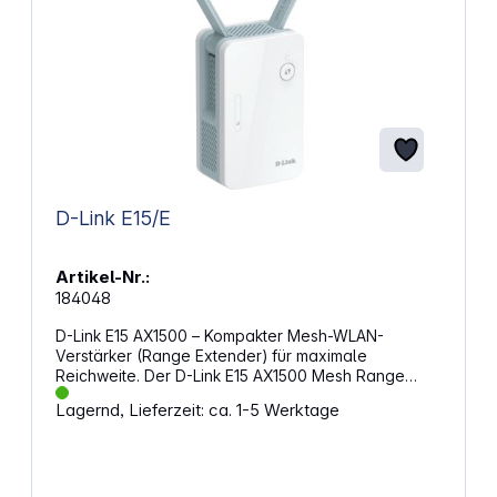
D-Link E15/E
Artikel-Nr.:
184048
D-Link E15 AX1500 – Kompakter Mesh-WLAN-
Verstärker (Range Extender) für maximale
Reichweite. Der D-Link E15 AX1500 Mesh Range
Extender ist ein leistungsstarker WLAN-Verstärker
Lagernd, Lieferzeit: ca. 1-5 Werktage
mit Wi-Fi 6-Technologie, der für moderne Smart
Homes entwickelt wurde. Er bietet AI-gestützte
Optimierung, nahtlose Mesh-Integration und hohe
Geschwindigkeiten für Streaming, Gaming und
Home-Office. Dank seines kompakten