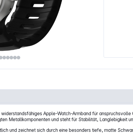
46/49mm Carbon Black"
iderstandsfähiges Apple-Watch-Armband für anspruchsvolle Out
ten Metallkomponenten und steht für Stabilität, Langlebigkeit u
ältlich und zeichnet sich durch eine besonders tiefe, matte Sc