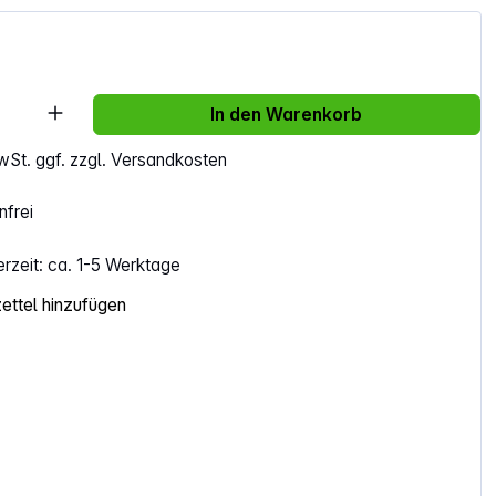
Anzahl: Gib den gewünschten Wert ein ode
In den Warenkorb
MwSt. ggf. zzgl. Versandkosten
frei
erzeit: ca. 1-5 Werktage
ttel hinzufügen