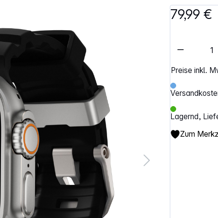
79,99 €
Artikel 
Preise inkl. 
Versandkosten
Lagernd, Lief
Zum Merkze