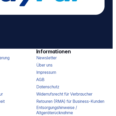
Informationen
erung
Newsletter
Über uns
Impressum
AGB
Datenschutz
ur
Widerrufsrecht für Verbraucher
eit
Retouren (RMA) für Business-Kunden
Entsorgungshinweise /
Altgeräterücknahme