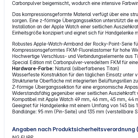
Carbonpulver beigemischt, wodurch eine intensive Farbwir
Das kompressionsgeformte Material verfügt über eine struk
sorgen. Eine z-förmige Übergangssektion unterstützt die 
Installation an der Apple Watch einer seitlichen Ausziehkr
Einheitsgröße konzipiert und eignet sich für Handgelenke 
Robustes Apple-Watch-Armband der Rocky-Point-Serie für 
Kompressionsgeformtes FKM-Fluorelastomer für hohe Wid
Hochwertige Verschluss- und Verbindungselemente aus Tit
Special Edition mit Carbonpulver-veredeltem FKM für ein
Hardware-Farbe
: Natural (silberfarbenes Titan)
Wasserfeste Konstruktion für den täglichen Einsatz unter
Strukturierte Oberfläche mit integrierten Belüftungsrillen 
Z-förmige Übergangssektion für eine ergonomische Anp
Widerstandsfähig gegenüber einer seitlichen Ausziehkraft v
Kompatibel mit Apple Watch 49 mm, 46 mm, 45 mm, 44 mm 
Geeignet für Handgelenke mit einem Umfang von 145 bis
Bandlänge: 95 mm (Pin-Seite) und 135 mm (verstellbare S
Angaben nach Produktsicherheitsverordnung 
NG EURP