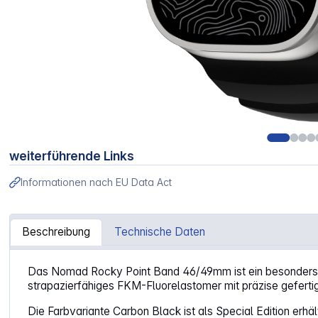
weiterführende Links
Informationen nach EU Data Act
Beschreibung
Technische Daten
Artikelinformationen "Nomad Rocky Point Band Natural 
Das Nomad Rocky Point Band 46/49mm ist ein besonders w
strapazierfähiges FKM-Fluorelastomer mit präzise gefertig
Die Farbvariante Carbon Black ist als Special Edition erh