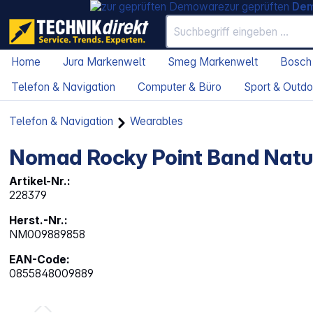
zur geprüften
De
Home
Jura Markenwelt
Smeg Markenwelt
Bosch
Telefon & Navigation
Computer & Büro
Sport & Outdo
Telefon & Navigation
Wearables
Nomad Rocky Point Band Natu
Artikel-Nr.:
228379
Herst.-Nr.:
NM009889858
EAN-Code:
0855848009889