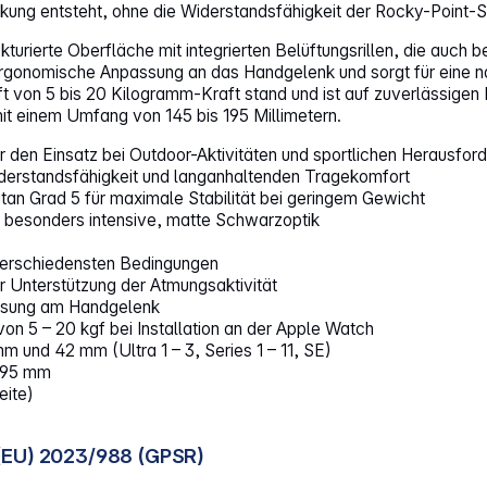
kung entsteht, ohne die Widerstandsfähigkeit der Rocky-Point-Se
turierte Oberfläche mit integrierten Belüftungsrillen, die auch
ergonomische Anpassung an das Handgelenk und sorgt für eine na
aft von 5 bis 20 Kilogramm-Kraft stand und ist auf zuverlässigen
mit einem Umfang von 145 bis 195 Millimetern.
den Einsatz bei Outdoor-Aktivitäten und sportlichen Herausfor
erstandsfähigkeit und langanhaltenden Tragekomfort
an Grad 5 für maximale Stabilität bei geringem Gewicht
e besonders intensive, matte Schwarzoptik
 verschiedensten Bedingungen
zur Unterstützung der Atmungsaktivität
assung am Handgelenk
on 5 – 20 kgf bei Installation an der Apple Watch
und 42 mm (Ultra 1 – 3, Series 1 – 11, SE)
 195 mm
eite)
(EU) 2023/988 (GPSR)