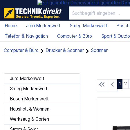
zur geprüften
De
Home
Jura Markenwelt
Smeg Markenwelt
Bosch
Telefon & Navigation
Computer & Büro
Sport & Outdo
Computer & Büro
Drucker & Scanner
Scanner
Jura Markenwelt
Seite
Se
1
2
Smeg Markenwelt
Bosch Markenwelt
Haushalt & Wohnen
Werkzeug & Garten
Strom & Solar