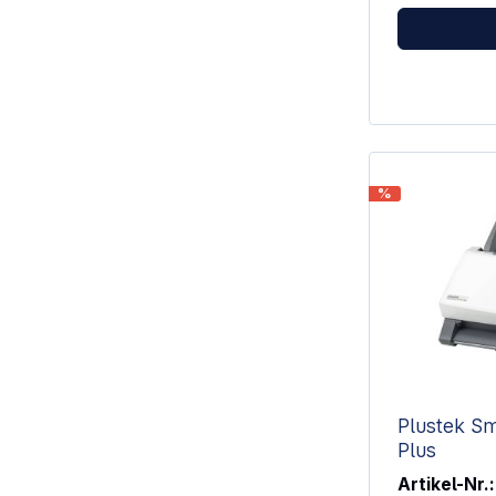
häufige Nutzung Kompakte 
für platzsp
Kompatibel mit: Reflecta x22
%
Plustek S
Plus
Artikel-Nr.: