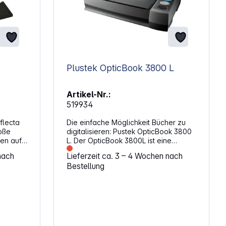
Plustek OpticBook 3800 L
Artikel-Nr.:
519934
flecta
Die einfache Möglichkeit Bücher zu
oße
digitalisieren: Pustek OpticBook 3800
en auf
L. Der OpticBook 3800L ist eine
t
erschwingliche Lösung nicht nur für
nach
Lieferzeit ca. 3 – 4 Wochen nach
r mit
alle Buchenthusiasten, Bibliothekare,
Bestellung
en mit
Studenten und Lehrer, sondern auch
s-
für jeden, der seine Buchbestände,
Zeitschriften und andere gebundene
Materialien in digitale Dateien
 verfügt
umwandeln möchte. SPEZIELLES
cm
DESIGN, OPTIMIERT FÜR BUCH-
RÜCKEN UND DAS SCANNEN VON