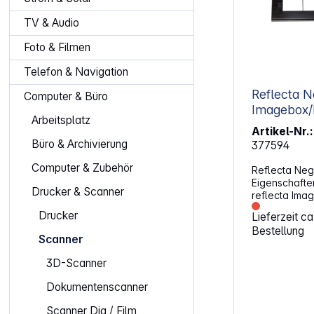
TV & Audio
Foto & Filmen
Telefon & Navigation
Reflecta N
Computer & Büro
Imagebox
Arbeitsplatz
Artikel-Nr.:
Büro & Archivierung
377594
Computer & Zubehör
Reflecta Nega
Eigenschaften: Negativhalte
Drucker & Scanner
reflecta Ima
/ MemoScan
Drucker
Lieferzeit c
Bestellung
Scanner
3D-Scanner
Dokumentenscanner
Scanner Dia / Film