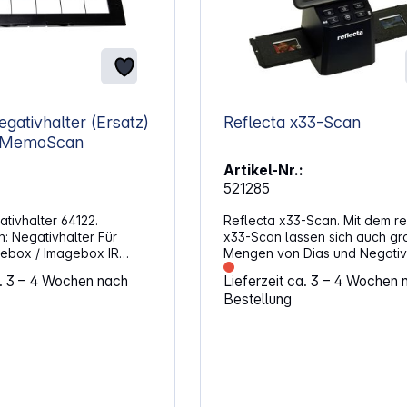
egativhalter (Ersatz)
Reflecta x33-Scan
/MemoScan
Artikel-Nr.:
521285
tivhalter 64122.
Reflecta x33-Scan. Mit dem re
r Für
x33-Scan lassen sich auch gr
gebox / Imagebox IR
Mengen von Dias und Negativ
einfache, aber hochwertige Ar
a. 3 – 4 Wochen nach
Lieferzeit ca. 3 – 4 Wochen 
digitalisieren. Ein CMOS-Senso
Bestellung
15,3 Megapixeln sorgt zusamm
der reflecta Bildverbesserung
Technologie IET für höchste
Bildqualität und brillante
Farbwiedergabe. Der Scanner
über ein IPS-Display mit 12,7 
Diagonale und einem großen