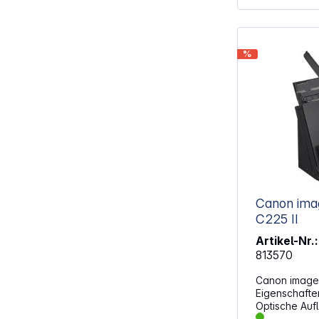
Vorlageneinz
Seiten Verbesserte
Transportmec
Verarbeitung Integrierter Ultraschall
%
Sensor zur V
Mehrfacheinzügen G
Scannen von 
Papierformat
TWAIN- und W
Anbindung a
Dokumenten
Inklusive Plu
Plustek Doc
Canon im
C225 II
Artikel-Nr.:
813570
Canon image
Eigenschaften: Farbtiefe: 2
Optische Auflös
Chip: CMOS CIS Scanbereich: