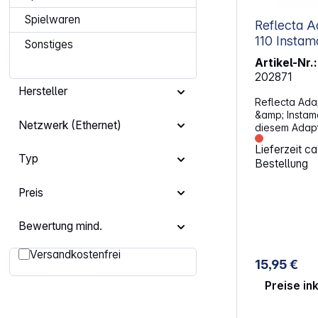
Spielwaren
Reflecta A
110 Instamatic 126 für x22 x33
Sonstiges
x44
Artikel-Nr.:
202871
Hersteller
Reflecta Ada
&amp; Instama
Netzwerk (Ethernet)
diesem Adapt
Reflecta Sca
Lieferzeit c
verschiedene
Typ
Bestellung
Halterungen s
110 und Insta
sorgen für ei
Preis
deiner Dias u
klare Ergebni
Bewertung mind.
Digitalisieru
Aufnahmen. E
Filter hinzufügen: Versandkostenfrei
Versandkostenfrei
Passgenaue A
15,95 €
und Instamatic 126 Sicher
für gleichmä
Preise in
Einfache Mon
Werkzeug Langlebige Materialien für