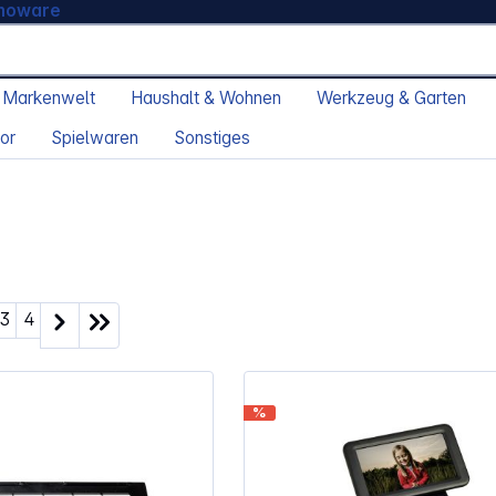
moware
 Markenwelt
Haushalt & Wohnen
Werkzeug & Garten
or
Spielwaren
Sonstiges
ite
Seite
Seite
3
4
%