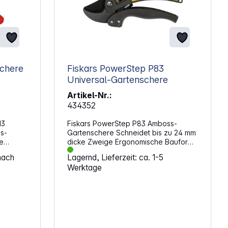
Gartenschere
Fiskars PowerStep P83
Universal-Gartenschere
Artikel-Nr.:
434352
13
Fiskars PowerStep P83 Amboss-
Gartenschere Schneidet bis zu 24 mm
e
dicke Zweige Ergonomische Bauform
Länge: 190 mm
nach
Lagernd, Lieferzeit: ca. 1-5
Werktage
r)