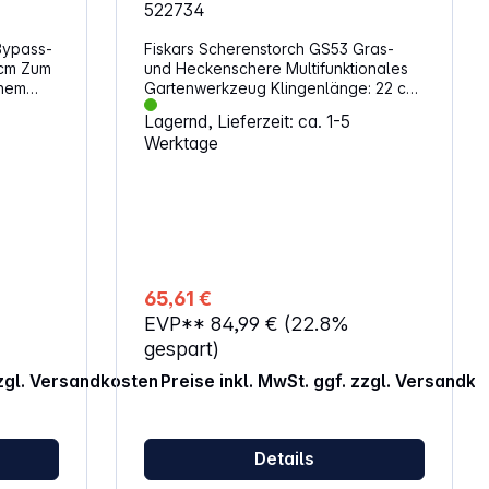
522734
Fiskars Scherenstorch GS53 Gras-
und Heckenschere Multifunktionales
inem
Gartenwerkzeug Klingenlänge: 22 cm
Flexibler Schneidkopf Länge: 899 mm
Lagernd, Lieferzeit: ca. 1-5
Werktage
65,61 €
EVP**
84,99 €
(22.8%
gespart)
zzgl. Versandkosten
Preise inkl. MwSt. ggf. zzgl. Versandk
Details