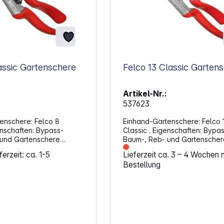
Felco 8 Classic Gartenschere
Felco 13 Classic 
Artikel-Nr.:
537623
enschere: Felco 8
Einhand-Gartenschere: Felco 
haften: Bypass-
Classic . Eigenschaften: Bypass-
 und Gartenschere
Baum-, Reb- und Gartenscher
r Schneidkopf
Abgewinkelter Schneidkopf
erzeit: ca. 1-5
Lieferzeit ca. 3 – 4 Wochen 
rgonomie Klingen
Hervorragende Ergonomie Klingen
Bestellung
ahl Für große
aus gehärtetem Stahl Für große
net (Rechtshänder)
Hände geeignet (Rechtshände
Länge: 210 mm Gewicht: 245 g
Länge: 270 mm Gewicht: 310 g