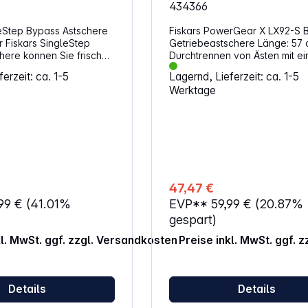
434366
leStep Bypass Astschere
Fiskars PowerGear X LX92-S Bypass-
r Fiskars SingleStep
Getriebeastschere Länge: 57 cm Zum
here können Sie frisches
Durchtrennen von Ästen mit e
en schneiden. Am besten
Durchmesser bis zu 38 mm
erzeit: ca. 1-5
Lagernd, Lieferzeit: ca. 1-5
e Schere, wenn Äste und
Aluminiumhebelarme Rutschfeste
Werktage
n Durchmesser von 35
Griffe Gewicht: 832 g
schreiten. Sie besticht
dernes Design,
e Farbe und
ne Elemente an den
e bestehen aus
ind jedoch so stabil, dass
rkopf-Arbeiten
47,47 €
nnen, ohne dass Ihre
,99 €
(41.01%
EVP**
59,99 €
(20.87%
 müde werden. Das
t beträgt 1050 Gramm.
gespart)
harfen Klingen verfügen
kl. MwSt. ggf. zzgl. Versandkosten
Preise inkl. MwSt. ggf. 
ihaftbeschichtung, durch
erringert wird und die
ützt werden. Sie sind
em Stahl hergestellt und
Details
Details
l und langlebig. Dieses
um Zurückschneiden von