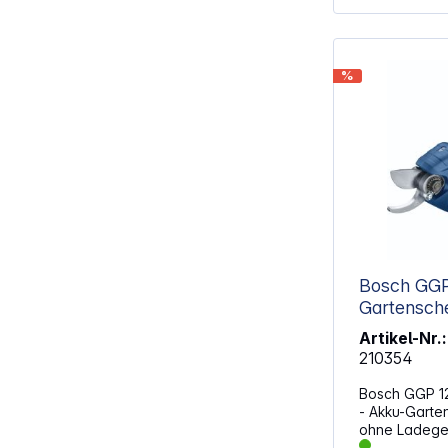
frischen und
und Sträuche
Eigenschaften: Abmessungen (B 
H): 17,5 x 57 x 2,5 cm 
%
antihaftbeschichtet Mater
gehärteter Stahl Material 
Kuns
Bosch GGP 12
Gartensch
Artikel-Nr.:
210354
Bosch GGP 12
- Akku-Garte
ohne Ladeger
Schneiden im 