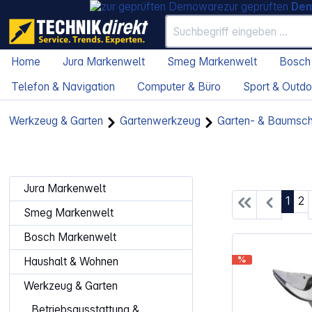
zur geprüften
De
Home
Jura Markenwelt
Smeg Markenwelt
Bosch
Telefon & Navigation
Computer & Büro
Sport & Outdo
Werkzeug & Garten
Gartenwerkzeug
Garten- & Baumsc
Jura Markenwelt
Seite
Se
1
2
Smeg Markenwelt
Bosch Markenwelt
%
Haushalt & Wohnen
Werkzeug & Garten
Betriebsausstattung &