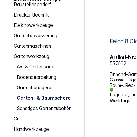
Baustellenbedarf
Drucklufttechnik
Elektrowerkzeuge
Gartenbewässerung
Gartenmaschinen
Gartenwerkzeug
Artikel-Nr.:
537602
Axt & Gartensäge
Einhand-Gart
Bodenbearbeitung
Classic . Eigensc
Baum-, Reb-
Gartenhandgerät
Abgewinkelte
Lagernd, Lief
Hervorragende E
Garten- & Baumschere
Werktage
aus gehärtetem St
Hände geeig
Sonstiges Gartenzubehör
Grill
Handwerkzeuge