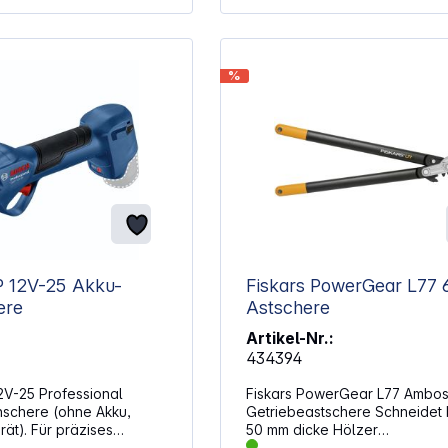
 kleinen Bäumen, Hecken
rn geeignet.
x L x
Gewicht: 957 g
%
ial Klingen:
Griffe:
tstoff Farbe: schwarz/orange
V-25 Akku-
Fiskars PowerGear L77 69cm
ere
Astschere
Artikel-Nr.:
434394
V-25 Professional
Fiskars PowerGear L77 Amboss-
nschere (ohne Akku,
Getriebeastschere Schneidet bis zu
ät). Für präzises
50 mm dicke Hölzer
Garten ist dieses
Antihaftbeschichtung Ergonomischer