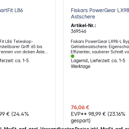
artFit L86
Fiskars PowerGear LX9
Astschere
Artikel-Nr.:
369546
6 Teleskop-
Fiskars PowerGear LX98-L By
Getriebeastschere. Eigenschaf
Effizienter, sauberer Schnitt v
d
mit bis zu 50 mm Durchmesser
erzeit: ca. 1-5
Lagernd, Lieferzeit: ca. 1-5
PowerGear Technologie reduz
Werktage
den Kraftaufwand bei jedem S
Leichte, sehr stabile
Aluminiumhebelarme Bypass-Klingen
mit Antihaftbeschichtung
Wetterbeständig
76,06 €
,99 €
(24.4%
EVP**
98,99 €
(23.16%
gespart)