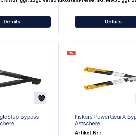
kl. MwSt. ggf. zzgl. Versandkosten
Preise inkl. MwSt. ggf. 
Details
Details
%
ngleStep Bypass
Fiskars PowerGearX By
stschere
Astschere
Artikel-Nr.: