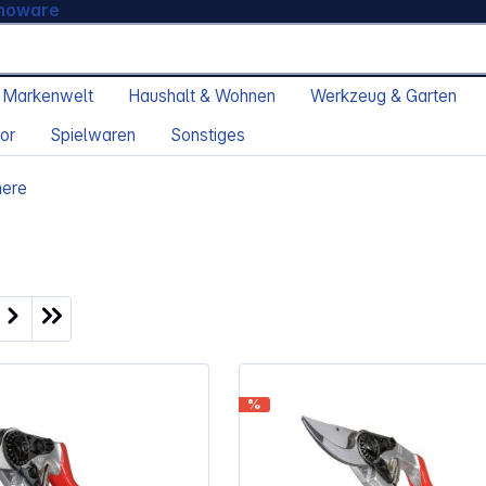
moware
 Markenwelt
Haushalt & Wohnen
Werkzeug & Garten
or
Spielwaren
Sonstiges
here
ite
%