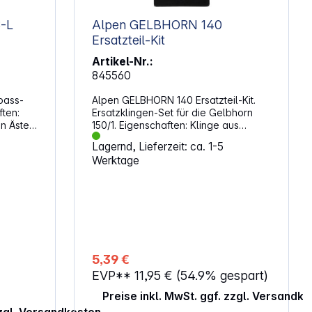
8-L
Alpen GELBHORN 140
Ersatzteil-Kit
Artikel-Nr.:
845560
pass-
Alpen GELBHORN 140 Ersatzteil-Kit.
ten:
Ersatzklingen-Set für die Gelbhorn
on Ästen
150/1. Eigenschaften: Klinge aus
hochwertigem, verchromten
Lagernd, Lieferzeit: ca. 1-5
iert
japanischen Kohlenstoffstahl Feder:
Werktage
chnitt
Spirale mit schwarzer Beschichtung
Stoßdämpfer Korrosionsschutz
Schraube und Mutter Einfacher
Wechsel
5,39 €
EVP**
11,95 €
(54.9% gespart)
Preise inkl. MwSt. ggf. zzgl. Versandk