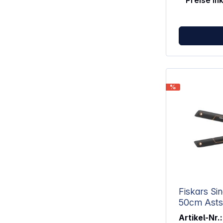
Preise in
%
Fiskars Si
50cm A
Artikel-Nr.: