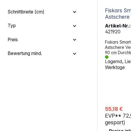
Fiskars Sm
Schnittbreite (cm)
Astschere
Typ
Artikel-Nr.:
421920
Preis
Fiskars SmartFit L8
Astschere Verstellbarer Griff: 65 bis
90 cm Durchtrennen von dicken Ästen:
Bewertung mind.
bis zu 50 mm Material: Aluminium un
Lagernd, Lief
Kunststoff
Werktage
55,18 €
EVP**
72
gespart)