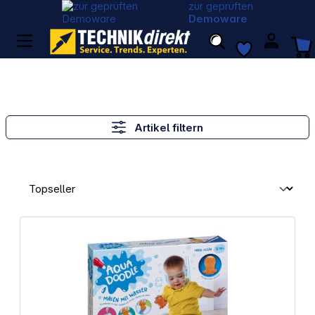
zur geprüften
Demoware
Artikel filtern