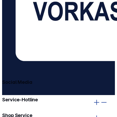
Social Media
gehe zu facebook
gehe zu instagram
Service-Hotline
Shop Service