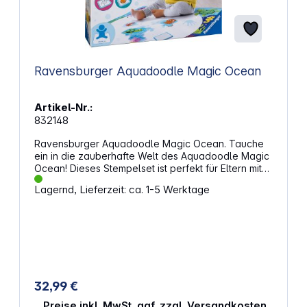
Ravensburger Aquadoodle Magic Ocean
Artikel-Nr.:
832148
Ravensburger Aquadoodle Magic Ocean. Tauche
ein in die zauberhafte Welt des Aquadoodle Magic
Ocean! Dieses Stempelset ist perfekt für Eltern mit
Kindern ab 12 Monaten. Der Stempel mit dem
Lagernd, Lieferzeit: ca. 1-5 Werktage
Oktopus-Motiv ermöglicht deinem Kind die
Erkundung der faszinierenden Unterwasserwelt.
Einfach das Stempelkissen mit Wasser anfeuchten
und die Fantasie freien Lauf lassen. Durch das
Wasser wird die Matte transparent und deine
kleinen Künstlerinnen und Künstler können
faszinierende Bilder entstehen lassen. Und das
Schönste daran ist, dass die Bilder verschwinden,
32,99 €
sobald das Wasser getrocknet ist. So kann der
Stempelspaß immer wieder von Neuem beginnen.
Preise inkl. MwSt. ggf. zzgl. Versandkosten