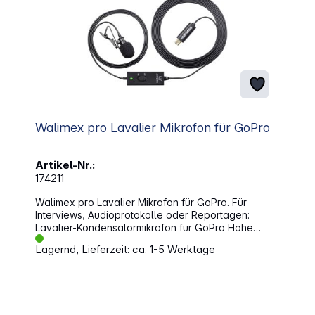
Walimex pro Lavalier Mikrofon für GoPro
Artikel-Nr.:
174211
Walimex pro Lavalier Mikrofon für GoPro. Für
Interviews, Audioprotokolle oder Reportagen:
Lavalier-Kondensatormikrofon für GoPro Hohe
Aufnahmequalität für klare Tonaufnahmen Stabiler
Lagernd, Lieferzeit: ca. 1-5 Werktage
Ansteckclip für Kragen oder Kleidung Windschutz
für verbesserte Klangqualität und vermindertes
Rauschen Kabellänge 2,8 m Direkter Anschluss für
die GoPro Aufnahme ganz einfach mit Ihrer
GoProSchließen Sie das mantona Lavalier Mikrofon