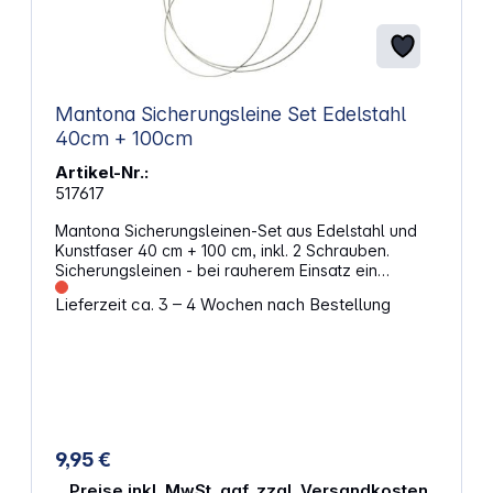
Mantona Sicherungsleine Set Edelstahl
40cm + 100cm
Artikel-Nr.:
517617
Mantona Sicherungsleinen-Set aus Edelstahl und
Kunstfaser 40 cm + 100 cm, inkl. 2 Schrauben.
Sicherungsleinen - bei rauherem Einsatz ein
unverzichtbares Basic für Ihr EquipmentMachen Sie
Lieferzeit ca. 3 – 4 Wochen nach Bestellung
sich ab jetzt keine Gedanken mehr über die
Sicherheit Ihrer Actioncam oder Ihres
Fotoequipments. Diese mantona Sicherungsleinen
bieten Ihnen die Sicherheit, die Sie bei Ihren
Outdooraktivitäten brauchen - auch wenn es
wirklich rau zugeht und das Equipment etwas
schwerer ist. Egal ob Kamera, GoPro Hero oder
Session Modelle, Actioncams von Sony, Olympus
9,95 €
oder alternativen Anbietern, diese Sicherungsleinen
sind DIE Versicherung für Ihre Equipment. Ihre
Preise inkl. MwSt. ggf. zzgl. Versandkosten