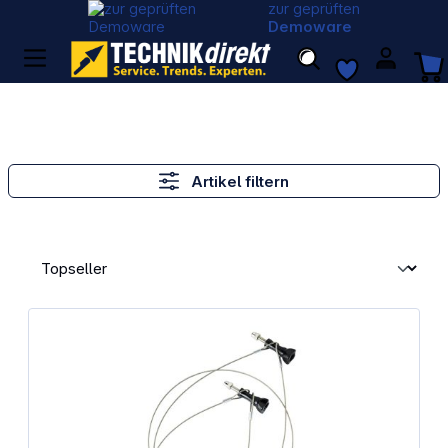
zur geprüften
Demoware
Artikel filtern