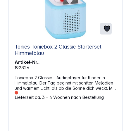
Tonies Toniebox 2 Classic Starterset
Himmelblau
Artikel-Nr.:
192826
Toniebox 2 Classic – Audioplayer für Kinder in
Himmelblau. Der Tag beginnt mit sanften Melodien
und warmem Licht, als ob die Sonne dich weckt. Mit
der Toniebox 2 kann sich dein Kind auf eine Welt
Lieferzeit ca. 3 – 4 Wochen nach Bestellung
voller Spiele freuen – ganz ohne Bildschirm und
Werbung. Der Gute-Nacht-Modus macht das
Einschlafen leicht, dank Sleep Timer mit Nachtlicht,
einfach steuerbar per App. Ein treuer Begleiter
durch die KindheitDie Toniebox 2 ist für Kinder von 1
bis 9+ Jahren gedacht und bietet mit Tonies und
Tonieplay Spielspaß, der die Entwicklung deines