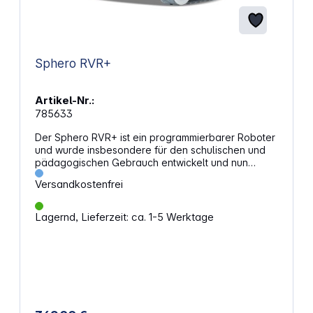
verschluckbare Kleinteile.
Sphero RVR+
Artikel-Nr.:
785633
Der Sphero RVR+ ist ein programmierbarer Roboter
und wurde insbesondere für den schulischen und
pädagogischen Gebrauch entwickelt und nun
optimiert. Dieser ist mit einer Vielzahl von Licht- und
Versandkostenfrei
Farbsensoren ausgestattet, die sich individuell
anpassen lassen. Der RVR+ bietet verschiedene
Möglichkeiten und erweiterbare Funktionen für
Lagernd, Lieferzeit: ca. 1-5 Werktage
Programmierer und Programmiererinnen aller
Erfahrungsstufen an. VERBESSERTE TECHNOLOGIE
UND SENSORENNeben dem integrierten Lichtsensor,
Infraot(IR)-Sensor, Beschleunigungsmesser und
einem Gyroskop, verfügt der RVR+ über einen
verbesserten Farbsensor. Dieser ermöglicht es, den
Roboter so zu programmieren, dass er Farben in