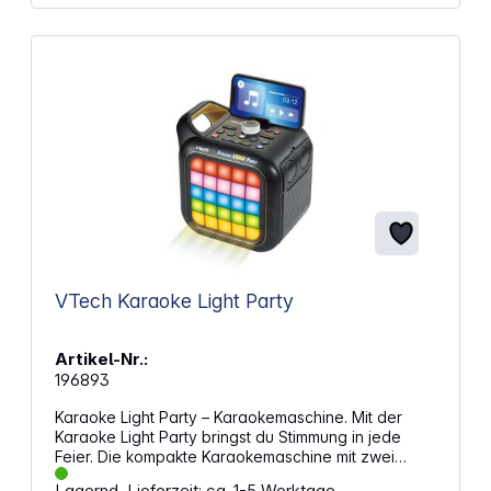
und Inhalte heruntergeladen werden Mit
integriertem Lautsprecher USB-Anschluss für
Verbindung mit PC (USB-Kabel nicht inkl.) 4 GB
interner Speicher Lautstärkeregler kindersicheres
Batteriefach und Abschaltautomatik Demobatterien
sind enthalten ACHTUNG!Spielzeug für Kinder unter
3 Jahren nicht geeignet. Erstickungsgefahr wegen
verschluckbarer Kleinteile.
VTech Karaoke Light Party
Artikel-Nr.:
196893
Karaoke Light Party – Karaokemaschine. Mit der
Karaoke Light Party bringst du Stimmung in jede
Feier. Die kompakte Karaokemaschine mit zwei
kabellosen Mikrofonen sorgt für Musikspaß und
Lagernd, Lieferzeit: ca. 1-5 Werktage