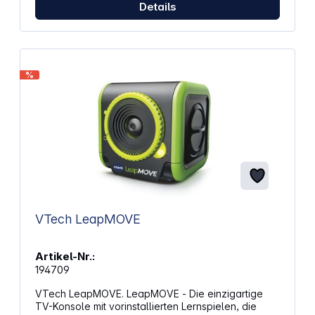
die Matte gelenkt und so spielerisch
Details
Herausforderungen gemeistert Maße: 218 cm x 114
cm Für bis zu 15 Spieler empfohlen Ein Sphero-
Roboter ist nicht im Lieferumfang enthalten
Empfohlen für Kinder ab 8 Jahren
%
VTech LeapMOVE
Artikel-Nr.:
194709
VTech LeapMOVE. LeapMOVE - Die einzigartige
TV-Konsole mit vorinstallierten Lernspielen, die