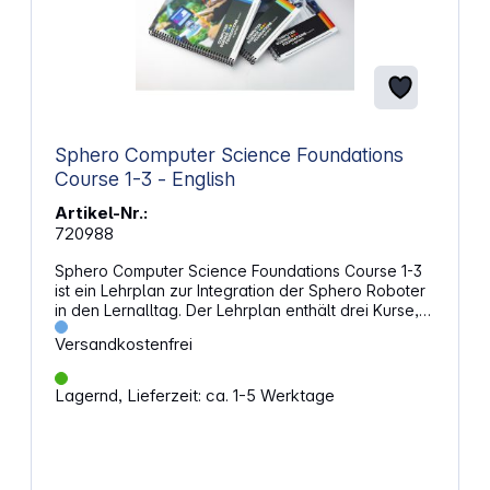
Sphero Computer Science Foundations
Course 1-3 - English
Artikel-Nr.:
720988
Sphero Computer Science Foundations Course 1-3
ist ein Lehrplan zur Integration der Sphero Roboter
in den Lernalltag. Der Lehrplan enthält drei Kurse,
die MINKT-Fächer und Informatik vereinen. Statt
Versandkostenfrei
selbst immer nur Experte zu sein, wird es mit diesem
Kursprogramm möglich, dass Lehrende sowie
Schülerinnen und Schüler gemeinsam lernen und an
Lagernd, Lieferzeit: ca. 1-5 Werktage
ihren Aufgaben wachsen. Die Computer Science
Foundations Courses machen es möglich, dass
auch Lehrende, die keine Informatikprofis sind, die
Informatik-Lerninhalte in ihren Unterricht einbinden –
sei es im Sprach- oder sogar im Sportunterricht. Zu