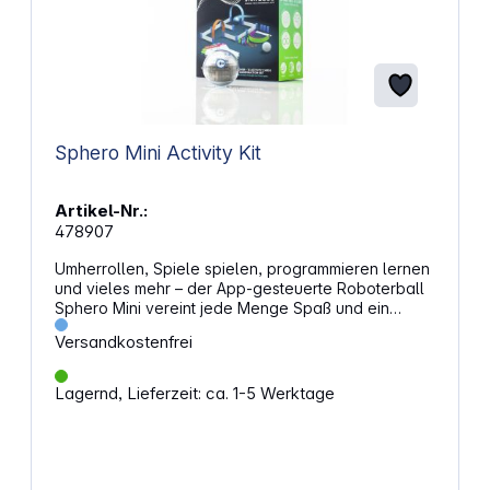
Sphero Mini Activity Kit
Artikel-Nr.:
478907
Umherrollen, Spiele spielen, programmieren lernen
und vieles mehr – der App-gesteuerte Roboterball
Sphero Mini vereint jede Menge Spaß und ein
handliches Design miteinander. In der Größe eines
Versandkostenfrei
winzigen Ping-Pong-Balls verpackt, begeistert
dieser per App gesteuerte Mini-Roboter. Der
Sphero Mini lässt sich nicht nur über die
Lagernd, Lieferzeit: ca. 1-5 Werktage
verschiedenen Modi der Sphero-Mini-App
bedienen, sondern erkennt dank der Face-Drive-
Funktion den eigenen Gesichtsausdruck und kann
somit auch anhand dessen gesteuert werden. Im
Activity Kit sind kleine Verkehrskegel, Bowlingkegel