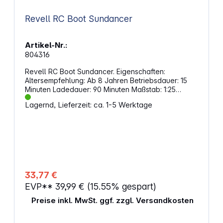
USB-Ladeanschluss erleichtert das Aufladen des
Akkus zwischen den Fahrten Batterien im
Revell RC Boot Sundancer
Lieferumfang enthalten für sofortigen Start
ACHTUNG!Spielzeug für Kinder unter 3 Jahren nicht
geeignet. Erstickungsgefahr wegen
Artikel-Nr.:
verschluckbarer Kleinteile.
804316
Revell RC Boot Sundancer. Eigenschaften:
Altersempfehlung: Ab 8 Jahren Betriebsdauer: 15
Minuten Ladedauer: 90 Minuten Maßstab: 1:25
Abmessungen: 315 x 95 x 95 mm
Lagernd, Lieferzeit: ca. 1-5 Werktage
ACHTUNG!Spielzeug für Kinder unter 2 Jahren nicht
geeignet. Erstickungsgefahr wegen
verschluckbarer Kleinteile.
33,77 €
EVP**
39,99 €
(15.55% gespart)
Preise inkl. MwSt. ggf. zzgl. Versandkosten