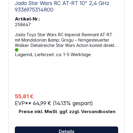
Jada Star Wars RC AT-RT 10" 2,4 GHz
9336975314R00
Artikel-Nr.:
258647
Jada Toys Star Wars RC Imperial Remnant AT-RT
mit Mandalorian &amp; Grogu – ferngesteuerter
Walker. Detailreiche Star Wars Action kommt direkt
ins Zimmer: Der zweibeinige Walker verbindet
Lagernd, Lieferzeit: ca. 1-5 Werktage
charakteristisches Design mit steuerbarer
Bewegung und passenden Effekten. Der
Mandalorian und Grogu sitzen fest integriert auf
dem AT-RT und begleiten jede Fahrt. Mit einer Höhe
von ca. 35 cm ist das Modell gut sichtbar und eignet
sich zum Spielen ebenso wie zum Präsentieren.
Realistische Bewegung und präzise SteuerungDer
integrierte Laufmechanismus sorgt für eine
55,81 €
authentische Gehbewegung vorwärts und
EVP**
64,99 €
(14.13% gespart)
rückwärts. Über die 2-Kanal-Fernbedienung mit 2,4
GHz steuerst du Richtungswechsel stabil und ohne
Preise inkl. MwSt. ggf. zzgl. Versandkosten
Störungen. Die Funktechnik ermöglicht eine
zuverlässige Verbindung auch bei mehreren RC-
Geräten in der Nähe. So gelingen kontrollierte
Manöver und flüssige Abläufe bei jeder Mission.
Details