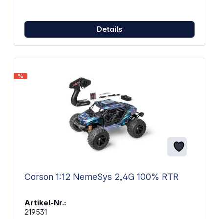
links. Die präzise 2-Kanal-Fernsteuerung unterstützt
eine zuverlässige Steuerung im Innenbereich. Gut
sichtbar auch bei wenig LichtÜber den Sender
Details
schaltbare LED-Positionslichter erleichtern die
Orientierung während des Flugs. Der LiPo-Akku mit
150 mAh ermöglicht Flugzeiten von bis zu 8 Minuten
und wird bequem über USB geladen. Mit
Geschwindigkeiten von bis zu 10 km/h sorgt der
Helikopter für abwechslungsreichen Flugspaß in
%
Wohnräumen oder Hallen. Eigenschaften: 2-Kanal
2,4 GHz-Fernsteuerung ermöglicht eine präzise
Steuerung des Helikopters Integriertes Gyroskop
unterstützt ein stabiles Flugverhalten und erleichtert
den Einstieg Individuell einstellbare Trimmung hilft
bei der Feinabstimmung der Fluglage Schaltbare
LED-Positionslichter verbessern die Orientierung
während des Flugs USB-Ladefunktion ermöglicht
bequemes Aufladen an Laptop, Powerbank oder
USB-Netzteil LiPo-Akku mit 3,7 V und 150 mAh liefert
bis zu 8 Minuten Flugzeit Geschwindigkeiten von bis
Carson 1:12 NemeSys 2,4G 100% RTR
zu 10 km/h sorgen für dynamische Flugmanöver
Aufstiegsgewicht von nur 35 g eignet sich für
Indoor-Flüge Modernes Design kombiniert eine
Artikel-Nr.:
futuristische Optik mit robuster Bauweise
219531
Altersempfehlung: ab 8 Jahren ACHTUNG!Nicht für