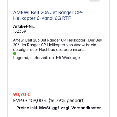
von bis zu 60 Minuten für ausgedehnten Fahrspaß
Schnelle und wendige Fahreigenschaften für
dynamische Strecken Realistisches Design für
AMEWI Bell 206 Jet Ranger CP-
authentisches Sportwagen-Feeling Fahrfertig
Helikopter 6-Kanal 6G RTF
aufgebautes Modell inklusive Fernsteuerung und
Akku ACHTUNG!Spielzeug für Kinder unter 3
Artikel-Nr.:
Jahren nicht geeignet. Erstickungsgefahr wegen
152359
verschluckbarer Kleinteile.
Amewi Bell 206 Jet Ranger CP-Helikopter . Der Bell
206 Jet Ranger CP-Helikopter von Amewi ist ein
detailgetreuer Nachbau des berühmten
Mehrzweckhubschraubers der US-amerikanischen
Lagernd, Lieferzeit: ca. 1-5 Werktage
Firma Bell Helicopter. Dieses Modell richtet sich
sowohl an Einsteiger als auch an erfahrene
Modellflugpiloten und überzeugt durch seine
realistische Optik, stabile Flugeigenschaften und
benutzerfreundliche Steuerung. Flugspaß für
alleDank des integrierten Sechs-Achs-Gyroskops
bietet der Helikopter eine besonders ruhige und
kontrollierte Fluglage. Die automatische Start- und
90,70 €
Lande-Funktion auf Knopfdruck erleichtert den
EVP**
109,00 €
(16.79% gespart)
Einstieg in den Modellflug erheblich. Für zusätzliche
Sicherheit und Orientierung sorgen LED-
Preise inkl. MwSt. ggf. zzgl. Versandkosten
Scheinwerfer an der Front sowie eine
Positionsleuchte am Heck, die auch bei