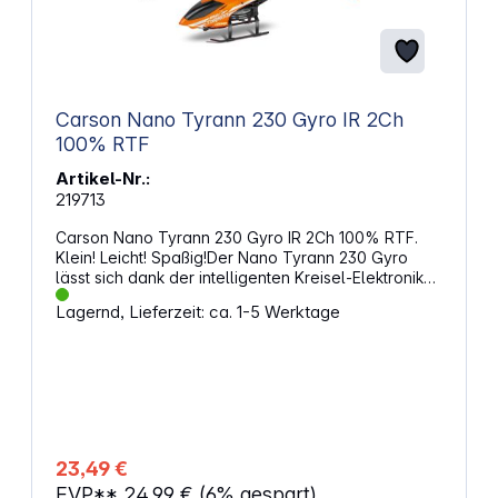
Carson Nano Tyrann 230 Gyro IR 2Ch
100% RTF
Artikel-Nr.:
219713
Carson Nano Tyrann 230 Gyro IR 2Ch 100% RTF.
Klein! Leicht! Spaßig!Der Nano Tyrann 230 Gyro
lässt sich dank der intelligenten Kreisel-Elektronik
und der perfekten Flugeigenschaften einfach und
Lagernd, Lieferzeit: ca. 1-5 Werktage
sicher steuern und ist somit perfekt für Einsteiger
geeignet. Der Heli wird über eine Infrarot
Fernsteueranlage gesteuert und ist dank 100%
Lieferumfang nach dem Aufladen sofort startklar.
Die über den Sender schaltbare LED-Beleuchtung
verleiht dem Tyrann einen coolen Look und macht
ihn zum Hingucker am Modellflughimmel.Kaufen -
Laden - Fliegen! Viel Spaß mit deinem Nano Tyrann
23,49 €
230 Gyro von CARSON.Hinweis: Nur für indoor
EVP**
24,99 €
(6% gespart)
geeignet. Eigenschaften: Altersempfehlung: ab 8