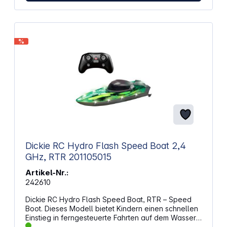
Fahrfunktionen: vor-und rückwärts, links und rechts
Lange Fahrzeit von 15 Minuten Länge: 220 mm
Gewicht: 179 g ACHTUNG!Spielzeug für Kinder unter
3 Jahren nicht geeignet. Erstickungsgefahr wegen
verschluckbarer Kleinteile.
%
Dickie RC Hydro Flash Speed Boat 2,4
GHz, RTR 201105015
Artikel-Nr.:
242610
Dickie RC Hydro Flash Speed Boat, RTR – Speed
Boot. Dieses Modell bietet Kindern einen schnellen
Einstieg in ferngesteuerte Fahrten auf dem Wasser
und unterstützt eine verständliche Handhabung. Die