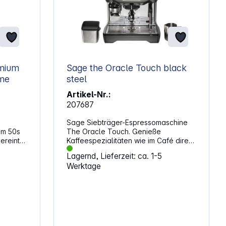
mium
Sage the Oracle Touch black
eme
steel
Artikel-Nr.:
207687
Sage Siebträger-Espressomaschine
im 50s
The Oracle Touch. Genieße
ereint
Kaffeespezialitäten wie im Café direkt
g mit
bei dir zu Hause. Diese Maschine
Lagernd, Lieferzeit: ca. 1-5
on und
kombiniert präzise
Werktage
nis für
Temperatursteuerung mit einem
integrierten Mahlwerk und sorgt für
ndruck
gleichbleibende Ergebnisse bei
und
jedem Bezug. Die hochwertige
anze
Verarbeitung aus Edelstahl
haum,
unterstreicht die professionelle
meter
Ausrichtung. Individuelle VielfaltÜber