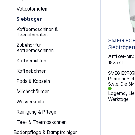
Vollautomaten
Siebträger
Kaffeemaschinen &
Teeautomaten
SMEG ECF
Zubehör für
Siebträge
Kaffeemaschinen
Pastellgrü
Artikel-Nr.:
Kaffeemühlen
182571
Kaffeebohnen
SMEG ECF03
Premium-Sieb
Pads & Kapseln
Style. Die S
klassische E
Milchschäumer
Lagernd, Lief
innovativer 
Werktage
bietet ein ech
Wasserkocher
zuhause. Da
Heizsystem u
Reinigung & Pflege
gelingt die E
präzise. Die
Tee- & Thermoskannen
sorgt für fei
Bodenpflege & Dampfreiniger
während das