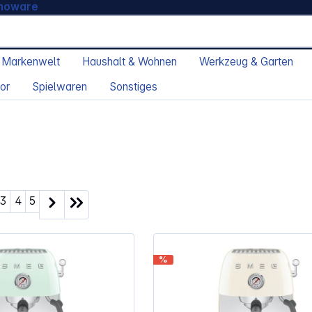
moware
 Markenwelt
Haushalt & Wohnen
Werkzeug & Garten
or
Spielwaren
Sonstiges
ite
Seite
Seite
Seite
3
4
5
%