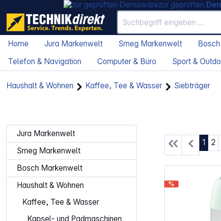
zur geprüften
De
Home
Jura Markenwelt
Smeg Markenwelt
Bosch
Telefon & Navigation
Computer & Büro
Sport & Outdo
Haushalt & Wohnen
Kaffee, Tee & Wasser
Siebträger
Jura Markenwelt
Seite
Se
1
2
Smeg Markenwelt
Bosch Markenwelt
%
Haushalt & Wohnen
Kaffee, Tee & Wasser
Kapsel- und Padmaschinen