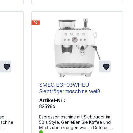
ützen
n
manuelle
%
h
presso
te
l
ten mit
ll
mit
lich ist
bis zu 6
SMEG EGF03WHEU
Siebträgermaschine weiß
 und
ie
Artikel-Nr.:
D-
823986
 der
sso-
Espressomaschine mit Siebträger im
cher
aschine
50's Style. Genießen Sie Kaffee und
n
Milchzubereitungen wie im Café um
r
E61-
die Ecke jetzt von Ihrer eigenen