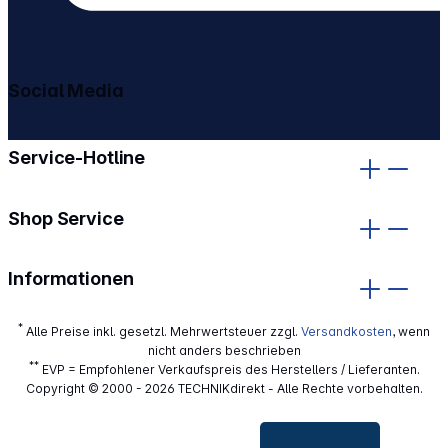
Social Media
gehe zu facebook
gehe zu instagram
Service-Hotline
Shop Service
Informationen
*
Alle Preise inkl. gesetzl. Mehrwertsteuer zzgl.
Versandkosten
, wenn
nicht anders beschrieben
**
EVP = Empfohlener Verkaufspreis des Herstellers / Lieferanten.
Copyright © 2000 - 2026 TECHNIKdirekt - Alle Rechte vorbehalten.