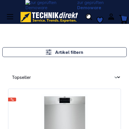
zur geprüften
Demoware
Artikel filtern
%