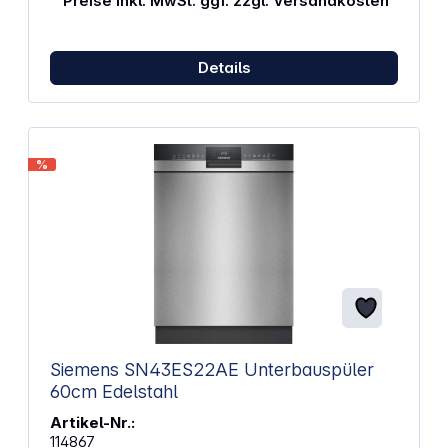
Preise inkl. MwSt. ggf. zzgl. Versandkosten
beladen mit dem Komfort Plus Korbsystem
AquaSensor für exakte Schmutzerkennung und
glänzend sauberes Geschirr Home Connect für
Steuerung per App über dein Smartphone
Details
varioSpeed Plus verkürzt die Spülzeit bei vollem
Reinigungsergebnis autoOpen dry für
energieeffizientes Trocknen Dampfschutz für den
sicheren Einbau unter Arbeitsplatten
Kindersicherung und Tastensperre Abmessungen
%
(BxHxT): 59,8 x 81,5 x 57,3 cm Gewicht: 35,4 kg
Siemens SN43ES22AE Unterbauspüler
60cm Edelstahl
Artikel-Nr.:
114867