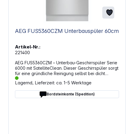
AEG FUS5360CZM Unterbauspüler 60cm
Artikel-Nr.:
221400
AEG FUS5360CZM – Unterbau-Geschirrspüler Serie
6000 mit SatelliteClean. Dieser Geschirrspüler sorgt
für eine gründliche Reinigung selbst bei dicht
gestapeltem Geschirr. Durch die spezielle
Lagernd, Lieferzeit: ca. 1-5 Werktage
Wasserverteilung erreichst du jede Fläche und
entfernst selbst hartnäckige Rückstände. So erhältst
Bordsteinkante (Spedition)
du ein sauberes Ergebnis ohne zusätzlichen
Aufwand. Mehr Reichweite für sauberes
GeschirrDer Satelliten-Sprüharm verteilt das
Wasser in einem erweiterten Radius. Durch die
doppelte Rotation gelangt Wasser in alle Bereiche
des Innenraums. Das erleichtert die Reinigung und
spart gleichzeitig Wasser. Trocknung ohne
ZusatzarbeitMit der AirDry-Funktion öffnet sich die