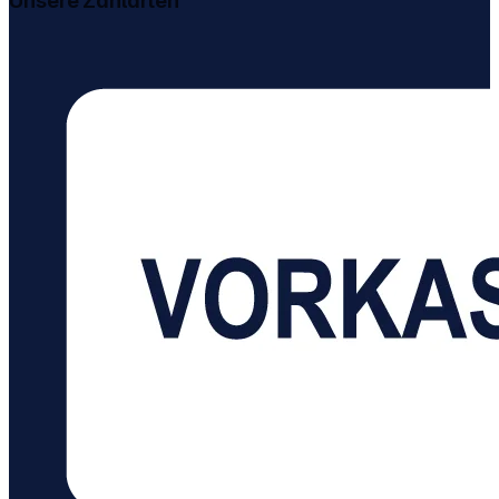
Unsere Zahlarten
Hitzeeinwirkung und erzielt ein deutlich besseres
Ergebnis. Du erhältst sauberes und trockenes
Geschirr, das sofort einsatzbereit ist. Eigenschaften:
Sprüharm mit Doppelrotation erreicht jeden Winkel
für gründliche Reinigung EasyFlex Plus Körbe mit
klappbaren Zinken schaffen Platz für sperriges
Geschirr SoftGrips und SoftSpikes fixieren Gläser
und verhindern Beschädigungen ZoneClean
Funktion trennt Spülbereiche für unterschiedliche
Anforderungen AquaSave reduziert
Wasserverbrauch auf nur 8,4 Liter pro Spülgang
AirDry öffnet die Tür automatisch für bessere
Trocknung ohne Hitze WLAN-Steuerung über AEG
App für komfortable Programmwahl ExtraSilent
Option senkt Geräuschpegel auf bis zu 40 dB
Besteckschublade bietet zusätzlichen Platz für
Küchenutensilien Quicklift-Funktion ermöglicht
Höhenverstellung des Oberkorbs auch beladen
Vielfältige Programme wie Eco, AutoSense und
Schnellspülen für jede Situation Antifinger-
Beschichtung hält die Edelstahloberfläche länger
sauber