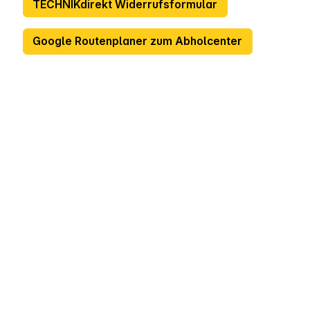
TECHNIKdirekt Widerrufsformular
Google Routenplaner zum Abholcenter