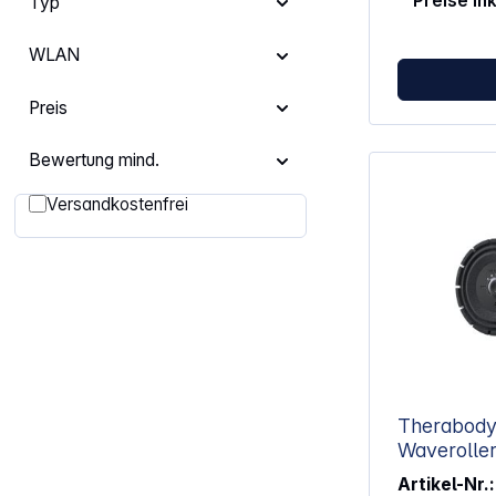
Preise in
Typ
WLAN
Preis
Bewertung mind.
Filter hinzufügen: Versandkostenfrei
Versandkostenfrei
Therabody
Waverolle
Artikel-Nr.: