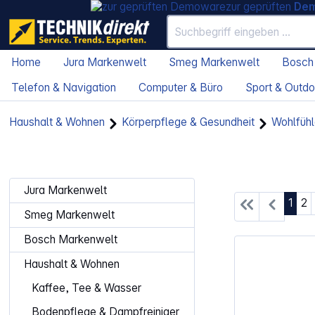
zur geprüften
De
Home
Jura Markenwelt
Smeg Markenwelt
Bosch
Telefon & Navigation
Computer & Büro
Sport & Outdo
Haushalt & Wohnen
Körperpflege & Gesundheit
Wohlfühl
Jura Markenwelt
Seite
Se
1
2
Smeg Markenwelt
Bosch Markenwelt
Haushalt & Wohnen
Kaffee, Tee & Wasser
Bodenpflege & Dampfreiniger