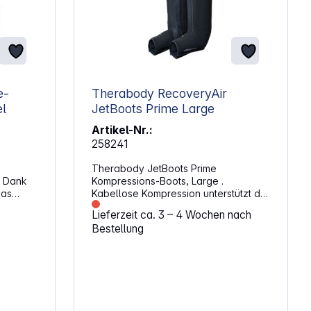
Therabody RecoveryAir
el
JetBoots Prime Large
Artikel-Nr.:
258241
Therabody JetBoots Prime
. Dank
Kompressions-Boots, Large .
das
Kabellose Kompression unterstützt die
Regeneration der Beine im Alltag,
Lieferzeit ca. 3 – 4 Wochen nach
bei,
nach Training oder langen
Bestellung
ktiv
Arbeitstagen. Das leichte, faltbare
gen der
Design erleichtert den Transport,
en. Das
sodass du die Anwendung flexibel
e Kissen
einsetzen kannst. Die Boots zielen
nd ist
darauf ab, Schmerzen zu reduzieren
und die Erholungszeit zu verkürzen,
die
damit du schneller wieder aktiv bist.