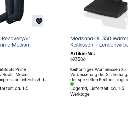
 RecoveryAir
Medisana OL 350 Wärme-
etBoots Prime Medium
Keilkissen + Lendenwirb
Artikel-Nr.:
693506
etBoots Prime
Keilförmiges Wärmekissen zur
-Boots, Medium .
Verbesserung der Sitzhaltung
mpression unterstützt die
der speziellen Keilform trägt 
der Beine im Alltag,
Wärme-Keilkissen OL 350 zur
erzeit: ca. 1-5
Lagernd, Lieferzeit: ca. 1-5
g oder langen
Verbesserung der Sitzhaltung 
Werktage
 Das leichte, faltbare
indem die Rückenmuskulatur a
htert den Transport,
stimuliert wird und Fehlhaltun
e Anwendung flexibel
Wirbelsäule vorgebeugt werd
nst. Die Boots zielen
zusätzliche, höhenverstellbar
chmerzen zu reduzieren
dient als Lendenwirbelstütze u
ungszeit zu verkürzen,
bei Bedarf abnehmbar. In drei
eller wieder aktiv bist.
Temperaturstufen wird durch 