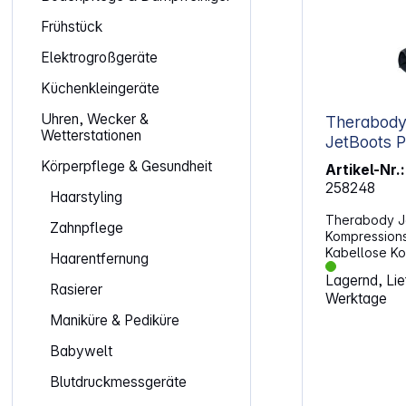
Frühstück
Elektrogroßgeräte
Küchenkleingeräte
Uhren, Wecker &
Therabody
Wetterstationen
J
Körperpflege & Gesundheit
Artikel-Nr.:
258248
Haarstyling
Therabody J
Zahnpflege
Kompressions
Kabellose Ko
Haarentfernung
Regeneration 
Lagernd, Lief
nach Trainin
Rasierer
Werktage
Arbeitstagen.
Design erleic
Maniküre & Pediküre
sodass du di
einsetzen kan
Babywelt
darauf ab, S
Blutdruckmessgeräte
und die Erhol
damit du schn