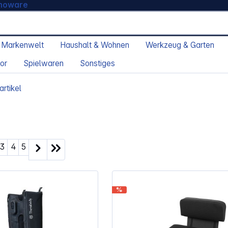
moware
 Markenwelt
Haushalt & Wohnen
Werkzeug & Garten
or
Spielwaren
Sonstiges
artikel
ite
Seite
Seite
Seite
3
4
5
%