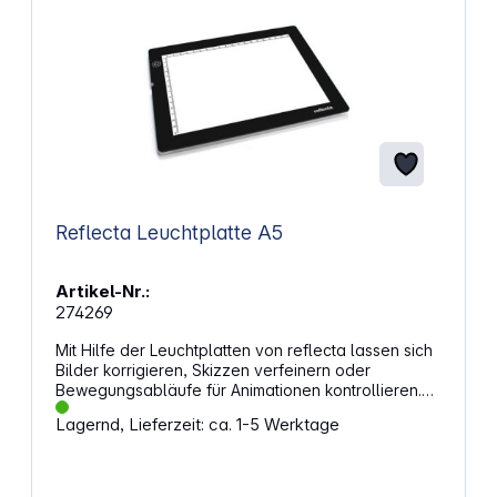
Reflecta Leuchtplatte A5
Artikel-Nr.:
274269
Mit Hilfe der Leuchtplatten von reflecta lassen sich
Bilder korrigieren, Skizzen verfeinern oder
Bewegungsabläufe für Animationen kontrollieren.
Kleinbild-Dias, sortiert in Archivhüllen können
Lagernd, Lieferzeit: ca. 1-5 Werktage
komplett auf den Leuchtplatten betrachtet werden.
Die Leuchtplatte ist ein wichtiges Arbeitsmittel in
Druckereien sowie in Film, Foto und Tattoo Studios.
Auf einer Leuchtplatte lässt sich durchsichtiges