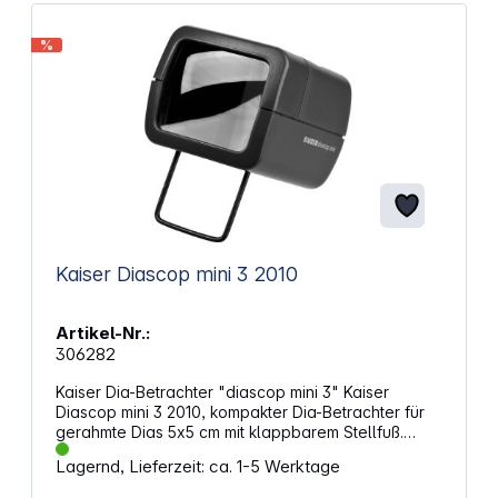
für einfaches Handling Netzbetrieb für
kontinuierliche Nutzung Zuleitung von 1,8 Metern für
%
flexible Platzierung Kompakte Abmessungen von
80 x 160 x 170 mm Lampe leicht austauschbar
Kaiser Diascop mini 3 2010
Artikel-Nr.:
306282
Kaiser Dia-Betrachter "diascop mini 3" Kaiser
Diascop mini 3 2010, kompakter Dia-Betrachter für
gerahmte Dias 5x5 cm mit klappbarem Stellfuß.
Dank seiner geringen Abmessungen von 75 x 60 x
Lagernd, Lieferzeit: ca. 1-5 Werktage
105 mm (BxHxT), paßt der mini 3 in jede Tasche.
Ausstattung: Batteriebetrieb: 2x 1,5V Mignon (AA)