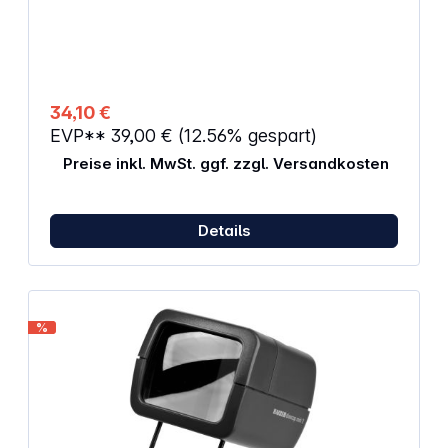
Lampe: 2,5V, 0,3A, E10, Kugelform Linsen: 63x53 mm
mit 3fach vergrößender Doppellinse
34,10 €
EVP**
39,00 €
(12.56% gespart)
Preise inkl. MwSt. ggf. zzgl. Versandkosten
Details
%