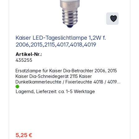
Kaiser LED-Tageslichtlampe 1,2W f.
2006,2015,2115,4017,4018,4019
Artikel-Nr.:
435255
Ersatzlampe für Kaiser Dia-Betrachter 2006, 2015
Kaiser Dia-Schneidegerät 2115 Kaiser
Dunkelkammerleuchte / Fixierleuchte 4018 / 4019
Technische Details: Nennleistungsaufnahme: 1,7
Lagernd, Lieferzeit: ca. 1-5 Werktage
Watt Max. Farbtemperatur: 5.900 Kelvin
Nennlichtstrom: 80 Lumen Lampensockel: E14 Nicht
dimmbar Speziallampe zur Verwendung in der
Studio- und Produktfotografie - zur
Raumbeleuchtung im Haushalt nicht geeignet
5,25 €