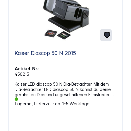
Kaiser Diascop 50 N 2015
Artikel-Nr.:
450213
Kaiser LED diascop 50 N Dia-Betrachter. Mit dem
Dia-Betrachter LED diascop 50 N kannst du deine
gerahmten Dias und ungeschnittenen Filmstreifen
neu erleben. Die 3-fach vergrößernde Doppellinse
Lagernd, Lieferzeit: ca. 1-5 Werktage
sorgt für eine klare und detaillierte Ansicht deiner
Bilder. Der Wechselschieber ermöglicht einen
komfortablen Diawechsel ohne störende
Hellphase, sodass du deine Dias ununterbrochen
genießen kannst. Komfortabler DiawechselDer