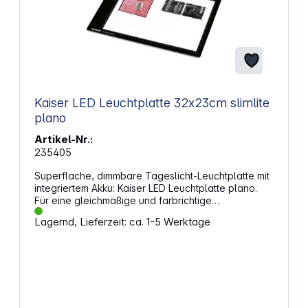
Kaiser LED Leuchtplatte 32x23cm slimlite
plano
Artikel-Nr.:
235405
Superflache, dimmbare Tageslicht-Leuchtplatte mit
integriertem Akku: Kaiser LED Leuchtplatte plano.
Für eine gleichmäßige und farbrichtige
Ausleuchtung beim Betrachten, Sortieren und
Lagernd, Lieferzeit: ca. 1-5 Werktage
Digitalisieren von Dias und anderen
Durchsichtvorlagen. Features: Verschiedene
Möglichkeiten der Stromversorgung: über den
eingebauten Lithium-Ionen-Akku, das mitgelieferte
Netz-/Ladegerät oder mit dem USB-Kabel z.B. über
Powerbank, PC oder PKW. Farbtemperatur ca. 5000
Kelvin und Farbwiedergabeindex CRI=95 für eine