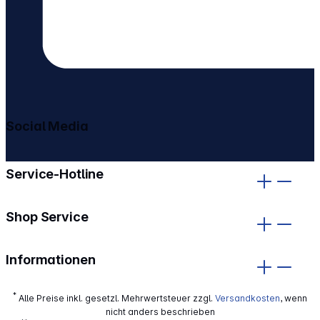
Social Media
gehe zu facebook
gehe zu instagram
Service-Hotline
Shop Service
Informationen
*
Alle Preise inkl. gesetzl. Mehrwertsteuer zzgl.
Versandkosten
, wenn
nicht anders beschrieben