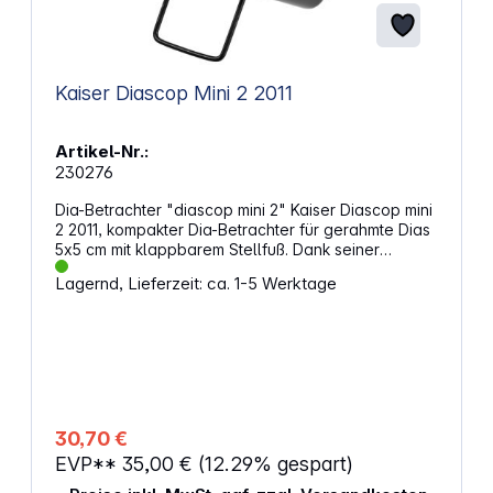
Kaiser Diascop Mini 2 2011
Artikel-Nr.:
230276
Dia-Betrachter "diascop mini 2" Kaiser Diascop mini
2 2011, kompakter Dia-Betrachter für gerahmte Dias
5x5 cm mit klappbarem Stellfuß. Dank seiner
geringen Abmessungen von 75 x 60 x 105 mm
Lagernd, Lieferzeit: ca. 1-5 Werktage
(BxHxT), paßt der mini 2 in jede Tasche.
Ausstattung: Batteriebetrieb: 2x 1,5V Mignon (AA)
Lampe: 2,5V, 0,3A, E10, Kugelform Linsen: 63x53 mm
mit 2fach vergrößender Linse
30,70 €
EVP**
35,00 €
(12.29% gespart)