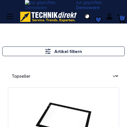
zur geprüften
Demoware
Artikel filtern