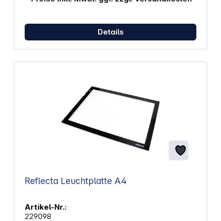
regelmäßig und oft mit Filmmaterial jeglicher Art
(Dias und Negative) zu tun hat, kommt um den
Einsatz einer Leuchtplatte nicht herum.
Details
Eigenschaften: Leuchtfeld: 44 x 29 cm Regelbare
Beleuchtung (dimmbar) Lichtquelle: LEDs
Lebensdauer LEDs: ca. 50.000 Stunden
Stromversorgung: Netzteil DC 3,5 mm 12V 11W
Lieferumfang: Leuchtplatte A3 Super Slim Netzteil
Bedienungsanleitung (Deutsch, Englisch, Polnisch,
Niederländisch, Portugiesisch, Spanisch, Italiienisch,
Französisch)
Reflecta Leuchtplatte A4
Artikel-Nr.:
229098