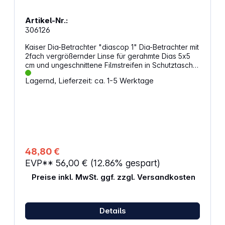
Artikel-Nr.:
306126
Kaiser Dia-Betrachter "diascop 1" Dia-Betrachter mit
2fach vergrößernder Linse für gerahmte Dias 5x5
cm und ungeschnittene Filmstreifen in Schutztasche.
Ausstattung: Batteriebetrieb: 2x 1,5V Baby C (nicht
Lagernd, Lieferzeit: ca. 1-5 Werktage
im Lieferumfang) Lampe: 2,5 V, 0,3 A, E 10,
Kugelform, matt Linse: 76 x 76 mm Abmessungen: 80
x 160 x 170 mm (BxHxT)
48,80 €
EVP**
56,00 €
(12.86% gespart)
Preise inkl. MwSt. ggf. zzgl. Versandkosten
Details