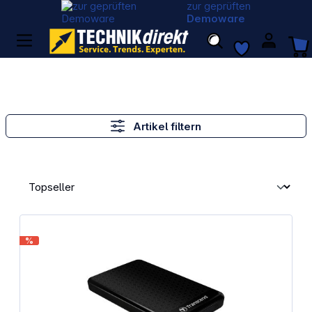
zur geprüften
Demoware
Artikel filtern
%