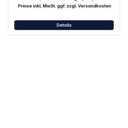
Transcend Elite Datenmanagementsoftware
Preise inkl. MwSt. ggf. zzgl. Versandkosten
Details