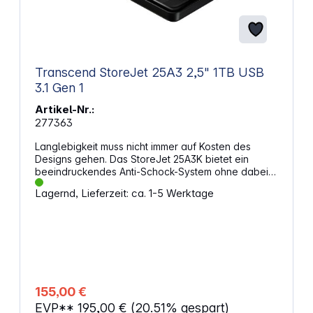
Transcend StoreJet 25A3 2,5" 1TB USB
3.1 Gen 1
Artikel-Nr.:
277363
Langlebigkeit muss nicht immer auf Kosten des
Designs gehen. Das StoreJet 25A3K bietet ein
beeindruckendes Anti-Schock-System ohne dabei
sein schlankes Aussehen zu verlieren. Mit einer USB
Lagernd, Lieferzeit: ca. 1-5 Werktage
3.0 Schnittstelle und hoher Speicherkapazität sind
Ihre Speichermöglichkeiten unendlich!!
Eigenschaften: USB 3.0 und USB 2.0
Verbindungsmöglichkeit Hochentwickeltes internes
Festplattenfederungssystem Hohe
Speicherkapazität Quick Reconnect Taste Greifen
Sie durch Drücken dieser Taste auch nach dem
sicheren Trennen auf die Inhalte Ihrer USB
155,00 €
Festplatte zu, ohne das Kabel vom Computer
EVP**
195,00 €
(20.51% gespart)
trennen und erneut anschließen zu müssen Inklusive