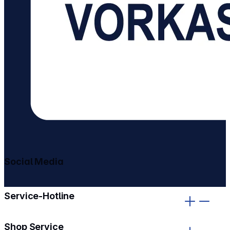
Social Media
gehe zu facebook
gehe zu instagram
Service-Hotline
Shop Service