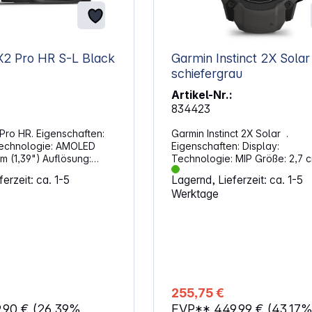
Polar Grit X2 Pro HR S-L Black
Garmin Instinct 2X Solar
schiefergrau
Artikel-Nr.:
834423
 Pro HR. Eigenschaften:
Garmin Instinct 2X Solar .
Eigenschaften: Display:
9") Auflösung:
Technologie: MIP Größe: 2,7 cm (1,1")
ung /
Auflösung: 176 x 176 Pixel Bedienung /
erzeit: ca. 1-5
Lagernd, Lieferzeit: ca. 1-5
Sensoren: Touchscreen Tasten an
Werktage
der Seite Herzfrequenz-Sensor
ungssensor
Funktionen: Höhenmessung
or Funktionen:
Kalorienverbrauchsmessung
ng
Schlafüberwachung
brauchsmessung
Herzfrequenzmessung1 Schrittzähler
achung
Wecker Timer Wetter Distanzmessung
g1 Schrittzähler
Energie: Lithium-Ionen-Akku Max.
Laufzeit: 40 Tage Abmessungen:
255,75 €
Silikon Armband in grau Gehäuse:
,90 €
(26.39%
EVP**
449,99 €
(43.17
ge Abmessungen:
Grau Handgelenkumfang: 145 –