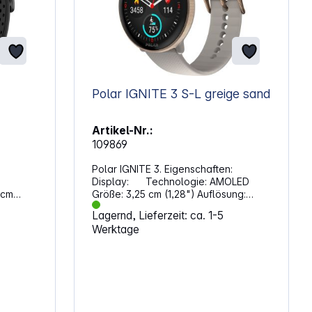
Polar IGNITE 3 S-L greige sand
Artikel-Nr.:
109869
Polar IGNITE 3. Eigenschaften:
Display: Technologie: AMOLED
Größe: 3,25 cm (1,28") Auflösung:
416 x 416 Pixel Bedienung / Sensoren:
Lagernd, Lieferzeit: ca. 1-5
Touchscreen Tasten an der Seite
Werktage
Umgebungslichtsensor
mpass
Beschleunigungssensor
Herzfrequenz-Sensor Funktionen:
nzmessu
Kalorienverbrauchsmessung
g,
Schlafüberwachung
Herzfrequenzmessung1 Schrittzähler
ähler,
Wecker Timer Distanzmessung