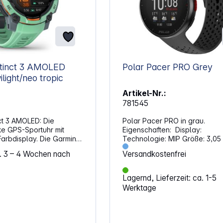
stinct 3 AMOLED
Polar Pacer PRO Grey
mm) twilight/neo tropic
Artikel-Nr.:
781545
ct 3 AMOLED: Die
Polar Pacer PRO in grau.
ke GPS-Sportuhr mit
Eigenschaften: Display:
arbdisplay. Die Garmin
Technologie: MIP Größe: 3,05 cm
LED ist die Uhr für
(1,2") Auflösung: 240 x 240 Pixel
a. 3 – 4 Wochen nach
Versandkostenfrei
ige, die keine
Bedienung / Sensoren: Tasten an der
ei Leistung und Stil
Seite Beschleunigungssensor,
en. Mit ihrem
Barometer, Magnetometer-Ko
Lagernd, Lieferzeit: ca. 1-5
arbdisplay und robustem
Herzfrequenz-Sensor Funktionen:
Werktage
 bereit für jedes
Distanzmessung, Herzfreque
teuer, sei es auf dem
ng1, Geschwindigkeitsmessun
m Wasser. GPS-basierte
Steigungsmessung,
präzise Fitnessmessungen
Trittfrequenzmessung, Schrittz