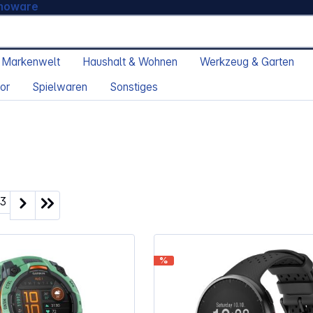
moware
 Markenwelt
Haushalt & Wohnen
Werkzeug & Garten
or
Spielwaren
Sonstiges
ite
Seite
3
%