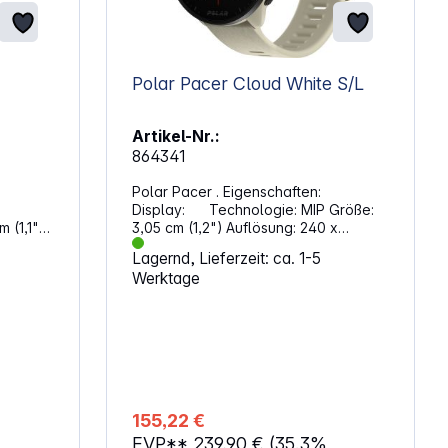
Polar Pacer Cloud White S/L
Artikel-Nr.:
864341
Polar Pacer . Eigenschaften:
Display: Technologie: MIP Größe:
3,05 cm (1,2") Auflösung: 240 x
240 Pixel Bedienung / Sensoren:
Lagernd, Lieferzeit: ca. 1-5
Tasten an der Seite
Werktage
Beschleunigungssensor
Herzfrequenz-Sensor Funktionen:
Kalorienverbrauchsmessung
Schlafüberwachung
Herzfrequenzmessung1 Schrittzähler
Wecker Timer Distanzmessung
Energie: Lithium-Ionen-Akku (265 mAh)
Max. Laufzeit: 7 Tage Abmessungen:
155,22 €
Silikon Armband in weiß Gehäuse:
%
EVP**
239,90 €
(35.3%
Weiß Handgelenkumfang: 125 –