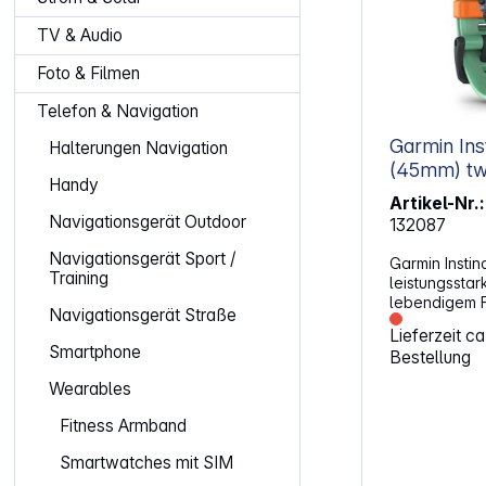
TV & Audio
Foto & Filmen
Telefon & Navigation
Garmin In
Halterungen Navigation
(45
Handy
Artikel-Nr.:
Navigationsgerät Outdoor
132087
Navigationsgerät Sport /
Garmin Instin
Training
leistungsstar
lebendigem F
Navigationsgerät Straße
Instinct 3 AMO
Lieferzeit c
Abenteuerlust
Smartphone
Bestellung
Kompromisse b
eingehen woll
Wearables
lebendigen F
Design ist sie
Fitness Armband
Outdoor-Aben
Trail oder i
Smartwatches mit SIM
Funktionen, 