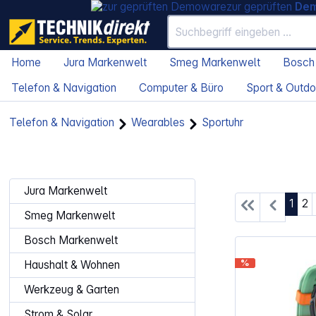
zur geprüften
De
Home
Jura Markenwelt
Smeg Markenwelt
Bosch
Telefon & Navigation
Computer & Büro
Sport & Outdo
Telefon & Navigation
Wearables
Sportuhr
Jura Markenwelt
Seite
Se
1
2
Smeg Markenwelt
Bosch Markenwelt
%
Haushalt & Wohnen
Werkzeug & Garten
Strom & Solar