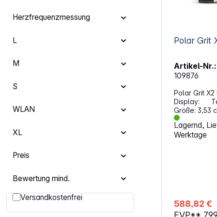
Vorbeugung.
Herzfrequenzmessung
L
M
Artikel-Nr.:
109876
S
Polar Grit X2
Display: Technologie: AMOLED
WLAN
Größe: 3,53 cm (1,3
454 x 454 Pixel Bedien
Lagernd, Lief
Sensoren: Touchscreen Tasten an
XL
Werktage
der Seite Herzfrequenz-Sensor
Beschleunig
Umgebungslichtsens
Preis
Höhenmessu
Kalorienver
Bewertung mind.
Schlafüberw
Herzfrequenzmessun
Filter hinzufügen: Versandkostenfrei
Versandkostenfrei
Wecker Timer Distanzmessung
588,82 €
Energie: Lithium-Ionen-Akku (488 mAh)
EVP**
799
Max. Laufzeit: 10 Ta