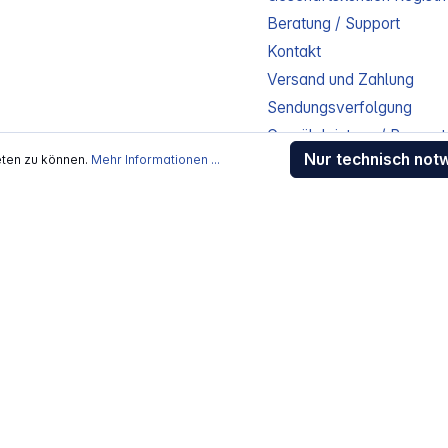
Beratung / Support
Kontakt
Versand und Zahlung
Sendungsverfolgung
Gewährleistung / Reparat
Nur technisch not
eten zu können.
Mehr Informationen ...
Erklärung zur Barrierefreih
Download-Center
Jobs
kosten
, wenn nicht anders beschrieben
rstellers / Lieferanten.
 Alle Rechte vorbehalten.