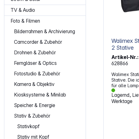
TV & Audio
Foto & Filmen
Bilderrahmen & Archivierung
Walimex Sta
Camcorder & Zubehör
2 Stative
Drohnen & Zubehör
Artikel-Nr.:
Ferngläser & Optics
628866
Fotostudio & Zubehör
Walimex Stat
Stative. Die 
Kamera & Objektiv
für alle Lam
mit einer Län
Kiosksysteme & Minilab
Lagernd, Lief
Produktmerkmale: S
Werktage
Stativentnah
Speicher & Energie
Für Lampen- 
93cm Passend für max. 2 Stative (z.B.
Stativ & Zubehör
WT-803) Mit Tragegriff und
verstellbaren Sch
Stativkopf
ca. 93x18x15cm Außenmaß
95x20x18cm Material: 100%
Stativ mit Kopf