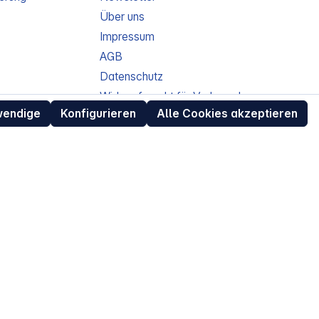
Über uns
Impressum
AGB
Datenschutz
ur
Widerrufsrecht für Verbraucher
wendige
Konfigurieren
Alle Cookies akzeptieren
eit
Retouren (RMA) für Business-Kunden
Entsorgungshinweise /
Altgeräterücknahme
Kundeninformation / Bestellablauf
Cookie-Einstellungen
EU Data Act