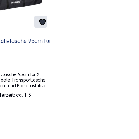
tivtasche 95cm für
ivtasche 95cm für 2
ideale Transporttasche
pen- und Kamerastative
ge von bis zu 93cm.
erzeit: ca. 1-5
chnelle
me durch Reißverschluß
und Kamerastative bis
ultergurt Innenmaß:
: ca.