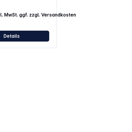
Polyestermischung Gewicht: ca. 900g
kl. MwSt. ggf. zzgl. Versandkosten
Details