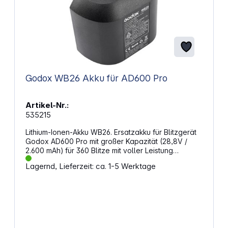
Godox WB26 Akku für AD600 Pro
Artikel-Nr.:
535215
Lithium-Ionen-Akku WB26. Ersatzakku für Blitzgerät
Godox AD600 Pro mit großer Kapazität (28,8V /
2.600 mAh) für 360 Blitze mit voller Leistung
und schneller Wiederaufladezeit (0,01 - 0,9
Lagernd, Lieferzeit: ca. 1-5 Werktage
Sekunden). Li-ion Akku Spannung: 28.8 V Kapazität:
2600 mAh