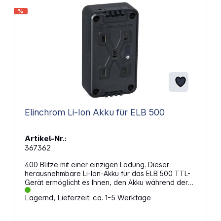
%
Elinchrom Li-Ion Akku für ELB 500
Artikel-Nr.:
367362
400 Blitze mit einer einzigen Ladung. Dieser
herausnehmbare Li-Ion-Akku für das ELB 500 TTL-
Gerät ermöglicht es Ihnen, den Akku während der
Aufnahme aufzuladen, was den Einsatz im Studio
Lagernd, Lieferzeit: ca. 1-5 Werktage
und vor Ort erleichtert. Eigenschaften: Für ELB 500
TTL Li-Ionen Akku mit 14,4 V - 72 W/h
Batteriekapazität: 400 / 28000 Blitze (volle Leistung