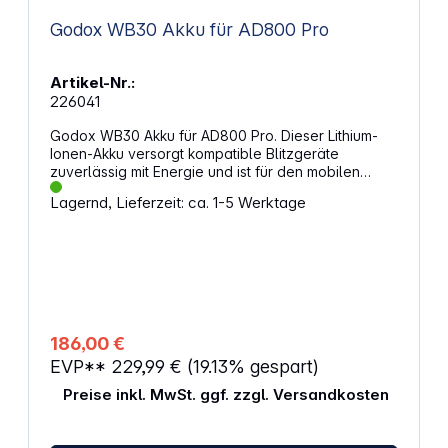
Godox WB30 Akku für AD800 Pro
Artikel-Nr.:
226041
Godox WB30 Akku für AD800 Pro. Dieser Lithium-
Ionen-Akku versorgt kompatible Blitzgeräte
zuverlässig mit Energie und ist für den mobilen
Einsatz ausgelegt. Mit einer Nennspannung von
Lagernd, Lieferzeit: ca. 1-5 Werktage
28,8 V und einer Kapazität von 2.900 mAh steht eine
Energieleistung von 83,52 Wh zur Verfügung.
Eigenschaften: Li-Ion-Akkupack mit 28,8 V für eine
konstante Stromversorgung im Betrieb Kapazität
von 2.900 mAh ermöglicht längere Einsatzzeiten
ohne häufiges Wechseln Energiegehalt von 83,52
Wh passend für leistungsstarke Blitzgeräte
Schwarzes Gehäuse für eine unauffällige
186,00 €
Integration in das Zubehör Gewicht von ca. 564 g
EVP**
229,99 €
(19.13% gespart)
unterstützt einen mobilen Einsatz ohne hohe
Zusatzlast Kompatibel mit: Godox AD800 Pro
Preise inkl. MwSt. ggf. zzgl. Versandkosten