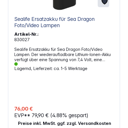
Sealife Ersatzakku für Sea Dragon
Foto/Video Lampen
Artikel-Nr.:
830027
Sealife Ersatzakku für Sea Dragon Foto/Video
Lampen. Der wiederaufladbare Lithium-Ionen-Akku
verfügt über eine Spannung von 7,4 Volt, eine
Kapazität von 3400 mAh und eine Energie von 25
Lagernd, Lieferzeit: ca. 1-5 Werktage
Wh. Dieser Akku ist kompatibel mit verschiedenen
Sea Dragon-Modellen, darunter das Fluoro-Dual
Beam, 1200F, 1500F, 2000F, 2100SF, 2300F Auto,
2500F, 3000SF Pro Dual Beam und 3000F Auto
Photo/Video/Dive Lights. Eigenschaften: Lithium-
Ionen-Akku: 7,4 V, 25 Wh, 3400 mAh Lädt mit Sea
Dragon-Ladeschale SL98311 und AC-Netzteil
SL98312 (separat erhältlich) Passend für die
76,00 €
Foto-/Videoleuchten: Sea Dragon Fluoro-Dual
EVP**
79,90 €
(4.88% gespart)
Beam, 1200F, 1500F, 2000F, 2100SF, 2300F Auto,
2500F, 3000SF Pro Dual Beam und 3000F Auto Pro.
Preise inkl. MwSt. ggf. zzgl. Versandkosten
Abmessungen: 21 x 75 x 39 mm Gewicht: 109 g