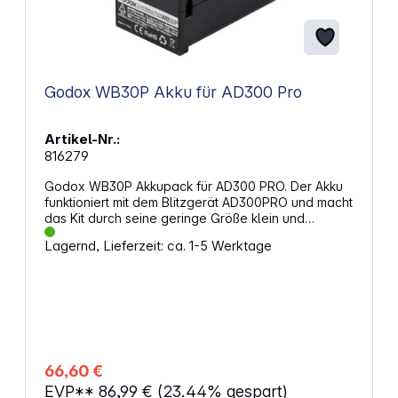
Godox WB30P Akku für AD300 Pro
Artikel-Nr.:
816279
Godox WB30P Akkupack für AD300 PRO. Der Akku
funktioniert mit dem Blitzgerät AD300PRO und macht
das Kit durch seine geringe Größe klein und
handlich. Der WB30P lädt den Blitz in nur 0,01 - 1,5
Lagernd, Lieferzeit: ca. 1-5 Werktage
Sekunden auf und reicht für etwa 320 Blitze bei
voller Leistung. Eigenschaften: Passt: AD300Pro,
AD200, AD200Pro, X200 14,4 V / 2600 mAh Lithium-
Ionen-Akku Abmessungen: 71 x 71 x 40 mm Gewicht:
214 g
66,60 €
EVP**
86,99 €
(23.44% gespart)