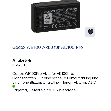
Godox WB100 Akku für AD100 Pro
Artikel-Nr.:
656651
Godox WB100Pro Akku für AD100Pro.
Eigenschaften: Für eine schnelle Blitzaufladung und
eine hohe Blitzleistung Lithium-Ionen-Akku mit 7,2 V
und 2600 mAh Geringe Größe für ein handliches Kit
Lagernd, Lieferzeit: ca. 1-5 Werktage
Reicht für ca. 360 Blitze mit voller Leistung Kann
mehrmals und schnell wieder aufgeladen werden
Kompatibel mit Godox AD100Pro