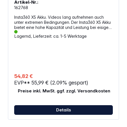
Artikel-Nr.:
162768
Insta360 X5 Akku. Videos lang aufnehmen auch
unter extremen Bedingungen. Der Insta360 X5 Akku
bietet eine hohe Kapazität und Leistung bei eisigen
Temperaturen. Längere Aufnahmesessions auch bei
Lagernd, Lieferzeit: ca. 1-5 Werktage
KälteMit einer Kapazität von 2400 mAh ermöglicht
dieser Akku bis zu 135 Minuten Aufnahmezeit bei
5,7-K-Videoqualität und 30 Bildern pro Sekunde. So
kannst du deine Projekte ohne Unterbrechungen
fortsetzen. Der Akku funktioniert zuverlässig bei
Temperaturen bis zu -20°C. Das mitgelieferte
Gehäuse schützt den Akku und bietet Platz für zwei
SD-Karten. Eigenschaften: 2400 mAh Kapazität für
54,82 €
lange Aufnahmesessions Bis zu 135 Minuten
EVP**
55,99 €
(2.09% gespart)
Aufnahmezeit bei 5,7K und 30 fps Funktioniert
zuverlässig bis zu -20 °C Mitgeliefertes Gehäuse
Preise inkl. MwSt. ggf. zzgl. Versandkosten
schützt den Akku und bietet Platz für zwei SD-
Karten Kompatibel mit Insta360 X5
Details