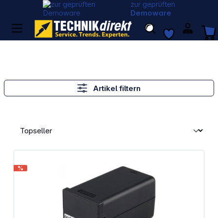
zur geprüften
Demoware
Artikel filtern
%