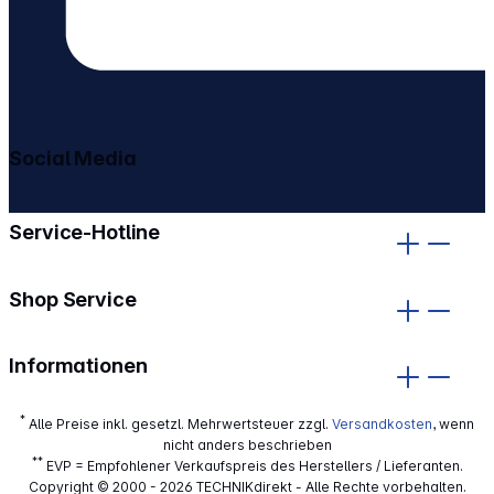
Social Media
gehe zu facebook
gehe zu instagram
Service-Hotline
Shop Service
Informationen
*
Alle Preise inkl. gesetzl. Mehrwertsteuer zzgl.
Versandkosten
, wenn
nicht anders beschrieben
**
EVP = Empfohlener Verkaufspreis des Herstellers / Lieferanten.
Copyright © 2000 - 2026 TECHNIKdirekt - Alle Rechte vorbehalten.