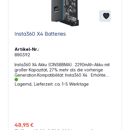
Insta360 X4 Batteries
Artikel-Nr.:
880392
Insta360 X4 Akku (CINSBBMA) . 2290mAh-Akku mit
großer Kapazität, 27% mehr als die vorherige
Generation.Kompatibilität: Insta360 X4 Erhöhte
Akkulaufzeit um bis zu 67%, was eine Aufnahme von
Lagernd, Lieferzeit: ca. 1-5 Werktage
135 Minuten bei 5,7K mit 30 Bildern pro Sekunde
ermöglicht. Funktioniert gut bei Temperaturen bis zu
-20°C (-4 °F), ohne dass die Leistung beeinträchtigt
wird. Lieferumfang: 1× Insta360 X4 Akku
(CINSBBMA)
48,95 €