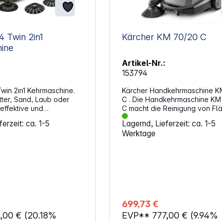
4 Twin 2in1
Kärcher KM 70/20 C
ine
Artikel-Nr.:
153794
win 2in1 Kehrmaschine.
Kärcher Handkehrmaschine K
tter, Sand, Laub oder
C . Die Handkehrmaschine KM
 effektive und
C macht die Reinigung von Fl
e Kehrmaschine S 4 Twin
dank Filter, Kehrwalze und
erzeit: ca. 1-5
Lagernd, Lieferzeit: ca. 1-5
schnell für glanzvolle
Seitenbesen nahezu staubfrei
Werktage
um Haus und Garten – das
mühelos – ob im Innen- oder
ber. Neben den
Außenbereich. Die Flächenleis
tenbesen für trockenes
dabei 7-mal höher als mit ein
e S 4 Twin 2-in-1 auch mit
Kehrbesen. Die Kehrwalze lässt
en Seitenbesen mit
6 Stufen einstellen und erzielt
ten für feuchtes Kehrgut
Zusammenspiel mit den stufen
Mit ihrer kräftigen
gelagerten Seitenbesen ein o
d 680 Millimetern
Reinigungsergebnis auf
699,73 €
hafft sie mühelos
unterschiedlichen Böden. Für
4,00 €
(20.18%
EVP**
777,00 €
(9.94%
bis zu 2400 m² pro
ergonomisches Arbeiten sorge