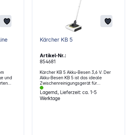
ine
Kärcher KB 5
Artikel-Nr.:
854681
om
Kärcher KB 5 Akku-Besen 3,6 V. Der
ge und
Akku-Besen KB 5 ist das ideale
rten
Zwischenreinigungsgerät für
alen
Hartböden und Teppiche. Der mit
Lagernd, Lieferzeit: ca. 1-5
Die
Lithium-Ionen-Akku betriebene KB 5 ist
Werktage
eichen
kompakt gebaut und liefert eine
außergewöhnliche Reinigungsleistung
m
ab. Sichtbaren Schmutz entfernt der
en
leichte und platzsparende Akku-
breite
Besen mit Universalbürste restlos. Mit
ne
seinem flexiblen Doppelgelenk kommt
ilft bei
er mühelos zwischen Stühle und unter