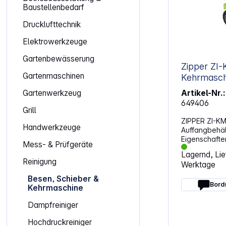
Baustellenbedarf
Drucklufttechnik
Elektrowerkzeuge
Gartenbewässerung
Zipper ZI
Gartenmaschinen
Kehrmasch
Gartenwerkzeug
Artikel-Nr.:
649406
Grill
ZIPPER ZI-KM
Handwerkzeuge
Auffangbehäl
Eigenschaften: Ideal geeignet f
Mess- & Prüfgeräte
ganzjährige 
Lagernd, Lief
Verschmutzu
Reinigung
Werktage
Gehwegen wi
Auch für grö
Besen, Schieber &
geeignet dan
Bord
Kehrmaschine
Individuell v
und Bürstena
Dampfreiniger
ein flexibles Arbeite
Lenkerhöhe 3 Vorwärtsgänge (0,7-
Hochdruckreiniger