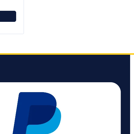
Reinigen
-Change
20 l
chen
 einfach
Flächen
fachen
l
(A)
1 dB(A)