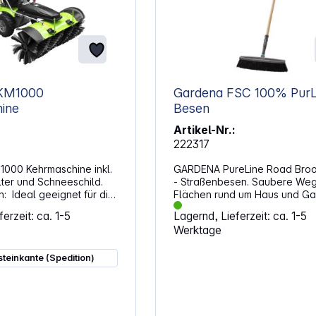
-KM1000
Gardena FSC 100% PurL
ine
Besen
Artikel-Nr.:
222317
1000 Kehrmaschine inkl.
GARDENA PureLine Road Bro
ter und Schneeschild.
- Straßenbesen. Saubere We
ür die
Flächen rund um Haus und Ga
Beseitigung von groben
lassen sich mit einem funktion
erzeit: ca. 1-5
Lagernd, Lieferzeit: ca. 1-5
ngen auf Flächen und
Straßenbesen zügig pflegen. 
Werktage
e z.B. Laub oder Schnee
Kombination aus harten und w
ßere Flächen bestens
Borsten unterstützt das
k 1000 mm Kehrbreite
Zusammenkehren von grobe
steinkante (Spedition)
erstellbare Bürstenhöhe
Schmutz ebenso wie von fein
usrichtung ermöglichen
Rückständen. Mit einer Arbeits
n Verstellbare
von 45 cm deckt der Besen ei
große Fläche pro Zug ab und h