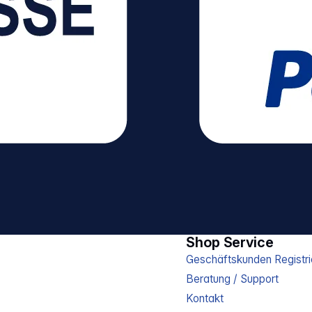
Komfortable
Akkus und Ladegerät optional
Kehrmaschine ohne Bücken
erhältlich
lappen – für die
de Aufbewahrung.
henanpassung der
Individuell anpassbarer
 für unterschiedliche
ter
ren des
ers ist nicht notwendig.
nahme des
ters Einfache Entleerung
ehälters.
der Kehrgutbehälter
ter ohne Schmutzkontakt
 Randnahes
liches Kehren von
 Fugen. Stufenlos
Shop Service
r Schubbügel
endes Kehren dank
Geschäftskunden Registri
 Höhenverstellung.
ragegriff Dank des
Beratung / Support
kann die Kehrmaschine
Kontakt
agen und verstaut