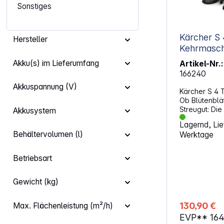
Sonstiges
Kärcher S 
Hersteller
Kehrmasch
Akku(s) im Lieferumfang
Artikel-Nr.:
166240
Akkuspannung (V)
Kärcher S 4 T
Ob Blütenblä
Streugut: Die
Akkusystem
ergonomisch
Lagernd, Lief
2-in-1 sorgt 
Behältervolumen (l)
Werktage
Zeiten rund 
ganze Jahr ü
Standard-Sei
Betriebsart
Kehrgut ist di
2 zusätzlich
härteren Bors
Gewicht (kg)
ausgestattet. 
Kehrwalze un
130,90 €
Max. Flächenleistung (m²/h)
Kehrbreite sc
EVP**
16
Flächen von 