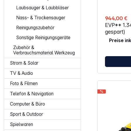
1,2m/s) und 
Laubsauger & Laubbläser
Motorleistung
Motortyp: 1-
Nass- & Trockensauger
944,00 €
Hubraum in ccm: 173 Kraf
Kraftübertrag
EVP**
1.3
Reinigungszubehör
gespart)
Sonstige Reinigungsgeräte
Preise in
Zubehör &
Verbrauchsmaterial Werkzeug
Strom & Solar
TV & Audio
Foto & Filmen
%
Telefon & Navigation
Computer & Büro
Sport & Outdoor
Spielwaren