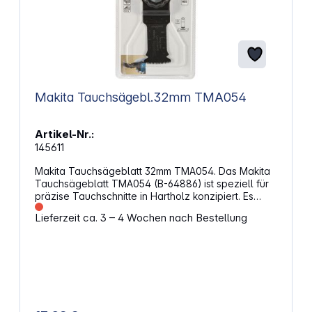
Makita Tauchsägebl.32mm TMA054
Artikel-Nr.:
145611
Makita Tauchsägeblatt 32mm TMA054. Das Makita
Tauchsägeblatt TMA054 (B-64886) ist speziell für
präzise Tauchschnitte in Hartholz konzipiert. Es
verfügt über eine Breite von 32 mm und eine
Lieferzeit ca. 3 – 4 Wochen nach Bestellung
Arbeitslänge von 50 mm, mit einer Starlock-
Aufnahme für maximale Kraftübertragung und
schnellen Blattwechsel. Dieses Zubehör eignet sich
ideal zum Schneiden von Holzpaneelen oder
Aussparungen in Möbeln. Eigenschaften: Breite: 32
mm Zähne pro Zoll: 14 Material: HCS Arbeitslänge:
50 mm Werkzeugaufnahme: Starlock Anwendung:
z.B. zum Schneiden von Holzpaneelen oder