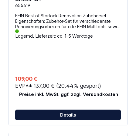
655419
FEIN Best of Starlock Renovation Zubehörset.
Eigenschaften: Zubehör-Set für verschiedenste
Renovierungsarbeiten für alle FEIN Multitools sowie
alle anderen gängigen Multitools mit Starlock-
Lagernd, Lieferzeit: ca. 1-5 Werktage
Aufnahme Inhalt: 6 E-Cut Long-Life Sägeblätter (je 2
St. 50 x 35 mm, 50 x 50 mm, 50 x 65 mm), 1
Hartmetall-Raspel (80 mm), 1 Hartmetall-
Segmentsägeblatt (Ø 75 mm, 2,2 mm), 1 fester
Spachtel, 1 Schneidmesser (Pilzform), 1
Schleifplatte, ungelocht (80 mm), je 5 Schleifblätter
(K 60, 80, 120) Anzahl Teile: 26
109,00 €
EVP**
137,00 €
(20.44% gespart)
Preise inkl. MwSt. ggf. zzgl. Versandkosten
Details