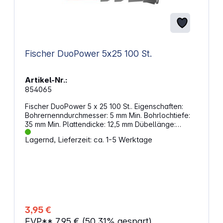
Fischer DuoPower 5x25 100 St.
Artikel-Nr.:
854065
Fischer DuoPower 5 x 25 100 St.. Eigenschaften:
Bohrernenndurchmesser: 5 mm Min. Bohrlochtiefe:
35 mm Min. Plattendicke: 12,5 mm Dübellänge:
25 mm Min. Einschraubtiefe: 29 mm
Lagernd, Lieferzeit: ca. 1-5 Werktage
Spanplatten-/Holzschrauben: 3,0 - 4,0 mm Inhalt:
100 x DuoPower 5 x 25
3,95 €
EVP**
7,95 €
(50.31% gespart)