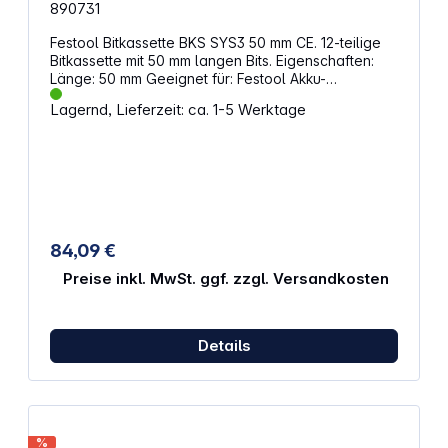
890731
Festool Bitkassette BKS SYS3 50 mm CE. 12-teilige
Bitkassette mit 50 mm langen Bits. Eigenschaften:
Länge: 50 mm Geeignet für: Festool Akku-
Bohrschrauber Akku-Schlagbohrschrauber mit
Lagernd, Lieferzeit: ca. 1-5 Werktage
FastFix Sicherer Halt der Bits in Modulen, flexible
Versetzung möglich Chemisch vernickelte Bitspitze
Chrombeschichtung für verbesserten
Korrosionsschutz Set-Inhalt: Bit PH 1 Bit PH 2 Bit PH
3 Bit PZ 1 Bit PZ 2 Bit PZ 3 Bit TX 10 Bit TX 15 Bit TX
20 Bit TX 25 Bit TX 30 Bit TX 40 Info: der Überstand
aus dem Werkzeugfutter (WH-CE) beträgt ca. 22
mm
84,09 €
Preise inkl. MwSt. ggf. zzgl. Versandkosten
Details
%