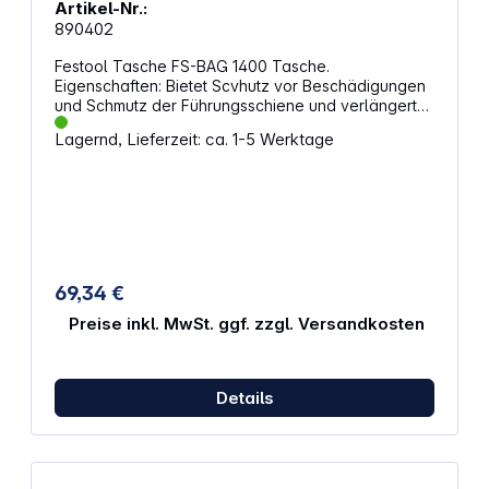
Artikel-Nr.:
890402
Festool Tasche FS-BAG 1400 Tasche.
Eigenschaften: Bietet Scvhutz vor Beschädigungen
und Schmutz der Führungsschiene und verlängert
so die Standzeit Komfortables Tragen mit
Lagernd, Lieferzeit: ca. 1-5 Werktage
Schulterriemen Bietet Platz für 2 Schienen bis zur
Länge 1400/2 Besonders robustes Material Platz für
weiteres Zubehör
69,34 €
Preise inkl. MwSt. ggf. zzgl. Versandkosten
Details