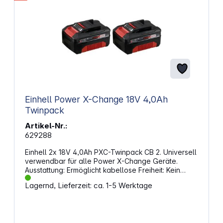
Einhell Power X-Change 18V 4,0Ah
Twinpack
Artikel-Nr.:
629288
Einhell 2x 18V 4,0Ah PXC-Twinpack CB 2. Universell
verwendbar für alle Power X-Change Geräte.
Ausstattung: Ermöglicht kabellose Freiheit: Kein
Kabelsalat und freies Arbeiten Dank hochwertiger
Lagernd, Lieferzeit: ca. 1-5 Werktage
Li-Ion Zellen kein Memoryeffekt, geringe
Selbstentladung und hohe, konstante Power
Aktueller Ladezustand durch 3-stufige LED-Anzeige
Hoher Stoßschutz und gute Griffigkeit durch