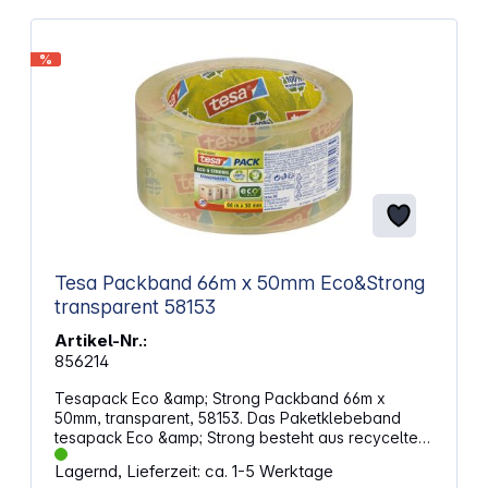
%
Tesa Packband 66m x 50mm Eco&Strong
transparent 58153
Artikel-Nr.:
856214
Tesapack Eco &amp; Strong Packband 66m x
50mm, transparent, 58153. Das Paketklebeband
tesapack Eco &amp; Strong besteht aus recycelten
Materialien, klebt stark, ist einfach zu handhaben
Lagernd, Lieferzeit: ca. 1-5 Werktage
und UV- und alterungsbeständig. Eigenschaften: