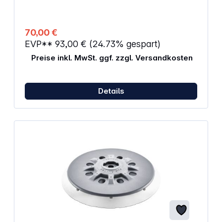
gummiertes Gehäuse Komfortable Entnehmbarkeit
durch Griffmulde Staub-, korrosions-, und
mechanisch geschütztes Gehäuse Geeignet für den
TWIN-PACK Einsatz bei 36V-Anwendungen
70,00 €
EVP**
93,00 €
(24.73% gespart)
Preise inkl. MwSt. ggf. zzgl. Versandkosten
Details