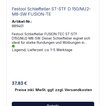
Festool Schleifteller ST-STF D 150/MJ2-
M8-SW FUSION-TE
Artikel-Nr.:
889401
Festool Schleifteller FUSION-TEC ST-STF
D150/MJ2-M8-SW. Dieser Schleifteller eignet sich
ideal für starke Rundungen und Wölbungen in
den Bereichen Automotive, Maler-/Lackierarbeiten
Lagernd, Lieferzeit: ca. 1-5 Werktage
und Möbelbau. Eigenschaften: Durchmesser: 150
mm Anschlussgewinde: M8 Elastische Struktur Sehr
weiche Ausführung
37,83 €
Preise inkl. MwSt. ggf. zzgl. Versandkosten
Details