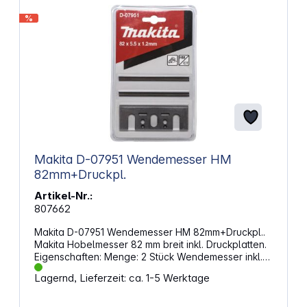
%
Makita D-07951 Wendemesser HM
82mm+Druckpl.
Artikel-Nr.:
807662
Makita D-07951 Wendemesser HM 82mm+Druckpl..
Makita Hobelmesser 82 mm breit inkl. Druckplatten.
Eigenschaften: Menge: 2 Stück Wendemesser inkl.
Druckplatten Passend für Makita 1100, DKP180,
Lagernd, Lieferzeit: ca. 1-5 Werktage
KP0810C