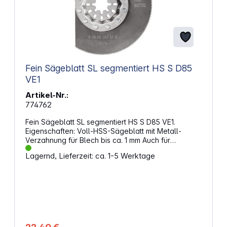
Fein Sägeblatt SL segmentiert HS S D85
VE1
Artikel-Nr.:
774762
Fein Sägeblatt SL segmentiert HS S D85 VE1.
Eigenschaften: Voll-HSS-Sägeblatt mit Metall-
Verzahnung für Blech bis ca. 1 mm Auch für
Kunststoffe, GFK, Holz, Kitt und Buntmetalle
Lagernd, Lieferzeit: ca. 1-5 Werktage
Hervorragende Schnittgeschwindigkeit Saubere,
dünne Schnittlinie Segmentiert, ideal zum Arbeiten
in Ecken und an Kanten ohne Überschnitt
Durchschnitt: 85 mm Aufnahme: SL Menge: 1