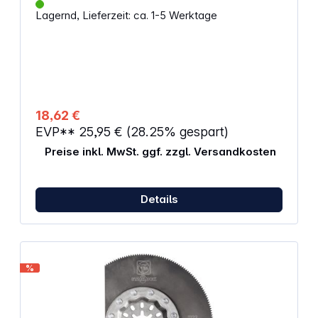
montieren Geeignet zum Verankern von Konsolen,
Lagernd, Lieferzeit: ca. 1-5 Werktage
Kabeltrassen oder Geländern Flexible Nutzung
dank zwei Tiefen bei der Verankerung
Dübellänge: 115 mm Min. Bohrlochtiefe
(Durchsteckmontage): 107 mm Tiefe Verankerung:
40 - 60 mm Gewinde: M 10 x 73 mm Max. Nutzlänge:
30 / 50 mm Teile: 25
18,62 €
EVP**
25,95 €
(28.25% gespart)
Preise inkl. MwSt. ggf. zzgl. Versandkosten
Details
%