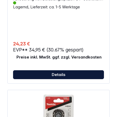
Antrieb (Wera Anschluss-Reihe 4) Mit
Lagernd, Lieferzeit: ca. 1-5 Werktage
Werkzeugfinder Take it easy: Farbkennzeichnung
nach Profilen und Größenstempelung In praktischer
Bit-Box mit leichter Entnahme 20x PH 2x25 mm
24,23 €
EVP**
34,95 €
(30.67% gespart)
Preise inkl. MwSt. ggf. zzgl. Versandkosten
Details