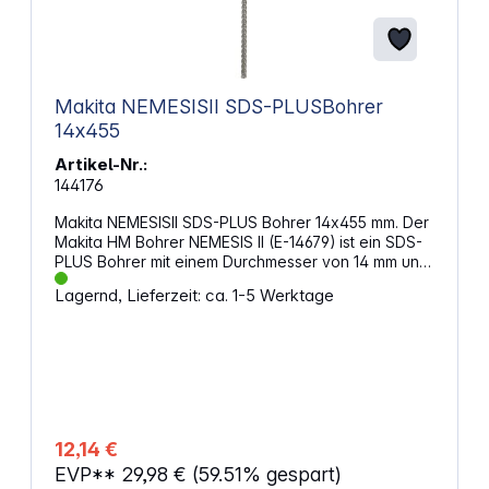
Makita NEMESISII SDS-PLUSBohrer
14x455
Artikel-Nr.:
144176
Makita NEMESISII SDS-PLUS Bohrer 14x455 mm. Der
Makita HM Bohrer NEMESIS II (E-14679) ist ein SDS-
PLUS Bohrer mit einem Durchmesser von 14 mm und
einer Gesamtlänge von 455 mm. Er verfügt über
Lagernd, Lieferzeit: ca. 1-5 Werktage
eine vierschneidige Hartmetallspitze und ist speziell
für das Bohren in Beton mit Stahlbewehrung
entwickelt. Dank der optimierten
Schneidengeometrie und der
innovativen Wendelform wird das Bohrmaterial
effizient abtransportiert. Eigenschaften:
Werkzeugaufnahme: SDS-PLUS Durchmesser: 14,0
mm Länge: 455 mm Arbeitslänge: 390 mm
12,14 €
Zentrierspitze, Wolframkarbid-Spitze, 4-Schneider
EVP**
29,98 €
(59.51% gespart)
Anwendung: Armierter Beton (Stahlbeton), Ziegel