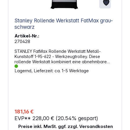
Stanley Rollende Werkstatt FatMax grau-
schwarz
Artikel-Nr.:
270428
STANLEY FatMax Rollende Werkstatt Metall-
Kunststoff 1-95-622 - Werkzeugtrolley. Diese
rollende Werkstatt kombiniert eine abnehmbare
Werkzeugbox, 2 Schubladen und ein großes
Lagernd, Lieferzeit: ca. 1-5 Werktage
Staufach in einem kompakten System. Mit einem
Fassungsvermögen von 71,6 l bietet sie viel Platz
für Werkzeuge unterschiedlicher Größe.
Durchdachte Aufteilung für mehr ÜbersichtDie 30
cm hohe Werkzeugbox kann separat transportiert
werden und verfügt über eine herausnehmbare
Trage. Zwei Schubladen mit kugelgelagerten
Schienen ermöglichen einen gleichmäßigen Lauf.
181,16 €
Eine der Schubladen ist mit herausnehmbaren
EVP**
228,00 €
(20.54% gespart)
Einsätzen ausgestattet, sodass Schrauben, Dübel
und andere Kleinteile übersichtlich sortiert werden
Preise inkl. MwSt. ggf. zzgl. Versandkosten
können. Schneller Zugriff auch auf große