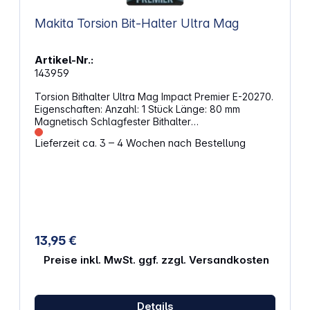
Makita Torsion Bit-Halter Ultra Mag
Artikel-Nr.:
143959
Torsion Bithalter Ultra Mag Impact Premier E-20270.
Eigenschaften: Anzahl: 1 Stück Länge: 80 mm
Magnetisch Schlagfester Bithalter
Sechskantaufnahme Für die Verwendung mit Impact
Lieferzeit ca. 3 – 4 Wochen nach Bestellung
Premier Bits Der Bithalter sorgt für zusätzlichen Halt
der Schraube MZ-Schaft Geeignet für die
Verwendung mit Schlagschraubern
13,95 €
Preise inkl. MwSt. ggf. zzgl. Versandkosten
Details