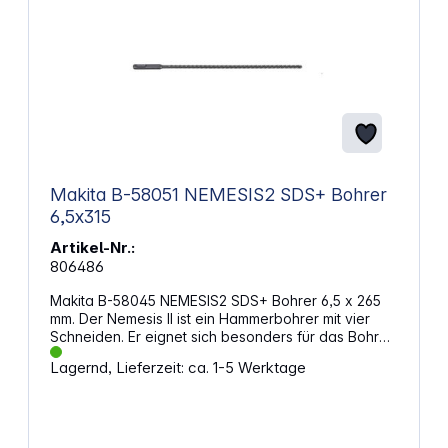
Makita B-58051 NEMESIS2 SDS+ Bohrer
6,5x315
Artikel-Nr.:
806486
Makita B-58045 NEMESIS2 SDS+ Bohrer 6,5 x 265
mm. Der Nemesis II ist ein Hammerbohrer mit vier
Schneiden. Er eignet sich besonders für das Bohren
in Beton mit Stahlbewehrung. Eigenschaften:
Lagernd, Lieferzeit: ca. 1-5 Werktage
Durchmesser: 6,5 mm Länge: 265 mm Arbeitslänge:
200 mm Werkzeugaufnahme: SDS+
Vollhartmetallkopf Innovatives Kopfdesign: Power
Shoulders mit optimierter Schneidengeometrie und
Verschleißanzeige Spezielle Wendelform: Multi-