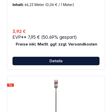
Typ: Packband Starke PP-Qualität Anwendung:
Inhalt:
66,23 Meter
(0,06 € / 1 Meter)
Einfach zu handhaben Klebstark Hohe UV- und
Alterungsbeständigkeit Leises und gleichmäßiges
Abrollen Trägerfolie &amp; Rollenkern aus
recyceltem Material Dicke: 57 µm Länge: 66 m
Breite: 5 cm Reißkraft 40 N/cm Klebekraft auf
Stahl: 3,7 N/cm Trägermaterial: BOPP Klebmasse:
3,92 €
wasserbasiertes Acrylat Farbe: transparent
EVP**
7,95 €
(50.69% gespart)
Preise inkl. MwSt. ggf. zzgl. Versandkosten
Details
%