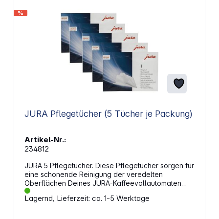
Kocht Wasser in ca. 8 Minuten (23°C
%
Starttemperatur) Trockenlaufschutz und
automatische Abschaltung für zusätzliche Sicherheit
Abmessungen (BxHxT): 26,3 x 30,7 x 23,3 cm
Gewicht: 2,7 – 3,4 kg Akkus nicht im Lieferumfang
JURA Pflegetücher (5 Tücher je Packung)
Artikel-Nr.:
234812
JURA 5 Pflegetücher. Diese Pflegetücher sorgen für
eine schonende Reinigung der veredelten
Oberflächen Deines JURA-Kaffeevollautomaten
und halten das Erscheinungsbild frisch. Die
Lagernd, Lieferzeit: ca. 1-5 Werktage
feuchten Tücher entfernen Ablagerungen in einem
Zug und unterstützen eine gepflegte Optik. Mit der
regelmäßigen Anwendung wirkst Du