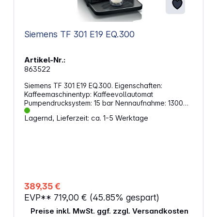
Siemens TF 301 E19 EQ.300
Artikel-Nr.:
863522
Siemens TF 301 E19 EQ.300. Eigenschaften:
Kaffeemaschinentyp: Kaffeevollautomat
Pumpendrucksystem: 15 bar Nennaufnahme: 1300
Watt Inklusive Milchaufschäumschlauch Wasserfilter
Lagernd, Lieferzeit: ca. 1-5 Werktage
optional Wassertank Fassungsvermögen: 1,4 Liter
Anzahl Bohnenbehälter: 1 Mahlwerk aus Keramik
Mahlgrad verstellbar Inklusive Tassenbeleuchtung
Tassen pro Brühvorgang: 1 bzw. 2 Tassen
Tassenfüllmengenregulierung Höhenverstellbarer
Kaffeeauslauf Höhenverstellbares Tassenpodest
Tassenpodest aus Edelstahl Touchscreen
Entkalkungs- und Reinigungsprogramm
389,35 €
Abnehmbare Teile sind spülmaschinenfest Display
EVP**
719,00 €
(45.85% gespart)
Abmessungen: 251 x 383 x 433 mm Gewicht: 7 kg
Preise inkl. MwSt. ggf. zzgl. Versandkosten