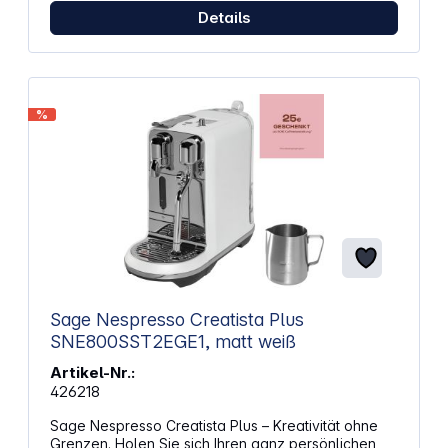
Smart‑Filtern und erweitert deren Einsetzbarkeit im
Details
Tank Kompatibel mit: Z6 Z8
%
Sage Nespresso Creatista Plus
SNE800SST2EGE1, matt weiß
Artikel-Nr.:
426218
Sage Nespresso Creatista Plus – Kreativität ohne
Grenzen. Holen Sie sich Ihren ganz persönlichen