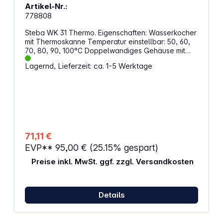
Artikel-Nr.:
778808
Steba WK 31 Thermo. Eigenschaften: Wasserkocher
mit Thermoskanne Temperatur einstellbar: 50, 60,
70, 80, 90, 100°C Doppelwandiges Gehäuse mit
Thermofunktion für ein langes Warmhalten 1,5 l
Lagernd, Lieferzeit: ca. 1-5 Werktage
Fassungsvermögen 360° Sockel mit
Kabelaufwicklung Abnehmbarer Deckel Leichte
Reinigung durch verdecktes Heizelement
Betriebskontrollleuchte Abschaltautomatik
Trockengehschutz Leistung: 1850 – 2200 W (230 V
~) Gewicht: 1,4 kg Maße (H / B / T): 27 x 21,5 x 16 cm
Gehäuse: Edelstahl
71,11 €
EVP**
95,00 €
(25.15% gespart)
Preise inkl. MwSt. ggf. zzgl. Versandkosten
Details