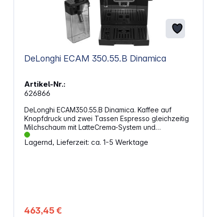
DeLonghi ECAM 350.55.B Dinamica
Artikel-Nr.:
626866
DeLonghi ECAM350.55.B Dinamica. Kaffee auf
Knopfdruck und zwei Tassen Espresso gleichzeitig
Milchschaum mit LatteCrema-System und
automatische Reinigung der Milchkaraffe Ein neues
Lagernd, Lieferzeit: ca. 1-5 Werktage
leckeres Rezept erfunden? Speichere die
Einstellungen für Aroma und Menge mit "Meine
Rezepte" Edelstahl und LCD-Display
MahltechnologieDank der integrierten Mahltechnik
erhältst du immer frisch gemahlene Bohnen. Passe
den Mahlgrad nach deinen Wünschen an. Das
Mahlwerk ist exakt kalibriert. Frischer KaffeeDas
System ohne Schlauch reduziert die Menge des
463,45 €
Kaffeepulvers im Mahlwerk, so dass nur frisch