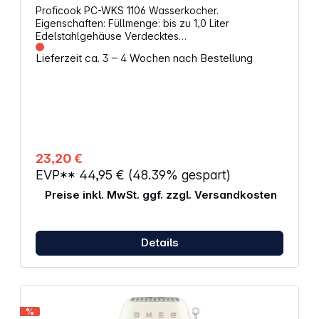
Proficook PC-WKS 1106 Wasserkocher.
Eigenschaften: Füllmenge: bis zu 1,0 Liter
Edelstahlgehäuse Verdecktes
Edelstahlheizelement Zentralkontakt: 360° kabellos
Lieferzeit ca. 3 – 4 Wochen nach Bestellung
Verriegelter Edelstahldeckel mit Einhandbedienung
Außenliegende Wasserstandsanzeige Edelstahl-
Basisstation mit Kabelaufwicklung Ein-/Ausschalter
blau beleuchtet Automatische und manuelle
Abschaltung Trockengeh- und Überhitzungsschutz
220–240 V, 50 Hz, 1850–2200 W max.
23,20 €
EVP**
44,95 €
(48.39% gespart)
Preise inkl. MwSt. ggf. zzgl. Versandkosten
Details
%