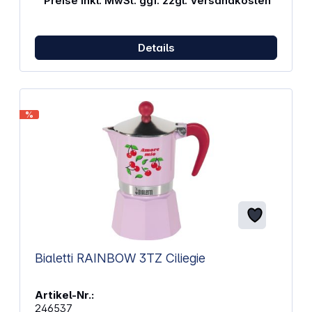
Preise inkl. MwSt. ggf. zzgl. Versandkosten
Lieblings-Espresso gespeichert werden kann. Die
Tropfschale hat zwei Positionen, sodass sie sich an
verschiedene Tassengrößen anpassen lässt und
Spritzer vermieden werden. Der Wassertank kann
Details
mit 1,2 Litern herausgenommen oder nachgefüllt
werden. Der 0,1 Liter Kessel aus Aluminium wird mit
einem 1425 Watt Motor betrieben. Eigenschaften:
Tasten mit Hintergrundbeleuchtung Kompatibel mit
E.S.E. Kaffeepads 15 Bar Pumpendruck
%
Vorbrühfunktion für eine verbessertes Aroma 2 Filter
enthalten Wasserbehälter mit einer Kapazität von
1,2 Litern Gleichzeitige Zubereitung von 2 Tassen
Wasserbehälter (seitlich) Tropfschale (vorne)
Abmessungen: 19,9 x 30,3 x 25,5 cm Gewicht : 3,7 kg
Bialetti RAINBOW 3TZ Ciliegie
Artikel-Nr.:
246537