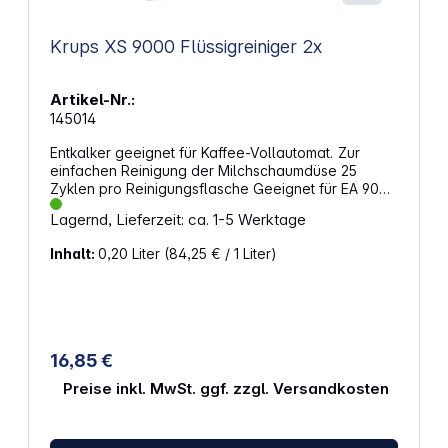
Krups XS 9000 Flüssigreiniger 2x
Artikel-Nr.:
145014
Entkalker geeignet für Kaffee-Vollautomat. Zur
einfachen Reinigung der Milchschaumdüse 25
Zyklen pro Reinigungsflasche Geeignet für EA 9000
Inhalt pro Flasche 100 ml Gefahren- und
Lagernd, Lieferzeit: ca. 1-5 Werktage
Sicherheitshinweise: Achtung! Nichtionische Tenside
&lt; 5%, Phosphonate &lt; 5 %. (H319) Verursacht
Inhalt:
0,20 Liter
(84,25 € / 1 Liter)
schwere Augenreizung. (P102) Darf nicht in die
Hände von Kindern gelangen. (P264) Nach
Gebrauch die Hände gründlich waschen. (P305 +
P351 + P338) BEI KONTAKT MIT DEN AUGEN: Einige
Minuten lang behutsam mit Wasser spülen.
Vorhandene Kontaktlinsen nach Möglichkeit
16,85 €
entfernen. Weiter spülen. (P337 + P313) Bei
anhaltender Augenreizung: Ärztlichen Rat einholen/
Preise inkl. MwSt. ggf. zzgl. Versandkosten
ärztliche Hilfe hinzuziehen.