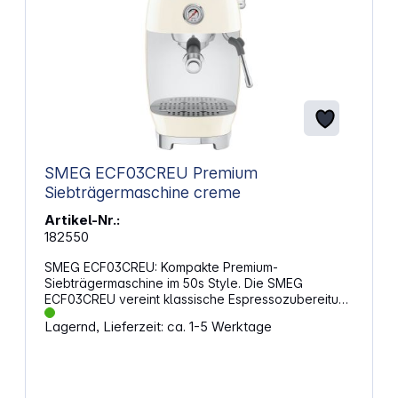
SMEG ECF03CREU Premium
Siebträgermaschine creme
Artikel-Nr.:
182550
SMEG ECF03CREU: Kompakte Premium-
Siebträgermaschine im 50s Style. Die SMEG
ECF03CREU vereint klassische Espressozubereitung
mit innovativer Cold-Brew-Funktion und bietet ein
Lagernd, Lieferzeit: ca. 1-5 Werktage
echtes Barista-Erlebnis für zuhause. Dank
Thermoblock-Heizsystem und 15 bar Pumpendruck
gelingt die Extraktion schnell und präzise. Die
manuelle Dampflanze sorgt für feinporigen
Milchschaum, während das Brühdruckmanometer