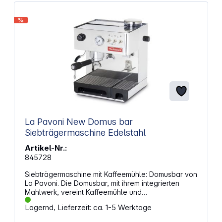
%
La Pavoni New Domus bar
Siebträgermaschine Edelstahl
Artikel-Nr.:
845728
Siebträgermaschine mit Kaffeemühle: Domusbar von
La Pavoni. Die Domusbar, mit ihrem integrierten
Mahlwerk, vereint Kaffeemühle und
Siebträgermaschine in einem Gerät – der Inbegriff
Lagernd, Lieferzeit: ca. 1-5 Werktage
von Komfort. Ihr kompaktes Design macht sie für
jede Küche geeignet, ohne dabei auf Eleganz und