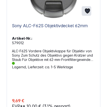
Sony ALC-F62S Objektivdeckel 62mm
Artikel-Nr.:
579012
ALC-F62S Vordere Objektivkappe für Objektiv von
Sony Zum Schutz des Objektivs gegen Kratzer und
Staub Für Objektive mit 62-mm-Frontfiltergewinde
Einfaches Anbringen/Abnehmen am/vom Objektiv
Lagernd, Lieferzeit: ca. 1-5 Werktage
Gewicht ca.: 14 g
9,69 €
EVP**
10,00 €
(3.1% gespart)