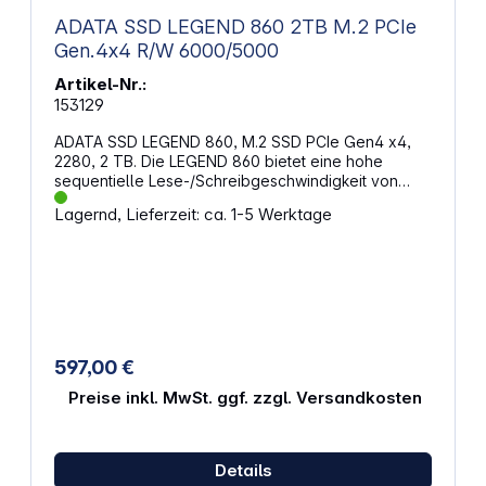
ADATA SSD LEGEND 860 2TB M.2 PCIe
Gen.4x4 R/W 6000/5000
Artikel-Nr.:
153129
ADATA SSD LEGEND 860, M.2 SSD PCIe Gen4 x4,
2280, 2 TB. Die LEGEND 860 bietet eine hohe
sequentielle Lese-/Schreibgeschwindigkeit von
6000 / 5000 MB pro Sekunde. Sie ist vollständig
Lagernd, Lieferzeit: ca. 1-5 Werktage
abwärtskompatibel mit PCIe-3.0-Plattformen. Dieses
Laufwerk bietet eine hervorragende Leistung für
mittlere bis hochwertige Produktionen wie Film- und
Fernsehanimationen, maschinelles Lernen und
Produktmodellierung. Eigenschaften: Speicher: 2
TB PCIe Gen4 x4 Übertragungsschnittstelle
Höchste sequenzielle Lese- und
Schreibgeschwindigkeit von 6000 / 5000 MB/s
597,00 €
Formfaktor: M.2 (2280) NAND Flash: 3D NAND
Schnittstelle: PCIe Gen4 x4 Betriebstemperatur: 0
Preise inkl. MwSt. ggf. zzgl. Versandkosten
bis 70 Grad Mittlere Betriebsdauer zwischen
Ausfällen: 2000000 Stunden Abmessungen (L x B x
H): 80 x 22 x 3,13 mm mit Kühlkörper / 80 x 22 x 2,15
Details
mm (ohne Kühlkörper)