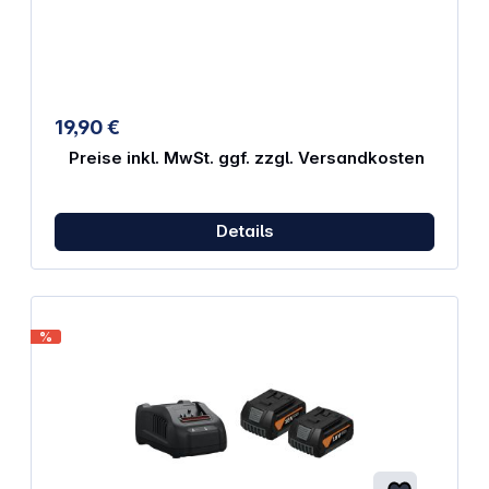
auf-USB-C-Kabel 1,5 m lang Hi-Speed-zertifiziert
Ausgangsverbindung: USB Typ-C Eingänge: USB
Typ-C Gewicht: 46 g Kompatible RØDE-Produkte
NT-USB-Mini RØDECaster Pro VideoMic NTG AI-1
19,90 €
Preise inkl. MwSt. ggf. zzgl. Versandkosten
Details
%