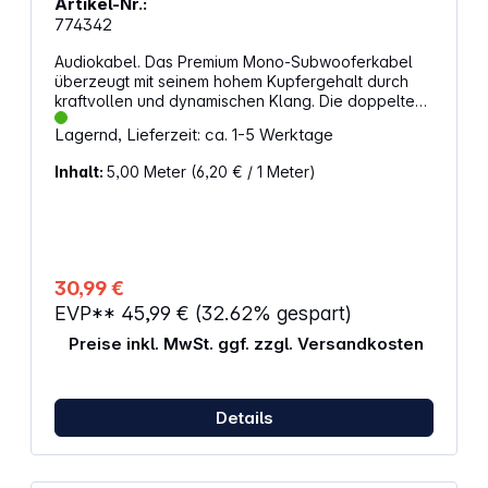
Artikel-Nr.:
774342
Audiokabel. Das Premium Mono-Subwooferkabel
überzeugt mit seinem hohem Kupfergehalt durch
kraftvollen und dynamischen Klang. Die doppelte
Abschirmung reduziert äußere Störeinflüsse auf ein
Lagernd, Lieferzeit: ca. 1-5 Werktage
Minimum. Eigenschaften: Premium Mono-
Subwooferkabel Doppelte Abschirmung
Inhalt:
5,00 Meter
(6,20 € / 1 Meter)
Vollmetallstecker Leiter aus hochreinem OFC-
Kupfer 24k vergoldete Kontakte Farbe: blau / silber
Kabellänge: 5,0 m Anschlüsse: Mono Sub; Cinch
&lt;&gt; Cinch
30,99 €
EVP**
45,99 €
(32.62% gespart)
Preise inkl. MwSt. ggf. zzgl. Versandkosten
Details