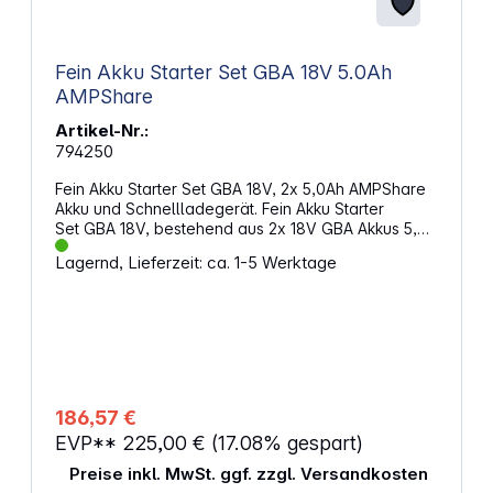
Fein Akku Starter Set GBA 18V 5.0Ah
AMPShare
Artikel-Nr.:
794250
Fein Akku Starter Set GBA 18V, 2x 5,0Ah AMPShare
Akku und Schnellladegerät. Fein Akku Starter
Set GBA 18V, bestehend aus 2x 18V GBA Akkus 5,0
Ah und passendem Schnellladegerät.
Lagernd, Lieferzeit: ca. 1-5 Werktage
Eigenschaften: Akkupacks kompatibel mit allen
Geräten (herstellerunabhängig), die das AMPShare
/ Bosch Professional 18V System nutzen 2x GBA 18V
5,0 Ah Li-Ionen Akku (AMPShare System)
Schnelllagegerät GAL1880CV Aktive Luftkühlung
und prozessorgesteuertes Lademanagement
Vorrichtung zum aufwickeln des Ladekabels für
eine platzsparende Lagerung Ladegerät passend
186,57 €
für alle Akku-Packs mit AMPShare oder Bosch
EVP**
225,00 €
(17.08% gespart)
Professional 18V Schnittstelle (AMPShare und GBA-
Serie) Ladezeit des GBA 18V 5,0 Ah Akkus auf 80%:
Preise inkl. MwSt. ggf. zzgl. Versandkosten
ca. 35 Minuten Akkuspannung: 18V Akku-Kapazität: