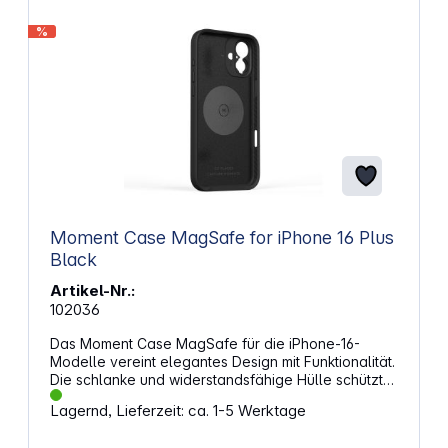
%
Moment Case MagSafe for iPhone 16 Plus
Black
Artikel-Nr.:
102036
Das Moment Case MagSafe für die iPhone-16-
Modelle vereint elegantes Design mit Funktionalität.
Die schlanke und widerstandsfähige Hülle schützt
das iPhone umfassend und verwandelt es in eine
Lagernd, Lieferzeit: ca. 1-5 Werktage
professionelle Kamera. Gefertigt aus einer robusten
TPU-Mischung und einer verstärkten Polycarbonat-