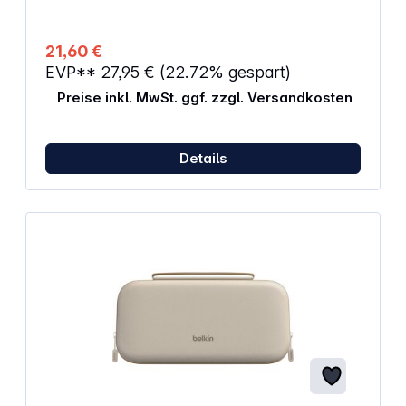
mühelose Verwalten und Sichern von Inhalten auf
Ihren Android Gerät 1 Mobilgerät benötigt USB
Type-C Anschluss und OTG-(On-The-
21,60 €
Go-)Unterstützung.
EVP**
27,95 €
(22.72% gespart)
Preise inkl. MwSt. ggf. zzgl. Versandkosten
Details