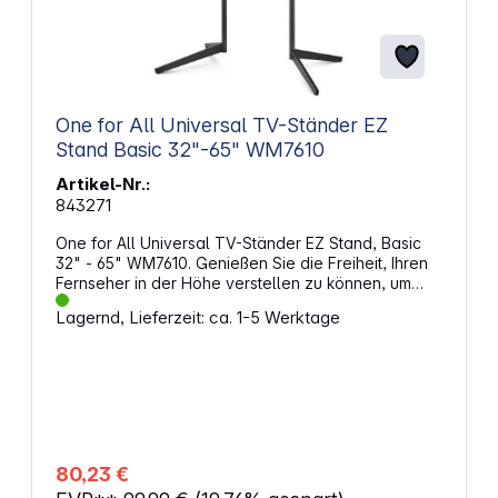
One for All Universal TV-Ständer EZ
Stand Basic 32"-65" WM7610
Artikel-Nr.:
843271
One for All Universal TV-Ständer EZ Stand, Basic
32" - 65" WM7610. Genießen Sie die Freiheit, Ihren
Fernseher in der Höhe verstellen zu können, um
sicherzustellen, dass er sich immer auf Augenhöhe
Lagernd, Lieferzeit: ca. 1-5 Werktage
befindet und ein komfortables Fernseherlebnis
bietet. Maximieren Sie Ihr TV-ErlebnisDas elegante
Design und die geringe Stellfläche machen diesen
TV-Ständer zur idealen Lösung für die Montage
Ihres Fernsehers in einer Ecke. Entwickelt für
StabilitätDer EZ Stand wurde entwickelt, um die
Stabilität Ihres Fernsehers zu erhalten. Alle Winkel
wurden sorgfältig ausgewählt, um einen niedrigen
80,23 €
Schwerpunkt zu erreichen. Die mitgelieferte