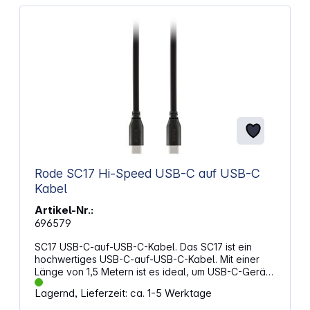
Rode SC17 Hi-Speed USB-C auf USB-C
Kabel
Artikel-Nr.:
696579
SC17 USB-C-auf-USB-C-Kabel. Das SC17 ist ein
hochwertiges USB-C-auf-USB-C-Kabel. Mit einer
Länge von 1,5 Metern ist es ideal, um USB-C-Geräte
wie den NT-USB Mini oder RØDECaster Pro an
Lagernd, Lieferzeit: ca. 1-5 Werktage
Geräte mit USB-C-Eingang anzuschließen.
Eigenschaften: Hochwertiges geschirmtes USB-C-