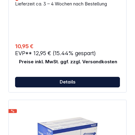
Lieferzeit ca. 3 – 4 Wochen nach Bestellung
Rückseite aus Samt Versilbert anlaufgeschützt
Maximales Bildformat: 10 x 15 cm Abmessungen:
140 x 16 x 190 mm Gewicht: 270 g
10,95 €
EVP**
12,95 €
(15.44% gespart)
Preise inkl. MwSt. ggf. zzgl. Versandkosten
Details
%