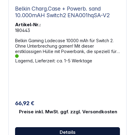
Belkin Charg.Case + Powerb. sand
10.000mAH Switch2 ENA001hqSA-V2
Artikel-Nr.:
180443
Belkin Gaming Ladecase 10000 mAh für Switch 2.
Ohne Unterbrechung gamen! Mit dieser
erstklassigen Hülle mit Powerbank, die speziell für
die Nintendo Switch 2 entworfen wurde, können Sie
Lagernd, Lieferzeit: ca. 1-5 Werktage
Ihr Gerät unterwegs aufladen und länger spielen.
Da sie aus strapazierfähigen, hochwertigen
Materialien gefertigt ist, bietet sie ausgezeichneten
Schutz vor Kratzern, Stößen und Aufprall. Außerdem
bietet sie eine zuverlässige Lademöglichkeit für
unterwegs. Eigenschaften: Die Nintendo Switch 2
sicher laden, verstauen und transportieren
Abnehmbare Zwischenstücke dienen zur
66,92 €
Anpassung der Größe für Switch OLED und Switch
Lädt die Nintendo Switch 2 bis zu 1,5x mit der
Preise inkl. MwSt. ggf. zzgl. Versandkosten
abnehmbarer 10000 mAh Powerbank auf LCD auf
der Powerbank zeigt den Akkustand an Dank einer
Einkerbung können Sie Ihr Gerät im Case bequem
Details
mit dem Ständer aufrichten und während des