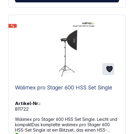
Ladens spielen Mehr Sicherheit dank Belkin Smart
Protect: Überhitzungs-, Überspannungs- und
Überladeschutz der Powerbank In einem speziellen
Fach können Sie die Game-Karten Ihrer
Lieblingsspiele ordentlich und leicht zugänglich
%
verstauen Fach für AirTag (nicht enthalten), damit
Sie Ihre Tasche leicht orten können Abriebfestes,
wasserabstoßendes Polyester-Außenmaterial und
gebürstetes Samtfutter Leichtgängiger, robuster
Reißverschluss, der versteckt ist und sich nicht
verhakt Konsole lässt sich in der Tasche laden,
wenn diese geschlossen ist Praktischer Griff zum
bequemen Transport USB-C Ladekabel, 20 cm
Ladeleistung: 20 W Anschlüsse: 1x USB-C, 1x USB-A
Abmessungen Tasche: 297 x 155 x 64 mm /
Powerbank: 114,3 x 101,6 x 31,8 cm Farbe: Sand
Walimex pro Stager 600 HSS Set Single
Artikel-Nr.:
811722
Walimex pro Stager 600 HSS Set Single. Leicht und
kompaktDas komplette walimex pro Stager 600
HSS-Set Single ist ein Blitzset, das einen HSS-