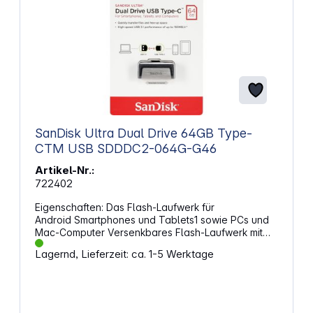
SanDisk Ultra Dual Drive 64GB Type-
CTM USB SDDDC2-064G-G46
Artikel-Nr.:
722402
Eigenschaften: Das Flash-Laufwerk für
Android Smartphones und Tablets1 sowie PCs und
Mac-Computer Versenkbares Flash-Laufwerk mit
Doppelanschluss für USB Type-C und USB Typ A
Lagernd, Lieferzeit: ca. 1-5 Werktage
Geräte Übertragen Sie Ihre Fotos, Videos, Musik
und andere großen Dateien mit einer High-Speed
USB 3.1 Performance von bis zu 150MB/s
Verwenden Sie die SanDisk Memory Zone App für
Android (auf Google Play verfügbar) für das