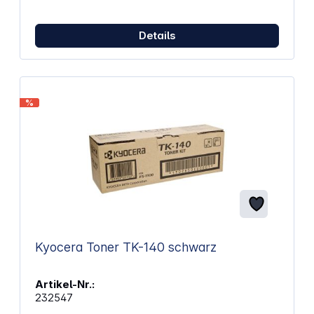
5,0 Ah Akkugewicht: ca. 620 g Akkusystem:
AMPShare (Bosch Professional)
Details
%
Kyocera Toner TK-140 schwarz
Artikel-Nr.:
232547