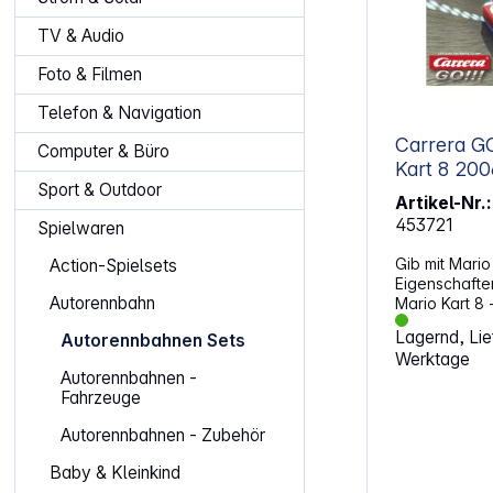
TV & Audio
Foto & Filmen
Telefon & Navigation
Carrera GO!!! Nintend
Computer & Büro
Kart 8
Sport & Outdoor
Artikel-Nr.:
453721
Spielwaren
Gib mit Mario
Action-Spielsets
Eigenschaften: 2 Fahrzeuge: Nin
Autorennbahn
Mario Kart 8 
Mario Kart 8 - Luigi 2 Ha
Lagernd, Lief
Autorennbahnen Sets
Turbo-Knopf Rennstrecke: 4,9 Mete
Werktage
Mit Highspe
Autorennbahnen -
Looping Mit Mario Kart
Fahrzeuge
Dekoelementen Aufbau
158 x 68 cm Fahrzeug- und
Autorennbahnen - Zubehör
Schienenmaßs
ACHTUNG!Spie
Baby & Kleinkind
3 Jahren nich