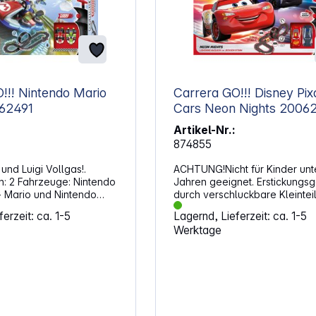
o Mario
Carrera GO!!! Disney Pix
 20062491
Cars Neon Night
Artikel-Nr.:
874855
 und Luigi Vollgas!.
ACHTUNG!Nicht für Kinder unt
tendo
Jahren geeignet. Erstickungsg
- Mario und Nintendo
durch verschluckbare Kleinteil
ndregler mit
erzeit: ca. 1-5
Lagernd, Lieferzeit: ca. 1-5
r
Werktage
ed-Gerade, Kurven und
maße:
tab: 1:43
lzeug für Kinder unter
t geeignet.