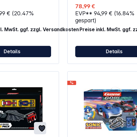
efahr wegen
78,99 €
er Kleinteile.
,99 €
(20.47%
EVP**
94,99 €
(16.84%
gespart)
kl. MwSt. ggf. zzgl. Versandkosten
Preise inkl. MwSt. ggf. 
Details
Details
%