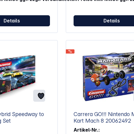
dank Handregler mit Turbo But
Eigenschaften: Carrera GO!!! Original
Sonic-Lizenz Maßstab 1:43 Ab 6
Details
Details
Jahren ACHTUNG!Nicht für Kinder
unter 3 Jahren geeignet.
Erstickungsgefahr durch
verschluckbare Kleinteile.
%
ybrid Speedway to
Carrera GO!!! Nintendo Mario
ing Set
Kart Mach 8 20062492
Artikel-Nr.: