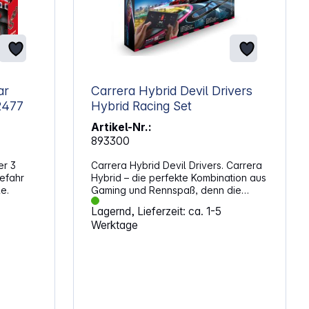
ar
Carrera Hybrid Devil Drivers
s 20062477
Hybrid Racing Set
Artikel-Nr.:
893300
er 3
Carrera Hybrid Devil Drivers. Carrera
efahr
Hybrid – die perfekte Kombination aus
e.
Gaming und Rennspaß, denn die
Fahrzeuge können vollkommen frei
Lagernd, Lieferzeit: ca. 1-5
mit Vollgas über die Fahrbahn düsen.
Werktage
Die KI-Unterstützung ermöglicht ein
realistisches Fahrerlebnis in
verschiedenen Fahrmodi. Erlebe
originalgetreue Fahrzeuge mit Front-
und Rücklicht, gesteuert per
kostenloser App. Mit automatischer
Streckenerkennung, individuellen