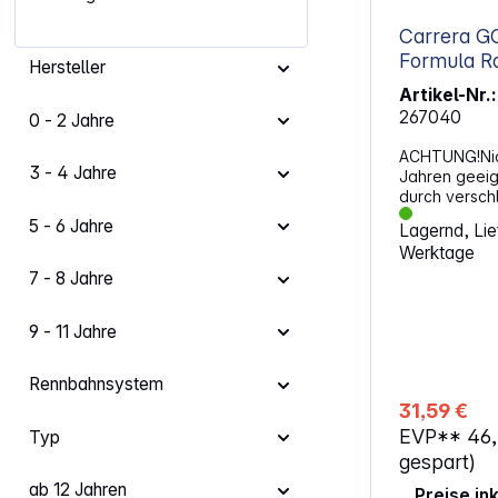
Carrera G
Formula R
Hersteller
Artikel-Nr.:
267040
0 - 2 Jahre
ACHTUNG!Nich
3 - 4 Jahre
Jahren geeig
durch verschl
5 - 6 Jahre
Lagernd, Lief
Werktage
7 - 8 Jahre
9 - 11 Jahre
Rennbahnsystem
31,59 €
EVP**
46
Typ
gespart)
ab 12 Jahren
Preise in