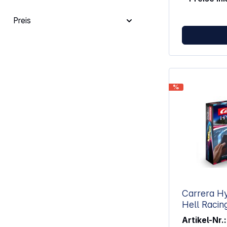
Preis
%
Carrera H
Hell Rac
Artikel-Nr.: