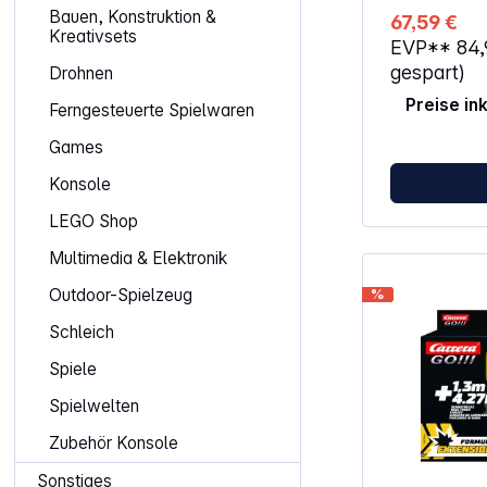
Erstickungsg
Bauen, Konstruktion &
67,59 €
verschluckbar
Kreativsets
EVP**
84
gespart)
Drohnen
Preise in
Ferngesteuerte Spielwaren
Games
Konsole
LEGO Shop
Multimedia & Elektronik
Outdoor-Spielzeug
%
Schleich
Spiele
Spielwelten
Zubehör Konsole
Sonstiges