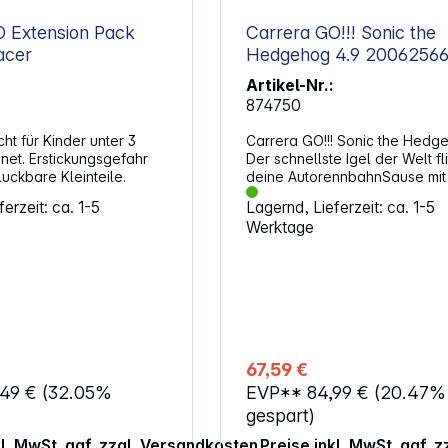
O Extension Pack
Carrera GO!!! Sonic the
acer
Hedgehog 4.9 2006256
Artikel-Nr.:
874750
t für Kinder unter 3
Carrera GO!!! Sonic the Hedg
net. Erstickungsgefahr
Der schnellste Igel der Welt fli
uckbare Kleinteile.
deine AutorennbahnSause mi
blauen Igel über die Carrera G
erzeit: ca. 1-5
Lagernd, Lieferzeit: ca. 1-5
Autorennbahn. Ausgerüstet mi
Werktage
super schnellen „Speed Star" t
SEGA-Held Sonic gegen sein
stacheligen Konkurrenten Sha
seinem „Dark Reaper"-Flitzer
an.Sonic macht auch in seine
Star eine tolle FigurMit den
Handreglern lässt du deine H
über die heimische Autorennb
67,59 €
flitzen. Neben Geraden müsst 
,49 €
(32.05%
EVP**
84,99 €
(20.47%
zusammen auch die Engstelle
den Looping überwinden! Die 
gespart)
GO!!! „Sonic the Hedgehog 4.
kl. MwSt. ggf. zzgl. Versandkosten
Preise inkl. MwSt. ggf. 
Autorennbahn bietet High-Sp