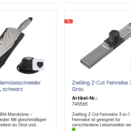
kontrollierte, manuelle
Kraftübertragung Praktischer Saugfuß
sorgt für sicheren Halt auf gla
Arbeitsflächen Extra hoher Fuß
%
erlaubt das Unterstellen von
Schüsseln bis 11,5 cm Höhe Stößel
zum Nachdrücken hilft bei der
gleichmäßigen Verarbeitung k
Stücke
Gemüseschneider
Zwilling Z-Cut Feinreibe 3-in-1
, schwarz
Grau
Artikel-Nr.:
745565
BRA Mandoline –
Zwilling Z-Cut Feinreibe 3-in-1 
der. Mit gleichmäßigen
Feinreibe ist geeignet für
eitest du Obst und
verschiedene Lebensmittel wi
lliert und effizient vor.
Beispiel Schokolade, Nüsse o