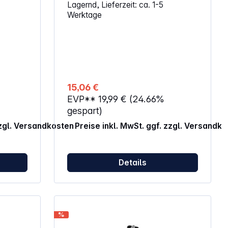
Lagernd, Lieferzeit: ca. 1-5
r. Dank
das Reiben im 90°-Winkel Besonders
Werktage
 einen
scharfe Klingen Reibe kann nach
z sorgt
Nutzung mit der Abdeckung verstaut
haften:
werden Abmessungen (H x B x T): 3 x
29,5 x 10 cm
15,06 €
EVP**
19,99 €
(24.66%
gespart)
zzgl. Versandkosten
Preise inkl. MwSt. ggf. zzgl. Versandk
Details
%