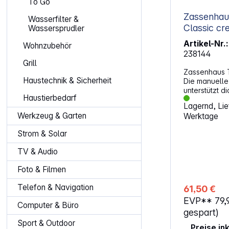
To Go
Zassenhau
Wasserfilter &
Classic c
Wassersprudler
Artikel-Nr.:
Wohnzubehör
238144
Grill
Zassenhaus 
Haustechnik & Sicherheit
Die manuelle
unterstützt d
Haustierbedarf
Verarbeitung
Lagernd, Lief
Lebensmittel 
Werkzeug & Garten
Werktage
täglichen Ein
austauschba
Strom & Solar
ermöglichen 
Ergebnisse b
TV & Audio
Nüssen. Das 
sorgt für Sta
Foto & Filmen
und Saugfuß e
Arbeiten erl
Telefon & Navigation
61,50 €
Stand kannst 
EVP**
79,
Höhe direkt u
Computer & Büro
nostalgische 
gespart)
harmonisch in
Sport & Outdoor
Preise in
Kücheneinric