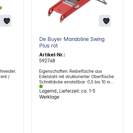
De Buyer Mandoline Swing
Plus rot
Artikel-Nr.:
592748
neider.
Eigenschaften: Reibefläche aus
Edelstahl mit strukturierter Oberfläche
Schnittdicke einstellbar: 0,5 bis 10 mm
Für glatte und geriffelte Scheiben,
Lagernd, Lieferzeit: ca. 1-5
Julienne -Stifte (4 - 10 mm) und Criss
Werktage
alotten,
Cross-Schnitt Rutschfester Stand
Zusammenklappbar Klingen lassen
offeln,
sich sicher von der Seite einlegen
,
Ergonomischer Schieber
e (für