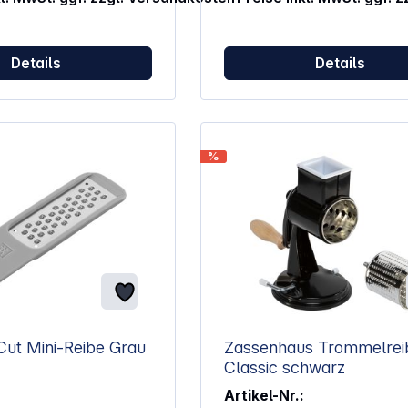
mmeln
m Edelstahl (grob und
Details
Details
l aus
rmöglicht eine
, manuelle
er Saugfuß
heren Halt auf glatten
 Fuß
%
nterstellen von
1,5 cm Höhe Stößel
ken hilft bei der
n Verarbeitung kleiner
Zwilling Z-Cut Mini-Reibe Grau
Zassenhaus Trommelrei
Classic schwarz
Artikel-Nr.: