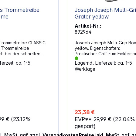
s Trommelreibe
Joseph Joseph Multi-Gr
reme
Grater yellow
Artikel-Nr.:
892964
Trommelreibe CLASSIC.
Joseph Joseph Multi-Grip Box
 Trommelreibe
yellow. Eigenschaften:
ich bei der schnellen
Praktischer Griff zum Einklem
 unterschiedlicher
von kleinen Lebensmittel und
erzeit: ca. 1-5
Lagernd, Lieferzeit: ca. 1-5
und eignet sich für den
Greifen von größeren - Verri
Werktage
satz in der Küche. Zwei
der Verletzungsgefahr! Inkl. vier
re Reibetrommeln
rasiermesserscharfer Edelstah
grobe und feine
Zum Raspeln oder Schneiden
ei Käse, Gemüse oder
Lebensmitteln Ergonomischer Griff
massive Metallgehäuse
Rutschfestes Unterteil Transparente
bilität, während Kurbel
Auffangschale mit praktischen
in kontrolliertes
Maßangaben Platzsparende
eichtern. Durch den hohen
Aufbewahrung Reinigung: Reibe und
23,38 €
du Schüsseln bis 11,5 cm
Griff: spülmaschinenfest
99 €
(23.12%
EVP**
29,99 €
(22.04%
nterstellen. Die
Behälterboden: Handwäsche
Optik fügt sich dabei
Abmessungen (H x B x T): 17 x 
gespart)
 klassische
9,8 cm
kl. MwSt. ggf. zzgl. Versandkosten
Preise inkl. MwSt. ggf. 
htungen ein.