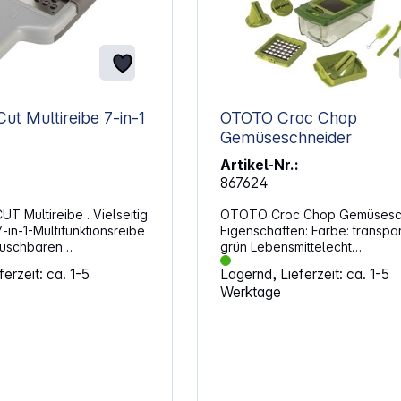
e 7-in-1
OTOTO Croc Chop
Gemüseschneider
Artikel-Nr.:
867624
T Multireibe . Vielseitig
OTOTO Croc Chop Gemüsesch
-in-1-Multifunktionsreibe
Eigenschaften: Farbe: transparent /
tauschbaren
grün Lebensmittelecht
tzen Eigenschaften:
Spülmaschinenfest 4 Klingen im
erzeit: ca. 1-5
Lagernd, Lieferzeit: ca. 1-5
Farbe: Grau
Lieferumfang: Feines Hackmesser (für
Werktage
uf FRESH &amp; SAVE
Zwiebeln, Zucchini, Chilis, Sch
Knoblauch, Pilze) Mittleres
rierter
Hackmesser (für Karotten, Kart
le
Zucchini, Zwiebeln, Schalotten
engeeignet
Paprika, Chilis) Bandmesser (für
L x B x H): 30 x 11,4
Gurken, Zucchini, Karotten)
m Gewicht: 400 g
Spiralisierende Julienne-Kling