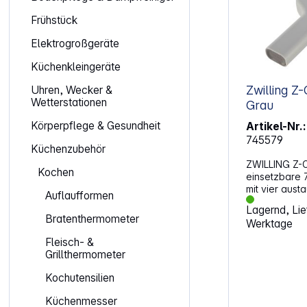
Frühstück
Elektrogroßgeräte
Küchenkleingeräte
Zwilling Z-Cut Multireib
Uhren, Wecker &
Wetterstationen
Grau
Körperpflege & Gesundheit
Artikel-Nr.:
745579
Küchenzubehör
ZWILLING Z-CU
Kochen
einsetzbare 7
mit vier aus
Auflaufformen
Klingeneinsä
Lagernd, Lief
Material: Kunststoff 
Bratenthermometer
Werktage
Anwendbar a
Boxen Z-Cut mit Zwei-Wege-
Fleisch- &
Reibtechnologie Mit integ
Grillthermometer
Auffangscha
Spülmaschin
Kochutensilien
Abmessungen (
x 9,2 c
Küchenmesser