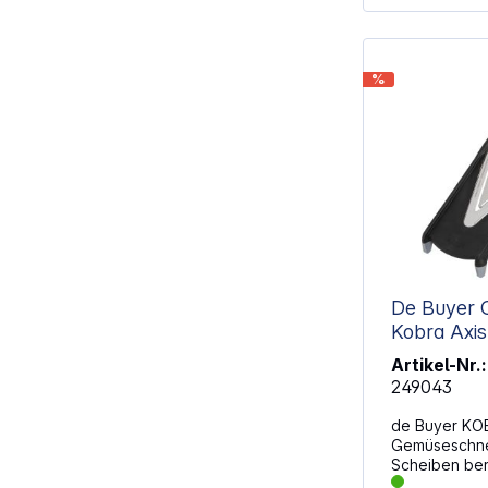
%
De Buyer 
Kobra Axis
Artikel-Nr.:
249043
de Buyer KO
Gemüseschnei
Scheiben ber
Gemüse kontro