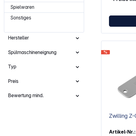
Eigenschaften: Zwei Reibetro
Spielwaren
aus rostfreie
fein) Massives, lackiertes
Sonstiges
Metallgehäuse Robuste Kurbe
Buchenholz e
kontrollierte
Hersteller
Kraftübertragung Praktisch
sorgt für sic
Arbeitsflächen Extra hoher
Spülmaschineneignung
%
erlaubt das U
Schüsseln bis 1
zum Nachdrüc
Typ
gleichmäßige
Stücke
Preis
Bewertung mind.
Artikel-Nr.: