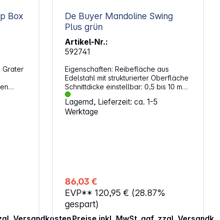
ip Box
De Buyer Mandoline Swing
Plus grün
Artikel-Nr.:
592741
 Grater
Eigenschaften: Reibefläche aus
Edelstahl mit strukturierter Oberfläche
men
Schnittdicke einstellbar: 0,5 bis 10 mm
 zum
Für glatte und geriffelte Scheiben,
Lagernd, Lieferzeit: ca. 1-5
ngerung
Julienne -Stifte (4 - 10 mm) und Criss
Werktage
Cross-Schnitt Rutschfester Stand
lklingen
Zusammenklappbar Klingen lassen
 von
sich sicher von der Seite einlegen
Ergonomischer Schieber
86,03 €
EVP**
120,95 €
(28.87%
12,2 x
gespart)
zzgl. Versandkosten
Preise inkl. MwSt. ggf. zzgl. Versandk