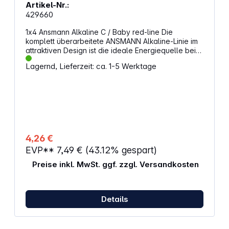
Artikel-Nr.:
429660
1x4 Ansmann Alkaline C / Baby red-line Die
komplett überarbeitete ANSMANN Alkaline-Linie im
attraktiven Design ist die ideale Energiequelle bei
Dauerbelastung im Niedrigstrombereich. Für Geräte
Lagernd, Lieferzeit: ca. 1-5 Werktage
des täglichen Bedarfs mit gleichbleibendem
Energieverbrauch wie Fernbedienungen,
Wanduhren, Wecker, Taschenlampen usw. sind
diese Alkaline Batterien ideal. Alternative
Artikelbezeichnung: Baby, LR14, AM2, L, MN1400,
814, E93, LR14N, 14A, KC, R14, BA3042, U7522, UM2,
1/2 Torcia
4,26 €
EVP**
7,49 €
(43.12% gespart)
Preise inkl. MwSt. ggf. zzgl. Versandkosten
Details