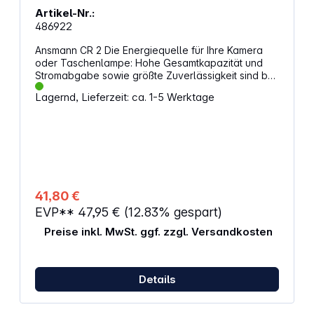
Artikel-Nr.:
486922
Ansmann CR 2 Die Energiequelle für Ihre Kamera
oder Taschenlampe: Hohe Gesamtkapazität und
Stromabgabe sowie größte Zuverlässigkeit sind bei
dieser Batterie selbstverständlich- Für
Lagernd, Lieferzeit: ca. 1-5 Werktage
Spiegelreflex- und Kompaktkameras sowie
Taschenlampen- 3 V Alternative
Artikelbezeichnung: CR15H270, RLCR2-L, DLCR2,
DLCR2B, 5046LC, CR17355, EL1CR2, KCR2, RLCR2,
DR2R, CR17355
41,80 €
EVP**
47,95 €
(12.83% gespart)
Preise inkl. MwSt. ggf. zzgl. Versandkosten
Details