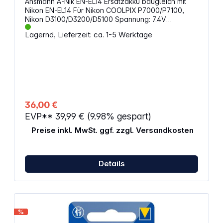
Ansmann A-Nik EN-EL14 Ersatzakku baugleich mit
Nikon EN-EL14 Für Nikon COOLPIX P7000/P7100,
Nikon D3100/D3200/D5100 Spannung: 7.4V
Kapazität: 1000mAh Passend für:NikonCOOLPIX
Lagernd, Lieferzeit: ca. 1-5 Werktage
P7000, COOLPIX P7100, D3100, D3200, D5100
36,00 €
EVP**
39,99 €
(9.98% gespart)
Preise inkl. MwSt. ggf. zzgl. Versandkosten
Details
%