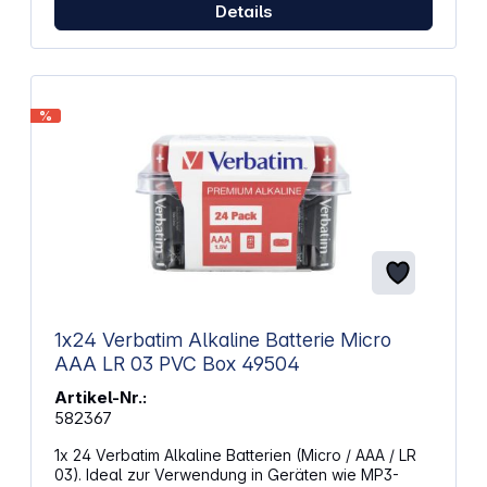
AAA (LR03) für universelle Kompatibilität Spannung
Details
1,5 V für stabile Energieversorgung Durchmesser
10,5 mm für passgenauen Sitz Höhe 44,5 mm für
standardisierte Verwendung
%
1x24 Verbatim Alkaline Batterie Micro
AAA LR 03 PVC Box 49504
Artikel-Nr.:
582367
1x 24 Verbatim Alkaline Batterien (Micro / AAA / LR
03). Ideal zur Verwendung in Geräten wie MP3-