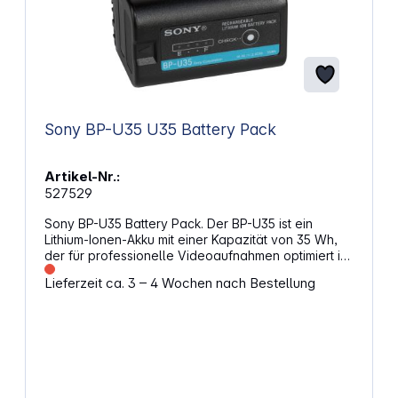
Sony BP-U35 U35 Battery Pack
Artikel-Nr.:
527529
Sony BP-U35 Battery Pack. Der BP-U35 ist ein
Lithium-Ionen-Akku mit einer Kapazität von 35 Wh,
der für professionelle Videoaufnahmen optimiert ist.
Durch seine kompakte Größe und das geringe
Lieferzeit ca. 3 – 4 Wochen nach Bestellung
Gewicht ist der BP-U35 ideal für Anwendungen, bei
denen eine hohe Mobilität gefordert ist, z. B. bei
Aufnahmen mit einer Kardanaufhängung.Der
Akkustatus wird kontinuierlich an die Kamera
übertragen. Die verbleibende Kapazität wird auf
dem LCD-Monitor und Sucher der Kamera
angezeigt, sodass der Bediener den Akkustatus