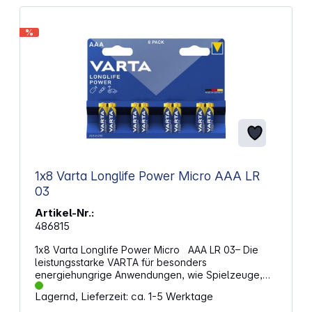
%
1x8 Varta Longlife Power Micro AAA LR
03
Artikel-Nr.:
486815
1x8 Varta Longlife Power Micro AAA LR 03– Die
leistungsstarke VARTA für besonders
energiehungrige Anwendungen, wie Spielzeuge,
Audiogeräte, Elektronikspiele, Rauchmelder u.v.a.
Lagernd, Lieferzeit: ca. 1-5 Werktage
Alternative Artikelbezeichnung: Micro, LR03, LR3,