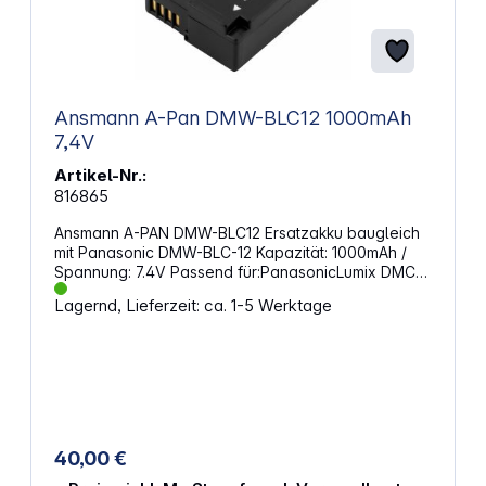
Ansmann A-Pan DMW-BLC12 1000mAh
7,4V
Artikel-Nr.:
816865
Ansmann A-PAN DMW-BLC12 Ersatzakku baugleich
mit Panasonic DMW-BLC-12 Kapazität: 1000mAh /
Spannung: 7.4V Passend für:PanasonicLumix DMC-
FZ200, Lumix DMC-FZ2000, Lumix DMC-FZ62, Lumix
Lagernd, Lieferzeit: ca. 1-5 Werktage
DMC-GH2, Lumix DMC-G5, Lumix DMC-G7, Lumix
DMC-G81
40,00 €