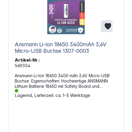
Ansmann Li-Ion 18650 3400mAh 3,6V
Micro-USB Buchse 1307-0003
Artikel-Nr.:
569354
Ansmann Li-Ion 18650 3400 mAh 3,6V Micro-USB
Buchse. Eigenschaften: Hochwertige ANSMANN
Lithium Batterie 18650 mit Safety Board und
integrierter Micro-USB Ladebuchse. Der Ladestrom
Lagernd, Lieferzeit: ca. 1-5 Werktage
wird intern auf max. 1A begrenzt. Einfaches
Aufladen des Akkus durch ein handelsübliches
Micro-USB Ladekabel möglich. Als
Stromversorgung kann u.a. ein PC, eine Powerbank
oder ein USB-Netzteil (5V) verwendet werden.
Alternativ kann der Akku auch mit einem Lithium-
Ladegerät (max. 1,7A Ladestrom) aufgeladen