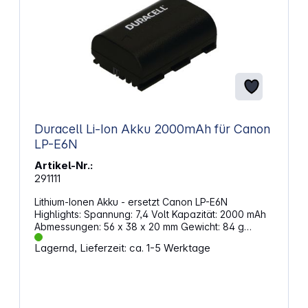
Duracell Li-Ion Akku 2000mAh für Canon
LP-E6N
Artikel-Nr.:
291111
Lithium-Ionen Akku - ersetzt Canon LP-E6N
Highlights: Spannung: 7,4 Volt Kapazität: 2000 mAh
Abmessungen: 56 x 38 x 20 mm Gewicht: 84 g
Passend für:CanonEOS 1000D, EOS 450D, EOS
Lagernd, Lieferzeit: ca. 1-5 Werktage
500D, EOS 90D