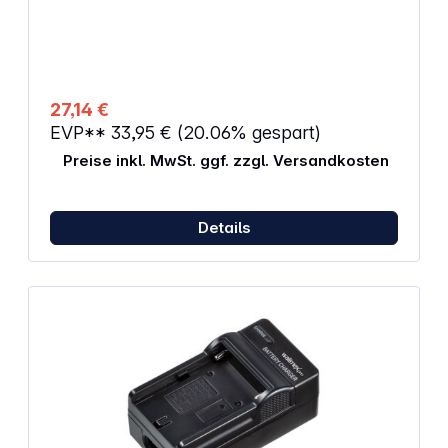
43 g Abmessungen: 53 mm x 38 mm x 14 mm Passt
für: Nikon D3100, D3200, D3300, D5100, D5200,
D5300, D5500 CoolPix P7000, P7100, P7700,
P7800 Ersetzt Nikon EN-EL14, EN-EL14A Passend
für:NikonCOOLPIX P7000, COOLPIX P7100, COOLPIX
P7700, COOLPIX P7800, D3100, D3200, D3300,
27,14 €
D5100, D5200, D5300, D5500
EVP**
33,95 €
(20.06% gespart)
Preise inkl. MwSt. ggf. zzgl. Versandkosten
Details