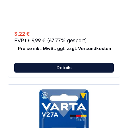
AM4M8A, AM4, S, MN2400, 824, E92, LR03N, 24A,
K3A, R3, R03, 7526, UM4, V2500PX
3,22 €
EVP**
9,99 €
(67.77% gespart)
Preise inkl. MwSt. ggf. zzgl. Versandkosten
Details