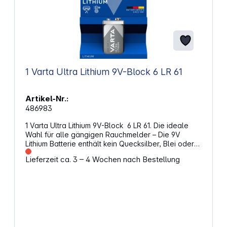
1 Varta Ultra Lithium 9V-Block 6 LR 61
Artikel-Nr.:
486983
1 Varta Ultra Lithium 9V-Block 6 LR 61. Die ideale
Wahl für alle gängigen Rauchmelder – Die 9V
Lithium Batterie enthält kein Quecksilber, Blei oder
Kadmium und hat einen speziellen
Lieferzeit ca. 3 – 4 Wochen nach Bestellung
Sicherheitsmechanismus.- Hält bis zu 5-Mal länger
als herkömmliche 9V Alkaline Batterien und 10-Mal
länger als Zink-Kohle-Batterien Spannung: 9 V /
Kapazität: 1200 mAh Alternative Artikelbezeichnung:
9V Block, 6LR21, 6AM6, 6LP3146, MN1604, A1604, E
Block, LR22, 522, 6LF22, 1604A, K9V, 6R21, 6R22,
BA3090/U, 6F22, PP3HP, 006P, AM6F, 6LF62, HP3,
M1604, 4022, BLOC, CLR6, KA9, ND65V, U9VL-J-P