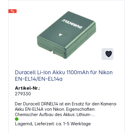
%
Duracell Li-Ion Akku 1100mAh für Nikon
EN-EL14/EN-EL14a
Artikel-Nr.:
279330
Der Duracell DRNEL14 ist ein Ersatz für den Kamera-
Akku EN-EL14A von Nikon. Eigenschaften:
Chemischer Aufbau des Akkus: Lithium-
Ionen (Neuerer Typ wiederaufladbarer Akkus
Lagernd, Lieferzeit: ca. 1-5 Werktage
mit sehr guter Leistungsabgabe) Spannung: 7,4 V
Kapazität: 1100 mAh Output Power: 8 Wh Gewicht: