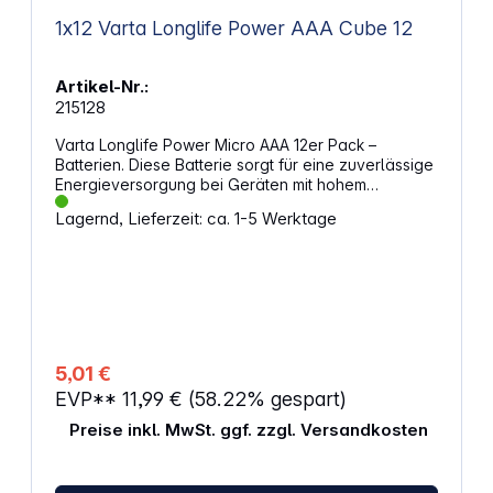
1x12 Varta Longlife Power AAA Cube 12
Artikel-Nr.:
215128
Varta Longlife Power Micro AAA 12er Pack –
Batterien. Diese Batterie sorgt für eine zuverlässige
Energieversorgung bei Geräten mit hohem
Strombedarf. Sie unterstützt dich bei Anwendungen,
Lagernd, Lieferzeit: ca. 1-5 Werktage
die eine konstante Leistung erfordern, und bietet
eine lange Nutzungsdauer. Ob Spielzeug, Zubehör
oder Beleuchtung – mit dieser Energiequelle bleibst
du flexibel und unabhängig. Eigenschaften:
Entwickelt für Geräte mit hohem Energiebedarf wie
Spielzeuge, Zahnbürsten, Tastaturen und LED-
Leuchten Einfache Orientierung durch klare
Anwendungssymbole auf der Verpackung
5,01 €
Produktion in Deutschland für gleichbleibende
EVP**
11,99 €
(58.22% gespart)
Qualität Lagerfähigkeit bis zu 10 Jahre für
langfristige Nutzung Praktische Verpackung mit
Preise inkl. MwSt. ggf. zzgl. Versandkosten
Öffnungs- und Verschlussmechanismus zur sicheren
Aufbewahrung Modernes Design mit matter
Oberfläche für eine hochwertige Anmutung Größe