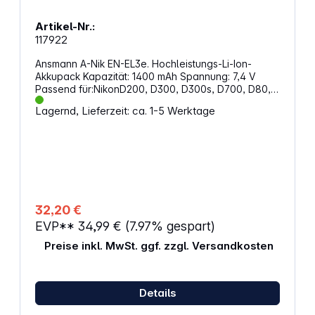
Artikel-Nr.:
117922
Ansmann A-Nik EN-EL3e. Hochleistungs-Li-Ion-
Akkupack Kapazität: 1400 mAh Spannung: 7,4 V
Passend für:NikonD200, D300, D300s, D700, D80,
D90, MB-D200, MB-D80
Lagernd, Lieferzeit: ca. 1-5 Werktage
32,20 €
EVP**
34,99 €
(7.97% gespart)
Preise inkl. MwSt. ggf. zzgl. Versandkosten
Details