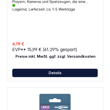
Playern, Kameras und Spielzeugen, die eine
konstante Leistung über einen langen Zeitraum
Lagernd, Lieferzeit: ca. 1-5 Werktage
erfordern. Technische Details: Spannung: 1,5 V
Höhe: 44,5 mm Durchmesser: 10,5 mm Gewicht: 11 g
Betriebstemperatur: -18 °C bis 50 °C
Packungsinhalt: 24 Batterien Alternative
Artikelbezeichnung: Micro, LR03, LR3, AM4M8A,
AM4, S, MN2400, 824, E92, LR03N, 24A, K3A, R3,
R03, 7526, UM4, V2500PX
6,19 €
EVP**
15,99 €
(61.29% gespart)
Preise inkl. MwSt. ggf. zzgl. Versandkosten
Details