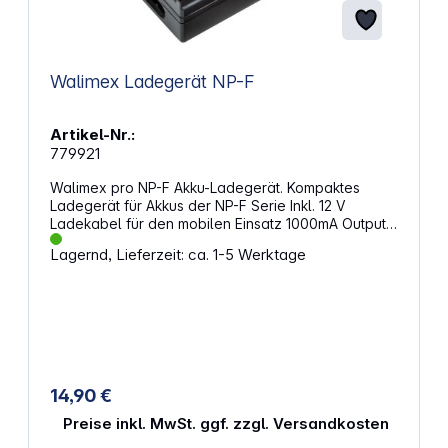
Walimex Ladegerät NP-F
Artikel-Nr.:
779921
Walimex pro NP-F Akku-Ladegerät. Kompaktes
Ladegerät für Akkus der NP-F Serie Inkl. 12 V
Ladekabel für den mobilen Einsatz 1000mA Output
für schnelles Aufladen der Akkus Mit Lade-Kontroll-
Lagernd, Lieferzeit: ca. 1-5 Werktage
LED Automatische Endabschaltung 2 in 1 Ladegerät
für NP-F AkkusKompaktes Ladegerät mit
Netzstecker für den stationären oder für den
mobilen Einsatz dank 12 V Ladekabel. Mit 1000mA
sorgt es für ein schnelles Aufladen der Akkus. Eine
LED Anzeige informiert zuverlässig über den
aktuellen Ladestatus. Das integrierte, automatische
Abschaltsystem verhindert eine Beschädigung des
14,90 €
Akkus durch Überladen. Technische Daten: Input:
AC 100V - 240V 50/60Hz Output: DC 8,14V - 1000mA
Preise inkl. MwSt. ggf. zzgl. Versandkosten