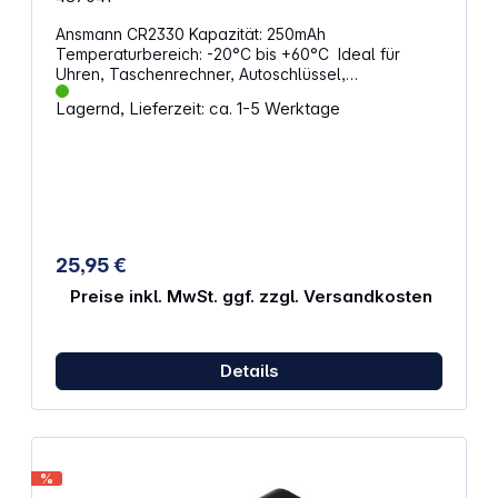
Ansmann CR2330 Kapazität: 250mAh
Temperaturbereich: -20°C bis +60°C Ideal für
Uhren, Taschenrechner, Autoschlüssel,
Digitalkameras etc. Alternative Artikelbezeichnung:
Lagernd, Lieferzeit: ca. 1-5 Werktage
BR2330, DL2330, ECR2330, KCR2330, KL2330,
KECR2330, LM2330
25,95 €
Preise inkl. MwSt. ggf. zzgl. Versandkosten
Details
%