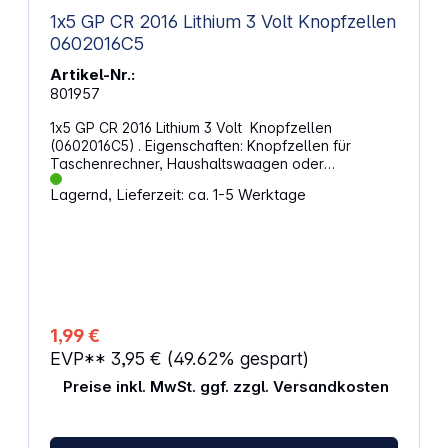
1x5 GP CR 2016 Lithium 3 Volt Knopfzellen
0602016C5
Artikel-Nr.:
801957
1x5 GP CR 2016 Lithium 3 Volt Knopfzellen
(0602016C5) . Eigenschaften: Knopfzellen für
Taschenrechner, Haushaltswaagen oder
Kinderspielzeug. Batterien für Uhren, Rauchmelder
Lagernd, Lieferzeit: ca. 1-5 Werktage
oder Hörgeräte. GP verfügt über ein sehr breites
Sortiment an Spezialbatterien, das Ihnen Leistung
und somit Zuverlässigkeit und Sicherheit bietet. Typ:
Knopfzelle CR2016 Volt: 3V Menge: 5er Pack
Alternative Artikelbezeichnung: BR2016, DL2016,
ECR2016, KCR2016, KL2016, KECR2016, LM2016,
5000LC, FA, SB-T11, 208-202, 280-204, 280-206,
L10, L-F1/4V, EA-50CF/3D
1,99 €
EVP**
3,95 €
(49.62% gespart)
Preise inkl. MwSt. ggf. zzgl. Versandkosten