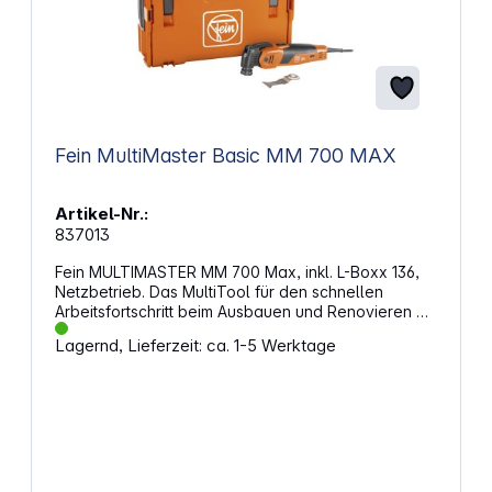
Fein MultiMaster Basic MM 700 MAX
Artikel-Nr.:
837013
Fein MULTIMASTER MM 700 Max, inkl. L-Boxx 136,
Netzbetrieb. Das MultiTool für den schnellen
Arbeitsfortschritt beim Ausbauen und Renovieren mit
Bi-Metall-Sägeblatt für Holz, Metall und Kunststoff.
Lagernd, Lieferzeit: ca. 1-5 Werktage
Eigenschaften: Anti-Vibrationssystem: Dauerhaft
sicheres und angenehmes Arbeiten durch geringste
Vibrationen und hervorragende
Geräuschdämpfung StarlockMax
Werkzeugaufnahme: Mehr Arbeitsfortschritt und
höhere Präzision dank 100 % verlustfreier
Kraftübertragung QuickIN: Werkzeugwechsel in
unter 3 Sekunden durch werkzeugloses FEIN