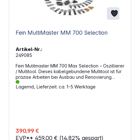
Fein MultiMaster MM 700 Selection
Artikel-Nr.:
249085
Fein Mulitmaster MM 700 Max Selection – Oszillierer
/ Multitool. Dieses kabelgebundene Multitool ist für
präzise Arbeiten bei Ausbau und Renovierung
ausgelegt und verbindet hohe Leistung mit
Lagernd, Lieferzeit: ca. 1-5 Werktage
kontrollierter Schwingungstechnik. Der 450 W Motor
liefert eine Leistungsabgabe von 250 W und deckt
einen Schwingungsbereich von 10.000 bis
19.500 1/min ab. Durch die Amplitude von 2 × 2,0°
lassen sich Schnitte sauber führen und
materialgerecht ausführen. Mit einem
Gerätegewicht von 1,60 kg bleibt das Handling
auch bei längeren Einsätzen gut beherrschbar.
390,99 €
Konstante Leistung bei wechselnder BelastungDie
EVP**
459,00 €
(14.82% gespart)
StarlockMax Werkzeugaufnahme sorgt für eine