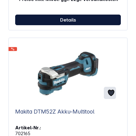
Dremel Zubehören und Aufsätzen EZ Twist
SpeedClic System für schnellere Zubehörwechsel
Einfache Handhabung und hervorragende Kontrolle
dank Soft Grip Geringe Lautstärke und Vibration
Details
Digitale Anzeige: Geschwindigkeit, Akkuladestand
und LED-Warnanzeige im Falle einer Überlastung
des Werkzeuges Technische Daten: Akkuspannung:
12,0 V Akkukapazität: 2,0 Ah Akkutechnologie:
Lithium-Ion Ladedauer: ca. 1,35 Stunden Gewicht:
%
0,590 kg Abmessungen (L x B x T): 24,4 x 5,4 x 4,7
cm Leerlaufdrehzahl: 5.000–30000 U/min
Drehzahleinstellung: vollständig variabel
Schnellwechselsystem: EZ Twist Schalldruckpegel:
70 dB(A) Vibrationen: ± 3 m/s² Lieferumfang: Dremel
8250 Multifunktionswerkzeug mit bürstenlosem
Motor 1x 12V Akku (2,0 Ah) für kabelloses Arbeiten
Ladegerät für den Akku 4x EZ SpeedClic
Trennscheiben 1x EZ SpeedClic Aufspanndorn
Aufbewahrungstasche zur sicheren und
ordentlichen Lagerung
Makita DTM52Z Akku-Multitool
Artikel-Nr.:
702165