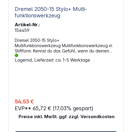
Dremel 2050-15 Stylo+ Multi-
funktionswerkzeug
Artikel-Nr.:
154459
Dremel 2050-15 Stylo+
Multifunktionswerkzeug Multifunktionswerkzeug in
Stiftform. Kennst du das Gefühl, wenn du deinen
Lieblingsstift zur Hand nimmst und er sich genau
Lagernd, Lieferzeit: ca. 1-5 Werktage
richtig anfühlt? Stelle dir diesen Komfort mit einem
Multifunktionswerkzeug vor. Wie eine Verlängerung
deiner Hand – leicht, bequem zu handhaben und
absolut natürlich. Ideal für Kreative und Heimwerker.
Eigenschaften: Durch das handliche, leichte Design
liegt das Werkzeug wie ein herkömmlicher Stift in
der Hand Ob beim Gravieren, leichten Schleifen
oder Polieren von Flächen: Dieses Werkzeug ist
54,53 €
dein idealer Begleiter für eine Vielzahl von
EVP**
65,72 €
(17.03% gespart)
kreativen Projekten Durch variable
Drehzahleinstellungen kann die Geschwindigkeit
Preise inkl. MwSt. ggf. zzgl. Versandkosten
genau auf die Bedürfnisse des Projekts
zugeschnitten werden Genieße die hohe
Bewegungsfreiheit mit langem Kabel, sodass du