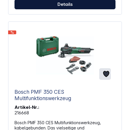
jeden Arbeitsort ohne Einschränkungen erreichen
Details
kannst Durch das Kabel steht dir immer Leistung zur
Verfügung, ohne dass du zwischendurch laden
musst Technische Daten: Nenn-/Eingangsleistung: 9
W Spannung: 100 - 240 V Gewicht: 0,11 kg Länge: 16
cm Breite: 3 cm Tiefe: 2,3 cm Leerlaufdrehzahl:
%
5000 - 22000 U/min Drehzahleinstellung: Variabel
Schnellwechselsystem: Bohrfutter Schalldruck: 70
dB(A) Vibrationen: 2,5 m/s² Lieferumfang: Inkl. 15
hochwertige Dremel Zubehöre
Bosch PMF 350 CES
Multifunktionswerkzeug
Artikel-Nr.:
216668
Bosch PMF 350 CES Multifunktionswerkzeug,
kabelgebunden. Das vielseitige und