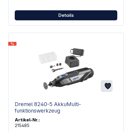
wichtig ist. Eigenschaften: Vielseitige Lösung für
verschiedenste DIY-Arbeiten Leistungsstarker 220-
W-Motor mit elektronischer Drehzahlvorwahl Bosch
Details
MagnetHold-System unterstützt beim
Zubehörwechsel Es ist umfangreiches Starlock-
Zubehör für vielfältige Anwendungen erhältlich
Tiefenanschlag für präzises Segmentsägen
Schneiden, Sägen, Schleifen, Schaben, Fräsen,
%
Raspeln und Polieren verschiedenster Materialien
Werkzeugaufnahme: Starlock Befestigung (für hohe
Kraftübertragung) Technische Daten:
Nennaufnahme: 220 W Abgabeleistung: 130 W
Leerlaufschwingzahl: 15000 – 20000 U/min
Oszillationswinkel: 2,8 ° Gewicht: 1,10 kg
Lieferumfang: Bosch PMF 220 CE
Multifunktionswerkzeug BIM Segmentsägeblatt Holz
und Metall, 85 mm Deltaschleifplatte 93 mm
Deltaschleifblatt-Set HCS Tauchsägeblatt Holz, 32
x 40 mm Sechskantschlüssel
Dremel 8240-5 AkkuMulti-
funktionswerkzeug
Artikel-Nr.:
215485