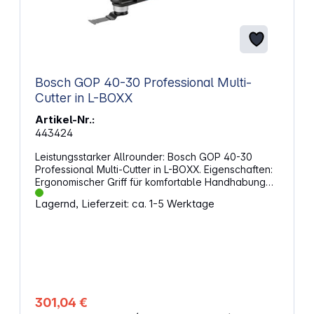
Bosch GOP 40-30 Professional Multi-
Cutter in L-BOXX
Artikel-Nr.:
443424
Leistungsstarker Allrounder: Bosch GOP 40-30
Professional Multi-Cutter in L-BOXX. Eigenschaften:
Ergonomischer Griff für komfortable Handhabung
Schneller und einfacher Werkzeugwechsel
Lagernd, Lieferzeit: ca. 1-5 Werktage
Nenneingangsleistung: 400 W Oszillationswinkel
links/rechts: 1,5° Leerlaufschwingzahl: 8.000 -
20.000 min-1 Schallleistungspegel: 91 dB(A)
Schalldruckpegel: 80 dB(A) Schallleistungspegel:
91 dB(A) Unsicherheit K: 3 dB Lieferumfang: 1x
Starlock BIM Tauchsägeblatt AII 65 APB, Curved-
Tec, Wood + Metal 1x Starlock BIM Tauchsägeblatt
AII 65 BSPB, Curved-Tec, Hard Wood 1x Starlock
301,04 €
BIM Tauchsägeblatt AIZ 20 AB, Wood + Metal 1x