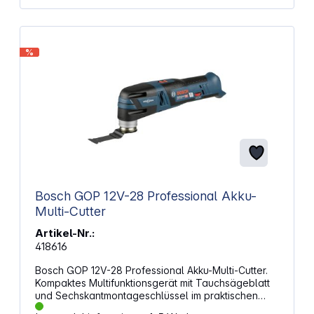
Drehzahlregelung Lieferumfang: Fein AMM 500 Plus
AS Multimaster 1x Bi‑Metall‑Sägeblatt (Holz/Metall)
1x Schleifplatte 3x Schleifblätter Ohne Akku, ohne
Ladegerät (optional erhältlich)
%
Bosch GOP 12V-28 Professional Akku-
Multi-Cutter
Artikel-Nr.:
418616
Bosch GOP 12V-28 Professional Akku-Multi-Cutter.
Kompaktes Multifunktionsgerät mit Tauchsägeblatt
und Sechskantmontageschlüssel im praktischen
Transportkoffer. Eigenschaften: