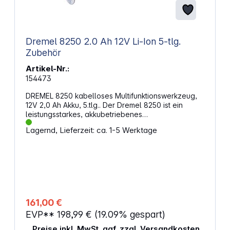
Dremel 8250 2.0 Ah 12V Li-Ion 5-tlg.
Zubehör
Artikel-Nr.:
154473
DREMEL 8250 kabelloses Multifunktionswerkzeug,
12V 2,0 Ah Akku, 5.tlg.. Der Dremel 8250 ist ein
leistungsstarkes, akkubetriebenes
Multifunktionswerkzeug mit bürstenlosem Motor, das
Lagernd, Lieferzeit: ca. 1-5 Werktage
durch hohe Schnittgeschwindigkeit und Präzision
überzeugt. Mit seinem 12-V-Akku und der variablen
Drehzahl von 5000 bis 30000 U/min eignet er sich
ideal für anspruchsvolle Anwendungen. Das Set
enthält fünf Zubehörteile und ist mit sämtlichen
Dremel-Aufsätzen kompatibel – perfekt für
vielseitige Projekte im Heimwerkerbereich.
Eigenschaften: Besonders leistungsstarker
161,00 €
bürstenloser Motor mit einer Drehzahl von bis zu
EVP**
198,99 €
(19.09% gespart)
30000 U/min Genieße kabellose Bewegungsfreiheit
durch einen 12-V-Akku mit 2 Ah. Kompatibel mit allen
Preise inkl. MwSt. ggf. zzgl. Versandkosten