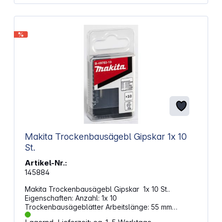
Entfernen von weichem Material. Diese Starlock-
Zubehöre sind kompatibel mit allen
Elektrowerkzeugen des Typs Starlock, Starlock
Plus und Starlock Max sowie allen gängigen
%
Multifunktionswerkzeugen. Das Starlock-
Aufnahmesystem ermöglicht ‌einen schnellen
Blattwechsel ohne Blattberührung in drei Sekunden.‌
Das Aufnahmesystem ermöglicht durch seine
dreidimensionale enge Passung maximale
Kraftübertragung zwischen Maschine und Zubehör.
Inhalt: BIM Segmentsägeblatt Wood and Metal ACZ
85 EB (1x) / BIM Tauchsägeblatt Wood and Metal
AIZ 32 APB (1x) / HCS Schaber ATZ 52 SFC (1x) /
Wood and Paint Schleifblatt (10x)
Makita Trockenbausägebl Gipskar 1x 10
St.
Artikel-Nr.:
145884
Makita Trockenbausägebl Gipskar 1x 10 St..
Eigenschaften: Anzahl: 1x 10
Trockenbausägeblätter Arbeitslänge: 55 mm
Geeignet für Akku-Trockenbausäge Inkl. Skala für