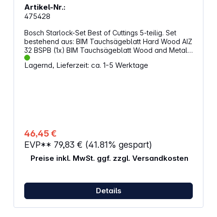
Artikel-Nr.:
475428
Bosch Starlock-Set Best of Cuttings 5-teilig. Set
bestehend aus: BIM Tauchsägeblatt Hard Wood AIZ
32 BSPB (1x) BIM Tauchsägeblatt Wood and Metal
AIZ 32 APB (1x) BIM Segmentsägeblatt Wood and
Lagernd, Lieferzeit: ca. 1-5 Werktage
Metal ACZ 85 EB (1x) Carbide Tauchsägeblatt
Metal AIZ 32 AT (1x) BIM Tauchsägeblatt Wood and
Metal AII 65 APB (1x)
46,45 €
EVP**
79,83 €
(41.81% gespart)
Preise inkl. MwSt. ggf. zzgl. Versandkosten
Details