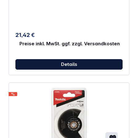
eine maximale Kraftübertragung und einen
schnellen Blattwechsel. Eigenschaften:
Werkzeugaufnahme: Starlock Breite: 65 mm Zähne
pro Zoll: 14 Material: HCS Arbeitslänge: 40 mm
Menge: 1
21,42 €
Preise inkl. MwSt. ggf. zzgl. Versandkosten
Details
%