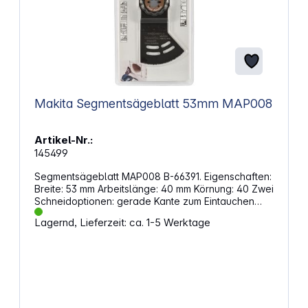
Makita Segmentsägeblatt 53mm MAP008
Artikel-Nr.:
145499
Segmentsägeblatt MAP008 B-66391. Eigenschaften:
Breite: 53 mm Arbeitslänge: 40 mm Körnung: 40 Zwei
Schneidoptionen: gerade Kante zum Eintauchen
runde Kante zum Schneiden Starlock Plus-
Lagernd, Lieferzeit: ca. 1-5 Werktage
Aufnahme