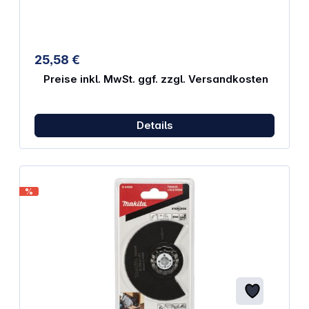
Starlock-Aufnahme bietet es eine maximale
Kraftübertragung und einen schnellen Blattwechsel.
Eigenschaften: Werkzeugaufnahme: Starlock Breite:
20 mm Zähne pro Zoll: 20 Material: BiM
Arbeitslänge: 30 mm Menge: 1
25,58 €
Preise inkl. MwSt. ggf. zzgl. Versandkosten
Details
%