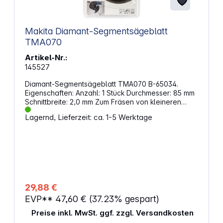
Makita Diamant-Segmentsägeblatt
TMA070
Artikel-Nr.:
145527
Diamant-Segmentsägeblatt TMA070 B-65034.
Eigenschaften: Anzahl: 1 Stück Durchmesser: 85 mm
Schnittbreite: 2,0 mm Zum Fräsen von kleineren
Ausschnitten in weichen Wandfliesen oder das
Lagernd, Lieferzeit: ca. 1-5 Werktage
Fräsen von Fugen Starlock-Aufnahme
29,88 €
EVP**
47,60 €
(37.23% gespart)
Preise inkl. MwSt. ggf. zzgl. Versandkosten