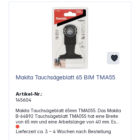
Makita Tauchsägeblatt 65 BIM TMA55
Artikel-Nr.:
145604
Makita Tauchsägeblatt 65mm TMA055. Das Makita
B-64892 Tauchsägeblatt TMA055 hat eine Breite
von 65 mm und eine Arbeitslänge von 40 mm. Es
eignet sich hervorragend für präzise Tauchschnitte
Lieferzeit ca. 3 – 4 Wochen nach Bestellung
in Hartholz und das Schneiden von Aussparungen
in Möbeln. Dank der Starlock-Aufnahme bietet es