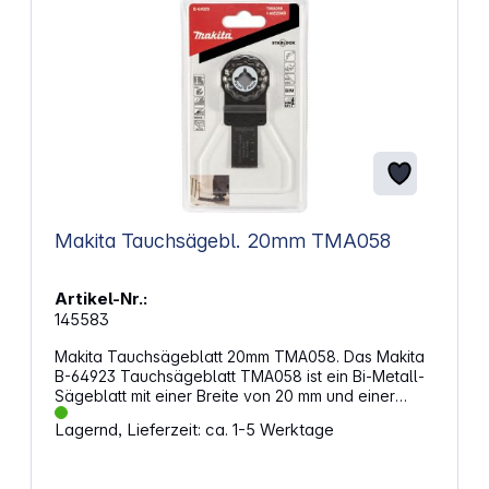
Makita Tauchsägebl. 20mm TMA058
Artikel-Nr.:
145583
Makita Tauchsägeblatt 20mm TMA058. Das Makita
B-64923 Tauchsägeblatt TMA058 ist ein Bi-Metall-
Sägeblatt mit einer Breite von 20 mm und einer
Arbeitslänge von 30 mm. Es eignet sich
Lagernd, Lieferzeit: ca. 1-5 Werktage
hervorragend für präzise Tauchschnitte in
Gipskartonplatten und zum flächenbündigen
Trennen von Nägeln oder Kupferrohren. Dank der