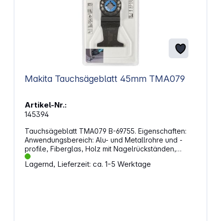
Makita Tauchsägeblatt 45mm TMA079
Artikel-Nr.:
145394
Tauchsägeblatt TMA079 B-69755. Eigenschaften:
Anwendungsbereich: Alu- und Metallrohre und -
profile, Fiberglas, Holz mit Nagelrückständen,
Gipskarton Zähne pro Zoll: 23 Eintauchtiefe: 49 mm
Lagernd, Lieferzeit: ca. 1-5 Werktage
Breite: 45 mm Wolframkarbidspitze