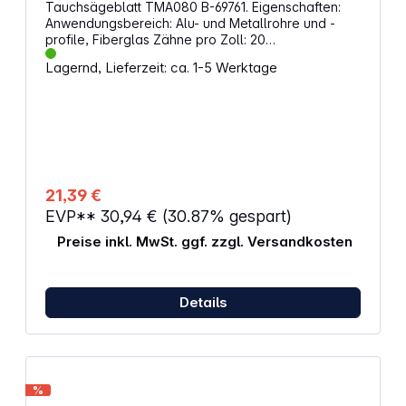
Tauchsägeblatt TMA080 B-69761. Eigenschaften:
Anwendungsbereich: Alu- und Metallrohre und -
profile, Fiberglas Zähne pro Zoll: 20
Wolframkarbidspitze Breite: 32 mm Eintauchtiefe: 40
Lagernd, Lieferzeit: ca. 1-5 Werktage
mm
21,39 €
EVP**
30,94 €
(30.87% gespart)
Preise inkl. MwSt. ggf. zzgl. Versandkosten
Details
%