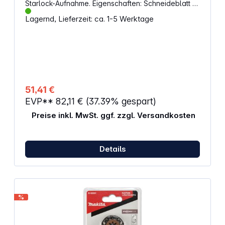
Starlock-Aufnahme. Eigenschaften: Schneideblatt (B
x T): 32 x 50 mm Optimale Kraftübertragung und
Lagernd, Lieferzeit: ca. 1-5 Werktage
lange Lebensdauer Aufnahme: Starlock Schneller
Blattwechsel Geeignet für präzise Tauchschnitte in
Holz und Metall Menge: 5
51,41 €
EVP**
82,11 €
(37.39% gespart)
Preise inkl. MwSt. ggf. zzgl. Versandkosten
Details
%