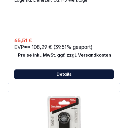
Lagernd, Lieferzeit: ca. 1-5 Werktage
eine millimetergenaue Eintauchtiefe Ideal für
Ausschnitte in Gipskarton Abmessungen: 55 x 18 x
0,55 mm
65,51 €
EVP**
108,29 €
(39.51% gespart)
Preise inkl. MwSt. ggf. zzgl. Versandkosten
Details