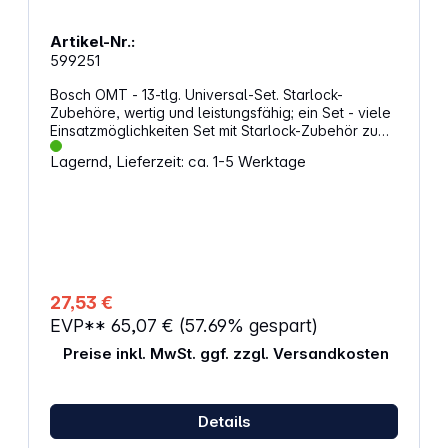
Artikel-Nr.:
599251
Bosch OMT - 13-tlg. Universal-Set. Starlock-
Zubehöre, wertig und leistungsfähig; ein Set - viele
Einsatzmöglichkeiten Set mit Starlock-Zubehör zum
Sägen, für Tauchschnitte, zum Schleifen und
Lagernd, Lieferzeit: ca. 1-5 Werktage
Schaben verschiedener Materialien Das
Universalset aus 13 Starlock-Zubehören ist eine
vielseitig einsetzbare Werkzeugzusammenstellung
Jedes Starlock-Zubehör wurde individuell wegen
seiner besonderen Wertigkeit und
Leistungsfähigkeit für verschiedene
Einsatzmöglichkeiten ausgewählt. Set aus 13
Starlock-Zubehören einschließlich Blättern zum
27,53 €
Sägen, für Tauchschnitte, zum Schleifen und zum
EVP**
65,07 €
(57.69% gespart)
Schaben verschiedener Materialen. Enthalten ist
eine Segmentsäge für bündiges Ablängen von
Preise inkl. MwSt. ggf. zzgl. Versandkosten
Türstöcken, Schneiden von kleineren Profilen,
Zuschneiden von Laminat und Parkett, und ein
Tauchsägeblatt zum Anfertigen von Aussparungen
in Holz. Ebenso ein Set Schleifbögen zum Schleifen
Details
von Holz und Farbe sowie ein Schaber zum