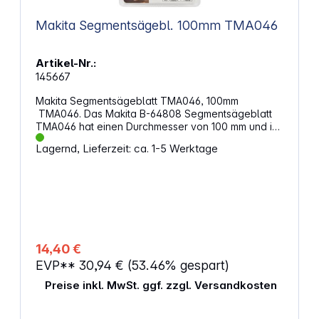
Makita Segmentsägebl. 100mm TMA046
Artikel-Nr.:
145667
Makita Segmentsägeblatt TMA046, 100mm
TMA046. Das Makita B-64808 Segmentsägeblatt
TMA046 hat einen Durchmesser von 100 mm und ist
ideal zum Kürzen von Türstöcken sowie zum
Lagernd, Lieferzeit: ca. 1-5 Werktage
Ausschneiden von Laminat oder Bodenbelägen. Es
besteht aus Bi-Metall und bietet eine besonders
lange Lebensdauer. Dank der Starlock-Aufnahme
ermöglicht es eine maximale Kraftübertragung und
einen schnellen Blattwechsel. Eigenschaften:
Werkzeugaufnahme: Starlock Breite: 100 mm Zähne
pro Zoll: 15 Material: BiM Menge: 1
14,40 €
EVP**
30,94 €
(53.46% gespart)
Preise inkl. MwSt. ggf. zzgl. Versandkosten