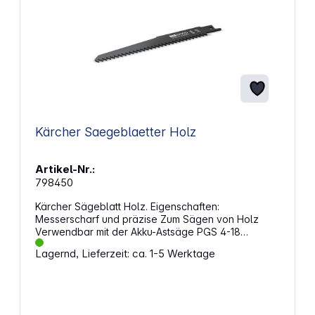
Kärcher Saegeblaetter Holz
Artikel-Nr.:
798450
Kärcher Sägeblatt Holz. Eigenschaften:
Messerscharf und präzise Zum Sägen von Holz
Verwendbar mit der Akku-Astsäge PGS 4-18
Für ideale Schnittergebnisse Abmessungen (L x B x
Lagernd, Lieferzeit: ca. 1-5 Werktage
H): 152 x 2 x 20 mm