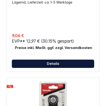
Lagernd, Lieferzeit: ca. 1-5 Werktage
hervorragend für präzise Tauchschnitte in
Gipskartonplatten und zum flächenbündigen
Trennen von Nägeln oder Kupferrohren. Dank der
Starlock-Aufnahme bietet es eine maximale
Kraftübertragung und einen schnellen Blattwechsel.
Eigenschaften: Werkzeugaufnahme: Starlock Breite:
10 mm Zähne pro Zoll: 20 Material: BiM
Arbeitslänge: 30 mm Menge: 1
9,06 €
EVP**
12,97 €
(30.15% gespart)
Preise inkl. MwSt. ggf. zzgl. Versandkosten
Details
%