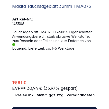
Makita Tauchsägeblatt 32mm TMA075
Artikel-Nr.:
145506
Tauchsägeblatt TMA075 B-65084. Eigenschaften:
Anwendungsbereich: stark abrasive Werkstoffe,
zum Raspeln oder Feilen und zum Entfernen von
Mörtel mit Starlock-Aufnahme, Holz Eintauchtiefe:
Lagernd, Lieferzeit: ca. 1-5 Werktage
30 mm Breite: 32 mm Körnung: 50
19,81 €
EVP**
30,94 €
(35.97% gespart)
Preise inkl. MwSt. ggf. zzgl. Versandkosten