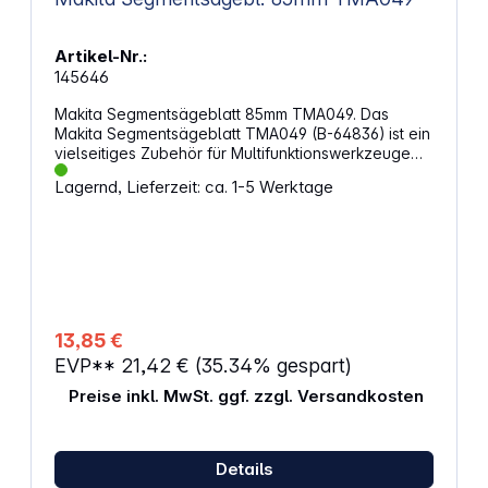
Artikel-Nr.:
145646
Makita Segmentsägeblatt 85mm TMA049. Das
Makita Segmentsägeblatt TMA049 (B-64836) ist ein
vielseitiges Zubehör für Multifunktionswerkzeuge
mit Starlock-Aufnahme. Mit einem Durchmesser von
Lagernd, Lieferzeit: ca. 1-5 Werktage
85 mm und einer robusten HCS-Konstruktion eignet
es sich ideal für präzise Tauchschnitte in
Massivholz sowie flächenbündiges Schneiden. Es
ist außerdem kompatibel mit verschiedenen
Materialien wie Kunststoffrohren und Epoxidharz.
Eigenschaften: Breite: 85 mm Zähne pro Zoll: 18
Material: HCS Arbeitslänge: 85 mm
Werkzeugaufnahme: Starlock Anwendung: z.B.
13,85 €
präzise Tauchschnitte in Massivholz sowie
EVP**
21,42 €
(35.34% gespart)
flächenbündiges Schneiden, es ist ebenfalls
geeignet für Kunststoffrohre und Epoxidharz
Preise inkl. MwSt. ggf. zzgl. Versandkosten
Menge: 1
Details