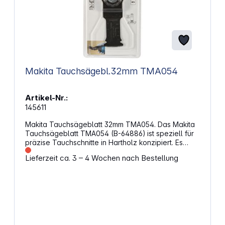
Makita Tauchsägebl.32mm TMA054
Artikel-Nr.:
145611
Makita Tauchsägeblatt 32mm TMA054. Das Makita
Tauchsägeblatt TMA054 (B-64886) ist speziell für
präzise Tauchschnitte in Hartholz konzipiert. Es
verfügt über eine Breite von 32 mm und eine
Lieferzeit ca. 3 – 4 Wochen nach Bestellung
Arbeitslänge von 50 mm, mit einer Starlock-
Aufnahme für maximale Kraftübertragung und
schnellen Blattwechsel. Dieses Zubehör eignet sich
ideal zum Schneiden von Holzpaneelen oder
Aussparungen in Möbeln. Eigenschaften: Breite: 32
mm Zähne pro Zoll: 14 Material: HCS Arbeitslänge:
50 mm Werkzeugaufnahme: Starlock Anwendung:
z.B. zum Schneiden von Holzpaneelen oder